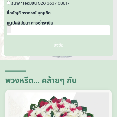
ธนาคารออมสิน 020 3637 08817
ชื่อบัญชี วราภรณ์ บุญเกิด
แนปสลิปธนาคารชำระเงิน
สั่งซื้อ
A
lt
e
r
n
a
ti
พวงหรีด... คล้ายๆ กัน
v
e
: