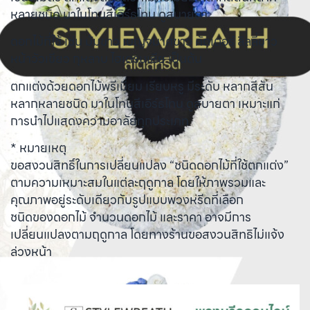
หลายชนิด มาในโทนสีเอิร์ธโทน ดูสบายตา
ดอกไม้ที่ใช้ เช่น มัมขาว เบญจมาศขาว คัตเตอร์ ลิลลี่ขาว
หน้าวัวเขียว กุหลาบ ไฮเดรนเยีย เป็นต้น
ตกแต่งด้วยดอกไม้พรีเมี่ยม เรียบหรู มีระดับ หลากสีสัน
หลากหลายชนิด มาในโทนสีเอิร์ธโทน ดูสบายตา เหมาะแก่
การนำไปแสดงความอาลัยทุกประเภท
* หมายเหตุ
ขอสงวนสิทธิ์ในการเปลี่ยนแปลง “ชนิดดอกไม้ที่ใช้ตกแต่ง”
ตามความเหมาะสมในแต่ละฤดูกาล โดยให้ภาพรวมและ
คุณภาพอยู่ระดับเดียวกับรูปแบบพวงหรีดที่เลือก
ชนิดของดอกไม้ จำนวนดอกไม้ และราคา อาจมีการ
เปลี่ยนแปลงตามฤดูกาล โดยทางร้านขอสงวนสิทธิไม่แจ้ง
ล่วงหน้า