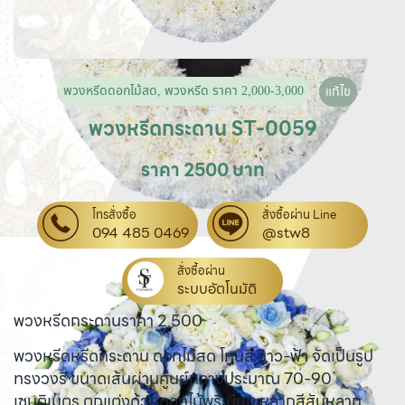
พวงหรีดดอกไม้สด
,
พวงหรีด ราคา 2,000-3,000
แก้ไข
พวงหรีดกระดาน ST-0059
ราคา 2500 บาท
โทรสั่งซื้อ
สั่งซื้อผ่าน Line
094 485 0469
@stw8
สั่งซื้อผ่าน
ระบบอัตโนมัติ
พวงหรีดกระดานราคา 2,500
พวงหรีดหรีดกระดาน ดอกไม้สด โทนสี ขาว-ฟ้า จัดเป็นรูป
ทรงวงรี ขนาดเส้นผ่านศูนย์กลางประมาณ 70-90
เซนติเมตร ตกแต่งด้วยดอกไม้พรีเมี่ยม หลากสีสันหลาก