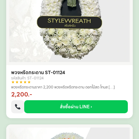
พวงหรีดกระดาน ST-01124
รหัสสินค้า: ST-01124
★★★★★
พวงหรีดกระดานราคา 2,200 พวงหรีดหรีดกระดาน ดอกไม้สด โทนส […]
2,200.-
สั่งซื้อผ่าน LINE ›