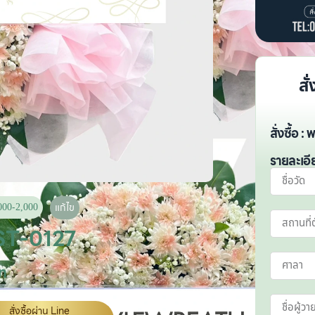
สั
สั่งซื้อ
รายละเอี
000-2,000
แก้ไข
ST-0127
ท
สั่งซื้อผ่าน Line