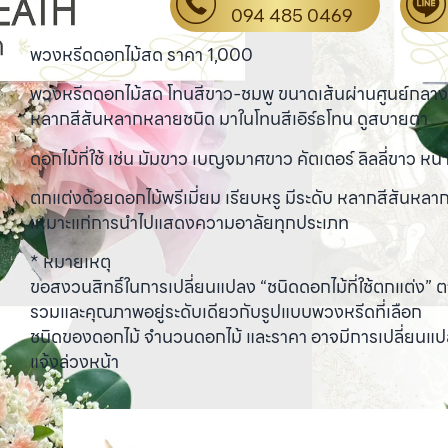
094 485 0469
พวงหรีดดอกไม้สด ราคา 1,000
พวงหรีดดอกไม้สด โทนสีขาว-ชมพู ขนาดเส้นผ่านศูนย์กลาง 
หลากสีสันหลากหลายชนิด มาในโทนสีเอิร์ธโทน ดูสบายตา
ดอกไม้ที่ใช้ เช่น มัมขาว เบญจมาศขาว คัตเตอร์ ลิลลี่ขาว หน้
ตกแต่งด้วยดอกไม้พรีเมี่ยม เรียบหรู มีระดับ หลากสีสันหล
เหมาะแก่การนำไปแสดงความอาลัยทุกประเภท
* หมายเหตุ
ขอสงวนสิทธิ์ในการเปลี่ยนแปลง “ชนิดดอกไม้ที่ใช้ตกแต่ง
รวมและคุณภาพอยู่ระดับเดียวกับรูปแบบพวงหรีดที่เลือก
ชนิดของดอกไม้ จำนวนดอกไม้ และราคา อาจมีการเปลี่ยนแ
แจ้งล่วงหน้า