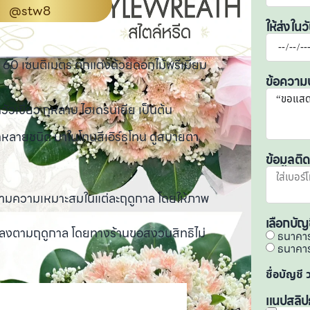
@stw8
ให้ส่งในวั
60 เซนติเมตร ตกแต่งด้วยดอกไม้พรีเมี่ยม
ข้อความ
าวัวเขียว กุหลาบ ไฮเดรนเยีย เป็นต้น
ากหลายชนิด มาในโทนสีเอิร์ธโทน ดูสบายตา
ข้อมูลติ
” ตามความเหมาะสมในแต่ละฤดูกาล โดยให้ภาพ
เลือกบัญ
ปลงตามฤดูกาล โดยทางร้านขอสงวนสิทธิไม่
ธนาคา
ธนาคา
ชื่อบัญชี
แนปสลิป