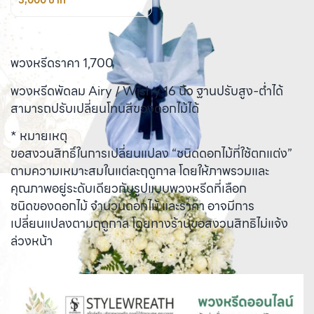
3,000 บาท
พวงหรีดราคา 1,700
พวงหรีดพัดลม Airy / Wishy 16 นิ้ว ฐานปรับสูง-ต่ำได้
สามารถปรับเปลี่ยนโทนสีของดอกไม้ได้
* หมายเหตุ
ขอสงวนสิทธิ์ในการเปลี่ยนแปลง “ชนิดดอกไม้ที่ใช้ตกแต่ง”
ตามความเหมาะสมในแต่ละฤดูกาล โดยให้ภาพรวมและ
คุณภาพอยู่ระดับเดียวกับรูปแบบพวงหรีดที่เลือก
ชนิดของดอกไม้ จำนวนดอกไม้ และราคา อาจมีการ
เปลี่ยนแปลงตามฤดูกาล โดยทางร้านขอสงวนสิทธิไม่แจ้ง
ล่วงหน้า