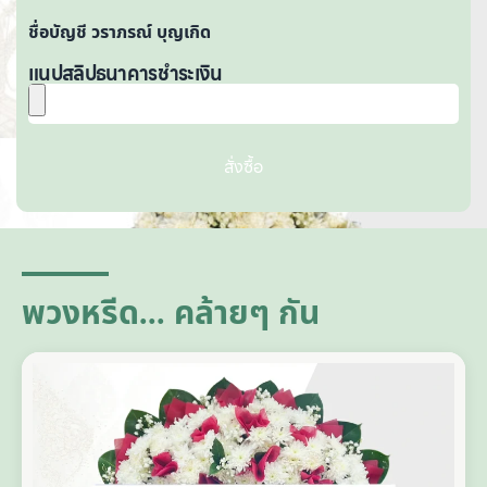
ชื่อบัญชี วราภรณ์ บุญเกิด
แนปสลิปธนาคารชำระเงิน
สั่งซื้อ
A
lt
e
r
n
a
ti
พวงหรีด... คล้ายๆ กัน
v
e
: