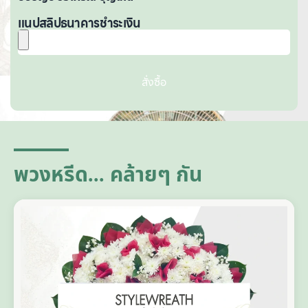
แนปสลิปธนาคารชำระเงิน
สั่งซื้อ
A
lt
e
r
n
a
ti
พวงหรีด... คล้ายๆ กัน
v
e
: