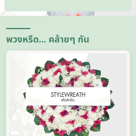
A
lt
e
r
n
a
ti
พวงหรีด... คล้ายๆ กัน
v
e
: