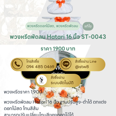
พวงหรีดดอกไม้สด
,
พวงหรีดพัดลม
แก้ไข
พวงหรีดพัดลม Hatari 16 นิ้ว ST-0043
ราคา 1900 บาท
โทรสั่งซื้อ
สั่งซื้อผ่าน Line
094 485 0469
@stw8
สั่งซื้อผ่าน
ระบบอัตโนมัติ
พวงหรีดราคา 1,900
พวงหรีดพัดลม Hatari 16 นิ้ว ฐานปรับสูง-ต่ำได้ ตกแต่ง
ดอกไม้สด โทนสีส้ม
สามารถปรับเปลี่ยนโทนสีของดอกไม้ได้