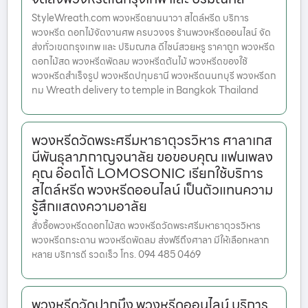
StyleWreath.com พวงหรีดยานนาวา สไตล์หรีด บริการ
พวงหรีด ดอกไม้จัดงานศพ ครบวงจร ร้านพวงหรีดออนไลน์ จัด
ส่งทั่วเขตกรุงเทพ และ ปริมณฑล ดีไซน์สวยหรู ราคาถูก พวงหรีด
ดอกไม้สด พวงหรีดพัดลม พวงหรีดต้นไม้ พวงหรีดของใช้
พวงหรีดสำเร็จรูป พวงหรีดปทุมธานี พวงหรีดนนทบุรี พวงหรีดก
ทม Wreath delivery to temple in Bangkok Thailand
พวงหรีดวัดพระศรีมหาธาตุวรวิหาร ศาลาเกส
นีพันธุลาภกาญจนาลัย ขอขอบคุณ แฟนเพลง
คุณ อ๊อตโต้ LOMOSONIC เรียกใช้บริการ
สไตล์หรีด พวงหรีดออนไลน์ เป็นตัวแทนความ
รู้สึกแสดงความอาลัย
สั่งซื้อพวงหรีดดอกไม้สด พวงหรีดวัดพระศรีมหาธาตุวรวิหาร
พวงหรีดกระดาน พวงหรีดพัดลม ส่งฟรีถึงศาลา มีให้เลือกหลาก
หลาย บริการดี รวดเร็ว โทร. 094 485 0469
พวงหรีดวัดปากบึง พวงหรีดออนไลน์ บริการ