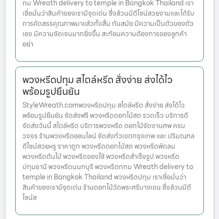
ทม Wreath delivery to temple in Bangkok Thailand เรา
เชื่อมั่นว่าสินค้าของเรามีจุดเด่น ซึ่งล้วนมีดีไซน์สวยงามและได้รับ
การคัดสรรคุณภาพมาแล้วทั้งสิ้น ทันสมัย มีความเป็นตัวของตัว
เอง มีความชัดเจนมากยิ่งขึ้น สะท้อนความต้องการของลูกค้า
อย่า
พวงหรีดปทุม สไตล์หรีด สั่งง่าย ส่งได้ไว
พร้อมรูปยืนยัน
StyleWreath.comพวงหรีดปทุม สไตล์หรีด สั่งง่าย ส่งได้ไว
พร้อมรูปยืนยัน จัดส่งฟรี พวงหรีดดอกไม้สด รวดเร็ว บริการดี
จัดส่งวันนี้ สไตล์หรีด บริการพวงหรีด ดอกไม้จัดงานศพ ครบ
วงจร ร้านพวงหรีดออนไลน์ จัดส่งทั่วเขตกรุงเทพ และ ปริมณฑล
ดีไซน์สวยหรู ราคาถูก พวงหรีดดอกไม้สด พวงหรีดพัดลม
พวงหรีดต้นไม้ พวงหรีดของใช้ พวงหรีดสำเร็จรูป พวงหรีด
ปทุมธานี พวงหรีดนนทบุรี พวงหรีดกทม Wreath delivery to
temple in Bangkok Thailand พวงหรีดปทุม เราเชื่อมั่นว่า
สินค้าของเรามีจุดเด่น ร้านดอกไม้วัดพระศรีบางเขน ซึ่งล้วนมีดี
ไซน์ส