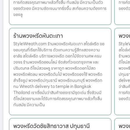
การคัดสรรคุณภาพมาแล้วทั้งสิ้น ทันสมัย มีความเป็นตัว
การคัด
ของตัวเอง มีความชัดเจนมากยิ่งขึ้น สะท้อนความต้องการ
ของตัว
ของลู
ร้านพวงหรีดหันตะเภา
พวงหร
StyleWreath.com ร้านพวงหรีดหันตะเภา สไตล์หรีด ขอ
StyleW
ขอบคุณที่เรียกใช้บริการ ตัวแทนความรู้สึกแสดงความ
สไตล์
อาลัย สไตล์หรีด บริการพวงหรีด ดอกไม้จัดงานศพ ครบ
ร้านพว
วงจร ร้านพวงหรีดออนไลน์ จัดส่งทั่วเขตกรุงเทพ และ
ดีไซน์
ปริมณฑล ดีไซน์สวยหรู ราคาถูก พวงหรีดดอกไม้สด
พวงหรี
พวงหรีดพัดลม พวงหรีดต้นไม้ พวงหรีดของใช้ พวงหรีด
ปทุมธ
สำเร็จรูป พวงหรีดปทุมธานี พวงหรีดนนทบุรี พวงหรีดก
delive
ทม Wreath delivery to temple in Bangkok
ว่าสินค
Thailand เราเชื่อมั่นว่าสินค้าของเรามีจุดเด่น ซึ่งล้วนมี
การคัด
ดีไซน์สวยงามและได้รับการคัดสรรคุณภาพมาแล้วทั้งสิ้น
ของตัว
ทันสมัย มีความเป็น
พวงหรีดวัดชัยสิทธาวาส ปทุมธานี
พวงห