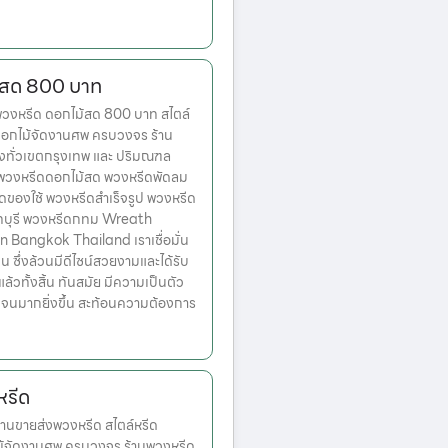
้สด 800 บาท
งหรีด ดอกไม้สด 800 บาท สไตล์
ดอกไม้จัดงานศพ ครบวงจร ร้าน
่งทั่วเขตกรุงเทพ และ ปริมณฑล
ก พวงหรีดดอกไม้สด พวงหรีดพัดลม
ดของใช้ พวงหรีดสำเร็จรูป พวงหรีด
ทบุรี พวงหรีดกทม Wreath
n Bangkok Thailand เราเชื่อมั่น
่น ซึ่งล้วนมีดีไซน์สวยงามและได้รับ
วทั้งสิ้น ทันสมัย มีความเป็นตัว
เจนมากยิ่งขึ้น สะท้อนความต้องการ
หรีด
านขายส่งพวงหรีด สไตล์หรีด
ม้จัดงานศพ ครบวงจร ร้านพวงหรีด