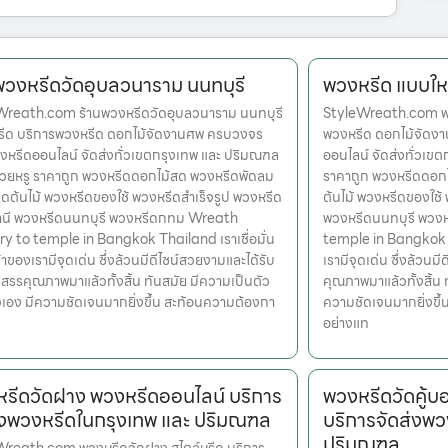
พวงหรีดวัดอุบลวนาราม นนทบุรี
พวงหรีด แบบให
Wreath.com ร้านพวงหรีดวัดอุบลวนาราม นนทบุรี
StyleWreath.com พวง
หรีด บริการพวงหรีด ดอกไม้จัดงานศพ ครบวงจร
พวงหรีด ดอกไม้จัดง
งหรีดออนไลน์ จัดส่งทั่วเขตกรุงเทพ และ ปริมณฑล
ออนไลน์ จัดส่งทั่วเข
สวยหรู ราคาถูก พวงหรีดดอกไม้สด พวงหรีดพัดลม
ราคาถูก พวงหรีดดอก
ดต้นไม้ พวงหรีดของใช้ พวงหรีดสำเร็จรูป พวงหรีด
ต้นไม้ พวงหรีดของใช้
านี พวงหรีดนนทบุรี พวงหรีดกทม Wreath
พวงหรีดนนทบุรี พวง
ry to temple in Bangkok Thailand เราเชื่อมั่น
temple in Bangkok Th
้าของเรามีจุดเด่น ซึ่งล้วนมีดีไซน์สวยงามและได้รับ
เรามีจุดเด่น ซึ่งล้วน
สรรคุณภาพมาแล้วทั้งสิ้น ทันสมัย มีความเป็นตัว
คุณภาพมาแล้วทั้งสิ้น 
เอง มีความชัดเจนมากยิ่งขึ้น สะท้อนความต้องกา
ความชัดเจนมากยิ่งขึ
อย่างแท
รีดวัดฝาง พวงหรีดออนไลน์ บริการ
พวงหรีดวัดคู้
่งพวงหรีดในกรุงเทพ และ ปริมณฑล
บริการจัดส่งพว
ปริมณฑล