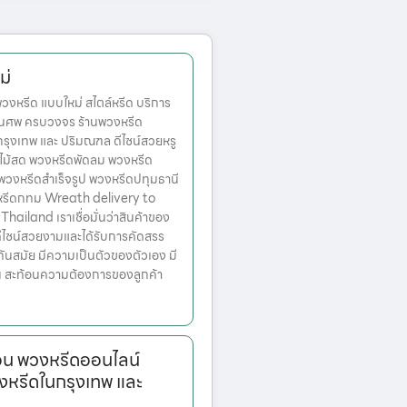
ม่
หรีด แบบใหม่ สไตล์หรีด บริการ
านศพ ครบวงจร ร้านพวงหรีด
ตกรุงเทพ และ ปริมณฑล ดีไซน์สวยหรู
ไม้สด พวงหรีดพัดลม พวงหรีด
 พวงหรีดสำเร็จรูป พวงหรีดปทุมธานี
หรีดกทม Wreath delivery to
ailand เราเชื่อมั่นว่าสินค้าของ
มีดีไซน์สวยงามและได้รับการคัดสรร
ทันสมัย มีความเป็นตัวของตัวเอง มี
้น สะท้อนความต้องการของลูกค้า
บอน พวงหรีดออนไลน์
งหรีดในกรุงเทพ และ