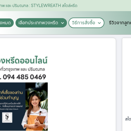
ุงเทพ และ ปริมณฑล : STYLEWREATH สไตล์หรีด
ั้งหมด
เลือกประเภทพวงหรีด
วิธีการสั่งซื้อ
รีวิวจากลูก
สไต