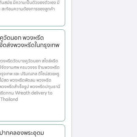
ทันสมัย มีความเป็นตัวของตัวเอง มี
้น สะท้อนความต้องการของลูกค้า
คูวัดนอก พวงหรีด
จัดส่งพวงหรีดในกรุงเทพ
งหรีดวัดบางคูวัดนอก สไตล์หรีด
ม้จัดงานศพ ครบวงจร ร้านพวงหรีด
ตกรุงเทพ และ ปริมณฑล ดีไซน์สวยหรู
ไม้สด พวงหรีดพัดลม พวงหรีด
 พวงหรีดสำเร็จรูป พวงหรีดปทุมธานี
หรีดกทม Wreath delivery to
 Thailand
ัดปากคลองพระอุดม