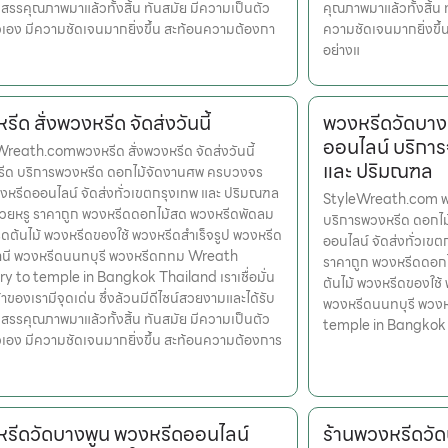
สรรคุณภาพมาแล้วทั้งสิ้น ทันสมัย มีความเป็นตัว
คุณภาพมาแล้วทั้งสิ้น 
เอง มีความชัดเจนมากยิ่งขึ้น สะท้อนความต้องกา
ความชัดเจนมากยิ่งขึ
อย่างแ
ีด สั่งพวงหรีด จัดส่งวันนี้
พวงหรีดวัดบาง
ออนไลน์ บริการ
reath.comพวงหรีด สั่งพวงหรีด จัดส่งวันนี้
และ ปริมณฑล
หรีด บริการพวงหรีด ดอกไม้จัดงานศพ ครบวงจร
งหรีดออนไลน์ จัดส่งทั่วเขตกรุงเทพ และ ปริมณฑล
StyleWreath.com พว
สวยหรู ราคาถูก พวงหรีดดอกไม้สด พวงหรีดพัดลม
บริการพวงหรีด ดอกไ
ดต้นไม้ พวงหรีดของใช้ พวงหรีดสำเร็จรูป พวงหรีด
ออนไลน์ จัดส่งทั่วเข
านี พวงหรีดนนทบุรี พวงหรีดกทม Wreath
ราคาถูก พวงหรีดดอก
ry to temple in Bangkok Thailand เราเชื่อมั่น
ต้นไม้ พวงหรีดของใช้
้าของเรามีจุดเด่น ซึ่งล้วนมีดีไซน์สวยงามและได้รับ
พวงหรีดนนทบุรี พวง
สรรคุณภาพมาแล้วทั้งสิ้น ทันสมัย มีความเป็นตัว
temple in Bangkok
เอง มีความชัดเจนมากยิ่งขึ้น สะท้อนความต้องการ
รีดวัดบางพูน พวงหรีดออนไลน์
ร้านพวงหรีดว