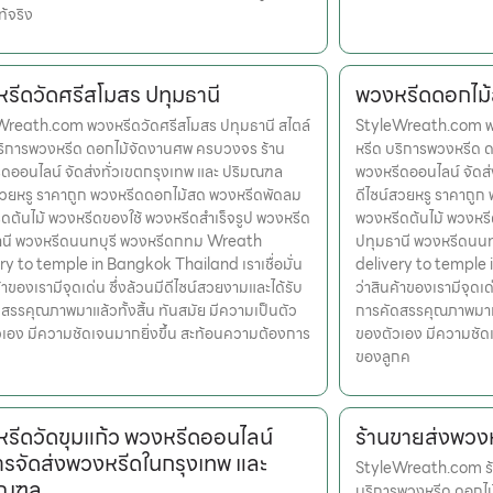
ท้จริง
รีดวัดศรีสโมสร ปทุมธานี
พวงหรีดดอกไม
reath.com พวงหรีดวัดศรีสโมสร ปทุมธานี สไตล์
StyleWreath.com พว
ริการพวงหรีด ดอกไม้จัดงานศพ ครบวงจร ร้าน
หรีด บริการพวงหรีด 
ดออนไลน์ จัดส่งทั่วเขตกรุงเทพ และ ปริมณฑล
พวงหรีดออนไลน์ จัดส
สวยหรู ราคาถูก พวงหรีดดอกไม้สด พวงหรีดพัดลม
ดีไซน์สวยหรู ราคาถู
ดต้นไม้ พวงหรีดของใช้ พวงหรีดสำเร็จรูป พวงหรีด
พวงหรีดต้นไม้ พวงหรี
านี พวงหรีดนนทบุรี พวงหรีดกทม Wreath
ปทุมธานี พวงหรีดนน
ry to temple in Bangkok Thailand เราเชื่อมั่น
delivery to temple i
้าของเรามีจุดเด่น ซึ่งล้วนมีดีไซน์สวยงามและได้รับ
ว่าสินค้าของเรามีจุดเด
สรรคุณภาพมาแล้วทั้งสิ้น ทันสมัย มีความเป็นตัว
การคัดสรรคุณภาพมาแล้
เอง มีความชัดเจนมากยิ่งขึ้น สะท้อนความต้องการ
ของตัวเอง มีความชัด
ของลูกค
รีดวัดขุมแก้ว พวงหรีดออนไลน์
ร้านขายส่งพวง
ารจัดส่งพวงหรีดในกรุงเทพ และ
StyleWreath.com ร้
มณฑล
บริการพวงหรีด ดอกไ