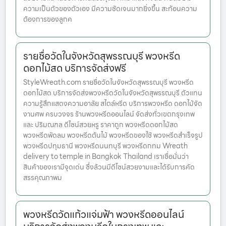
ความเป็นตัวของตัวเอง มีความชัดเจนมากยิ่งขึ้น สะท้อนความ
ต้องการของลูกค
รายชื่อวัดในจังหวัดสุพรรณบุรี พวงหรีด
ดอกไม้สด บริการจัดส่งฟรี
StyleWreath.com รายชื่อวัดในจังหวัดสุพรรณบุรี พวงหรีด
ดอกไม้สด บริการจัดส่งพวงหรีดวัดในจังหวัดสุพรรณบุรี ตัวแทน
ความรู้สึกแสดงความอาลัย สไตล์หรีด บริการพวงหรีด ดอกไม้จัด
งานศพ ครบวงจร ร้านพวงหรีดออนไลน์ จัดส่งทั่วเขตกรุงเทพ
และ ปริมณฑล ดีไซน์สวยหรู ราคาถูก พวงหรีดดอกไม้สด
พวงหรีดพัดลม พวงหรีดต้นไม้ พวงหรีดของใช้ พวงหรีดสำเร็จรูป
พวงหรีดปทุมธานี พวงหรีดนนทบุรี พวงหรีดกทม Wreath
delivery to temple in Bangkok Thailand เราเชื่อมั่นว่า
สินค้าของเรามีจุดเด่น ซึ่งล้วนมีดีไซน์สวยงามและได้รับการคัด
สรรคุณภาพม
พวงหรีดวัดแก้วแจ่มฟ้า พวงหรีดออนไลน์