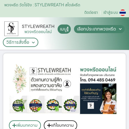
พวงหรีด วัดไร่ขิง : STYLEWREATH สไตล์หรีด
ติดต่อเรา
เข้าสู่ระบบ
STYLEWREATH
เมนู
เลือกประเภทพวงหรีด
พวงหรีดออนไลน์
วิธีการสั่งซื้อ
เพิ่มบทความ
แก้ไขบทความ