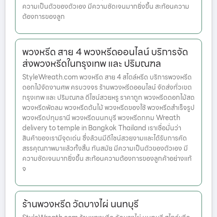
ความเป็นตัวของตัวเอง มีความชัดเจนมากยิ่งขึ้น สะท้อนความ
ต้องการของลูก
พวงหรีด สาย 4 พวงหรีดออนไลน์ บริการจัด
ส่งพวงหรีดในกรุงเทพ และ ปริมณฑล
StyleWreath.com พวงหรีด สาย 4 สไตล์หรีด บริการพวงหรีด
ดอกไม้จัดงานศพ ครบวงจร ร้านพวงหรีดออนไลน์ จัดส่งทั่วเขต
กรุงเทพ และ ปริมณฑล ดีไซน์สวยหรู ราคาถูก พวงหรีดดอกไม้สด
พวงหรีดพัดลม พวงหรีดต้นไม้ พวงหรีดของใช้ พวงหรีดสำเร็จรูป
พวงหรีดปทุมธานี พวงหรีดนนทบุรี พวงหรีดกทม Wreath
delivery to temple in Bangkok Thailand เราเชื่อมั่นว่า
สินค้าของเรามีจุดเด่น ซึ่งล้วนมีดีไซน์สวยงามและได้รับการคัด
สรรคุณภาพมาแล้วทั้งสิ้น ทันสมัย มีความเป็นตัวของตัวเอง มี
ความชัดเจนมากยิ่งขึ้น สะท้อนความต้องการของลูกค้าอย่างแท้
จ
ร้านพวงหรีด วัดบางไผ่ นนทบุรี