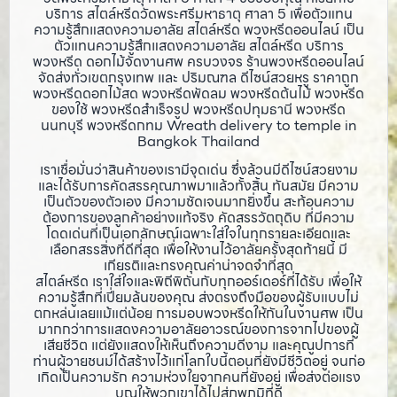
บริการ สไตล์หรีดวัดพระศรีมหาธาตุ ศาลา 5 เพื่อตัวแทน
ความรู้สึกแสดงความอาลัย สไตล์หรีด พวงหรีดออนไลน์ เป็น
ตัวแทนความรู้สึกแสดงความอาลัย สไตล์หรีด บริการ
พวงหรีด ดอกไม้จัดงานศพ ครบวงจร ร้านพวงหรีดออนไลน์
จัดส่งทั่วเขตกรุงเทพ และ ปริมณฑล ดีไซน์สวยหรู ราคาถูก
พวงหรีดดอกไม้สด พวงหรีดพัดลม พวงหรีดต้นไม้ พวงหรีด
ของใช้ พวงหรีดสำเร็จรูป พวงหรีดปทุมธานี พวงหรีด
นนทบุรี พวงหรีดกทม Wreath delivery to temple in
Bangkok Thailand
เราเชื่อมั่นว่าสินค้าของเรามีจุดเด่น ซึ่งล้วนมีดีไซน์สวยงาม
และได้รับการคัดสรรคุณภาพมาแล้วทั้งสิ้น ทันสมัย มีความ
เป็นตัวของตัวเอง มีความชัดเจนมากยิ่งขึ้น สะท้อนความ
ต้องการของลูกค้าอย่างแท้จริง คัดสรรวัตถุดิบ ที่มีความ
โดดเด่นที่เป็นเอกลักษณ์เฉพาะใส่ใจในทุกรายละเอียดและ
เลือกสรรสิ่งที่ดีที่สุด เพื่อให้งานไว้อาลัยครั้งสุดท้ายนี้ มี
เกียรติและทรงคุณค่าน่าจดจำที่สุด
สไตล์หรีด เราใส่ใจและพิถีพิถันกับทุกออร์เดอร์ที่ได้รับ เพื่อให้
ความรู้สึกที่เปี่ยมล้นของคุณ ส่งตรงถึงมือของผู้รับแบบไม่
ตกหล่นเลยแม้แต่น้อย การมอบพวงหรีดให้กันในงานศพ เป็น
มากกว่าการแสดงความอาลัยอาวรณ์ของการจากไปของผู้
เสียชีวิต แต่ยังแสดงให้เห็นถึงความดีงาม และคุณูปการที่
ท่านผู้วายชนม์ได้สร้างไว้แก่โลกใบนี้ตอนที่ยังมีชีวิตอยู่ จนก่อ
เกิดเป็นความรัก ความห่วงใยจากคนที่ยังอยู่ เพื่อส่งต่อแรง
บุญให้พวกเขาได้ไปสู่ภพภูมิที่ดี