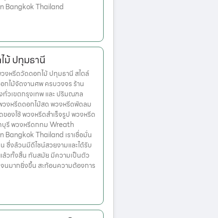
 in Bangkok Thailand
ม้ ปทุมธานี
หรีดวัดดอกไม้ ปทุมธานี สไตล์
ดอกไม้จัดงานศพ ครบวงจร ร้าน
่งทั่วเขตกรุงเทพ และ ปริมณฑล
ก พวงหรีดดอกไม้สด พวงหรีดพัดลม
ดของใช้ พวงหรีดสำเร็จรูป พวงหรีด
ทบุรี พวงหรีดกทม Wreath
n Bangkok Thailand เราเชื่อมั่น
่น ซึ่งล้วนมีดีไซน์สวยงามและได้รับ
วทั้งสิ้น ทันสมัย มีความเป็นตัว
เจนมากยิ่งขึ้น สะท้อนความต้องการ