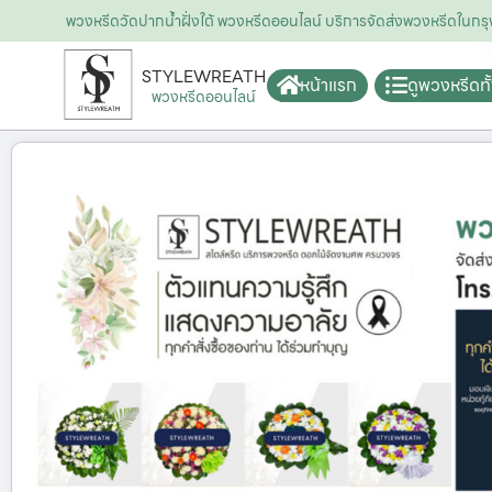
พวงหรีดวัดปากน้ำฝั่งใต้ พวงหรีดออนไลน์ บริการจัดส่งพวงหรีดใน
STYLEWREATH
หน้าแรก
ดูพวงหรีดท
พวงหรีดออนไลน์