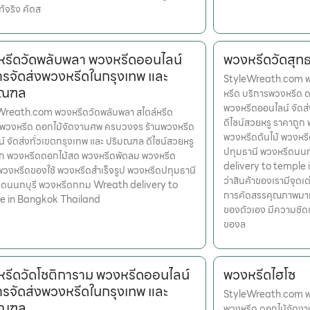
ท้จริง คัดส
รีดวัดพลับพลา พวงหรีดออนไลน์
พวงหรีดวัดสุทธ
ารจัดส่งพวงหรีดในกรุงเทพ และ
StyleWreath.com พว
มณฑล
หรีด บริการพวงหรีด 
พวงหรีดออนไลน์ จัดส
Wreath.com พวงหรีดวัดพลับพลา สไตล์หรีด
ดีไซน์สวยหรู ราคาถู
รพวงหรีด ดอกไม้จัดงานศพ ครบวงจร ร้านพวงหรีด
พวงหรีดต้นไม้ พวงหรี
์ จัดส่งทั่วเขตกรุงเทพ และ ปริมณฑล ดีไซน์สวยหรู
ปทุมธานี พวงหรีดนน
ูก พวงหรีดดอกไม้สด พวงหรีดพัดลม พวงหรีด
delivery to temple i
 พวงหรีดของใช้ พวงหรีดสำเร็จรูป พวงหรีดปทุมธานี
ว่าสินค้าของเรามีจุดเด
ีดนนทบุรี พวงหรีดกทม Wreath delivery to
การคัดสรรคุณภาพมาแล้
e in Bangkok Thailand
ของตัวเอง มีความชัด
ของล
รีดวัดโชติการาม พวงหรีดออนไลน์
พวงหรีดไฮโซ
ารจัดส่งพวงหรีดในกรุงเทพ และ
StyleWreath.com พวง
มณฑล
พวงหรีด ดอกไม้จัดง