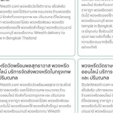
ออนไลน์ จัดส่งทั่วเข
Wreath.com พวงหรีดวัดโชติการาม สไตล์หรีด
ราคาถูก พวงหรีดดอก
รพวงหรีด ดอกไม้จัดงานศพ ครบวงจร ร้านพวงหรีด
ต้นไม้ พวงหรีดของใช้
์ จัดส่งทั่วเขตกรุงเทพ และ ปริมณฑล ดีไซน์สวยหรู
พวงหรีดนนทบุรี พวง
ูก พวงหรีดดอกไม้สด พวงหรีดพัดลม พวงหรีด
temple in Bangkok Th
 พวงหรีดของใช้ พวงหรีดสำเร็จรูป พวงหรีดปทุมธานี
เรามีจุดเด่น ซึ่งล้วน
ีดนนทบุรี พวงหรีดกทม Wreath delivery to
คุณภาพมาแล้วทั้งสิ้น 
e in Bangkok Thailand
ความชัดเจนมากยิ่งขึ
อย่างแท้จริ
รีดวัดพร้อมพลสุทธาวาส พวงหรีด
พวงหรีดวัดราษ
ลน์ บริการจัดส่งพวงหรีดในกรุงเทพ
ออนไลน์ บริการ
 ปริมณฑล
และ ปริมณฑล
Wreath.com พวงหรีดวัดพร้อมพลสุทธาวาส สไตล์
StyleWreath.com พ
ริการพวงหรีด ดอกไม้จัดงานศพ ครบวงจร ร้าน
สไตล์หรีด บริการพว
ดออนไลน์ จัดส่งทั่วเขตกรุงเทพ และ ปริมณฑล
ร้านพวงหรีดออนไลน์ 
สวยหรู ราคาถูก พวงหรีดดอกไม้สด พวงหรีดพัดลม
ดีไซน์สวยหรู ราคาถู
ดต้นไม้ พวงหรีดของใช้ พวงหรีดสำเร็จรูป พวงหรีด
พวงหรีดต้นไม้ พวงหรี
านี พวงหรีดนนทบุรี พวงหรีดกทม Wreath
ปทุมธานี พวงหรีดนน