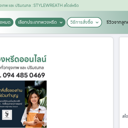
กรุงเทพ และ ปริมณฑล : STYLEWREATH สไตล์หรีด
ั้งหมด
เลือกประเภทพวงหรีด
วิธีการสั่งซื้อ
รีวิวจากลูก
สไต