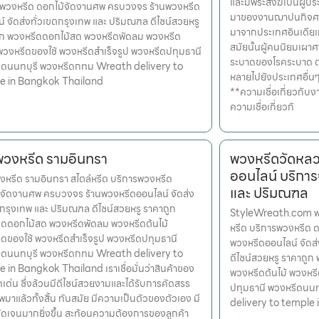
และมีพระสงฆ์เป็นผู้ป
รพวงหรีด ดอกไม้จัดงานศพ ครบวงจร ร้านพวงหรีด
มาของงานฌาปนกิจศพ
์ จัดส่งทั่วเขตกรุงเทพ และ ปริมณฑล ดีไซน์สวยหรู
มาจากประเทศอินเดียเ
ูก พวงหรีดดอกไม้สด พวงหรีดพัดลม พวงหรีด
สมัยนั้นผู้คนนิยมเผาศพ
 พวงหรีดของใช้ พวงหรีดสำเร็จรูป พวงหรีดปทุมธานี
ระบาดของโรคระบาด ต
ีดนนทบุรี พวงหรีดกทม Wreath delivery to
หลายไปยังประเทศอื่น
e in Bangkok Thailand
**ความเชื่อเกี่ยวกั
ความเชื่อเกี่ยวกั
พวงหรีด รามอินทรา
พวงหรีดวัดหลว
ออนไลน์ บริการ
งหรีด รามอินทรา สไตล์หรีด บริการพวงหรีด
และ ปริมณฑล
จัดงานศพ ครบวงจร ร้านพวงหรีดออนไลน์ จัดส่ง
ตกรุงเทพ และ ปริมณฑล ดีไซน์สวยหรู ราคาถูก
StyleWreath.com พว
ดดอกไม้สด พวงหรีดพัดลม พวงหรีดต้นไม้
หรีด บริการพวงหรีด 
ดของใช้ พวงหรีดสำเร็จรูป พวงหรีดปทุมธานี
พวงหรีดออนไลน์ จัดส
ีดนนทบุรี พวงหรีดกทม Wreath delivery to
ดีไซน์สวยหรู ราคาถู
 in Bangkok Thailand เราเชื่อมั่นว่าสินค้าของ
พวงหรีดต้นไม้ พวงหรี
ุดเด่น ซึ่งล้วนมีดีไซน์สวยงามและได้รับการคัดสรร
ปทุมธานี พวงหรีดนน
มาแล้วทั้งสิ้น ทันสมัย มีความเป็นตัวของตัวเอง มี
delivery to temple
ดเจนมากยิ่งขึ้น สะท้อนความต้องการของลูกค้า