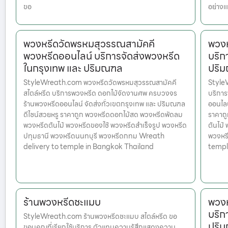
ขอ
อย่างแ
พวงหรีดวัดพรหมสุวรรณสามัคคี
พวงห
พวงหรีดออนไลน์ บริการจัดส่งพวงหรีด
บริก
ในกรุงเทพ และ ปริมณฑล
ปริ
StyleWreath.com พวงหรีดวัดพรหมสุวรรณสามัคคี
Style
สไตล์หรีด บริการพวงหรีด ดอกไม้จัดงานศพ ครบวงจร
บริกา
ร้านพวงหรีดออนไลน์ จัดส่งทั่วเขตกรุงเทพ และ ปริมณฑล
ออนไลน
ดีไซน์สวยหรู ราคาถูก พวงหรีดดอกไม้สด พวงหรีดพัดลม
ราคาถ
พวงหรีดต้นไม้ พวงหรีดของใช้ พวงหรีดสำเร็จรูป พวงหรีด
ต้นไม้
ปทุมธานี พวงหรีดนนทบุรี พวงหรีดกทม Wreath
พวงหร
delivery to temple in Bangkok Thailand
templ
ร้านพวงหรีดชะแมบ
พวงห
บริก
StyleWreath.com ร้านพวงหรีดชะแมบ สไตล์หรีด ขอ
ปริ
ขอบคุณที่เรียกใช้บริการ ตัวแทนความรู้สึกแสดงความ