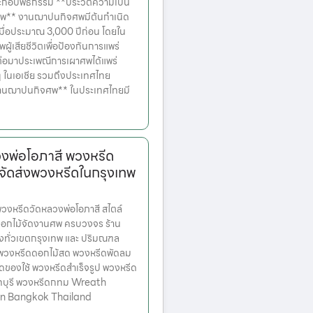
ระกอบพิธีกรรม **ประวัติความเป็น
** งานฌาปนกิจศพมีต้นกำเนิด
มื่อประมาณ 3,000 ปีก่อน โดยใน
ผู้เสียชีวิตเพื่อป้องกันการแพร่
่อมาประเพณีการเผาศพได้แพร่
ๆ ในเอเชีย รวมถึงประเทศไทย
บงานฌาปนกิจศพ** ในประเทศไทยมี
งพ่อโอภาสี พวงหรีด
จัดส่งพวงหรีดในกรุงเทพ
งหรีดวัดหลวงพ่อโอภาสี สไตล์
ดอกไม้จัดงานศพ ครบวงจร ร้าน
่งทั่วเขตกรุงเทพ และ ปริมณฑล
ก พวงหรีดดอกไม้สด พวงหรีดพัดลม
ดของใช้ พวงหรีดสำเร็จรูป พวงหรีด
ทบุรี พวงหรีดกทม Wreath
 in Bangkok Thailand