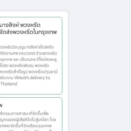
บางสิงห์ พวงหรีด
จัดส่งพวงหรีดในกรุงเทพ
งหรีดวัดบุญบางสิงห์ สไตล์หรีด
ม้จัดงานศพ ครบวงจร ร้านพวงหรีด
ตกรุงเทพ และ ปริมณฑล ดีไซน์สวยหรู
ไม้สด พวงหรีดพัดลม พวงหรีด
 พวงหรีดสำเร็จรูป พวงหรีดปทุมธานี
หรีดกทม Wreath delivery to
 Thailand
พ
กรรมทางศาสนาที่จัดขึ้นเพื่อ
ญาณของผู้เสียชีวิตไปสู่ปรโลก โดย
ศพจะจัดขึ้นที่วัดหรือเมรุเผาศพ