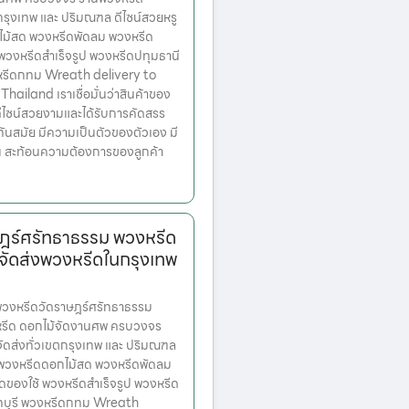
ตกรุงเทพ และ ปริมณฑล ดีไซน์สวยหรู
ไม้สด พวงหรีดพัดลม พวงหรีด
 พวงหรีดสำเร็จรูป พวงหรีดปทุมธานี
หรีดกทม Wreath delivery to
ailand เราเชื่อมั่นว่าสินค้าของ
มีดีไซน์สวยงามและได้รับการคัดสรร
ทันสมัย มีความเป็นตัวของตัวเอง มี
้น สะท้อนความต้องการของลูกค้า
ฎร์ศรัทธาธรรม พวงหรีด
จัดส่งพวงหรีดในกรุงเทพ
วงหรีดวัดราษฎร์ศรัทธาธรรม
งหรีด ดอกไม้จัดงานศพ ครบวงจร
จัดส่งทั่วเขตกรุงเทพ และ ปริมณฑล
ก พวงหรีดดอกไม้สด พวงหรีดพัดลม
ดของใช้ พวงหรีดสำเร็จรูป พวงหรีด
ทบุรี พวงหรีดกทม Wreath