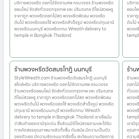
บริการพวงหรีด ดอกไม้จัดงานศพ ครบวงจร ร้านพวงหรีด
บริกา
ออนไลน์ จัดส่งทั่วเขตกรุงเทพ และ ปริมณฑล ดีไซน์สวยหรู
ออนไลน
ราคาถูก พวงหรีดดอกไม้สด พวงหรีดพัดลม พวงหรีด
ราคาถ
ต้นไม้ พวงหรีดของใช้ พวงหรีดสำเร็จรูป พวงหรีดปทุมธานี
ต้นไม้
พวงหรีดนนทบุรี พวงหรีดกทม Wreath delivery to
พวงหร
temple in Bangkok Thailand
templ
ร้านพวงหรีดวัดสมรโกฎิ นนทบุรี
ร้าน
StyleWreath.com ร้านพวงหรีดวัดสมรโกฎิ นนทบุรี
ร้านพว
สไตล์หรีด บริการพวงหรีด ดอกไม้จัดงานศพ ครบวงจร
ดอกไม้
ร้านพวงหรีดออนไลน์ จัดส่งทั่วเขตกรุงเทพ และ ปริมณฑล
ทั่วเข
ดีไซน์สวยหรู ราคาถูก พวงหรีดดอกไม้สด พวงหรีดพัดลม
พวงหรี
พวงหรีดต้นไม้ พวงหรีดของใช้ พวงหรีดสำเร็จรูป พวงหรีด
พวงหรี
ปทุมธานี พวงหรีดนนทบุรี พวงหรีดกทม Wreath
พวงหร
delivery to temple in Bangkok Thailand เราเชื่อมั่น
temple
ว่าสินค้าของเรามีจุดเด่น ซึ่งล้วนมีดีไซน์สวยงามและได้รับ
เรามีจ
การคัดสรรคุณภาพมาแล้วทั้งสิ้น ทันสมัย มีความเป็นตัว
คุณภาพ
ของตัวเอง มีความชัดเจนมากยิ่งขึ้น สะท้อนความต้องการ
ความชั