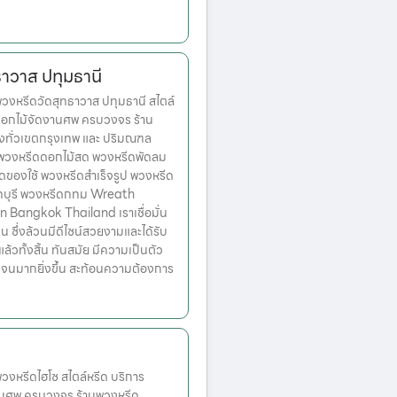
าวาส ปทุมธานี
งหรีดวัดสุทธาวาส ปทุมธานี สไตล์
ดอกไม้จัดงานศพ ครบวงจร ร้าน
่งทั่วเขตกรุงเทพ และ ปริมณฑล
ก พวงหรีดดอกไม้สด พวงหรีดพัดลม
ดของใช้ พวงหรีดสำเร็จรูป พวงหรีด
ทบุรี พวงหรีดกทม Wreath
n Bangkok Thailand เราเชื่อมั่น
่น ซึ่งล้วนมีดีไซน์สวยงามและได้รับ
วทั้งสิ้น ทันสมัย มีความเป็นตัว
เจนมากยิ่งขึ้น สะท้อนความต้องการ
หรีดไฮโซ สไตล์หรีด บริการ
านศพ ครบวงจร ร้านพวงหรีด