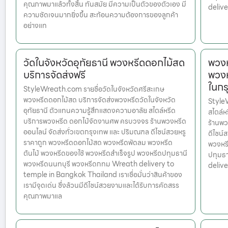
คุณภาพมาแล้วทั้งสิ้น ทันสมัย มีความเป็นตัวของตัวเอง มี
deliv
ความชัดเจนมากยิ่งขึ้น สะท้อนความต้องการของลูกค้า
อย่างแท
วัดในจังหวัดอุทัยธานี พวงหรีดดอกไม้สด
พวงห
บริการจัดส่งฟรี
พวงห
ในกร
StyleWreath.com รายชื่อวัดในจังหวัดศรีสะเกษ
พวงหรีดดอกไม้สด บริการจัดส่งพวงหรีดวัดในจังหวัด
Style
อุทัยธานี ตัวแทนความรู้สึกแสดงความอาลัย สไตล์หรีด
สไตล์
บริการพวงหรีด ดอกไม้จัดงานศพ ครบวงจร ร้านพวงหรีด
ร้านพว
ออนไลน์ จัดส่งทั่วเขตกรุงเทพ และ ปริมณฑล ดีไซน์สวยหรู
ดีไซน์
ราคาถูก พวงหรีดดอกไม้สด พวงหรีดพัดลม พวงหรีด
พวงหรี
ต้นไม้ พวงหรีดของใช้ พวงหรีดสำเร็จรูป พวงหรีดปทุมธานี
ปทุมธ
พวงหรีดนนทบุรี พวงหรีดกทม Wreath delivery to
deliv
temple in Bangkok Thailand เราเชื่อมั่นว่าสินค้าของ
เรามีจุดเด่น ซึ่งล้วนมีดีไซน์สวยงามและได้รับการคัดสรร
คุณภาพมาแล