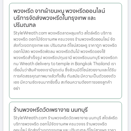
พวงหรีด จากผ้าขนหนู พวงหรีดออนไลน์
บริการจัดส่งพวงหรีดในกรุงเทพ และ
ปริมณฑล
StyleWreath.com พวงหรีดลาดหลุมแก้ว สไตล์หรีด บริการ
พวงหรีด ดอกไม้จัดงานศพ ครบวงจร ร้านพวงหรีดออนไลน์ จัด
ส่งทั่วเขตกรุงเทพ และ ปริมณฑล ดีไซน์สวยหรู ราคาถูก พวงหรีด
ดอกไม้สด พวงหรีดพัดลม พวงหรีดต้นไม้ พวงหรีดของใช้
พวงหรีดสำเร็จรูป พวงหรีดปทุมธานี พวงหรีดนนทบุรี พวงหรีดก
ทม Wreath delivery to temple in Bangkok Thailand เรา
เชื่อมั่นว่าสินค้าของเรามีจุดเด่น ซึ่งล้วนมีดีไซน์สวยงามและได้รับ
การคัดสรรคุณภาพมาแล้วทั้งสิ้น ทันสมัย มีความเป็นตัวของตัว
เอง มีความชัดเจนมากยิ่งขึ้น สะท้อนความต้องการของลูกค้า
อย่า
ร้านพวงหรีดวัดเพรางาย นนทบุรี
StyleWreath.com ร้านพวงหรีดวัดเพรางาย นนทบุรี สไตล์หรีด
บริการพวงหรีด ดอกไม้จัดงานศพ ครบวงจร ร้านพวงหรีด
ออนไลน์ จัดส่งทั่วเขตกรุงเทพ และ ปริมณฑล ดีไซน์สวยหรู ราคา