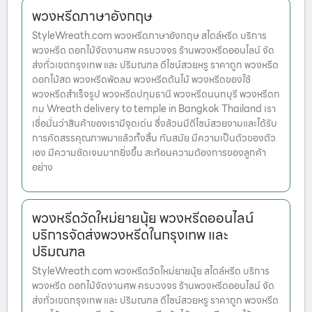
พวงหรีดภาษาอังกฤษ
StyleWreath.com พวงหรีดภาษาอังกฤษ สไตล์หรีด บริการ
พวงหรีด ดอกไม้จัดงานศพ ครบวงจร ร้านพวงหรีดออนไลน์ จัด
ส่งทั่วเขตกรุงเทพ และ ปริมณฑล ดีไซน์สวยหรู ราคาถูก พวงหรีด
ดอกไม้สด พวงหรีดพัดลม พวงหรีดต้นไม้ พวงหรีดของใช้
พวงหรีดสำเร็จรูป พวงหรีดปทุมธานี พวงหรีดนนทบุรี พวงหรีดก
ทม Wreath delivery to temple in Bangkok Thailand เรา
เชื่อมั่นว่าสินค้าของเรามีจุดเด่น ซึ่งล้วนมีดีไซน์สวยงามและได้รับ
การคัดสรรคุณภาพมาแล้วทั้งสิ้น ทันสมัย มีความเป็นตัวของตัว
เอง มีความชัดเจนมากยิ่งขึ้น สะท้อนความต้องการของลูกค้า
อย่าง
พวงหรีดวัดใหม่ยายนุ้ย พวงหรีดออนไลน์
บริการจัดส่งพวงหรีดในกรุงเทพ และ
ปริมณฑล
StyleWreath.com พวงหรีดวัดใหม่ยายนุ้ย สไตล์หรีด บริการ
พวงหรีด ดอกไม้จัดงานศพ ครบวงจร ร้านพวงหรีดออนไลน์ จัด
ส่งทั่วเขตกรุงเทพ และ ปริมณฑล ดีไซน์สวยหรู ราคาถูก พวงหรีด