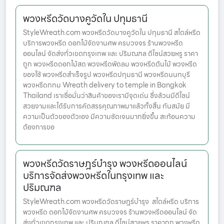
พวงหรีดวัดบางคูวัดใน ปทุมธานี
StyleWreath.com พวงหรีดวัดบางคูวัดใน ปทุมธานี สไตล์หรีด
บริการพวงหรีด ดอกไม้จัดงานศพ ครบวงจร ร้านพวงหรีด
ออนไลน์ จัดส่งทั่วเขตกรุงเทพ และ ปริมณฑล ดีไซน์สวยหรู ราคา
ถูก พวงหรีดดอกไม้สด พวงหรีดพัดลม พวงหรีดต้นไม้ พวงหรีด
ของใช้ พวงหรีดสำเร็จรูป พวงหรีดปทุมธานี พวงหรีดนนทบุรี
พวงหรีดกทม Wreath delivery to temple in Bangkok
Thailand เราเชื่อมั่นว่าสินค้าของเรามีจุดเด่น ซึ่งล้วนมีดีไซน์
สวยงามและได้รับการคัดสรรคุณภาพมาแล้วทั้งสิ้น ทันสมัย มี
ความเป็นตัวของตัวเอง มีความชัดเจนมากยิ่งขึ้น สะท้อนความ
ต้องการขอ
พวงหรีดวัดราษฎร์บำรุง พวงหรีดออนไลน์
บริการจัดส่งพวงหรีดในกรุงเทพ และ
ปริมณฑล
StyleWreath.com พวงหรีดวัดราษฎร์บำรุง สไตล์หรีด บริการ
พวงหรีด ดอกไม้จัดงานศพ ครบวงจร ร้านพวงหรีดออนไลน์ จัด
ส่งทั่วเขตกรุงเทพ และ ปริมณฑล ดีไซน์สวยหรู ราคาถูก พวงหรีด