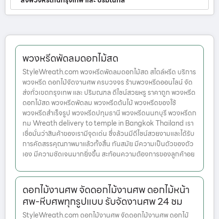
ส่งพวงหรีดในกรุงเทพ และ ปริมณฑล
พวงหรีดพัดลมดอกไม้สด
StyleWreath.com พวงหรีดพัดลมดอกไม้สด สไตล์หรีด บริการ
พวงหรีด ดอกไม้จัดงานศพ ครบวงจร ร้านพวงหรีดออนไลน์ จัด
ส่งทั่วเขตกรุงเทพ และ ปริมณฑล ดีไซน์สวยหรู ราคาถูก พวงหรีด
ดอกไม้สด พวงหรีดพัดลม พวงหรีดต้นไม้ พวงหรีดของใช้
พวงหรีดสำเร็จรูป พวงหรีดปทุมธานี พวงหรีดนนทบุรี พวงหรีดก
ทม Wreath delivery to temple in Bangkok Thailand เรา
เชื่อมั่นว่าสินค้าของเรามีจุดเด่น ซึ่งล้วนมีดีไซน์สวยงามและได้รับ
การคัดสรรคุณภาพมาแล้วทั้งสิ้น ทันสมัย มีความเป็นตัวของตัว
เอง มีความชัดเจนมากยิ่งขึ้น สะท้อนความต้องการของลูกค้าอย
ดอกไม้งานศพ จัดดอกไม้งานศพ ดอกไม้หน้า
ศพ-หีบศพทุกรูปแบบ รับจัดงานศพ 24 ชม
StyleWreath.com ดอกไม้งานศพ จัดดอกไม้งานศพ ดอกไม้