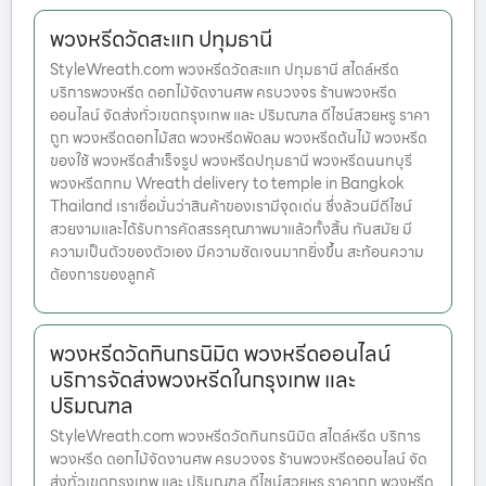
พวงหรีดวัดสะแก ปทุมธานี
StyleWreath.com พวงหรีดวัดสะแก ปทุมธานี สไตล์หรีด
บริการพวงหรีด ดอกไม้จัดงานศพ ครบวงจร ร้านพวงหรีด
ออนไลน์ จัดส่งทั่วเขตกรุงเทพ และ ปริมณฑล ดีไซน์สวยหรู ราคา
ถูก พวงหรีดดอกไม้สด พวงหรีดพัดลม พวงหรีดต้นไม้ พวงหรีด
ของใช้ พวงหรีดสำเร็จรูป พวงหรีดปทุมธานี พวงหรีดนนทบุรี
พวงหรีดกทม Wreath delivery to temple in Bangkok
Thailand เราเชื่อมั่นว่าสินค้าของเรามีจุดเด่น ซึ่งล้วนมีดีไซน์
สวยงามและได้รับการคัดสรรคุณภาพมาแล้วทั้งสิ้น ทันสมัย มี
ความเป็นตัวของตัวเอง มีความชัดเจนมากยิ่งขึ้น สะท้อนความ
ต้องการของลูกค้
พวงหรีดวัดทินกรนิมิต พวงหรีดออนไลน์
บริการจัดส่งพวงหรีดในกรุงเทพ และ
ปริมณฑล
StyleWreath.com พวงหรีดวัดทินกรนิมิต สไตล์หรีด บริการ
พวงหรีด ดอกไม้จัดงานศพ ครบวงจร ร้านพวงหรีดออนไลน์ จัด
ส่งทั่วเขตกรุงเทพ และ ปริมณฑล ดีไซน์สวยหรู ราคาถูก พวงหรีด