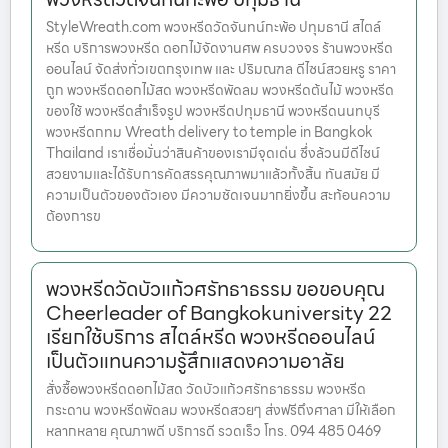
StyleWreath.com พวงหรีดวัดจันทน์กะพ้อ ปทุมธานี สไตล์
หรีด บริการพวงหรีด ดอกไม้จัดงานศพ ครบวงจร ร้านพวงหรีด
ออนไลน์ จัดส่งทั่วเขตกรุงเทพ และ ปริมณฑล ดีไซน์สวยหรู ราคา
ถูก พวงหรีดดอกไม้สด พวงหรีดพัดลม พวงหรีดต้นไม้ พวงหรีด
ของใช้ พวงหรีดสำเร็จรูป พวงหรีดปทุมธานี พวงหรีดนนทบุรี
พวงหรีดกทม Wreath delivery to temple in Bangkok
Thailand เราเชื่อมั่นว่าสินค้าของเรามีจุดเด่น ซึ่งล้วนมีดีไซน์
สวยงามและได้รับการคัดสรรคุณภาพมาแล้วทั้งสิ้น ทันสมัย มี
ความเป็นตัวของตัวเอง มีความชัดเจนมากยิ่งขึ้น สะท้อนความ
ต้องการข
พวงหรีดวัดบัวแก้วศรัทธาธรรม ขอขอบคุณ
Cheerleader of Bangkokuniversity 22
เรียกใช้บริการ สไตล์หรีด พวงหรีดออนไลน์
เป็นตัวแทนความรู้สึกแสดงความอาลัย
สั่งซื้อพวงหรีดดอกไม้สด วัดบัวแก้วศรัทธาธรรม พวงหรีด
กระดาน พวงหรีดพัดลม พวงหรีดสวยๆ ส่งฟรีถึงศาลา มีให้เลือก
หลากหลาย คุณภาพดี บริการดี รวดเร็ว โทร. 094 485 0469