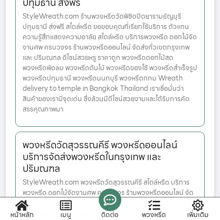
ปทุมธานี ส่งฟรี
StyleWreath.com ร้านพวงหรีดวัดพิชิตปิตยารามธัญบุรี
ปทุมธานี ส่งฟรี สไตล์หรีด ขอขอบคุณที่เรียกใช้บริการ ตัวแทน
ความรู้สึกแสดงความอาลัย สไตล์หรีด บริการพวงหรีด ดอกไม้จัด
งานศพ ครบวงจร ร้านพวงหรีดออนไลน์ จัดส่งทั่วเขตกรุงเทพ
และ ปริมณฑล ดีไซน์สวยหรู ราคาถูก พวงหรีดดอกไม้สด
พวงหรีดพัดลม พวงหรีดต้นไม้ พวงหรีดของใช้ พวงหรีดสำเร็จรูป
พวงหรีดปทุมธานี พวงหรีดนนทบุรี พวงหรีดกทม Wreath
delivery to temple in Bangkok Thailand เราเชื่อมั่นว่า
สินค้าของเรามีจุดเด่น ซึ่งล้วนมีดีไซน์สวยงามและได้รับการคัด
สรรคุณภาพมา
พวงหรีดวัดสุวรรณคีรี พวงหรีดออนไลน์
บริการจัดส่งพวงหรีดในกรุงเทพ และ
ปริมณฑล
StyleWreath.com พวงหรีดวัดสุวรรณคีรี สไตล์หรีด บริการ
พวงหรีด ดอกไม้จัดงานศพ ครบวงจร ร้านพวงหรีดออนไลน์ จัด
ส่งทั่วเขตกรุงเทพ และ ปริมณฑล ดีไซน์สวยหรู ราคาถูก พวงหรีด
ดอกไม้สด พวงหรีดพัดลม พวงหรีดต้นไม้ พวงหรีดของใช้
หน้าหลัก
เมนู
ติดต่อ
พวงหรีด
เพิ่มเติม