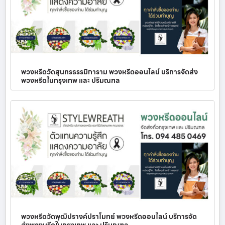
พวงหรีดวัดสุนทรธรรมิการาม พวงหรีดออนไลน์ บริการจัดส่ง
พวงหรีดในกรุงเทพ และ ปริมณฑล
พวงหรีดวัดพุฒิปรางค์ปราโมทย์ พวงหรีดออนไลน์ บริการจัด