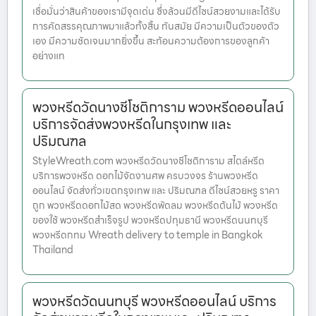
เชื่อมั่นว่าสินค้าของเรามีจุดเด่น ซึ่งล้วนมีดีไซน์สวยงามและได้รับ
การคัดสรรคุณภาพมาแล้วทั้งสิ้น ทันสมัย มีความเป็นตัวของตัว
เอง มีความชัดเจนมากยิ่งขึ้น สะท้อนความต้องการของลูกค้า
อย่างแท
พวงหรีดวัดนางชีโชติการาม พวงหรีดออนไลน์
บริการจัดส่งพวงหรีดในกรุงเทพ และ
ปริมณฑล
StyleWreath.com พวงหรีดวัดนางชีโชติการาม สไตล์หรีด
บริการพวงหรีด ดอกไม้จัดงานศพ ครบวงจร ร้านพวงหรีด
ออนไลน์ จัดส่งทั่วเขตกรุงเทพ และ ปริมณฑล ดีไซน์สวยหรู ราคา
ถูก พวงหรีดดอกไม้สด พวงหรีดพัดลม พวงหรีดต้นไม้ พวงหรีด
ของใช้ พวงหรีดสำเร็จรูป พวงหรีดปทุมธานี พวงหรีดนนทบุรี
พวงหรีดกทม Wreath delivery to temple in Bangkok
Thailand
พวงหรีดวัดนนทบุรี พวงหรีดออนไลน์ บริการ