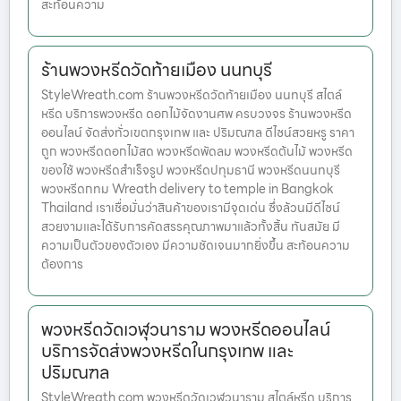
สะท้อนความ
ร้านพวงหรีดวัดท้ายเมือง นนทบุรี
StyleWreath.com ร้านพวงหรีดวัดท้ายเมือง นนทบุรี สไตล์
หรีด บริการพวงหรีด ดอกไม้จัดงานศพ ครบวงจร ร้านพวงหรีด
ออนไลน์ จัดส่งทั่วเขตกรุงเทพ และ ปริมณฑล ดีไซน์สวยหรู ราคา
ถูก พวงหรีดดอกไม้สด พวงหรีดพัดลม พวงหรีดต้นไม้ พวงหรีด
ของใช้ พวงหรีดสำเร็จรูป พวงหรีดปทุมธานี พวงหรีดนนทบุรี
พวงหรีดกทม Wreath delivery to temple in Bangkok
Thailand เราเชื่อมั่นว่าสินค้าของเรามีจุดเด่น ซึ่งล้วนมีดีไซน์
สวยงามและได้รับการคัดสรรคุณภาพมาแล้วทั้งสิ้น ทันสมัย มี
ความเป็นตัวของตัวเอง มีความชัดเจนมากยิ่งขึ้น สะท้อนความ
ต้องการ
พวงหรีดวัดเวฬุวนาราม พวงหรีดออนไลน์
บริการจัดส่งพวงหรีดในกรุงเทพ และ
ปริมณฑล
StyleWreath.com พวงหรีดวัดเวฬุวนาราม สไตล์หรีด บริการ