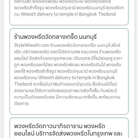
ดอกไม้สด พวงหรีดพัดลม พวงหรีดต้นไม้ พวงหรีดของใช้
พวงหรีดสำเร็จรูป พวงหรีดปทุมธานี พวงหรีดนนทบุรี พวงหรีดก
ทม Wreath delivery to temple in Bangkok Thailand
ร้านพวงหรีดวัดกลางเกร็ด นนทบุรี
StyleWreath.com ร้านพวงหรีดวัดกลางเกร็ด นนทบุรี สไตล์
หรีด บริการพวงหรีด ดอกไม้จัดงานศพ ครบวงจร ร้านพวงหรีด
ออนไลน์ จัดส่งทั่วเขตกรุงเทพ และ ปริมณฑล ดีไซน์สวยหรู ราคา
ถูก พวงหรีดดอกไม้สด พวงหรีดพัดลม พวงหรีดต้นไม้ พวงหรีด
ของใช้ พวงหรีดสำเร็จรูป พวงหรีดปทุมธานี พวงหรีดนนทบุรี
พวงหรีดกทม Wreath delivery to temple in Bangkok
Thailand เราเชื่อมั่นว่าสินค้าของเรามีจุดเด่น ซึ่งล้วนมีดีไซน์
สวยงามและได้รับการคัดสรรคุณภาพมาแล้วทั้งสิ้น ทันสมัย มี
ความเป็นตัวของตัวเอง มีความชัดเจนมากยิ่งขึ้น สะท้อนความ
ต้องการ
พวงหรีดวัดภาวนาภิรตาราม พวงหรีด
ออนไลน์ บริการจัดส่งพวงหรีดในกรุงเทพ และ