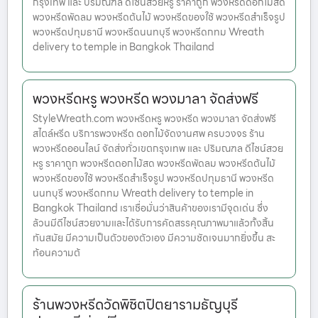
กรุงเทพ และ ปริมณฑล ดีไซน์สวยหรู ราคาถูก พวงหรีดดอกไม้สด
พวงหรีดพัดลม พวงหรีดต้นไม้ พวงหรีดของใช้ พวงหรีดสำเร็จรูป
พวงหรีดปทุมธานี พวงหรีดนนทบุรี พวงหรีดกทม Wreath
delivery to temple in Bangkok Thailand
พวงหรีดหรู พวงหรีด พวงมาลา จัดส่งฟรี
StyleWreath.com พวงหรีดหรู พวงหรีด พวงมาลา จัดส่งฟรี
สไตล์หรีด บริการพวงหรีด ดอกไม้จัดงานศพ ครบวงจร ร้าน
พวงหรีดออนไลน์ จัดส่งทั่วเขตกรุงเทพ และ ปริมณฑล ดีไซน์สวย
หรู ราคาถูก พวงหรีดดอกไม้สด พวงหรีดพัดลม พวงหรีดต้นไม้
พวงหรีดของใช้ พวงหรีดสำเร็จรูป พวงหรีดปทุมธานี พวงหรีด
นนทบุรี พวงหรีดกทม Wreath delivery to temple in
Bangkok Thailand เราเชื่อมั่นว่าสินค้าของเรามีจุดเด่น ซึ่ง
ล้วนมีดีไซน์สวยงามและได้รับการคัดสรรคุณภาพมาแล้วทั้งสิ้น
ทันสมัย มีความเป็นตัวของตัวเอง มีความชัดเจนมากยิ่งขึ้น สะ
ท้อนความต้
ร้านพวงหรีดวัดพิชิตปิตยารามธัญบุรี