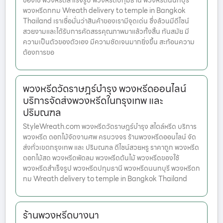
ของใช้ พวงหรีดสำเร็จรูป พวงหรีดปทุมธานี พวงหรีดนนทบุรี
พวงหรีดกทม Wreath delivery to temple in Bangkok
Thailand เราเชื่อมั่นว่าสินค้าของเรามีจุดเด่น ซึ่งล้วนมีดีไซน์
สวยงามและได้รับการคัดสรรคุณภาพมาแล้วทั้งสิ้น ทันสมัย มี
ความเป็นตัวของตัวเอง มีความชัดเจนมากยิ่งขึ้น สะท้อนความ
ต้องการขอ
พวงหรีดวัดราษฎร์บำรุง พวงหรีดออนไลน์
บริการจัดส่งพวงหรีดในกรุงเทพ และ
ปริมณฑล
StyleWreath.com พวงหรีดวัดราษฎร์บำรุง สไตล์หรีด บริการ
พวงหรีด ดอกไม้จัดงานศพ ครบวงจร ร้านพวงหรีดออนไลน์ จัด
ส่งทั่วเขตกรุงเทพ และ ปริมณฑล ดีไซน์สวยหรู ราคาถูก พวงหรีด
ดอกไม้สด พวงหรีดพัดลม พวงหรีดต้นไม้ พวงหรีดของใช้
พวงหรีดสำเร็จรูป พวงหรีดปทุมธานี พวงหรีดนนทบุรี พวงหรีดก
ทม Wreath delivery to temple in Bangkok Thailand
ร้านพวงหรีดบางนา