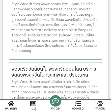
StyleWreath.com พวงหรีดวัดนาป่าพง ปทุมธานี สไตล์หรีด
บริการพวงหรีด ดอกไม้จัดงานศพ ครบวงจร ร้านพวงหรีด
ออนไลน์ จัดส่งทั่วเขตกรุงเทพ และ ปริมณฑล ดีไซน์สวยหรู ราคา
ถูก พวงหรีดดอกไม้สด พวงหรีดพัดลม พวงหรีดต้นไม้ พวงหรีด
ของใช้ พวงหรีดสำเร็จรูป พวงหรีดปทุมธานี พวงหรีดนนทบุรี
พวงหรีดกทม Wreath delivery to temple in Bangkok
Thailand เราเชื่อมั่นว่าสินค้าของเรามีจุดเด่น ซึ่งล้วนมีดีไซน์
สวยงามและได้รับการคัดสรรคุณภาพมาแล้วทั้งสิ้น ทันสมัย มี
ความเป็นตัวของตัวเอง มีความชัดเจนมากยิ่งขึ้น สะท้อนความ
ต้องการของลู
พวงหรีดวัดน้อยใน พวงหรีดออนไลน์ บริการ
จัดส่งพวงหรีดในกรุงเทพ และ ปริมณฑล
StyleWreath.com พวงหรีดวัดน้อยใน สไตล์หรีด บริการ
พวงหรีด ดอกไม้จัดงานศพ ครบวงจร ร้านพวงหรีดออนไลน์ จัด
ส่งทั่วเขตกรุงเทพ และ ปริมณฑล ดีไซน์สวยหรู ราคาถูก พวงหรีด
ดอกไม้สด พวงหรีดพัดลม พวงหรีดต้นไม้ พวงหรีดของใช้
พวงหรีดสำเร็จรูป พวงหรีดปทุมธานี พวงหรีดนนทบุรี พวงหรีดก
ทม Wreath delivery to temple in Bangkok Thailand
หน้าหลัก
เมนู
ติดต่อ
พวงหรีด
เพิ่มเติม