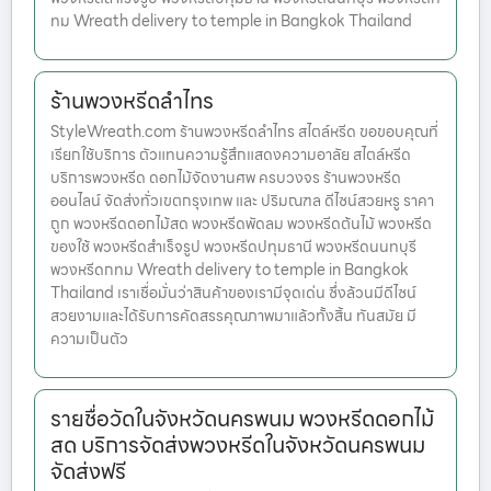
ทม Wreath delivery to temple in Bangkok Thailand
ร้านพวงหรีดลำไทร
StyleWreath.com ร้านพวงหรีดลำไทร สไตล์หรีด ขอขอบคุณที่
เรียกใช้บริการ ตัวแทนความรู้สึกแสดงความอาลัย สไตล์หรีด
บริการพวงหรีด ดอกไม้จัดงานศพ ครบวงจร ร้านพวงหรีด
ออนไลน์ จัดส่งทั่วเขตกรุงเทพ และ ปริมณฑล ดีไซน์สวยหรู ราคา
ถูก พวงหรีดดอกไม้สด พวงหรีดพัดลม พวงหรีดต้นไม้ พวงหรีด
ของใช้ พวงหรีดสำเร็จรูป พวงหรีดปทุมธานี พวงหรีดนนทบุรี
พวงหรีดกทม Wreath delivery to temple in Bangkok
Thailand เราเชื่อมั่นว่าสินค้าของเรามีจุดเด่น ซึ่งล้วนมีดีไซน์
สวยงามและได้รับการคัดสรรคุณภาพมาแล้วทั้งสิ้น ทันสมัย มี
ความเป็นตัว
รายชื่อวัดในจังหวัดนครพนม พวงหรีดดอกไม้
สด บริการจัดส่งพวงหรีดในจังหวัดนครพนม
จัดส่งฟรี