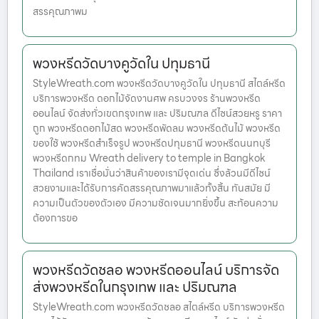
สรรคุณภาพม
พวงหรีดวัดบางคูวัดใน ปทุมธานี
StyleWreath.com พวงหรีดวัดบางคูวัดใน ปทุมธานี สไตล์หรีด
บริการพวงหรีด ดอกไม้จัดงานศพ ครบวงจร ร้านพวงหรีด
ออนไลน์ จัดส่งทั่วเขตกรุงเทพ และ ปริมณฑล ดีไซน์สวยหรู ราคา
ถูก พวงหรีดดอกไม้สด พวงหรีดพัดลม พวงหรีดต้นไม้ พวงหรีด
ของใช้ พวงหรีดสำเร็จรูป พวงหรีดปทุมธานี พวงหรีดนนทบุรี
พวงหรีดกทม Wreath delivery to temple in Bangkok
Thailand เราเชื่อมั่นว่าสินค้าของเรามีจุดเด่น ซึ่งล้วนมีดีไซน์
สวยงามและได้รับการคัดสรรคุณภาพมาแล้วทั้งสิ้น ทันสมัย มี
ความเป็นตัวของตัวเอง มีความชัดเจนมากยิ่งขึ้น สะท้อนความ
ต้องการขอ
พวงหรีดวัดชลอ พวงหรีดออนไลน์ บริการจัด
ส่งพวงหรีดในกรุงเทพ และ ปริมณฑล
StyleWreath.com พวงหรีดวัดชลอ สไตล์หรีด บริการพวงหรีด