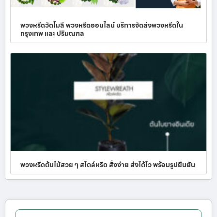
พวงหรีดวัดโมลี พวงหรีดออนไลน์ บริการจัดส่งพวงหรีดใน
กรุงเทพ และ ปริมณฑล
พวงหรีดต้นไม้สวย ๆ สไตล์หรีด สั่งง่าย ส่งได้ไว พร้อมรูปยืนยัน