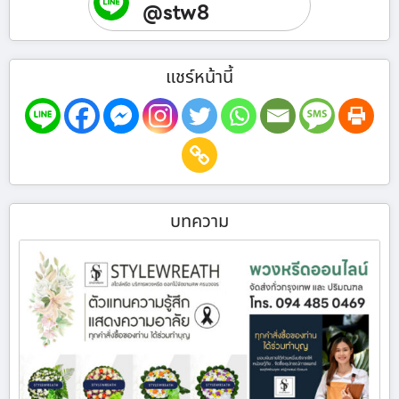
@stw8
แชร์หน้านี้
บทความ