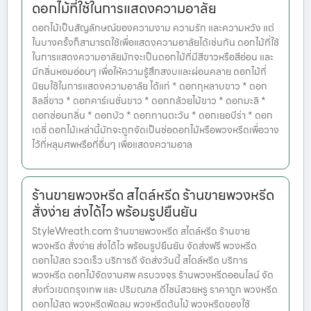
ดอกไม้ที่ใช้ในการแสดงความอาลัย
ดอกไม้เป็นสัญลักษณ์ของความงาม ความรัก และความหวัง แต่
ในบางครั้งก็สามารถใช้เพื่อแสดงความอาลัยได้เช่นกัน ดอกไม้ที่ใช้
ในการแสดงความอาลัยมักจะเป็นดอกไม้ที่มีสีขาวหรือสีอ่อน และ
มีกลิ่นหอมอ่อนๆ เพื่อให้ความรู้สึกสงบและผ่อนคลาย ดอกไม้ที่
นิยมใช้ในการแสดงความอาลัย ได้แก่ * ดอกกุหลาบขาว * ดอก
ลิลลี่ขาว * ดอกคาร์เนชั่นขาว * ดอกกล้วยไม้ขาว * ดอกมะลิ *
ดอกซ่อนกลิ่น * ดอกบัว * ดอกทานตะวัน * ดอกเยอบีร่า * ดอก
เดซี่ ดอกไม้เหล่านี้มักจะถูกจัดเป็นช่อดอกไม้หรือพวงหรีดเพื่อวาง
ไว้ที่หลุมศพหรือที่อื่นๆ เพื่อแสดงความอาล
ร้านขายพวงหรีด สไตล์หรีด ร้านขายพวงหรีด
สั่งง่าย ส่งได้ไว พร้อมรูปยืนยัน
StyleWreath.com ร้านขายพวงหรีด สไตล์หรีด ร้านขาย
พวงหรีด สั่งง่าย ส่งได้ไว พร้อมรูปยืนยัน จัดส่งฟรี พวงหรีด
ดอกไม้สด รวดเร็ว บริการดี จัดส่งวันนี้ สไตล์หรีด บริการ
พวงหรีด ดอกไม้จัดงานศพ ครบวงจร ร้านพวงหรีดออนไลน์ จัด
ส่งทั่วเขตกรุงเทพ และ ปริมณฑล ดีไซน์สวยหรู ราคาถูก พวงหรีด
ดอกไม้สด พวงหรีดพัดลม พวงหรีดต้นไม้ พวงหรีดของใช้