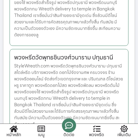
ของใช้ พวงหรีดสำเร็จรูป พวงหรีดปทุมธานี พวงหรีดนนทบุรี
พวงหรีดกทม Wreath delivery to temple in Bangkok
Thailand เราเชื่อมั่นว่าสินค้าของเรามีจุดเด่น ซึ่งล้วนมีดีไซน์
สวยงามและได้รับการคัดสรรคุณภาพมาแล้วทั้งสิ้น ทันสมัย มี
ความเป็นตัวของตัวเอง มีความชัดเจนมากยิ่งขึ้น สะท้อนความ
ต้องการของลู
พวงหรีดวัดพุทธชินวงศ์วนาราม ปทุมธานี
StyleWreath.com พวงหรีดวัดพุทธชินวงศ์วนาราม ปทุมธานี
สไตล์หรีด บริการพวงหรีด ดอกไม้จัดงานศพ ครบวงจร ร้าน
พวงหรีดออนไลน์ จัดส่งทั่วเขตกรุงเทพ และ ปริมณฑล ดีไซน์สวย
หรู ราคาถูก พวงหรีดดอกไม้สด พวงหรีดพัดลม พวงหรีดต้นไม้
พวงหรีดของใช้ พวงหรีดสำเร็จรูป พวงหรีดปทุมธานี พวงหรีด
นนทบุรี พวงหรีดกทม Wreath delivery to temple in
Bangkok Thailand เราเชื่อมั่นว่าสินค้าของเรามีจุดเด่น ซึ่ง
ล้วนมีดีไซน์สวยงามและได้รับการคัดสรรคุณภาพมาแล้วทั้งสิ้น
ทันสมัย มีความเป็นตัวของตัวเอง มีความชัดเจนมากยิ่งขึ้น สะ
ท้อนความต้
หน้าหลัก
เมนู
ติดต่อ
พวงหรีด
เพิ่มเติม