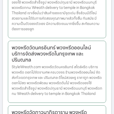
ของใช้ พวงหรีดสำเร็จรูป พวงหรีดปทุมธานี พวงหรีดนนทบุรี
พวงหรีดกทม Wreath delivery to temple in Bangkok
Thailand เราเชื่อมั่นว่าสินค้าของเรามีจุดเด่น ซึ่งล้วนมีดีไซน์
สวยงามและได้รับการคัดสรรคุณภาพมาแล้วทั้งสิ้น ทันสมัย มี
ความเป็นตัวของตัวเอง มีความชัดเจนมากยิ่งขึ้น สะท้อนความ
ต้องการของลูก
พวงหรีดวัดนครอินทร์ พวงหรีดออนไลน์
บริการจัดส่งพวงหรีดในกรุงเทพ และ
ปริมณฑล
StyleWreath.com พวงหรีดวัดนครอินทร์ สไตล์หรีด บริการ
พวงหรีด ดอกไม้จัดงานศพ ครบวงจร ร้านพวงหรีดออนไลน์ จัด
ส่งทั่วเขตกรุงเทพ และ ปริมณฑล ดีไซน์สวยหรู ราคาถูก พวงหรีด
ดอกไม้สด พวงหรีดพัดลม พวงหรีดต้นไม้ พวงหรีดของใช้
พวงหรีดสำเร็จรูป พวงหรีดปทุมธานี พวงหรีดนนทบุรี พวงหรีดก
ทม Wreath delivery to temple in Bangkok Thailand
พวงหรีดวัดภาวนาภิรตาราม พวงหรีด