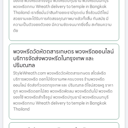
ของใช้ พวงหรีดสำเร็จรูป พวงหรีดปทุมธานี พวงหรีดนนทบุรี
พวงหรีดกทม Wreath delivery to temple in Bangkok
Thailand เราเชื่อมั่นว่าสินค้าของเรามีจุดเด่น ซึ่งล้วนมีดีไซน์
สวยงามและได้รับการคัดสรรคุณภาพมาแล้วทั้งสิ้น ทันสมัย มี
ความเป็นตัวของตัวเอง มีความชัดเจนมากยิ่งขึ้น สะท้อนความ
ต้อ
พวงหรีดวัดหัตถสารเกษตร พวงหรีดออนไลน์
บริการจัดส่งพวงหรีดในกรุงเทพ และ
ปริมณฑล
StyleWreath.com พวงหรีดวัดหัตถสารเกษตร สไตล์หรีด
บริการพวงหรีด ดอกไม้จัดงานศพ ครบวงจร ร้านพวงหรีด
ออนไลน์ จัดส่งทั่วเขตกรุงเทพ และ ปริมณฑล ดีไซน์สวยหรู ราคา
ถูก พวงหรีดดอกไม้สด พวงหรีดพัดลม พวงหรีดต้นไม้ พวงหรีด
ของใช้ พวงหรีดสำเร็จรูป พวงหรีดปทุมธานี พวงหรีดนนทบุรี
พวงหรีดกทม Wreath delivery to temple in Bangkok
Thailand