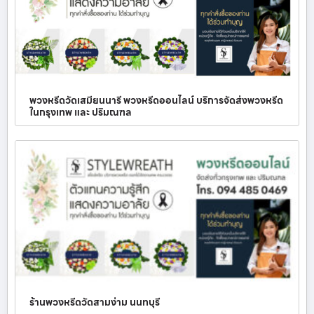
พวงหรีดวัดเสมียนนารี พวงหรีดออนไลน์ บริการจัดส่งพวงหรีด
ในกรุงเทพ และ ปริมณฑล
ร้านพวงหรีดวัดสามง่าม นนทบุรี