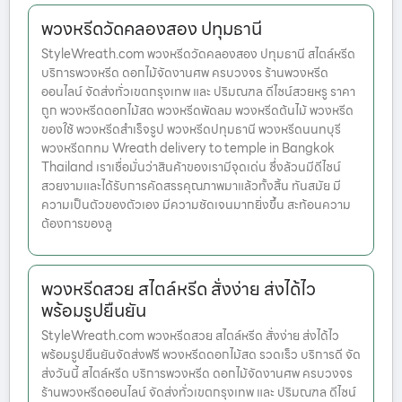
พวงหรีดวัดคลองสอง ปทุมธานี
StyleWreath.com พวงหรีดวัดคลองสอง ปทุมธานี สไตล์หรีด
บริการพวงหรีด ดอกไม้จัดงานศพ ครบวงจร ร้านพวงหรีด
ออนไลน์ จัดส่งทั่วเขตกรุงเทพ และ ปริมณฑล ดีไซน์สวยหรู ราคา
ถูก พวงหรีดดอกไม้สด พวงหรีดพัดลม พวงหรีดต้นไม้ พวงหรีด
ของใช้ พวงหรีดสำเร็จรูป พวงหรีดปทุมธานี พวงหรีดนนทบุรี
พวงหรีดกทม Wreath delivery to temple in Bangkok
Thailand เราเชื่อมั่นว่าสินค้าของเรามีจุดเด่น ซึ่งล้วนมีดีไซน์
สวยงามและได้รับการคัดสรรคุณภาพมาแล้วทั้งสิ้น ทันสมัย มี
ความเป็นตัวของตัวเอง มีความชัดเจนมากยิ่งขึ้น สะท้อนความ
ต้องการของลู
พวงหรีดสวย สไตล์หรีด สั่งง่าย ส่งได้ไว
พร้อมรูปยืนยัน
StyleWreath.com พวงหรีดสวย สไตล์หรีด สั่งง่าย ส่งได้ไว
พร้อมรูปยืนยันจัดส่งฟรี พวงหรีดดอกไม้สด รวดเร็ว บริการดี จัด
ส่งวันนี้ สไตล์หรีด บริการพวงหรีด ดอกไม้จัดงานศพ ครบวงจร
ร้านพวงหรีดออนไลน์ จัดส่งทั่วเขตกรุงเทพ และ ปริมณฑล ดีไซน์