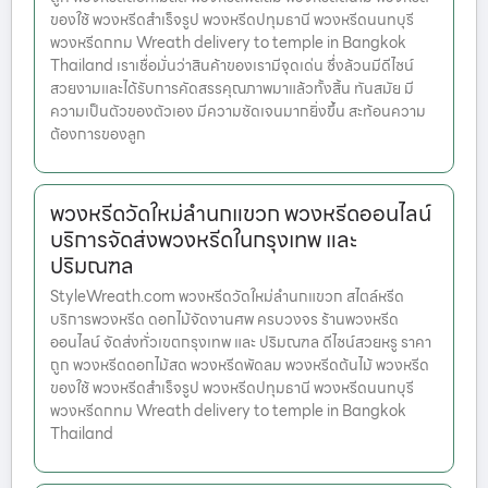
ของใช้ พวงหรีดสำเร็จรูป พวงหรีดปทุมธานี พวงหรีดนนทบุรี
พวงหรีดกทม Wreath delivery to temple in Bangkok
Thailand เราเชื่อมั่นว่าสินค้าของเรามีจุดเด่น ซึ่งล้วนมีดีไซน์
สวยงามและได้รับการคัดสรรคุณภาพมาแล้วทั้งสิ้น ทันสมัย มี
ความเป็นตัวของตัวเอง มีความชัดเจนมากยิ่งขึ้น สะท้อนความ
ต้องการของลูก
พวงหรีดวัดใหม่ลำนกแขวก พวงหรีดออนไลน์
บริการจัดส่งพวงหรีดในกรุงเทพ และ
ปริมณฑล
StyleWreath.com พวงหรีดวัดใหม่ลำนกแขวก สไตล์หรีด
บริการพวงหรีด ดอกไม้จัดงานศพ ครบวงจร ร้านพวงหรีด
ออนไลน์ จัดส่งทั่วเขตกรุงเทพ และ ปริมณฑล ดีไซน์สวยหรู ราคา
ถูก พวงหรีดดอกไม้สด พวงหรีดพัดลม พวงหรีดต้นไม้ พวงหรีด
ของใช้ พวงหรีดสำเร็จรูป พวงหรีดปทุมธานี พวงหรีดนนทบุรี
พวงหรีดกทม Wreath delivery to temple in Bangkok
Thailand