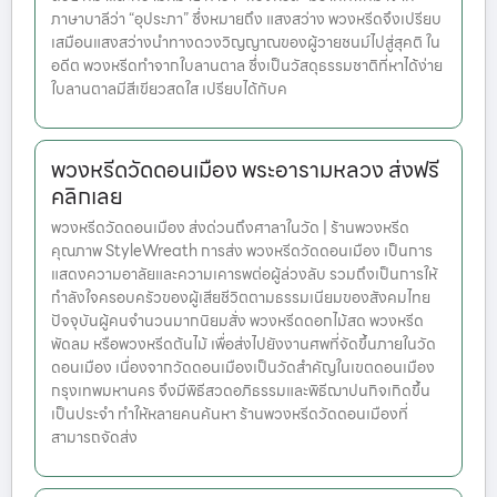
ภาษาบาลีว่า “อุประภา” ซึ่งหมายถึง แสงสว่าง พวงหรีดจึงเปรียบ
เสมือนแสงสว่างนำทางดวงวิญญาณของผู้วายชนม์ไปสู่สุคติ ใน
อดีต พวงหรีดทำจากใบลานตาล ซึ่งเป็นวัสดุธรรมชาติที่หาได้ง่าย
ใบลานตาลมีสีเขียวสดใส เปรียบได้กับค
พวงหรีดวัดดอนเมือง พระอารามหลวง ส่งฟรี
คลิกเลย
พวงหรีดวัดดอนเมือง ส่งด่วนถึงศาลาในวัด | ร้านพวงหรีด
คุณภาพ StyleWreath การส่ง พวงหรีดวัดดอนเมือง เป็นการ
แสดงความอาลัยและความเคารพต่อผู้ล่วงลับ รวมถึงเป็นการให้
กำลังใจครอบครัวของผู้เสียชีวิตตามธรรมเนียมของสังคมไทย
ปัจจุบันผู้คนจำนวนมากนิยมสั่ง พวงหรีดดอกไม้สด พวงหรีด
พัดลม หรือพวงหรีดต้นไม้ เพื่อส่งไปยังงานศพที่จัดขึ้นภายในวัด
ดอนเมือง เนื่องจากวัดดอนเมืองเป็นวัดสำคัญในเขตดอนเมือง
กรุงเทพมหานคร จึงมีพิธีสวดอภิธรรมและพิธีฌาปนกิจเกิดขึ้น
เป็นประจำ ทำให้หลายคนค้นหา ร้านพวงหรีดวัดดอนเมืองที่
สามารถจัดส่ง