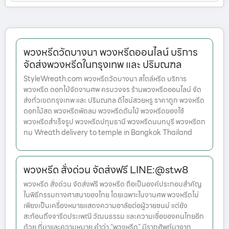
พวงหรีดวัดบางนา พวงหรีดออนไลน์ บริการ
จัดส่งพวงหรีดในกรุงเทพ และ ปริมณฑล
StyleWreath.com พวงหรีดวัดบางนา สไตล์หรีด บริการ
พวงหรีด ดอกไม้จัดงานศพ ครบวงจร ร้านพวงหรีดออนไลน์ จัด
ส่งทั่วเขตกรุงเทพ และ ปริมณฑล ดีไซน์สวยหรู ราคาถูก พวงหรีด
ดอกไม้สด พวงหรีดพัดลม พวงหรีดต้นไม้ พวงหรีดของใช้
พวงหรีดสำเร็จรูป พวงหรีดปทุมธานี พวงหรีดนนทบุรี พวงหรีดก
ทม Wreath delivery to temple in Bangkok Thailand
พวงหรีด สั่งด่วน จัดส่งฟรี LINE:@stw8
พวงหรีด สั่งด่วน จัดส่งฟรี พวงหรีด ถือเป็นองค์ประกอบสำคัญ
ในพิธีกรรมทางศาสนาของไทย โดยเฉพาะในงานศพ พวงหรีดไม่
เพียงเป็นเครื่องหมายแสดงความอาลัยต่อผู้วายชนม์ แต่ยัง
สะท้อนถึงจารีตประเพณี วัฒนธรรม และความเชื่อของคนไทยอีก
ด้วย ที่มาและความหมาย คำว่า “พวงหรีด” มีรากศัพท์มาจาก