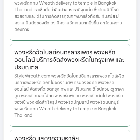
พวงหรีดกทม Wreath delivery to temple in Bangkok
Thailand เราเชื่อมั่นว่าสินค้าของเรามีจุดเด่น ซึ่งล้วนมีดีไซน์
สวยงามและได้รับการคัดสรรคุณภาพมาแล้วทั้งสิ้น ทันสมัย มี
ความเป็นตัวของตัวเอง มีความชัดเจนมากยิ่งขึ้น สะท้อนความ
ต้องการ
พวงหรีดวัดโบสถ์อินทรสารเพชร พวงหรีด
ออนไลน์ บริการจัดส่งพวงหรีดในกรุงเทพ และ
ปริมณฑล
StyleWreath.com พวงหรีดวัดโบสถ์อินทรสารเพชร สไตล์หรีด
บริการพวงหรีด ดอกไม้จัดงานศพ ครบวงจร ร้านพวงหรีด
ออนไลน์ จัดส่งทั่วเขตกรุงเทพ และ ปริมณฑล ดีไซน์สวยหรู ราคา
ถูก พวงหรีดดอกไม้สด พวงหรีดพัดลม พวงหรีดต้นไม้ พวงหรีด
ของใช้ พวงหรีดสำเร็จรูป พวงหรีดปทุมธานี พวงหรีดนนทบุรี
พวงหรีดกทม Wreath delivery to temple in Bangkok
Thailand
พวงหรีด แสดงความอาลัย