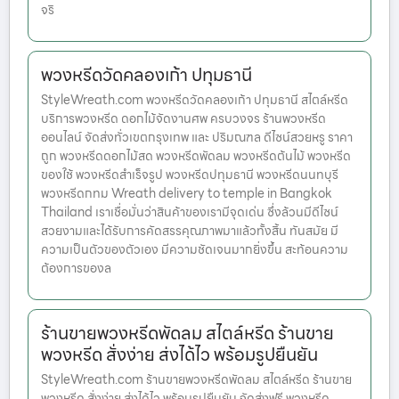
จริ
พวงหรีดวัดคลองเก้า ปทุมธานี
StyleWreath.com พวงหรีดวัดคลองเก้า ปทุมธานี สไตล์หรีด
บริการพวงหรีด ดอกไม้จัดงานศพ ครบวงจร ร้านพวงหรีด
ออนไลน์ จัดส่งทั่วเขตกรุงเทพ และ ปริมณฑล ดีไซน์สวยหรู ราคา
ถูก พวงหรีดดอกไม้สด พวงหรีดพัดลม พวงหรีดต้นไม้ พวงหรีด
ของใช้ พวงหรีดสำเร็จรูป พวงหรีดปทุมธานี พวงหรีดนนทบุรี
พวงหรีดกทม Wreath delivery to temple in Bangkok
Thailand เราเชื่อมั่นว่าสินค้าของเรามีจุดเด่น ซึ่งล้วนมีดีไซน์
สวยงามและได้รับการคัดสรรคุณภาพมาแล้วทั้งสิ้น ทันสมัย มี
ความเป็นตัวของตัวเอง มีความชัดเจนมากยิ่งขึ้น สะท้อนความ
ต้องการของล
ร้านขายพวงหรีดพัดลม สไตล์หรีด ร้านขาย
พวงหรีด สั่งง่าย ส่งได้ไว พร้อมรูปยืนยัน
StyleWreath.com ร้านขายพวงหรีดพัดลม สไตล์หรีด ร้านขาย
พวงหรีด สั่งง่าย ส่งได้ไว พร้อมรูปยืนยัน จัดส่งฟรี พวงหรีด