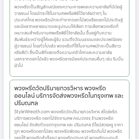
พวงหรีดเป็นสัญลักษณ์ของความเคารพและความอาลัยที่มีต่อผู้
วายชนม์ โดยมักจะใช้ในงานศพหรือพิธีไว้อาลัยต่างๆ ใน
ประเทศไทย พวงหรีดมักจะทำจากดอกไม้สดหรือดอกไม้ประดิษฐ์
และมีหลากหลายขนาดและรูปแบบให้เลือก การเลือกพวงหรีดที่
เหมาะสมสำหรับงานศพหรือพิธีไว้อาลัยนั้น ขึ้นอยู่กับความ
สัมพันธ์ระหว่างผู้ให้และผู้รับ รวมถึงวัฒนธรรมและประเพณีของ
ผู้วายชนม์ โดยทั่วไปแล้ว พวงหรีดที่ใช้ในงานศพมักจะเป็นสีขาว
หรือสีดำ ซึ่งเป็นสีที่แสดงถึงความเศร้าโศกและความอาลัย
นอกจากดอกไม้แล้ว พวงหรีดอาจมีองค์ประกอบอื่นๆ เช่น ริบบิ้น
ผ้าโป
พวงหรีดวัดปรินายกวรวิหาร พวงหรีด
ออนไลน์ บริการจัดส่งพวงหรีดในกรุงเทพ และ
ปริมณฑล
StyleWreath.com พวงหรีดวัดปรินายกวรวิหาร สไตล์หรีด
บริการพวงหรีด ดอกไม้จัดงานศพ ครบวงจร ร้านพวงหรีด
ออนไลน์ จัดส่งทั่วเขตกรุงเทพ และ ปริมณฑล ดีไซน์สวยหรู ราคา
ถูก พวงหรีดดอกไม้สด พวงหรีดพัดลม พวงหรีดต้นไม้ พวงหรีด
ของใช้ พวงหรีดสำเร็จรูป พวงหรีดปทุมธานี พวงหรีดนนทบุรี