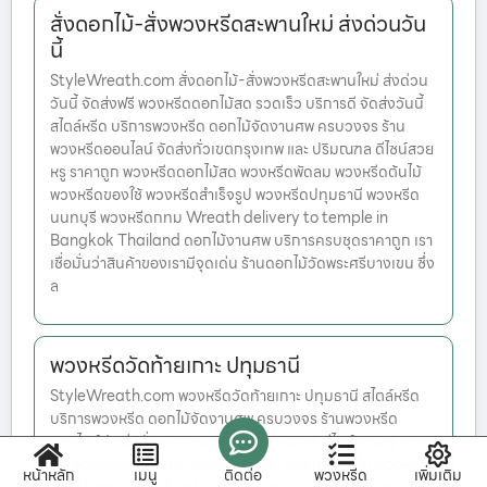
สั่งดอกไม้-สั่งพวงหรีดสะพานใหม่ ส่งด่วนวัน
นี้
StyleWreath.com สั่งดอกไม้-สั่งพวงหรีดสะพานใหม่ ส่งด่วน
วันนี้ จัดส่งฟรี พวงหรีดดอกไม้สด รวดเร็ว บริการดี จัดส่งวันนี้
สไตล์หรีด บริการพวงหรีด ดอกไม้จัดงานศพ ครบวงจร ร้าน
พวงหรีดออนไลน์ จัดส่งทั่วเขตกรุงเทพ และ ปริมณฑล ดีไซน์สวย
หรู ราคาถูก พวงหรีดดอกไม้สด พวงหรีดพัดลม พวงหรีดต้นไม้
พวงหรีดของใช้ พวงหรีดสำเร็จรูป พวงหรีดปทุมธานี พวงหรีด
นนทบุรี พวงหรีดกทม Wreath delivery to temple in
Bangkok Thailand ดอกไม้งานศพ บริการครบชุดราคาถูก เรา
เชื่อมั่นว่าสินค้าของเรามีจุดเด่น ร้านดอกไม้วัดพระศรีบางเขน ซึ่ง
ล
พวงหรีดวัดท้ายเกาะ ปทุมธานี
StyleWreath.com พวงหรีดวัดท้ายเกาะ ปทุมธานี สไตล์หรีด
บริการพวงหรีด ดอกไม้จัดงานศพ ครบวงจร ร้านพวงหรีด
ออนไลน์ จัดส่งทั่วเขตกรุงเทพ และ ปริมณฑล ดีไซน์สวยหรู ราคา
ถูก พวงหรีดดอกไม้สด พวงหรีดพัดลม พวงหรีดต้นไม้ พวงหรีด
หน้าหลัก
เมนู
ติดต่อ
พวงหรีด
เพิ่มเติม