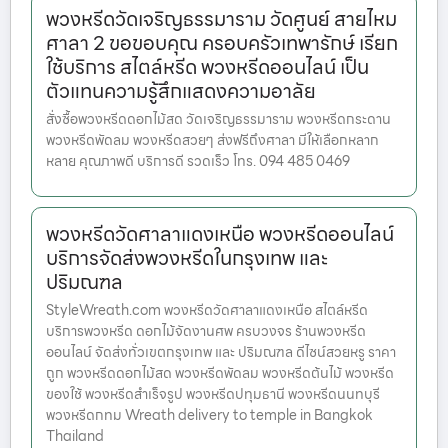
พวงหรีดวัดเจริญธรรมาราม วัดศูนย์ สายไหม
ศาลา 2 ขอขอบคุณ ครอบครัวเทพารักษ์ เรียก
ใช้บริการ สไตล์หรีด พวงหรีดออนไลน์ เป็น
ตัวแทนความรู้สึกแสดงความอาลัย
สั่งซื้อพวงหรีดดอกไม้สด วัดเจริญธรรมาราม พวงหรีดกระดาน
พวงหรีดพัดลม พวงหรีดสวยๆ ส่งฟรีถึงศาลา มีให้เลือกหลาก
หลาย คุณภาพดี บริการดี รวดเร็ว โทร. 094 485 0469
พวงหรีดวัดศาลาแดงเหนือ พวงหรีดออนไลน์
บริการจัดส่งพวงหรีดในกรุงเทพ และ
ปริมณฑล
StyleWreath.com พวงหรีดวัดศาลาแดงเหนือ สไตล์หรีด
บริการพวงหรีด ดอกไม้จัดงานศพ ครบวงจร ร้านพวงหรีด
ออนไลน์ จัดส่งทั่วเขตกรุงเทพ และ ปริมณฑล ดีไซน์สวยหรู ราคา
ถูก พวงหรีดดอกไม้สด พวงหรีดพัดลม พวงหรีดต้นไม้ พวงหรีด
ของใช้ พวงหรีดสำเร็จรูป พวงหรีดปทุมธานี พวงหรีดนนทบุรี
พวงหรีดกทม Wreath delivery to temple in Bangkok
Thailand