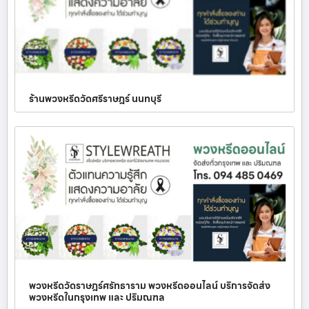
ร้านพวงหรีดวัดศรีราษฎร์ นนทบุรี
พวงหรีดวัดราษฎร์ศรัทธาราม พวงหรีดออนไลน์ บริการจัดส่ง
พวงหรีดในกรุงเทพ และ ปริมณฑล