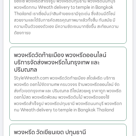
ของใช้ พวงหรีดสำเร็จรูป พวงหรีดปทุมธานี พวงหรีดนนทบุรี
พวงหรีดกทม Wreath delivery to temple in Bangkok
Thailand เราเชื่อมั่นว่าสินค้าของเรามีจุดเด่น ซึ่งล้วนมีดีไซน์
สวยงามและได้รับการคัดสรรคุณภาพมาแล้วทั้งสิ้น ทันสมัย มี
ความเป็นตัวของตัวเอง มีความชัดเจนมากยิ่งขึ้น สะท้อนความ
ต้องการข
พวงหรีดวัดท้ายเมือง พวงหรีดออนไลน์
บริการจัดส่งพวงหรีดในกรุงเทพ และ
ปริมณฑล
StyleWreath.com พวงหรีดวัดท้ายเมือง สไตล์หรีด บริการ
พวงหรีด ดอกไม้จัดงานศพ ครบวงจร ร้านพวงหรีดออนไลน์ จัด
ส่งทั่วเขตกรุงเทพ และ ปริมณฑล ดีไซน์สวยหรู ราคาถูก พวงหรีด
ดอกไม้สด พวงหรีดพัดลม พวงหรีดต้นไม้ พวงหรีดของใช้
พวงหรีดสำเร็จรูป พวงหรีดปทุมธานี พวงหรีดนนทบุรี พวงหรีดก
ทม Wreath delivery to temple in Bangkok Thailand
พวงหรีด วัดเขียนเขต ปทุมธานี