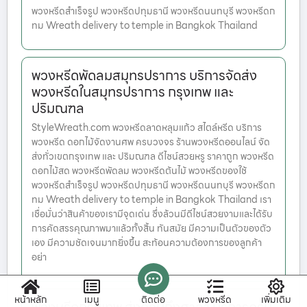
พวงหรีดสำเร็จรูป พวงหรีดปทุมธานี พวงหรีดนนทบุรี พวงหรีดก
ทม Wreath delivery to temple in Bangkok Thailand
พวงหรีดพัดลมสมุทรปราการ บริการจัดส่ง
พวงหรีดในสมุทรปราการ กรุงเทพ และ
ปริมณฑล
StyleWreath.com พวงหรีดลาดหลุมแก้ว สไตล์หรีด บริการ
พวงหรีด ดอกไม้จัดงานศพ ครบวงจร ร้านพวงหรีดออนไลน์ จัด
ส่งทั่วเขตกรุงเทพ และ ปริมณฑล ดีไซน์สวยหรู ราคาถูก พวงหรีด
ดอกไม้สด พวงหรีดพัดลม พวงหรีดต้นไม้ พวงหรีดของใช้
พวงหรีดสำเร็จรูป พวงหรีดปทุมธานี พวงหรีดนนทบุรี พวงหรีดก
ทม Wreath delivery to temple in Bangkok Thailand เรา
เชื่อมั่นว่าสินค้าของเรามีจุดเด่น ซึ่งล้วนมีดีไซน์สวยงามและได้รับ
การคัดสรรคุณภาพมาแล้วทั้งสิ้น ทันสมัย มีความเป็นตัวของตัว
เอง มีความชัดเจนมากยิ่งขึ้น สะท้อนความต้องการของลูกค้า
อย่า
หน้าหลัก
เมนู
ติดต่อ
พวงหรีด
เพิ่มเติม