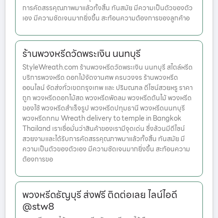
การคัดสรรคุณภาพมาแล้วทั้งสิ้น ทันสมัย มีความเป็นตัวของตัว
เอง มีความชัดเจนมากยิ่งขึ้น สะท้อนความต้องการของลูกค้าอ
ร้านพวงหรีดวัดพระเงิน นนทบุรี
StyleWreath.com ร้านพวงหรีดวัดพระเงิน นนทบุรี สไตล์หรีด
บริการพวงหรีด ดอกไม้จัดงานศพ ครบวงจร ร้านพวงหรีด
ออนไลน์ จัดส่งทั่วเขตกรุงเทพ และ ปริมณฑล ดีไซน์สวยหรู ราคา
ถูก พวงหรีดดอกไม้สด พวงหรีดพัดลม พวงหรีดต้นไม้ พวงหรีด
ของใช้ พวงหรีดสำเร็จรูป พวงหรีดปทุมธานี พวงหรีดนนทบุรี
พวงหรีดกทม Wreath delivery to temple in Bangkok
Thailand เราเชื่อมั่นว่าสินค้าของเรามีจุดเด่น ซึ่งล้วนมีดีไซน์
สวยงามและได้รับการคัดสรรคุณภาพมาแล้วทั้งสิ้น ทันสมัย มี
ความเป็นตัวของตัวเอง มีความชัดเจนมากยิ่งขึ้น สะท้อนความ
ต้องการขอ
พวงหรีดธัญบุรี ส่งฟรี ติดต่อเลย ไลน์ไอดี
@stw8