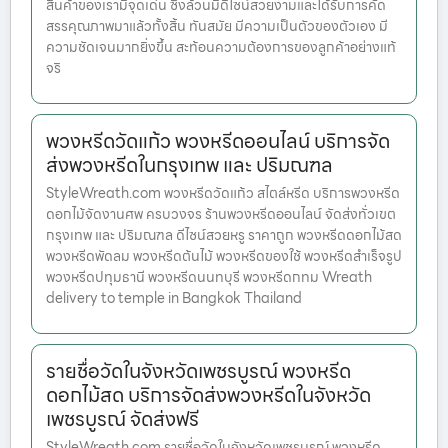
สินค้าของเรามีจุดเด่น ซึ่งล้วนมีดีไซน์สวยงามและได้รับการคัด
สรรคุณภาพมาแล้วทั้งสิ้น ทันสมัย มีความเป็นตัวของตัวเอง มี
ความชัดเจนมากยิ่งขึ้น สะท้อนความต้องการของลูกค้าอย่างแท้
จริ
พวงหรีดวัดแก้ว พวงหรีดออนไลน์ บริการจัด
ส่งพวงหรีดในกรุงเทพ และ ปริมณฑล
StyleWreath.com พวงหรีดวัดแก้ว สไตล์หรีด บริการพวงหรีด
ดอกไม้จัดงานศพ ครบวงจร ร้านพวงหรีดออนไลน์ จัดส่งทั่วเขต
กรุงเทพ และ ปริมณฑล ดีไซน์สวยหรู ราคาถูก พวงหรีดดอกไม้สด
พวงหรีดพัดลม พวงหรีดต้นไม้ พวงหรีดของใช้ พวงหรีดสำเร็จรูป
พวงหรีดปทุมธานี พวงหรีดนนทบุรี พวงหรีดกทม Wreath
delivery to temple in Bangkok Thailand
รายชื่อวัดในจังหวัดเพชรบูรณ์ พวงหรีด
ดอกไม้สด บริการจัดส่งพวงหรีดในจังหวัด
เพชรบูรณ์ จัดส่งฟรี
StyleWreath.com รายชื่อวัดในจังหวัดเพชรบูรณ์ พวงหรีด