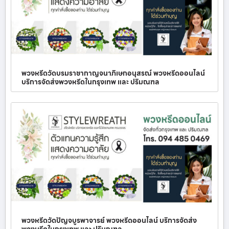
พวงหรีดวัดบรมราชากาญจนาภิเษกอนุสรณ์ พวงหรีดออนไลน์
บริการจัดส่งพวงหรีดในกรุงเทพ และ ปริมณฑล
พวงหรีดวัดปัญจบูรพาจารย์ พวงหรีดออนไลน์ บริการจัดส่ง