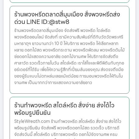
ร้านพวงหรีดตลาดสี่มุมเมือง สั่งพวงหรีดส่ง
ด่วน LINE ID:@stw8
ร้านพวงหรีดตลาดสี่มุมเมือง จัดส่งฟรี พวงหรีด ไตล์หรีด
พวงหรีดออนไลน์ จัดส่งที่ เรามีความสัมพันธ์ที่ดีกับวัดวัดพระศรี
มหาธาตุฯ ยาวนานกว่า 10 ปี ให้บริการ พวงหรีด ให้เลือกหลาก
หลาย ดอกไม้สด พวงหรีดกระดาน พวงหรีดพัดลม พวงหรีดต้นไม้
ช่อดอกไม้แสดงความอาลัย ดอกไม้งานศพ ให้บริการจัดส่งถึง
ศาลาวัด รวดเร็วภายในวัน สไตล์หรีด เราใส่ใจและพิถีพิถันกับทุกอ
อร์เดอร์ที่ได้รับ เพื่อให้ความรู้สึกที่เปี่ยมล้นของคุณ ส่งตรงถึงมือ
ของผู้รับแบบไม่ตกหล่นเลยแม้แต่น้อย การมอบพวงหรีดให้กันใน
งานศพ เป็นมากกว่าการแสดงความอาลัยอาว
ร้านทำพวงหรีด สไตล์หรีด สั่งง่าย ส่งได้ไว
พร้อมรูปยืนยัน
StyleWreath.com ร้านทำพวงหรีด สไตล์หรีด สั่งง่าย ส่งได้ไว
พร้อมรูปยืนยัน จัดส่งฟรี พวงหรีดดอกไม้สด รวดเร็ว บริการดี
จัดส่งวันนี้ สไตล์หรีด บริการพวงหรีด ดอกไม้จัดงานศพ ครบ