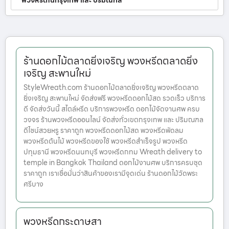
พวงหรีดในกรุงเทพ และ ปริมณฑล
ร้านดอกไม้ตลาดยิ่งเจริญ พวงหรีดตลาดยิ่ง
เจริญ สะพานใหม่
StyleWreath.com ร้านดอกไม้ตลาดยิ่งเจริญ พวงหรีดตลาด
ยิ่งเจริญ สะพานใหม่ จัดส่งฟรี พวงหรีดดอกไม้สด รวดเร็ว บริการ
ดี จัดส่งวันนี้ สไตล์หรีด บริการพวงหรีด ดอกไม้จัดงานศพ ครบ
วงจร ร้านพวงหรีดออนไลน์ จัดส่งทั่วเขตกรุงเทพ และ ปริมณฑล
ดีไซน์สวยหรู ราคาถูก พวงหรีดดอกไม้สด พวงหรีดพัดลม
พวงหรีดต้นไม้ พวงหรีดของใช้ พวงหรีดสำเร็จรูป พวงหรีด
ปทุมธานี พวงหรีดนนทบุรี พวงหรีดกทม Wreath delivery to
temple in Bangkok Thailand ดอกไม้งานศพ บริการครบชุด
ราคาถูก เราเชื่อมั่นว่าสินค้าของเรามีจุดเด่น ร้านดอกไม้วัดพระ
ศรีบาง
พวงหรีดกระดาษสา