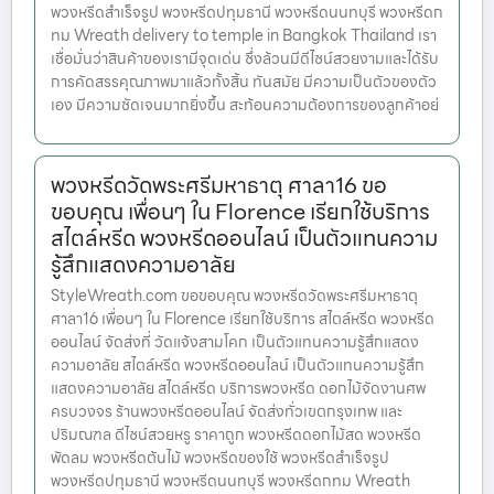
พวงหรีดสำเร็จรูป พวงหรีดปทุมธานี พวงหรีดนนทบุรี พวงหรีดก
ทม Wreath delivery to temple in Bangkok Thailand เรา
เชื่อมั่นว่าสินค้าของเรามีจุดเด่น ซึ่งล้วนมีดีไซน์สวยงามและได้รับ
การคัดสรรคุณภาพมาแล้วทั้งสิ้น ทันสมัย มีความเป็นตัวของตัว
เอง มีความชัดเจนมากยิ่งขึ้น สะท้อนความต้องการของลูกค้าอย่
พวงหรีดวัดพระศรีมหาธาตุ ศาลา16 ขอ
ขอบคุณ เพื่อนๆ ใน Florence เรียกใช้บริการ
สไตล์หรีด พวงหรีดออนไลน์ เป็นตัวแทนความ
รู้สึกแสดงความอาลัย
StyleWreath.com ขอขอบคุณ พวงหรีดวัดพระศรีมหาธาตุ
ศาลา16 เพื่อนๆ ใน Florence เรียกใช้บริการ สไตล์หรีด พวงหรีด
ออนไลน์ จัดส่งที่ วัดแจ้งสามโคก เป็นตัวแทนความรู้สึกแสดง
ความอาลัย สไตล์หรีด พวงหรีดออนไลน์ เป็นตัวแทนความรู้สึก
แสดงความอาลัย สไตล์หรีด บริการพวงหรีด ดอกไม้จัดงานศพ
ครบวงจร ร้านพวงหรีดออนไลน์ จัดส่งทั่วเขตกรุงเทพ และ
ปริมณฑล ดีไซน์สวยหรู ราคาถูก พวงหรีดดอกไม้สด พวงหรีด
พัดลม พวงหรีดต้นไม้ พวงหรีดของใช้ พวงหรีดสำเร็จรูป
พวงหรีดปทุมธานี พวงหรีดนนทบุรี พวงหรีดกทม Wreath