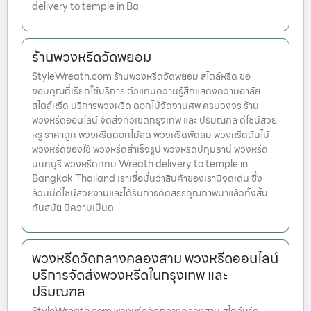
delivery to temple in Ba
ร้านพวงหรีดวัดพยอม
StyleWreath.com ร้านพวงหรีดวัดพยอม สไตล์หรีด ขอ
ขอบคุณที่เรียกใช้บริการ ตัวแทนความรู้สึกแสดงความอาลัย
สไตล์หรีด บริการพวงหรีด ดอกไม้จัดงานศพ ครบวงจร ร้าน
พวงหรีดออนไลน์ จัดส่งทั่วเขตกรุงเทพ และ ปริมณฑล ดีไซน์สวย
หรู ราคาถูก พวงหรีดดอกไม้สด พวงหรีดพัดลม พวงหรีดต้นไม้
พวงหรีดของใช้ พวงหรีดสำเร็จรูป พวงหรีดปทุมธานี พวงหรีด
นนทบุรี พวงหรีดกทม Wreath delivery to temple in
Bangkok Thailand เราเชื่อมั่นว่าสินค้าของเรามีจุดเด่น ซึ่ง
ล้วนมีดีไซน์สวยงามและได้รับการคัดสรรคุณภาพมาแล้วทั้งสิ้น
ทันสมัย มีความเป็นต
พวงหรีดวัดกลางคลองสาม พวงหรีดออนไลน์
บริการจัดส่งพวงหรีดในกรุงเทพ และ
ปริมณฑล