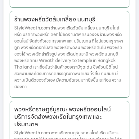
ร้านพวงหรีดวัดส้มเกลี้ยง นนทบุรี
StyleWreath.com ร้านพวงหรีดวัดส้มเกลี้ยง นนทบุรี สไตล์
หรีด บริการพวงหรีด ดอกไม้จัดงานศพ ครบวงจร ร้านพวงหรีด
ออนไลน์ จัดส่งทั่วเขตกรุงเทพ และ ปริมณฑล ดีไซน์สวยหรู ราคา
ถูก พวงหรีดดอกไม้สด พวงหรีดพัดลม พวงหรีดต้นไม้ พวงหรีด
ของใช้ พวงหรีดสำเร็จรูป พวงหรีดปทุมธานี พวงหรีดนนทบุรี
พวงหรีดกทม Wreath delivery to temple in Bangkok
Thailand เราเชื่อมั่นว่าสินค้าของเรามีจุดเด่น ซึ่งล้วนมีดีไซน์
สวยงามและได้รับการคัดสรรคุณภาพมาแล้วทั้งสิ้น ทันสมัย มี
ความเป็นตัวของตัวเอง มีความชัดเจนมากยิ่งขึ้น สะท้อนความ
ต้องกา
พวงหรีดราษฎร์บูรณะ พวงหรีดออนไลน์
บริการจัดส่งพวงหรีดในกรุงเทพ และ
ปริมณฑล
StyleWreath.com พวงหรีดราษฎร์บูรณะ สไตล์หรีด บริการ