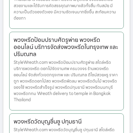
สวยงามและได้รับการคัดสรรคุณภาพมาแล้วทั้งสิ้น ทันสมัย มี
ความเป็นตัวของตัวเอง มีความชัดเจนมากยิ่งขึ้น สะท้อนความ
ต้องกา
พวงหรีดป้อมปราบศัตรูพ่าย พวงหรีด
ออนไลน์ บริการจัดส่งพวงหรีดในกรุงเทพ และ
ปริมณฑล
StyleWreath.com พวงหรีดป้อมปราบศัตรูพ่าย สไตล์หรีด
บริการพวงหรีด ดอกไม้จัดงานศพ ครบวงจร ร้านพวงหรีด
ออนไลน์ จัดส่งทั่วเขตกรุงเทพ และ ปริมณฑล ดีไซน์สวยหรู ราคา
ถูก พวงหรีดดอกไม้สด พวงหรีดพัดลม พวงหรีดต้นไม้ พวงหรีด
ของใช้ พวงหรีดสำเร็จรูป พวงหรีดปทุมธานี พวงหรีดนนทบุรี
พวงหรีดกทม Wreath delivery to temple in Bangkok
Thailand
พวงหรีดวัดบุญชื่นชู ปทุมธานี
StyleWreath.com พวงหรีดวัดบุญชื่นชู ปทุมธานี สไตล์หรีด