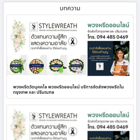
บทความ
พวงหรีดวัดบุคคโล พวงหรีดออนไลน์ บริการจัดส่งพวงหรีดใน
กรุงเทพ และ ปริมณฑล