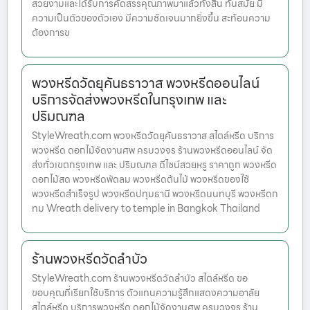
สวยงามและได้รับการคัดสรรคุณภาพมาแล้วทั้งสิ้น ทันสมัย มี
ความเป็นตัวของตัวเอง มีความชัดเจนมากยิ่งขึ้น สะท้อนความ
ต้องการข
พวงหรีดวัดยุคันธราวาส พวงหรีดออนไลน์
บริการจัดส่งพวงหรีดในกรุงเทพ และ
ปริมณฑล
StyleWreath.com พวงหรีดวัดยุคันธราวาส สไตล์หรีด บริการ
พวงหรีด ดอกไม้จัดงานศพ ครบวงจร ร้านพวงหรีดออนไลน์ จัด
ส่งทั่วเขตกรุงเทพ และ ปริมณฑล ดีไซน์สวยหรู ราคาถูก พวงหรีด
ดอกไม้สด พวงหรีดพัดลม พวงหรีดต้นไม้ พวงหรีดของใช้
พวงหรีดสำเร็จรูป พวงหรีดปทุมธานี พวงหรีดนนทบุรี พวงหรีดก
ทม Wreath delivery to temple in Bangkok Thailand
ร้านพวงหรีดวัดลำบัว
StyleWreath.com ร้านพวงหรีดวัดลำบัว สไตล์หรีด ขอ
ขอบคุณที่เรียกใช้บริการ ตัวแทนความรู้สึกแสดงความอาลัย
สไตล์หรีด บริการพวงหรีด ดอกไม้จัดงานศพ ครบวงจร ร้าน