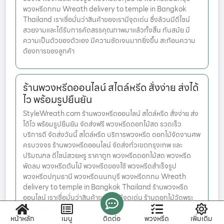
พวงหรีดกทม Wreath delivery to temple in Bangkok
Thailand เราเชื่อมั่นว่าสินค้าของเรามีจุดเด่น ซึ่งล้วนมีดีไซน์
สวยงามและได้รับการคัดสรรคุณภาพมาแล้วทั้งสิ้น ทันสมัย มี
ความเป็นตัวของตัวเอง มีความชัดเจนมากยิ่งขึ้น สะท้อนความ
ต้องการของลูกค้า
ร้านพวงหรีดออนไลน์ สไตล์หรีด สั่งง่าย ส่งได้
ไว พร้อมรูปยืนยัน
StyleWreath.com ร้านพวงหรีดออนไลน์ สไตล์หรีด สั่งง่าย ส่ง
ได้ไว พร้อมรูปยืนยัน จัดส่งฟรี พวงหรีดดอกไม้สด รวดเร็ว
บริการดี จัดส่งวันนี้ สไตล์หรีด บริการพวงหรีด ดอกไม้จัดงานศพ
ครบวงจร ร้านพวงหรีดออนไลน์ จัดส่งทั่วเขตกรุงเทพ และ
ปริมณฑล ดีไซน์สวยหรู ราคาถูก พวงหรีดดอกไม้สด พวงหรีด
พัดลม พวงหรีดต้นไม้ พวงหรีดของใช้ พวงหรีดสำเร็จรูป
พวงหรีดปทุมธานี พวงหรีดนนทบุรี พวงหรีดกทม Wreath
delivery to temple in Bangkok Thailand ร้านพวงหรีด
ออนไลน์ เราเชื่อมั่นว่าสินค้าของเรามีจุดเด่น ร้านดอกไม้วัดพระ
ศรีบางเขน ซึ
หน้าหลัก
เมนู
ติดต่อ
พวงหรีด
เพิ่มเติม