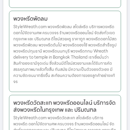
พวงหรีดพัดลม
StyleWreath.com พวงหรีดพัดลม สไตล์หรีด บริการพวงหรีด
ดอกไม้จัดงานศพ ครบวงจร ร้านพวงหรีดออนไลน์ จัดส่งทั่วเขต
กรุงเทพ และ ปริมณฑล ดีไซน์สวยหรู ราคาถูก พวงหรีดดอกไม้สด
พวงหรีดพัดลม พวงหรีดต้นไม้ พวงหรีดของใช้ พวงหรีดสำเร็จรูป
พวงหรีดปทุมธานี พวงหรีดนนทบุรี พวงหรีดกทม Wreath
delivery to temple in Bangkok Thailand เราเชื่อมั่นว่า
สินค้าของเรามีจุดเด่น ซึ่งล้วนมีดีไซน์สวยงามและได้รับการคัด
สรรคุณภาพมาแล้วทั้งสิ้น ทันสมัย มีความเป็นตัวของตัวเอง มี
ความชัดเจนมากยิ่งขึ้น สะท้อนความต้องการของลูกค้าอย่างแท้
จร
พวงหรีดวัดสะแก พวงหรีดออนไลน์ บริการจัด
ส่งพวงหรีดในกรุงเทพ และ ปริมณฑล
StyleWreath.com พวงหรีดวัดสะแก สไตล์หรีด บริการ
พวงหรีด ดอกไม้จัดงานศพ ครบวงจร ร้านพวงหรีดออนไลน์ จัด