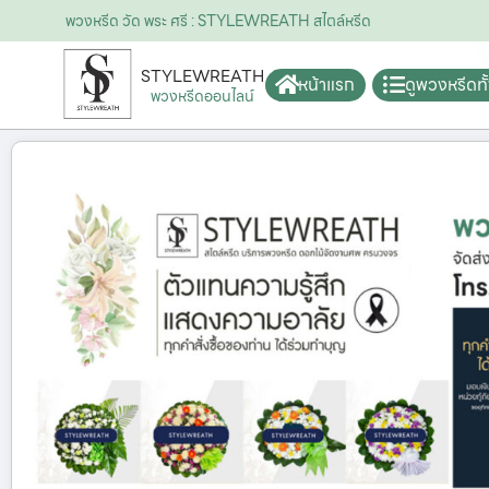
พวงหรีด วัด พระ ศรี : STYLEWREATH สไตล์หรีด
STYLEWREATH
หน้าแรก
ดูพวงหรีดท
พวงหรีดออนไลน์