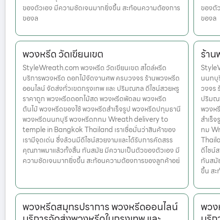
ของตัวเอง มีความชัดเจนมากยิ่งขึ้น สะท้อนความต้องการ
ของตัว
ของล
ของล
พวงหรีด วัดเขียนเขต
ร้าน
StyleWreath.com พวงหรีด วัดเขียนเขต สไตล์หรีด
Style
บริการพวงหรีด ดอกไม้จัดงานศพ ครบวงจร ร้านพวงหรีด
นนทบุร
ออนไลน์ จัดส่งทั่วเขตกรุงเทพ และ ปริมณฑล ดีไซน์สวยหรู
วงจร ร
ราคาถูก พวงหรีดดอกไม้สด พวงหรีดพัดลม พวงหรีด
ปริมณฑ
ต้นไม้ พวงหรีดของใช้ พวงหรีดสำเร็จรูป พวงหรีดปทุมธานี
พวงหรี
พวงหรีดนนทบุรี พวงหรีดกทม Wreath delivery to
สำเร็จ
temple in Bangkok Thailand เราเชื่อมั่นว่าสินค้าของ
ทม Wr
เรามีจุดเด่น ซึ่งล้วนมีดีไซน์สวยงามและได้รับการคัดสรร
Thailan
คุณภาพมาแล้วทั้งสิ้น ทันสมัย มีความเป็นตัวของตัวเอง มี
ดีไซน์
ความชัดเจนมากยิ่งขึ้น สะท้อนความต้องการของลูกค้าอย่
ทันสมั
ขึ้น ส
พวงหรีดสมุทรปราการ พวงหรีดออนไลน์
พวงห
บริการจัดส่งพวงหรีดในกรุงเทพ และ
บริก