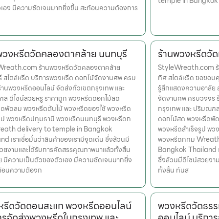
temple in Bangkok
เอง มีความชัดเจนมากยิ่งขึ้น สะท้อนความต้องการ
พวงหรีดวัดคลองตาคล้าย นนทบุรี
ร้านพวงหรีดวั
Wreath.com ร้านพวงหรีดวัดคลองตาคล้าย
StyleWreath.com ร้
ี สไตล์หรีด บริการพวงหรีด ดอกไม้จัดงานศพ ครบ
ทิศ สไตล์หรีด ขอขอบค
้านพวงหรีดออนไลน์ จัดส่งทั่วเขตกรุงเทพ และ
รู้สึกแสดงความอาลัย 
ล ดีไซน์สวยหรู ราคาถูก พวงหรีดดอกไม้สด
จัดงานศพ ครบวงจร ร้
ดพัดลม พวงหรีดต้นไม้ พวงหรีดของใช้ พวงหรีด
กรุงเทพ และ ปริมณฑล
รูป พวงหรีดปทุมธานี พวงหรีดนนทบุรี พวงหรีดก
ดอกไม้สด พวงหรีดพัด
eath delivery to temple in Bangkok
พวงหรีดสำเร็จรูป พว
d เราเชื่อมั่นว่าสินค้าของเรามีจุดเด่น ซึ่งล้วนมี
พวงหรีดกทม Wreath 
สวยงามและได้รับการคัดสรรคุณภาพมาแล้วทั้งสิ้น
Bangkok Thailand เราเ
ย มีความเป็นตัวของตัวเอง มีความชัดเจนมากยิ่ง
ซึ่งล้วนมีดีไซน์สวยง
ะท้อนความต้องก
ทั้งสิ้น ทันส
รีดวัดดอนสะแก พวงหรีดออนไลน์
พวงหรีดวัดธร
ารจัดส่งพวงหรีดในกรุงเทพ และ
ออนไลน์ บริการ