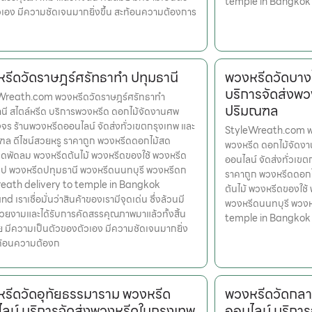
temple in Bangkok
เอง มีความชัดเจนมากยิ่งขึ้น สะท้อนความต้องการ
รีดวัดราษฎร์ศรัทธาทำ ปทุมธานี
พวงหรีดวัดบาง
บริการจัดส่งพว
Wreath.com พวงหรีดวัดราษฎร์ศรัทธาทำ
ปริมณฑล
นี สไตล์หรีด บริการพวงหรีด ดอกไม้จัดงานศพ
ร ร้านพวงหรีดออนไลน์ จัดส่งทั่วเขตกรุงเทพ และ
StyleWreath.com พว
ล ดีไซน์สวยหรู ราคาถูก พวงหรีดดอกไม้สด
พวงหรีด ดอกไม้จัดง
ดพัดลม พวงหรีดต้นไม้ พวงหรีดของใช้ พวงหรีด
ออนไลน์ จัดส่งทั่วเข
รูป พวงหรีดปทุมธานี พวงหรีดนนทบุรี พวงหรีดก
ราคาถูก พวงหรีดดอก
eath delivery to temple in Bangkok
ต้นไม้ พวงหรีดของใช้
d เราเชื่อมั่นว่าสินค้าของเรามีจุดเด่น ซึ่งล้วนมี
พวงหรีดนนทบุรี พวง
สวยงามและได้รับการคัดสรรคุณภาพมาแล้วทั้งสิ้น
temple in Bangkok
ย มีความเป็นตัวของตัวเอง มีความชัดเจนมากยิ่ง
ะท้อนความต้องก
รีดวัดอุทัยธรรมาราม พวงหรีด
พวงหรีดวัดกล
ลน์ บริการจัดส่งพวงหรีดในกรุงเทพ
ออนไลน์ บริการ