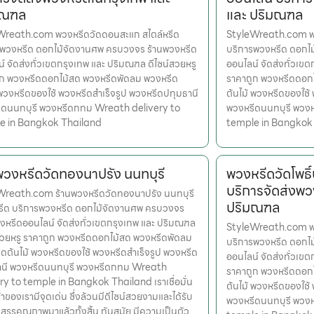
มณฑล
และ ปริมณฑล
Wreath.com พวงหรีดวัดดอนสะแก สไตล์หรีด
StyleWreath.com พว
รพวงหรีด ดอกไม้จัดงานศพ ครบวงจร ร้านพวงหรีด
บริการพวงหรีด ดอกไ
์ จัดส่งทั่วเขตกรุงเทพ และ ปริมณฑล ดีไซน์สวยหรู
ออนไลน์ จัดส่งทั่วเข
ูก พวงหรีดดอกไม้สด พวงหรีดพัดลม พวงหรีด
ราคาถูก พวงหรีดดอก
 พวงหรีดของใช้ พวงหรีดสำเร็จรูป พวงหรีดปทุมธานี
ต้นไม้ พวงหรีดของใช้
ีดนนทบุรี พวงหรีดกทม Wreath delivery to
พวงหรีดนนทบุรี พวง
e in Bangkok Thailand
temple in Bangkok
พวงหรีดวัดทองนาปรัง นนทบุรี
พวงหรีดวัดโพธิ
บริการจัดส่งพว
Wreath.com ร้านพวงหรีดวัดทองนาปรัง นนทบุรี
ปริมณฑล
หรีด บริการพวงหรีด ดอกไม้จัดงานศพ ครบวงจร
งหรีดออนไลน์ จัดส่งทั่วเขตกรุงเทพ และ ปริมณฑล
StyleWreath.com พวง
สวยหรู ราคาถูก พวงหรีดดอกไม้สด พวงหรีดพัดลม
บริการพวงหรีด ดอกไ
ดต้นไม้ พวงหรีดของใช้ พวงหรีดสำเร็จรูป พวงหรีด
ออนไลน์ จัดส่งทั่วเข
านี พวงหรีดนนทบุรี พวงหรีดกทม Wreath
ราคาถูก พวงหรีดดอก
ry to temple in Bangkok Thailand เราเชื่อมั่น
ต้นไม้ พวงหรีดของใช้
้าของเรามีจุดเด่น ซึ่งล้วนมีดีไซน์สวยงามและได้รับ
พวงหรีดนนทบุรี พวง
สรรคุณภาพมาแล้วทั้งสิ้น ทันสมัย มีความเป็นตัว