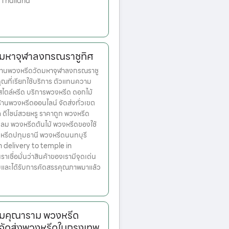
 Thailand
ดมหาจุฬาลงกรณราชูทิศ
านพวงหรีดวัดมหาจุฬาลงกรณราชู
ุณที่เรียกใช้บริการ ตัวแทนความ
สไตล์หรีด บริการพวงหรีด ดอกไม้
านพวงหรีดออนไลน์ จัดส่งทั่วเขต
 ดีไซน์สวยหรู ราคาถูก พวงหรีด
ลม พวงหรีดต้นไม้ พวงหรีดของใช้
งหรีดปทุมธานี พวงหรีดนนทบุรี
delivery to temple in
ชื่อมั่นว่าสินค้าของเรามีจุดเด่น
ามและได้รับการคัดสรรคุณภาพมาแล้ว
รมคุณาราม พวงหรีด
จัดส่งพวงหรีดในกรุงเทพ