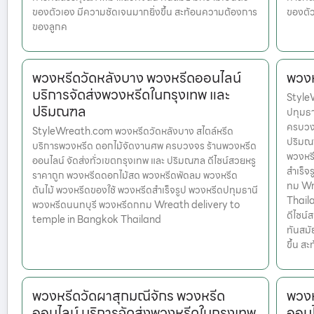
ของตัวเอง มีความชัดเจนมากยิ่งขึ้น สะท้อนความต้องการ
ของตัว
ของลูกค
พวงหรีดวัดหลังบาง พวงหรีดออนไลน์
พวงห
บริการจัดส่งพวงหรีดในกรุงเทพ และ
Style
ปริมณฑล
ปทุมธา
ครบวงจ
StyleWreath.com พวงหรีดวัดหลังบาง สไตล์หรีด
ปริมณฑ
บริการพวงหรีด ดอกไม้จัดงานศพ ครบวงจร ร้านพวงหรีด
พวงหรี
ออนไลน์ จัดส่งทั่วเขตกรุงเทพ และ ปริมณฑล ดีไซน์สวยหรู
สำเร็จ
ราคาถูก พวงหรีดดอกไม้สด พวงหรีดพัดลม พวงหรีด
ทม Wr
ต้นไม้ พวงหรีดของใช้ พวงหรีดสำเร็จรูป พวงหรีดปทุมธานี
Thailan
พวงหรีดนนทบุรี พวงหรีดกทม Wreath delivery to
ดีไซน์
temple in Bangkok Thailand
ทันสมั
ขึ้น ส
พวงหรีดวัดผาสุกมณีจักร พวงหรีด
พวงห
ออนไลน์ บริการจัดส่งพวงหรีดในกรุงเทพ
ออนไ