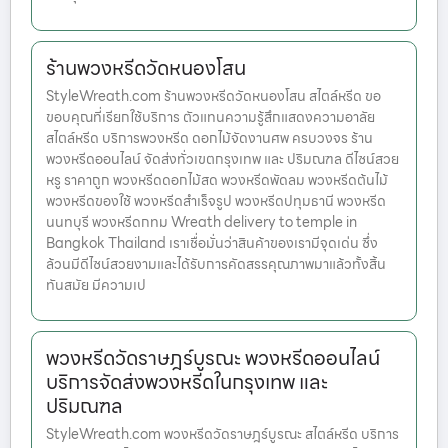
ร้านพวงหรีดวัดหนองโสน
StyleWreath.com ร้านพวงหรีดวัดหนองโสน สไตล์หรีด ขอ
ขอบคุณที่เรียกใช้บริการ ตัวแทนความรู้สึกแสดงความอาลัย
สไตล์หรีด บริการพวงหรีด ดอกไม้จัดงานศพ ครบวงจร ร้าน
พวงหรีดออนไลน์ จัดส่งทั่วเขตกรุงเทพ และ ปริมณฑล ดีไซน์สวย
หรู ราคาถูก พวงหรีดดอกไม้สด พวงหรีดพัดลม พวงหรีดต้นไม้
พวงหรีดของใช้ พวงหรีดสำเร็จรูป พวงหรีดปทุมธานี พวงหรีด
นนทบุรี พวงหรีดกทม Wreath delivery to temple in
Bangkok Thailand เราเชื่อมั่นว่าสินค้าของเรามีจุดเด่น ซึ่ง
ล้วนมีดีไซน์สวยงามและได้รับการคัดสรรคุณภาพมาแล้วทั้งสิ้น
ทันสมัย มีความเป
พวงหรีดวัดราษฎร์บูรณะ พวงหรีดออนไลน์
บริการจัดส่งพวงหรีดในกรุงเทพ และ
ปริมณฑล
StyleWreath.com พวงหรีดวัดราษฎร์บูรณะ สไตล์หรีด บริการ