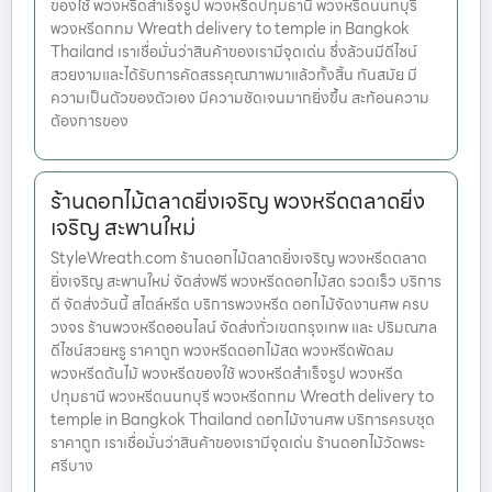
ของใช้ พวงหรีดสำเร็จรูป พวงหรีดปทุมธานี พวงหรีดนนทบุรี
พวงหรีดกทม Wreath delivery to temple in Bangkok
Thailand เราเชื่อมั่นว่าสินค้าของเรามีจุดเด่น ซึ่งล้วนมีดีไซน์
สวยงามและได้รับการคัดสรรคุณภาพมาแล้วทั้งสิ้น ทันสมัย มี
ความเป็นตัวของตัวเอง มีความชัดเจนมากยิ่งขึ้น สะท้อนความ
ต้องการของ
ร้านดอกไม้ตลาดยิ่งเจริญ พวงหรีดตลาดยิ่ง
เจริญ สะพานใหม่
StyleWreath.com ร้านดอกไม้ตลาดยิ่งเจริญ พวงหรีดตลาด
ยิ่งเจริญ สะพานใหม่ จัดส่งฟรี พวงหรีดดอกไม้สด รวดเร็ว บริการ
ดี จัดส่งวันนี้ สไตล์หรีด บริการพวงหรีด ดอกไม้จัดงานศพ ครบ
วงจร ร้านพวงหรีดออนไลน์ จัดส่งทั่วเขตกรุงเทพ และ ปริมณฑล
ดีไซน์สวยหรู ราคาถูก พวงหรีดดอกไม้สด พวงหรีดพัดลม
พวงหรีดต้นไม้ พวงหรีดของใช้ พวงหรีดสำเร็จรูป พวงหรีด
ปทุมธานี พวงหรีดนนทบุรี พวงหรีดกทม Wreath delivery to
temple in Bangkok Thailand ดอกไม้งานศพ บริการครบชุด
ราคาถูก เราเชื่อมั่นว่าสินค้าของเรามีจุดเด่น ร้านดอกไม้วัดพระ
ศรีบาง