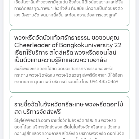
เชื่อมั่นว่าสินค้าของเรามีจุดเด่น ซึ่งล้วนมีดีไซน์สวยงามและได้รับ
การคัดสรรคุณภาพมาแล้วทั้งสิ้น ทันสมัย มีความเป็นตัวของตัว
เอง มีความชัดเจนมากยิ่งขึ้น สะท้อนความต้องการของลูกค้
พวงหรีดวัดบัวแก้วศรัทธาธรรม ขอขอบคุณ
Cheerleader of Bangkokuniversity 22
เรียกใช้บริการ สไตล์หรีด พวงหรีดออนไลน์
เป็นตัวแทนความรู้สึกแสดงความอาลัย
สั่งซื้อพวงหรีดดอกไม้สด วัดบัวแก้วศรัทธาธรรม พวงหรีด
กระดาน พวงหรีดพัดลม พวงหรีดสวยๆ ส่งฟรีถึงศาลา มีให้เลือก
หลากหลาย คุณภาพดี บริการดี รวดเร็ว โทร. 094 485 0469
รายชื่อวัดในจังหวัดศรีสะเกษ พวงหรีดดอกไม้
สด บริการจัดส่งฟรี
StyleWreath.com รายชื่อวัดในจังหวัดศรีสะเกษ พวงหรีด
ดอกไม้สด บริการจัดส่งพวงหรีดในในจังหวัดศรีสะเกษ ตัวแทน
ความรู้สึกแสดงความอาลัย สไตล์หรีด บริการพวงหรีด ดอกไม้จัด