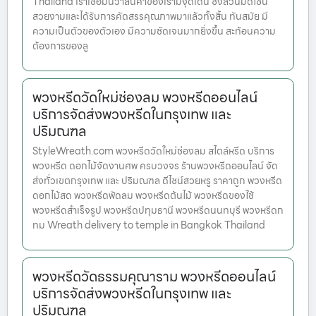
Thailand เราเชื่อมั่นว่าสินค้าของเรามีจุดเด่น ซึ่งล้วนมีดีไซน์
สวยงามและได้รับการคัดสรรคุณภาพมาแล้วทั้งสิ้น ทันสมัย มี
ความเป็นตัวของตัวเอง มีความชัดเจนมากยิ่งขึ้น สะท้อนความ
ต้องการของลู
พวงหรีดวัดใหม่ช่องลม พวงหรีดออนไลน์
บริการจัดส่งพวงหรีดในกรุงเทพ และ
ปริมณฑล
StyleWreath.com พวงหรีดวัดใหม่ช่องลม สไตล์หรีด บริการ
พวงหรีด ดอกไม้จัดงานศพ ครบวงจร ร้านพวงหรีดออนไลน์ จัด
ส่งทั่วเขตกรุงเทพ และ ปริมณฑล ดีไซน์สวยหรู ราคาถูก พวงหรีด
ดอกไม้สด พวงหรีดพัดลม พวงหรีดต้นไม้ พวงหรีดของใช้
พวงหรีดสำเร็จรูป พวงหรีดปทุมธานี พวงหรีดนนทบุรี พวงหรีดก
ทม Wreath delivery to temple in Bangkok Thailand
พวงหรีดวัดธรรมคุณาราม พวงหรีดออนไลน์
บริการจัดส่งพวงหรีดในกรุงเทพ และ
ปริมณฑล