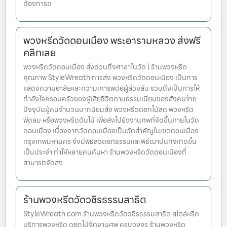
ต้องการข
พวงหรีดวัดดอนเมือง พระอารามหลวง ส่งฟรี
คลิกเลย
พวงหรีดวัดดอนเมือง ส่งด่วนถึงศาลาในวัด | ร้านพวงหรีด
คุณภาพ StyleWreath การส่ง พวงหรีดวัดดอนเมือง เป็นการ
แสดงความอาลัยและความเคารพต่อผู้ล่วงลับ รวมถึงเป็นการให้
กำลังใจครอบครัวของผู้เสียชีวิตตามธรรมเนียมของสังคมไทย
ปัจจุบันผู้คนจำนวนมากนิยมสั่ง พวงหรีดดอกไม้สด พวงหรีด
พัดลม หรือพวงหรีดต้นไม้ เพื่อส่งไปยังงานศพที่จัดขึ้นภายในวัด
ดอนเมือง เนื่องจากวัดดอนเมืองเป็นวัดสำคัญในเขตดอนเมือง
กรุงเทพมหานคร จึงมีพิธีสวดอภิธรรมและพิธีฌาปนกิจเกิดขึ้น
เป็นประจำ ทำให้หลายคนค้นหา ร้านพวงหรีดวัดดอนเมืองที่
สามารถจัดส่ง
ร้านพวงหรีดวัดวชิรธรรมสาธิต
StyleWreath.com ร้านพวงหรีดวัดวชิรธรรมสาธิต สไตล์หรีด
บริการพวงหรีด ดอกไม้จัดงานศพ ครบวงจร ร้านพวงหรีด