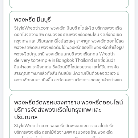
พวงหรีด มีนบุรี
StyleWreath.com พวงหรีด มีนบุรี สไตล์หรีด บริการพวงหรีด
ดอกไม้จัดงานศพ ครบวงจร ร้านพวงหรีดออนไลน์ จัดส่งทั่วเขต
กรุงเทพ และ ปริมณฑล ดีไซน์สวยหรู ราคาถูก พวงหรีดดอกไม้สด
พวงหรีดพัดลม พวงหรีดต้นไม้ พวงหรีดของใช้ พวงหรีดสำเร็จรูป
พวงหรีดปทุมธานี พวงหรีดนนทบุรี พวงหรีดกทม Wreath
delivery to temple in Bangkok Thailand เราเชื่อมั่นว่า
สินค้าของเรามีจุดเด่น ซึ่งล้วนมีดีไซน์สวยงามและได้รับการคัด
สรรคุณภาพมาแล้วทั้งสิ้น ทันสมัย มีความเป็นตัวของตัวเอง มี
ความชัดเจนมากยิ่งขึ้น สะท้อนความต้องการของลูกค้าอย่างแท
พวงหรีดวัดพรหมวงศาราม พวงหรีดออนไลน์
บริการจัดส่งพวงหรีดในกรุงเทพ และ
ปริมณฑล
StyleWreath.com พวงหรีดวัดพรหมวงศาราม สไตล์หรีด
บริการพวงหรีด ดอกไม้จัดงานศพ ครบวงจร ร้านพวงหรีด