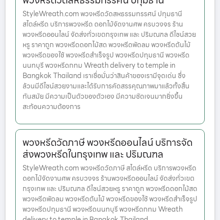
พวงหรีดวัดสหธรรมทรรศน์ ปทุมธานี
StyleWreath.com พวงหรีดวัดสหธรรมทรรศน์ ปทุมธานี
สไตล์หรีด บริการพวงหรีด ดอกไม้จัดงานศพ ครบวงจร ร้าน
พวงหรีดออนไลน์ จัดส่งทั่วเขตกรุงเทพ และ ปริมณฑล ดีไซน์สวย
หรู ราคาถูก พวงหรีดดอกไม้สด พวงหรีดพัดลม พวงหรีดต้นไม้
พวงหรีดของใช้ พวงหรีดสำเร็จรูป พวงหรีดปทุมธานี พวงหรีด
นนทบุรี พวงหรีดกทม Wreath delivery to temple in
Bangkok Thailand เราเชื่อมั่นว่าสินค้าของเรามีจุดเด่น ซึ่ง
ล้วนมีดีไซน์สวยงามและได้รับการคัดสรรคุณภาพมาแล้วทั้งสิ้น
ทันสมัย มีความเป็นตัวของตัวเอง มีความชัดเจนมากยิ่งขึ้น
สะท้อนความต้องการ
พวงหรีดวัดภาษี พวงหรีดออนไลน์ บริการจัด
ส่งพวงหรีดในกรุงเทพ และ ปริมณฑล
StyleWreath.com พวงหรีดวัดภาษี สไตล์หรีด บริการพวงหรีด
ดอกไม้จัดงานศพ ครบวงจร ร้านพวงหรีดออนไลน์ จัดส่งทั่วเขต
กรุงเทพ และ ปริมณฑล ดีไซน์สวยหรู ราคาถูก พวงหรีดดอกไม้สด
พวงหรีดพัดลม พวงหรีดต้นไม้ พวงหรีดของใช้ พวงหรีดสำเร็จรูป
พวงหรีดปทุมธานี พวงหรีดนนทบุรี พวงหรีดกทม Wreath
delivery to temple in Bangkok Thailand