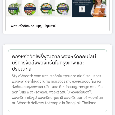
พวงหรีดวัดหว่านบุญ ปทุมธานี
พวงหรีดวัดโพธิ์พุฒตาล พวงหรีดออนไลน์
บริการจัดส่งพวงหรีดในกรุงเทพ และ
ปริมณฑล
StyleWreath.com พวงหรีดวัดโพธิ์พุฒตาล สไตล์หรีด บริการ
พวงหรีด ดอกไม้จัดงานศพ ครบวงจร ร้านพวงหรีดออนไลน์ จัด
ส่งทั่วเขตกรุงเทพ และ ปริมณฑล ดีไซน์สวยหรู ราคาถูก พวงหรีด
ดอกไม้สด พวงหรีดพัดลม พวงหรีดต้นไม้ พวงหรีดของใช้
พวงหรีดสำเร็จรูป พวงหรีดปทุมธานี พวงหรีดนนทบุรี พวงหรีดก
ทม Wreath delivery to temple in Bangkok Thailand