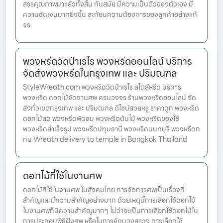
สรรคุณภาพมาแล้วทั้งสิ้น ทันสมัย มีความเป็นตัวของตัวเอง มี
ความชัดเจนมากยิ่งขึ้น สะท้อนความต้องการของลูกค้าอย่างแท้
จร
พวงหรีดวัดป่าเรไร พวงหรีดออนไลน์ บริการ
จัดส่งพวงหรีดในกรุงเทพ และ ปริมณฑล
StyleWreath.com พวงหรีดวัดป่าเรไร สไตล์หรีด บริการ
พวงหรีด ดอกไม้จัดงานศพ ครบวงจร ร้านพวงหรีดออนไลน์ จัด
ส่งทั่วเขตกรุงเทพ และ ปริมณฑล ดีไซน์สวยหรู ราคาถูก พวงหรีด
ดอกไม้สด พวงหรีดพัดลม พวงหรีดต้นไม้ พวงหรีดของใช้
พวงหรีดสำเร็จรูป พวงหรีดปทุมธานี พวงหรีดนนทบุรี พวงหรีดก
ทม Wreath delivery to temple in Bangkok Thailand
ดอกไม้ที่ใช้ในงานศพ
ดอกไม้ที่ใช้ในงานศพ ในสังคมไทย การจัดการศพเป็นเรื่องที่
สำคัญและมีความสำคัญอย่างมาก ด้วยเหตุนี้การเลือกใช้ดอกไม้
ในงานศพก็มีความสำคัญมากๆ ไม่ว่าจะเป็นการเลือกใช้ดอกไม้ใน
การประกอบพิธีฝังศพ หรือในการจัดบวงสรวง การเลือกใช้