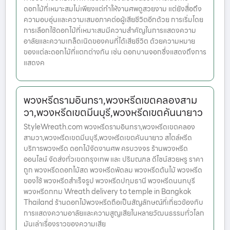
ดอกไม้ที่เหมาะสมไม่เพียงแต่ทำให้งานศพดูสวยงาม แต่ยังสื่อถึง
ความอบอุ่นและความเสมอภาคต่อผู้เสียชีวิตอีกด้วย การเริ่มโดย
การเลือกใช้ดอกไม้ที่เหมาะสมมีความสำคัญในการแสดงความ
อาลัยและความเกล็ดเนิดของคนที่ได้เสียชีวิต ด้วยความหมาย
ของแต่ละดอกไม้ที่แตกต่างกัน เช่น ดอกบานจอกซึ่งแสดงถึงการ
แสดงค
พวงหรีดรามอินทรา,พวงหรีดเขตคลองสาม
วา,พวงหรีดเขตมีนบุรี,พวงหรีดเขตคันนายาว
StyleWreath.com พวงหรีดรามอินทรา,พวงหรีดเขตคลอง
สามวา,พวงหรีดเขตมีนบุรี,พวงหรีดเขตคันนายาว สไตล์หรีด
บริการพวงหรีด ดอกไม้จัดงานศพ ครบวงจร ร้านพวงหรีด
ออนไลน์ จัดส่งทั่วเขตกรุงเทพ และ ปริมณฑล ดีไซน์สวยหรู ราคา
ถูก พวงหรีดดอกไม้สด พวงหรีดพัดลม พวงหรีดต้นไม้ พวงหรีด
ของใช้ พวงหรีดสำเร็จรูป พวงหรีดปทุมธานี พวงหรีดนนทบุรี
พวงหรีดกทม Wreath delivery to temple in Bangkok
Thailand ร้านดอกไม้พวงหรีดถือเป็นสัญลักษณ์ที่เกี่ยวข้องกับ
การแสดงความอาลัยและความสูญเสียในหลายวัฒนธรรมทั่วโลก
มันเล่าเรื่องราวของความเสีย