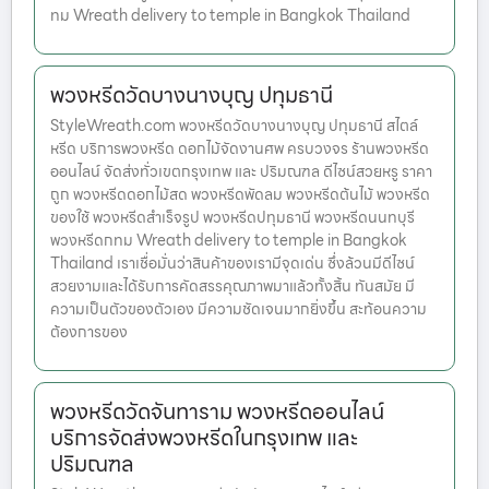
ทม Wreath delivery to temple in Bangkok Thailand
พวงหรีดวัดบางนางบุญ ปทุมธานี
StyleWreath.com พวงหรีดวัดบางนางบุญ ปทุมธานี สไตล์
หรีด บริการพวงหรีด ดอกไม้จัดงานศพ ครบวงจร ร้านพวงหรีด
ออนไลน์ จัดส่งทั่วเขตกรุงเทพ และ ปริมณฑล ดีไซน์สวยหรู ราคา
ถูก พวงหรีดดอกไม้สด พวงหรีดพัดลม พวงหรีดต้นไม้ พวงหรีด
ของใช้ พวงหรีดสำเร็จรูป พวงหรีดปทุมธานี พวงหรีดนนทบุรี
พวงหรีดกทม Wreath delivery to temple in Bangkok
Thailand เราเชื่อมั่นว่าสินค้าของเรามีจุดเด่น ซึ่งล้วนมีดีไซน์
สวยงามและได้รับการคัดสรรคุณภาพมาแล้วทั้งสิ้น ทันสมัย มี
ความเป็นตัวของตัวเอง มีความชัดเจนมากยิ่งขึ้น สะท้อนความ
ต้องการของ
พวงหรีดวัดจันทาราม พวงหรีดออนไลน์
บริการจัดส่งพวงหรีดในกรุงเทพ และ
ปริมณฑล