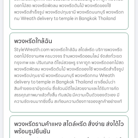
ดอกไม้สด พวงหรีดพัดลม พวงหรีดต้นไม้ พวงหรีดของใช้
พวงหรีดสำเร็จรูป พวงหรีดปทุมธานี พวงหรีดนนทบุรี พวงหรีดก
ทม Wreath delivery to temple in Bangkok Thailand
พวงหรีดใกล้ฉัน
StyleWreath.com พวงหรีดใกล้ฉัน สไตล์หรีด บริการพวงหรีด
ดอกไม้จัดงานศพ ครบวงจร ร้านพวงหรีดออนไลน์ จัดส่งทั่วเขต
กรุงเทพ และ ปริมณฑล ดีไซน์สวยหรู ราคาถูก พวงหรีดดอกไม้สด
พวงหรีดพัดลม พวงหรีดต้นไม้ พวงหรีดของใช้ พวงหรีดสำเร็จรูป
พวงหรีดปทุมธานี พวงหรีดนนทบุรี พวงหรีดกทม Wreath
delivery to temple in Bangkok Thailand เราเชื่อมั่นว่า
สินค้าของเรามีจุดเด่น ซึ่งล้วนมีดีไซน์สวยงามและได้รับการคัด
สรรคุณภาพมาแล้วทั้งสิ้น ทันสมัย มีความเป็นตัวของตัวเอง มี
ความชัดเจนมากยิ่งขึ้น สะท้อนความต้องการของลูกค้าอย่างแท้
พวงหรีดรามคำแหง สไตล์หรีด สั่งง่าย ส่งได้ไว
พร้อมรูปยืนยัน