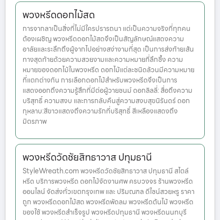
พวงหรีดดอกไม้สด
การจากลาเป็นสิ่งที่ไม่มีใครปรารถนา แต่เป็นความจริงที่ทุกคน
ต้องเผชิญ พวงหรีดดอกไม้สดจึงเป็นสัญลักษณ์แสดงความ
อาลัยและระลึกถึงผู้จากไปอย่างสง่างามที่สุด เป็นการส่งท้ายเส้น
ทางสุดท้ายด้วยความสวยงามและความหมายที่ลึกซึ้ง ความ
หมายของดอกไม้ในพวงหรีด ดอกไม้แต่ละชนิดล้วนมีความหมาย
ที่แตกต่างกัน การเลือกดอกไม้สำหรับพวงหรีดจึงเป็นการ
แสดงออกถึงความรู้สึกที่มีต่อผู้วายชนม์ ดอกลิลลี่: สื่อถึงความ
บริสุทธิ์ ความสงบ และการกลับคืนสู่ความสงบสุขนิรันดร์ ดอก
กุหลาบ:สีขาวแสดงถึงความรักที่บริสุทธิ์ สีเหลืองแสดงถึง
มิตรภาพ
พวงหรีดวัดชัยสิทธาวาส ปทุมธานี
StyleWreath.com พวงหรีดวัดชัยสิทธาวาส ปทุมธานี สไตล์
หรีด บริการพวงหรีด ดอกไม้จัดงานศพ ครบวงจร ร้านพวงหรีด
ออนไลน์ จัดส่งทั่วเขตกรุงเทพ และ ปริมณฑล ดีไซน์สวยหรู ราคา
ถูก พวงหรีดดอกไม้สด พวงหรีดพัดลม พวงหรีดต้นไม้ พวงหรีด
ของใช้ พวงหรีดสำเร็จรูป พวงหรีดปทุมธานี พวงหรีดนนทบุรี