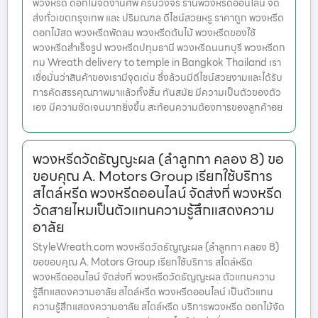
พวงหรีด ดอกไม้จัดงานศพ ครบวงจร ร้านพวงหรีดออนไลน์ จัด
ส่งทั่วเขตกรุงเทพ และ ปริมณฑล ดีไซน์สวยหรู ราคาถูก พวงหรีด
ดอกไม้สด พวงหรีดพัดลม พวงหรีดต้นไม้ พวงหรีดของใช้
พวงหรีดสำเร็จรูป พวงหรีดปทุมธานี พวงหรีดนนทบุรี พวงหรีดก
ทม Wreath delivery to temple in Bangkok Thailand เรา
เชื่อมั่นว่าสินค้าของเรามีจุดเด่น ซึ่งล้วนมีดีไซน์สวยงามและได้รับ
การคัดสรรคุณภาพมาแล้วทั้งสิ้น ทันสมัย มีความเป็นตัวของตัว
เอง มีความชัดเจนมากยิ่งขึ้น สะท้อนความต้องการของลูกค้าอย
พวงหรีดวัดธัญญะผล (ลําลูกกา คลอง 8) ขอ
ขอบคุณ A. Motors Group เรียกใช้บริการ
สไตล์หรีด พวงหรีดออนไลน์ จัดส่งที่ พวงหรีด
วัดสายไหมเป็นตัวแทนความรู้สึกแสดงความ
อาลัย
StyleWreath.com พวงหรีดวัดธัญญะผล (ลําลูกกา คลอง 8)
ขอขอบคุณ A. Motors Group เรียกใช้บริการ สไตล์หรีด
พวงหรีดออนไลน์ จัดส่งที่ พวงหรีดวัดธัญญะผล ตัวแทนความ
รู้สึกแสดงความอาลัย สไตล์หรีด พวงหรีดออนไลน์ เป็นตัวแทน
ความรู้สึกแสดงความอาลัย สไตล์หรีด บริการพวงหรีด ดอกไม้จัด