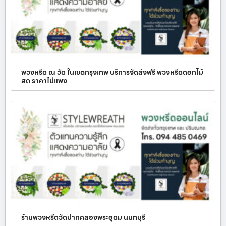
พวงหรีด ณ วัด ในเขตกรุงเทพ บริการจัดส่งฟรี พวงหรีดดอกไม้
สด ราคาไม่แพง
ร้านพวงหรีดวัดปากคลองพระอุดม นนทบุรี