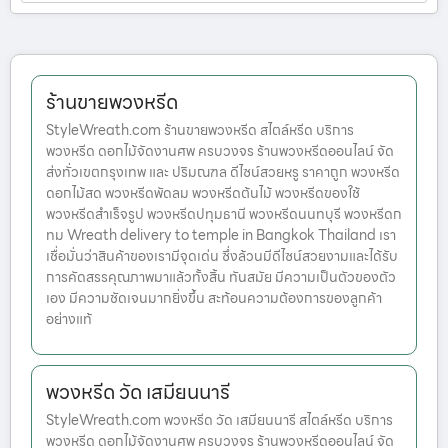
ร้านขายพวงหรีด
StyleWreath.com ร้านขายพวงหรีด สไตล์หรีด บริการ
พวงหรีด ดอกไม้จัดงานศพ ครบวงจร ร้านพวงหรีดออนไลน์ จัด
ส่งทั่วเขตกรุงเทพ และ ปริมณฑล ดีไซน์สวยหรู ราคาถูก พวงหรีด
ดอกไม้สด พวงหรีดพัดลม พวงหรีดต้นไม้ พวงหรีดของใช้
พวงหรีดสำเร็จรูป พวงหรีดปทุมธานี พวงหรีดนนทบุรี พวงหรีดก
ทม Wreath delivery to temple in Bangkok Thailand เรา
เชื่อมั่นว่าสินค้าของเรามีจุดเด่น ซึ่งล้วนมีดีไซน์สวยงามและได้รับ
การคัดสรรคุณภาพมาแล้วทั้งสิ้น ทันสมัย มีความเป็นตัวของตัว
เอง มีความชัดเจนมากยิ่งขึ้น สะท้อนความต้องการของลูกค้า
อย่างแท้
พวงหรีด วัด เสมียนนารี
StyleWreath.com พวงหรีด วัด เสมียนนารี สไตล์หรีด บริการ
พวงหรีด ดอกไม้จัดงานศพ ครบวงจร ร้านพวงหรีดออนไลน์ จัด