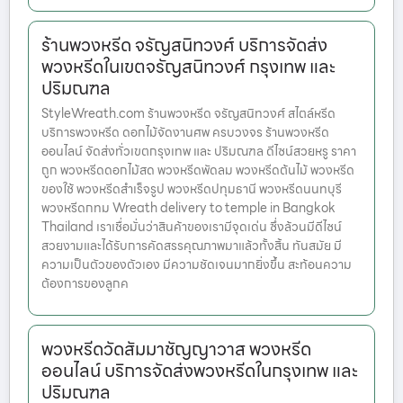
ร้านพวงหรีด จรัญสนิทวงศ์ บริการจัดส่ง
พวงหรีดในเขตจรัญสนิทวงศ์ กรุงเทพ และ
ปริมณฑล
StyleWreath.com ร้านพวงหรีด จรัญสนิทวงศ์ สไตล์หรีด
บริการพวงหรีด ดอกไม้จัดงานศพ ครบวงจร ร้านพวงหรีด
ออนไลน์ จัดส่งทั่วเขตกรุงเทพ และ ปริมณฑล ดีไซน์สวยหรู ราคา
ถูก พวงหรีดดอกไม้สด พวงหรีดพัดลม พวงหรีดต้นไม้ พวงหรีด
ของใช้ พวงหรีดสำเร็จรูป พวงหรีดปทุมธานี พวงหรีดนนทบุรี
พวงหรีดกทม Wreath delivery to temple in Bangkok
Thailand เราเชื่อมั่นว่าสินค้าของเรามีจุดเด่น ซึ่งล้วนมีดีไซน์
สวยงามและได้รับการคัดสรรคุณภาพมาแล้วทั้งสิ้น ทันสมัย มี
ความเป็นตัวของตัวเอง มีความชัดเจนมากยิ่งขึ้น สะท้อนความ
ต้องการของลูกค
พวงหรีดวัดสัมมาชัญญาวาส พวงหรีด
ออนไลน์ บริการจัดส่งพวงหรีดในกรุงเทพ และ
ปริมณฑล