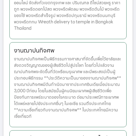
ออนไลน์ จัดส่งทั่วเขตกรุงเทพ และ ปริมณฑล ดีไซน์สวยหรู ราคา
ถูก พวงหรีดดอกไม้สด พวงหรีดพัดลม พวงหรีดต้นไม้ พวงหรีด
ของใช้ พวงหรีดสำเร็จรูป พวงหรีดปทุมธานี พวงหรีดนนทบุรี
พวงหรีดกทม Wreath delivery to temple in Bangkok
Thailand
งานฌาปนกิจศพ
งานฌาปนกิจศพเป็นพิธีกรรมทางศาสนาที่จัดขึ้นเพื่อไว้อาลัยและ
ส่งดวงวิญญาณของผู้เสียชีวิตไปสู่ปรโลก โดยทั่วไปแล้วงาน
ฌาปนกิจศพจะจัดขึ้นที่วัดหรือเมรุเผาศพ และมีพระสงฆ์เป็นผู้
ประกอบพิธีกรรม **ประวัติความเป็นมาของงานฌาปนกิจศพ**
งานฌาปนกิจศพมีต้นกำเนิดมาจากประเทศอินเดียเมื่อประมาณ
3,000 ปีก่อน โดยในสมัยนั้นผู้คนนิยมเผาศพผู้เสียชีวิตเพื่อ
ป้องกันการแพร่ระบาดของโรคระบาด ต่อมาประเพณีการเผาศพ
ได้แพร่หลายไปยังประเทศอื่นๆ ในเอเชีย รวมถึงประเทศไทย
**ความเชื่อเกี่ยวกับงานฌาปนกิจศพ** ในประเทศไทยมีความ
เชื่อเกี่ยวกั