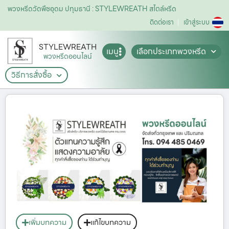
พวงหรีดวัดพืชอุดม ปทุมธานี : STYLEWREATH สไตล์หรีด
ติดต่อเรา
เข้าสู่ระบบ
STYLEWREATH
เมนู
เลือกประเภทพวงหรีด
พวงหรีดออนไลน์
วิธีการสั่งซื้อ
เพิ่มบทความ
แก้ไขบทความ