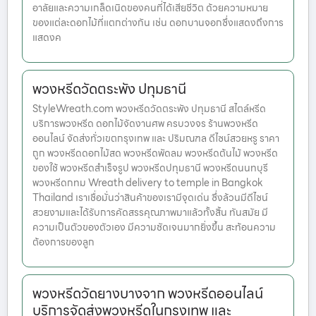
อาลัยและความเกล็ดเนิดของคนที่ได้เสียชีวิต ด้วยความหมาย
ของแต่ละดอกไม้ที่แตกต่างกัน เช่น ดอกบานจอกซึ่งแสดงถึงการ
แสดงค
พวงหรีดวัดตระพัง ปทุมธานี
StyleWreath.com พวงหรีดวัดตระพัง ปทุมธานี สไตล์หรีด
บริการพวงหรีด ดอกไม้จัดงานศพ ครบวงจร ร้านพวงหรีด
ออนไลน์ จัดส่งทั่วเขตกรุงเทพ และ ปริมณฑล ดีไซน์สวยหรู ราคา
ถูก พวงหรีดดอกไม้สด พวงหรีดพัดลม พวงหรีดต้นไม้ พวงหรีด
ของใช้ พวงหรีดสำเร็จรูป พวงหรีดปทุมธานี พวงหรีดนนทบุรี
พวงหรีดกทม Wreath delivery to temple in Bangkok
Thailand เราเชื่อมั่นว่าสินค้าของเรามีจุดเด่น ซึ่งล้วนมีดีไซน์
สวยงามและได้รับการคัดสรรคุณภาพมาแล้วทั้งสิ้น ทันสมัย มี
ความเป็นตัวของตัวเอง มีความชัดเจนมากยิ่งขึ้น สะท้อนความ
ต้องการของลูก
พวงหรีดวัดยางบางจาก พวงหรีดออนไลน์
บริการจัดส่งพวงหรีดในกรุงเทพ และ