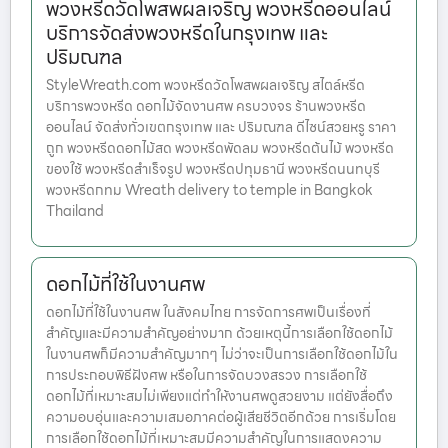
พวงหรีดวัดโพสพผลเจริญ พวงหรีดออนไลน์
บริการจัดส่งพวงหรีดในกรุงเทพ และ
ปริมณฑล
StyleWreath.com พวงหรีดวัดโพสพผลเจริญ สไตล์หรีด
บริการพวงหรีด ดอกไม้จัดงานศพ ครบวงจร ร้านพวงหรีด
ออนไลน์ จัดส่งทั่วเขตกรุงเทพ และ ปริมณฑล ดีไซน์สวยหรู ราคา
ถูก พวงหรีดดอกไม้สด พวงหรีดพัดลม พวงหรีดต้นไม้ พวงหรีด
ของใช้ พวงหรีดสำเร็จรูป พวงหรีดปทุมธานี พวงหรีดนนทบุรี
พวงหรีดกทม Wreath delivery to temple in Bangkok
Thailand
ดอกไม้ที่ใช้ในงานศพ
ดอกไม้ที่ใช้ในงานศพ ในสังคมไทย การจัดการศพเป็นเรื่องที่
สำคัญและมีความสำคัญอย่างมาก ด้วยเหตุนี้การเลือกใช้ดอกไม้
ในงานศพก็มีความสำคัญมากๆ ไม่ว่าจะเป็นการเลือกใช้ดอกไม้ใน
การประกอบพิธีฝังศพ หรือในการจัดบวงสรวง การเลือกใช้
ดอกไม้ที่เหมาะสมไม่เพียงแต่ทำให้งานศพดูสวยงาม แต่ยังสื่อถึง
ความอบอุ่นและความเสมอภาคต่อผู้เสียชีวิตอีกด้วย การเริ่มโดย
การเลือกใช้ดอกไม้ที่เหมาะสมมีความสำคัญในการแสดงความ