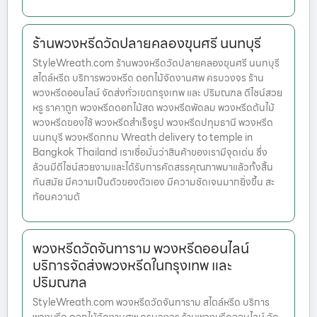
ร้านพวงหรีดวัดปลายคลองขุนศรี นนทบุรี
StyleWreath.com ร้านพวงหรีดวัดปลายคลองขุนศรี นนทบุรี
สไตล์หรีด บริการพวงหรีด ดอกไม้จัดงานศพ ครบวงจร ร้าน
พวงหรีดออนไลน์ จัดส่งทั่วเขตกรุงเทพ และ ปริมณฑล ดีไซน์สวย
หรู ราคาถูก พวงหรีดดอกไม้สด พวงหรีดพัดลม พวงหรีดต้นไม้
พวงหรีดของใช้ พวงหรีดสำเร็จรูป พวงหรีดปทุมธานี พวงหรีด
นนทบุรี พวงหรีดกทม Wreath delivery to temple in
Bangkok Thailand เราเชื่อมั่นว่าสินค้าของเรามีจุดเด่น ซึ่ง
ล้วนมีดีไซน์สวยงามและได้รับการคัดสรรคุณภาพมาแล้วทั้งสิ้น
ทันสมัย มีความเป็นตัวของตัวเอง มีความชัดเจนมากยิ่งขึ้น สะ
ท้อนความต้
พวงหรีดวัดจันทาราม พวงหรีดออนไลน์
บริการจัดส่งพวงหรีดในกรุงเทพ และ
ปริมณฑล
StyleWreath.com พวงหรีดวัดจันทาราม สไตล์หรีด บริการ