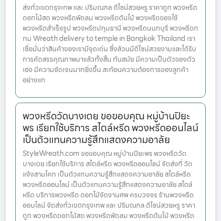
ส่งทั่วเขตกรุงเทพ และ ปริมณฑล ดีไซน์สวยหรู ราคาถูก พวงหรีด
ดอกไม้สด พวงหรีดพัดลม พวงหรีดต้นไม้ พวงหรีดของใช้
พวงหรีดสำเร็จรูป พวงหรีดปทุมธานี พวงหรีดนนทบุรี พวงหรีดก
ทม Wreath delivery to temple in Bangkok Thailand เรา
เชื่อมั่นว่าสินค้าของเรามีจุดเด่น ซึ่งล้วนมีดีไซน์สวยงามและได้รับ
การคัดสรรคุณภาพมาแล้วทั้งสิ้น ทันสมัย มีความเป็นตัวของตัว
เอง มีความชัดเจนมากยิ่งขึ้น สะท้อนความต้องการของลูกค้า
อย่างแท
พวงหรีดวัดบางเตย ขอขอบคุณ หมู่บ้านปิยะ
พร เรียกใช้บริการ สไตล์หรีด พวงหรีดออนไลน์
เป็นตัวแทนความรู้สึกแสดงความอาลัย
StyleWreath.com ขอขอบคุณ หมู่บ้านปิยะพร พวงหรีดวัด
บางเตย เรียกใช้บริการ สไตล์หรีด พวงหรีดออนไลน์ จัดส่งที่ วัด
แจ้งสามโคก เป็นตัวแทนความรู้สึกแสดงความอาลัย สไตล์หรีด
พวงหรีดออนไลน์ เป็นตัวแทนความรู้สึกแสดงความอาลัย สไตล์
หรีด บริการพวงหรีด ดอกไม้จัดงานศพ ครบวงจร ร้านพวงหรีด
ออนไลน์ จัดส่งทั่วเขตกรุงเทพ และ ปริมณฑล ดีไซน์สวยหรู ราคา
ถูก พวงหรีดดอกไม้สด พวงหรีดพัดลม พวงหรีดต้นไม้ พวงหรีด