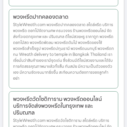
พวงหรีดปากคลองตลาด
StyleWreath.com พวงหรีดปากคลองตลาด สไตล์หรีด บริการ
พวงหรีด ดอกไม้จัดงานศพ ครบวงจร ร้านพวงหรีดออนไลน์ จัด
ส่งทั่วเขตกรุงเทพ และ ปริมณฑล ดีไซน์สวยหรู ราคาถูก พวงหรีด
ดอกไม้สด พวงหรีดพัดลม พวงหรีดต้นไม้ พวงหรีดของใช้
พวงหรีดสำเร็จรูป พวงหรีดปทุมธานี พวงหรีดนนทบุรี พวงหรีดก
ทม Wreath delivery to temple in Bangkok Thailand เรา
เชื่อมั่นว่าสินค้าของเรามีจุดเด่น ซึ่งล้วนมีดีไซน์สวยงามและได้รับ
การคัดสรรคุณภาพมาแล้วทั้งสิ้น ทันสมัย มีความเป็นตัวของตัว
เอง มีความชัดเจนมากยิ่งขึ้น สะท้อนความต้องการของลูกค้า
อย่า
พวงหรีดวัดโชติการาม พวงหรีดออนไลน์
บริการจัดส่งพวงหรีดในกรุงเทพ และ
ปริมณฑล
StyleWreath.com พวงหรีดวัดโชติการาม สไตล์หรีด บริการ
พวงหรีด ดอกไม้จัดงานศพ ครบวงจร ร้านพวงหรีดออนไลน์ จัด