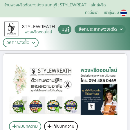
ร้านพวงหรีดวัดบางม่วง นนทบุรี : STYLEWREATH สไตล์หรีด
ติดต่อเรา
เข้าสู่ระบบ
STYLEWREATH
เมนู
เลือกประเภทพวงหรีด
พวงหรีดออนไลน์
วิธีการสั่งซื้อ
เพิ่มบทความ
แก้ไขบทความ