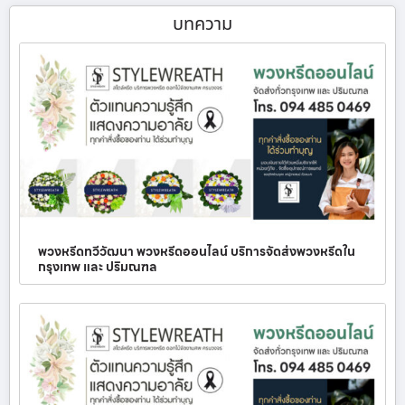
บทความ
พวงหรีดทวีวัฒนา พวงหรีดออนไลน์ บริการจัดส่งพวงหรีดใน
กรุงเทพ และ ปริมณฑล