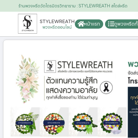
ร้านพวงหรีดวัดไตรมิตรวิทยาราม : STYLEWREATH สไตล์หรีด
STYLEWREATH
หน้าแรก
ดูพวงหรีดท
พวงหรีดออนไลน์