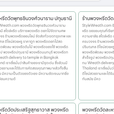
รีดวัดพุทธชินวงศ์วนาราม ปทุมธานี
ร้านพวงหรีดวั
Wreath.com พวงหรีดวัดพุทธชินวงศ์วนาราม
StyleWreath.com ร้
นี สไตล์หรีด บริการพวงหรีด ดอกไม้จัดงานศพ
หรีด ขอขอบคุณที่เรีย
ร ร้านพวงหรีดออนไลน์ จัดส่งทั่วเขตกรุงเทพ และ
ความอาลัย สไตล์หรีด
ล ดีไซน์สวยหรู ราคาถูก พวงหรีดดอกไม้สด
ครบวงจร ร้านพวงหรีด
ดพัดลม พวงหรีดต้นไม้ พวงหรีดของใช้ พวงหรีด
ปริมณฑล ดีไซน์สวยหร
รูป พวงหรีดปทุมธานี พวงหรีดนนทบุรี พวงหรีดก
พวงหรีดพัดลม พวงหรี
eath delivery to temple in Bangkok
สำเร็จรูป พวงหรีดปท
d เราเชื่อมั่นว่าสินค้าของเรามีจุดเด่น ซึ่งล้วนมี
ทม Wreath delivery
สวยงามและได้รับการคัดสรรคุณภาพมาแล้วทั้งสิ้น
Thailand เราเชื่อมั่นว
ย มีความเป็นตัวของตัวเอง มีความชัดเจนมากยิ่ง
ดีไซน์สวยงามและได้รั
ะท้อนความต้
ทันสมัย มีคว
รีดวัดประเสริฐสุทธาวาส พวงหรีด
พวงหรีดวัดละห