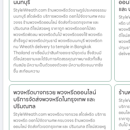
นนทบุรี
ออนไ
และ
StyleWreath.com ร้านพวงหรีดวัดราษฎร์ประคองธรรม
นนทบุรี สไตล์หรีด บริการพวงหรีด ดอกไม้จัดงานศพ ครบ
Style
วงจร ร้านพวงหรีดออนไลน์ จัดส่งทั่วเขตกรุงเทพ และ
หรีด บ
ปริมณฑล ดีไซน์สวยหรู ราคาถูก พวงหรีดดอกไม้สด
พวงหรี
พวงหรีดพัดลม พวงหรีดต้นไม้ พวงหรีดของใช้ พวงหรีด
ดีไซน์
สำเร็จรูป พวงหรีดปทุมธานี พวงหรีดนนทบุรี พวงหรีดก
พวงหรี
ทม Wreath delivery to temple in Bangkok
ปทุมธ
Thailand เราเชื่อมั่นว่าสินค้าของเรามีจุดเด่น ซึ่งล้วนมี
deliv
ดีไซน์สวยงามและได้รับการคัดสรรคุณภาพมาแล้วทั้งสิ้น
ทันสมัย มีความเป็นตัวของตัวเอง มีความชัดเจนมากยิ่ง
ขึ้น สะท้อนความ
พวงหรีดบางกรวย พวงหรีดออนไลน์
ร้าน
บริการจัดส่งพวงหรีดในกรุงเทพ และ
StyleW
ปริมณฑล
บริกา
ออนไลน
StyleWreath.com พวงหรีดบางกรวย สไตล์หรีด บริการ
ราคาถ
พวงหรีด ดอกไม้จัดงานศพ ครบวงจร ร้านพวงหรีด
ต้นไม้
ออนไลน์ จัดส่งทั่วเขตกรุงเทพ และ ปริมณฑล ดีไซน์สวยหรู