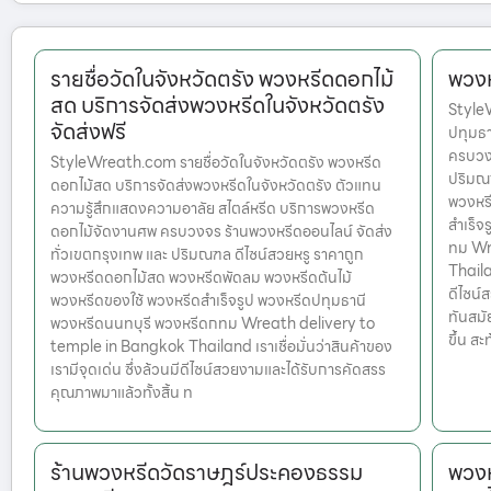
รายชื่อวัดในจังหวัดตรัง พวงหรีดดอกไม้
พวงห
สด บริการจัดส่งพวงหรีดในจังหวัดตรัง
Style
จัดส่งฟรี
ปทุมธา
ครบวงจ
StyleWreath.com รายชื่อวัดในจังหวัดตรัง พวงหรีด
ปริมณฑ
ดอกไม้สด บริการจัดส่งพวงหรีดในจังหวัดตรัง ตัวแทน
พวงหรี
ความรู้สึกแสดงความอาลัย สไตล์หรีด บริการพวงหรีด
สำเร็จ
ดอกไม้จัดงานศพ ครบวงจร ร้านพวงหรีดออนไลน์ จัดส่ง
ทม Wr
ทั่วเขตกรุงเทพ และ ปริมณฑล ดีไซน์สวยหรู ราคาถูก
Thailan
พวงหรีดดอกไม้สด พวงหรีดพัดลม พวงหรีดต้นไม้
ดีไซน์
พวงหรีดของใช้ พวงหรีดสำเร็จรูป พวงหรีดปทุมธานี
ทันสมั
พวงหรีดนนทบุรี พวงหรีดกทม Wreath delivery to
ขึ้น ส
temple in Bangkok Thailand เราเชื่อมั่นว่าสินค้าของ
เรามีจุดเด่น ซึ่งล้วนมีดีไซน์สวยงามและได้รับการคัดสรร
คุณภาพมาแล้วทั้งสิ้น ท
ร้านพวงหรีดวัดราษฎร์ประคองธรรม
พวงห