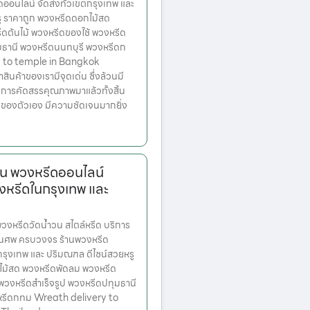
ออนไลน์ จัดส่งทั่วเขตกรุงเทพ และ
ู ราคาถูก พวงหรีดดอกไม้สด
ดต้นไม้ พวงหรีดของใช้ พวงหรีด
ุมธานี พวงหรีดนนทบุรี พวงหรีดก
 to temple in Bangkok
่าสินค้าของเรามีจุดเด่น ซึ่งล้วนมี
บการคัดสรรคุณภาพมาแล้วทั้งสิ้น
วของตัวเอง มีความชัดเจนมากยิ่ง
วน พวงหรีดออนไลน์
งหรีดในกรุงเทพ และ
หรีดวัดน้ำวน สไตล์หรีด บริการ
านศพ ครบวงจร ร้านพวงหรีด
ตกรุงเทพ และ ปริมณฑล ดีไซน์สวยหรู
ไม้สด พวงหรีดพัดลม พวงหรีด
 พวงหรีดสำเร็จรูป พวงหรีดปทุมธานี
หรีดกทม Wreath delivery to