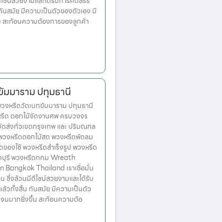
มีดีไซน์สวยงามและได้รับการคัดสรร
ทันสมัย มีความเป็นตัวของตัวเอง มี
้น สะท้อนความต้องการของลูกค้า
ขัมมาราม ปทุมธานี
งหรีดวัดเนกขัมมาราม ปทุมธานี
งหรีด ดอกไม้จัดงานศพ ครบวงจร
จัดส่งทั่วเขตกรุงเทพ และ ปริมณฑล
ก พวงหรีดดอกไม้สด พวงหรีดพัดลม
ดของใช้ พวงหรีดสำเร็จรูป พวงหรีด
ทบุรี พวงหรีดกทม Wreath
n Bangkok Thailand เราเชื่อมั่น
่น ซึ่งล้วนมีดีไซน์สวยงามและได้รับ
วทั้งสิ้น ทันสมัย มีความเป็นตัว
จนมากยิ่งขึ้น สะท้อนความต้อ