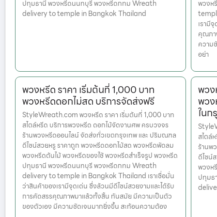
ปทุมธานี พวงหรีดนนทบุรี พวงหรีดกทม Wreath
พวงหร
delivery to temple in Bangkok Thailand
temple
เรามีจ
คุณภาพ
ความชั
อย่า
พวงหรีด ราคา เริ่มต้นที่ 1,000 บาท
พวงห
พวงหรีดดอกไม่สด บริการจัดส่งฟรี
พวงห
ในกร
StyleWreath.com พวงหรีด ราคา เริ่มต้นที่ 1,000 บาท
สไตล์หรีด บริการพวงหรีด ดอกไม้จัดงานศพ ครบวงจร
Style
ร้านพวงหรีดออนไลน์ จัดส่งทั่วเขตกรุงเทพ และ ปริมณฑล
สไตล์
ดีไซน์สวยหรู ราคาถูก พวงหรีดดอกไม้สด พวงหรีดพัดลม
ร้านพว
พวงหรีดต้นไม้ พวงหรีดของใช้ พวงหรีดสำเร็จรูป พวงหรีด
ดีไซน์
ปทุมธานี พวงหรีดนนทบุรี พวงหรีดกทม Wreath
พวงหรี
delivery to temple in Bangkok Thailand เราเชื่อมั่น
ปทุมธ
ว่าสินค้าของเรามีจุดเด่น ซึ่งล้วนมีดีไซน์สวยงามและได้รับ
deliv
การคัดสรรคุณภาพมาแล้วทั้งสิ้น ทันสมัย มีความเป็นตัว
ของตัวเอง มีความชัดเจนมากยิ่งขึ้น สะท้อนความต้อง