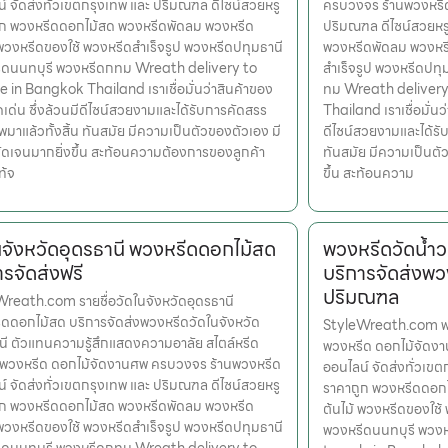
์ จัดส่งทั่วเขตกรุงเทพ และ ปริมณฑล ดีไซน์สวยหรู
ครบวงจร ร้านพวงหรีด
ูก พวงหรีดดอกไม้สด พวงหรีดพัดลม พวงหรีด
ปริมณฑล ดีไซน์สวยหร
 พวงหรีดของใช้ พวงหรีดสำเร็จรูป พวงหรีดปทุมธานี
พวงหรีดพัดลม พวงหรี
ีดนนทบุรี พวงหรีดกทม Wreath delivery to
สำเร็จรูป พวงหรีดปท
 in Bangkok Thailand เราเชื่อมั่นว่าสินค้าของ
ทม Wreath delivery
ุดเด่น ซึ่งล้วนมีดีไซน์สวยงามและได้รับการคัดสรร
Thailand เราเชื่อมั่นว
มาแล้วทั้งสิ้น ทันสมัย มีความเป็นตัวของตัวเอง มี
ดีไซน์สวยงามและได้รั
ดเจนมากยิ่งขึ้น สะท้อนความต้องการของลูกค้า
ทันสมัย มีความเป็นตั
ท้จ
ขึ้น สะท้อนความ
นจังหวัดอุดรธานี พวงหรีดดอกไม้สด
พวงหรีดวัดน้ำ
ารจัดส่งฟรี
บริการจัดส่งพว
ปริมณฑล
reath.com รายชื่อวัดในจังหวัดอุดรธานี
ดดอกไม้สด บริการจัดส่งพวงหรีดวัดในจังหวัด
StyleWreath.com พวง
นี ตัวแทนความรู้สึกแสดงความอาลัย สไตล์หรีด
พวงหรีด ดอกไม้จัดง
รพวงหรีด ดอกไม้จัดงานศพ ครบวงจร ร้านพวงหรีด
ออนไลน์ จัดส่งทั่วเข
์ จัดส่งทั่วเขตกรุงเทพ และ ปริมณฑล ดีไซน์สวยหรู
ราคาถูก พวงหรีดดอก
ูก พวงหรีดดอกไม้สด พวงหรีดพัดลม พวงหรีด
ต้นไม้ พวงหรีดของใช้
 พวงหรีดของใช้ พวงหรีดสำเร็จรูป พวงหรีดปทุมธานี
พวงหรีดนนทบุรี พวง