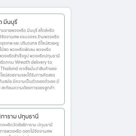
มีนบุรี
นขายพวงหรีด มีนบุรี สไตล์หรีด
ม้จัดงานศพ ครบวงจร ร้านพวงหรีด
ตกรุงเทพ และ ปริมณฑล ดีไซน์สวยหรู
ไม้สด พวงหรีดพัดลม พวงหรีด
 พวงหรีดสำเร็จรูป พวงหรีดปทุมธานี
หรีดกทม Wreath delivery to
ailand เราเชื่อมั่นว่าสินค้าของ
มีดีไซน์สวยงามและได้รับการคัดสรร
ทันสมัย มีความเป็นตัวของตัวเอง มี
้น สะท้อนความต้องการของลูกค้า
ิการาม ปทุมธานี
งหรีดวัดอัยยิการาม ปทุมธานี
บริการพวงหรีด ดอกไม้จัดงานศพ