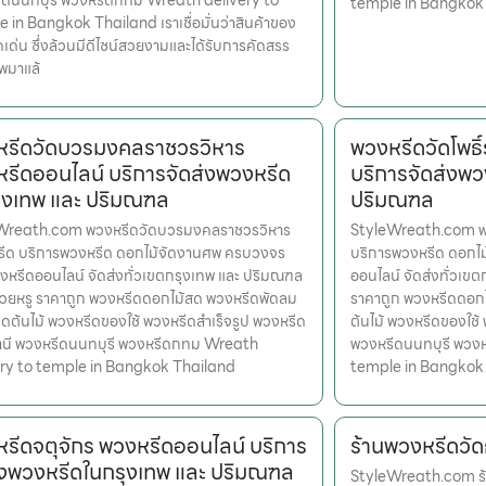
ีดนนทบุรี พวงหรีดกทม Wreath delivery to
temple in Bangkok
 in Bangkok Thailand เราเชื่อมั่นว่าสินค้าของ
ุดเด่น ซึ่งล้วนมีดีไซน์สวยงามและได้รับการคัดสรร
พมาแล้
รีดวัดบวรมงคลราชวรวิหาร
พวงหรีดวัดโพธิ
รีดออนไลน์ บริการจัดส่งพวงหรีด
บริการจัดส่งพว
ุงเทพ และ ปริมณฑล
ปริมณฑล
Wreath.com พวงหรีดวัดบวรมงคลราชวรวิหาร
StyleWreath.com พวง
หรีด บริการพวงหรีด ดอกไม้จัดงานศพ ครบวงจร
บริการพวงหรีด ดอกไ
งหรีดออนไลน์ จัดส่งทั่วเขตกรุงเทพ และ ปริมณฑล
ออนไลน์ จัดส่งทั่วเข
สวยหรู ราคาถูก พวงหรีดดอกไม้สด พวงหรีดพัดลม
ราคาถูก พวงหรีดดอก
ดต้นไม้ พวงหรีดของใช้ พวงหรีดสำเร็จรูป พวงหรีด
ต้นไม้ พวงหรีดของใช้
านี พวงหรีดนนทบุรี พวงหรีดกทม Wreath
พวงหรีดนนทบุรี พวง
ery to temple in Bangkok Thailand
temple in Bangkok
รีดจตุจักร พวงหรีดออนไลน์ บริการ
ร้านพวงหรีดวั
่งพวงหรีดในกรุงเทพ และ ปริมณฑล
StyleWreath.com ร้