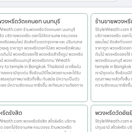
พวงหรีดวัดแคนอก นนทบุรี
ร้านขายพวงหรีด 
Wreath.com ร้านพวงหรีดวัดแคนอก นนทบุรี
StyleWreath.com ร้า
หรีด บริการพวงหรีด ดอกไม้จัดงานศพ ครบวงจร
บริการพวงหรีด ดอกไ
งหรีดออนไลน์ จัดส่งทั่วเขตกรุงเทพ และ ปริมณฑล
ออนไลน์ จัดส่งทั่วเข
สวยหรู ราคาถูก พวงหรีดดอกไม้สด พวงหรีดพัดลม
ราคาถูก พวงหรีดดอก
ดต้นไม้ พวงหรีดของใช้ พวงหรีดสำเร็จรูป พวงหรีด
ต้นไม้ พวงหรีดของใช้
านี พวงหรีดนนทบุรี พวงหรีดกทม Wreath
พวงหรีดนนทบุรี พวง
ry to temple in Bangkok Thailand เราเชื่อมั่น
temple in Bangkok Th
้าของเรามีจุดเด่น ซึ่งล้วนมีดีไซน์สวยงามและได้รับ
เรามีจุดเด่น ซึ่งล้วน
สรรคุณภาพมาแล้วทั้งสิ้น ทันสมัย มีความเป็นตัว
คุณภาพมาแล้วทั้งสิ้น 
เอง มีความชัดเจนมากยิ่งขึ้น สะท้อนความต้องการ
ความชัดเจนมากยิ่งขึ
รีดรังสิต
พวงหรีดวัดอัยย
reath.com พวงหรีดรังสิต สไตล์หรีด บริการ
StyleWreath.com พว
ีด ดอกไม้จัดงานศพ ครบวงจร ร้านพวงหรีด
ปทุมธานี สไตล์หรีด 