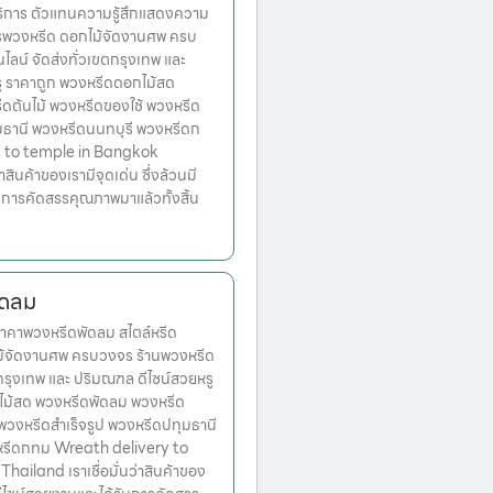
บริการ ตัวแทนความรู้สึกแสดงความ
การพวงหรีด ดอกไม้จัดงานศพ ครบ
ลน์ จัดส่งทั่วเขตกรุงเทพ และ
ู ราคาถูก พวงหรีดดอกไม้สด
ดต้นไม้ พวงหรีดของใช้ พวงหรีด
ุมธานี พวงหรีดนนทบุรี พวงหรีดก
 to temple in Bangkok
่าสินค้าของเรามีจุดเด่น ซึ่งล้วนมี
บการคัดสรรคุณภาพมาแล้วทั้งสิ้น
ัดลม
คาพวงหรีดพัดลม สไตล์หรีด
ม้จัดงานศพ ครบวงจร ร้านพวงหรีด
ตกรุงเทพ และ ปริมณฑล ดีไซน์สวยหรู
ไม้สด พวงหรีดพัดลม พวงหรีด
 พวงหรีดสำเร็จรูป พวงหรีดปทุมธานี
หรีดกทม Wreath delivery to
ailand เราเชื่อมั่นว่าสินค้าของ