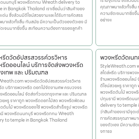
เรามีจุดเด่น ซึ่งล้วน
ีดนนทบุรี พวงหรีดกทม Wreath delivery to
คุณภาพมาแล้วทั้งสิ้น 
 in Bangkok Thailand เราเชื่อมั่นว่าสินค้าของ
ความชัดเจนมากยิ่งขึ
ุดเด่น ซึ่งล้วนมีดีไซน์สวยงามและได้รับการคัดสรร
อย่างแ
มาแล้วทั้งสิ้น ทันสมัย มีความเป็นตัวของตัวเอง มี
ดเจนมากยิ่งขึ้น สะท้อนความต้องการของลูกค้า
รีดวัดอัปสรสวรรค์วรวิหาร
พวงหรีดวัดเนก
รีดออนไลน์ บริการจัดส่งพวงหรีด
StyleWreath.com พว
ุงเทพ และ ปริมณฑล
สไตล์หรีด บริการพว
ร้านพวงหรีดออนไลน์ 
Wreath.com พวงหรีดวัดอัปสรสวรรค์วรวิหาร
ดีไซน์สวยหรู ราคาถู
หรีด บริการพวงหรีด ดอกไม้จัดงานศพ ครบวงจร
พวงหรีดต้นไม้ พวงหรี
งหรีดออนไลน์ จัดส่งทั่วเขตกรุงเทพ และ ปริมณฑล
ปทุมธานี พวงหรีดนน
สวยหรู ราคาถูก พวงหรีดดอกไม้สด พวงหรีดพัดลม
delivery to temple i
ดต้นไม้ พวงหรีดของใช้ พวงหรีดสำเร็จรูป พวงหรีด
ว่าสินค้าของเรามีจุดเด
านี พวงหรีดนนทบุรี พวงหรีดกทม Wreath
การคัดสรรคุณภาพมาแล้
ery to temple in Bangkok Thailand
ของตัวเอง มีความชัดเ
งการข