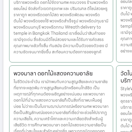
ออนไลน
บริการพวงหรีด ดอกไม้จัดงานศพ ครบวงจร ร้านพวงหรีด
ราคาถ
ออนไลน์ จัดส่งทั่วเขตกรุงเทพ และ ปริมณฑล ดีไซน์สวยหรู
ต้นไม้
ราคาถูก พวงหรีดดอกไม้สด พวงหรีดพัดลม พวงหรีด
พวงหร
ต้นไม้ พวงหรีดของใช้ พวงหรีดสำเร็จรูป พวงหรีดปทุมธานี
temple
พวงหรีดนนทบุรี พวงหรีดกทม Wreath delivery to
เรามีจ
temple in Bangkok Thailand เราเชื่อมั่นว่าสินค้าของ
คุณภาพ
เรามีจุดเด่น ซึ่งล้วนมีดีไซน์สวยงามและได้รับการคัดสรร
ความชั
คุณภาพมาแล้วทั้งสิ้น ทันสมัย มีความเป็นตัวของตัวเอง มี
อย่างแ
ความชัดเจนมากยิ่งขึ้น สะท้อนความต้องการของลูกค้
พวงมาลา ดอกไม้แสดงความอาลัย
วัดใ
บริก
ในชีวิตประจำวัน เรามักพบกับความสูญเสียและความอาลัย
ที่ยากจะหลุดพ้น การสูญเสียคนรักหรือคนใกล้ชิด เป็น
StyleW
เหตุการณ์ที่ทุกคนต้องเผชิญอย่างแน่นอน และพวงมาลา
พวงหรี
ดอกไม้ที่นำมาแสดงความอาลัยก็เป็นสิ่งที่เราพบเห็นอยู่
อุดรธา
บ่อย ไม่ว่าจะเป็นในงานฌาปนกกรณ์หรืองานศพ พวงมาลา
บริกา
ถือเป็นสัญลักษณ์ของความอาลัยที่เชื่อว่าจะช่วยให้ปรากฏ
ออนไลน
ความเสียใจ, ความเศร้าโศกและความเกลียดชังสำหรับผู้
ราคาถ
เสียชีวิต การศึกษาพวงมาลา ดอกไม้แสดงความอาลัยเป็น
ต้นไม้
เรื่องที่น่าสนใจและสำคัญอย่างยิ่ง เพราะทุกชนิดของดอก