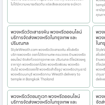
พวงหร
ไม่ได้มีความหมายเดียวกัน แต่ละสีและลวดลาย จะมีควา
temple
เรามีจ
คุณภา
พวงหรีดวัดเสาธงหิน พวงหรีดออนไลน์
พวงห
บริการจัดส่งพวงหรีดในกรุงเทพ และ
พวงห
ปริมณฑล
ในกร
StyleWreath.com พวงหรีดวัดเสาธงหิน สไตล์หรีด
Style
บริการพวงหรีด ดอกไม้จัดงานศพ ครบวงจร ร้านพวงหรีด
สไตล์
ออนไลน์ จัดส่งทั่วเขตกรุงเทพ และ ปริมณฑล ดีไซน์สวยหรู
ร้านพว
ราคาถูก พวงหรีดดอกไม้สด พวงหรีดพัดลม พวงหรีด
ดีไซน์
ต้นไม้ พวงหรีดของใช้ พวงหรีดสำเร็จรูป พวงหรีดปทุมธานี
พวงหรี
พวงหรีดนนทบุรี พวงหรีดกทม Wreath delivery to
ปทุมธ
temple in Bangkok Thailand
deliv
พวงหรีดวัดชมภูเวก พวงหรีดออนไลน์
พวงห
บริการจัดส่งพวงหรีดในกรุงเทพ และ
จัดส