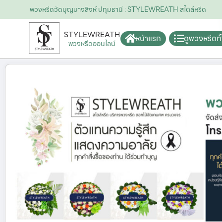
พวงหรีดวัดบุญบางสิงห์ ปทุมธานี : STYLEWREATH สไตล์หรีด
STYLEWREATH
หน้าแรก
ดูพวงหรีดท
พวงหรีดออนไลน์