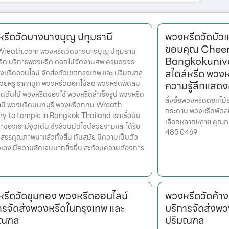
รีดวัดบางนางบุญ ปทุมธานี
พวงหรีดวัดบัว
ขอบคุณ Cheer
Wreath.com พวงหรีดวัดบางนางบุญ ปทุมธานี
Bangkokuniver
หรีด บริการพวงหรีด ดอกไม้จัดงานศพ ครบวงจร
สไตล์หรีด พวงห
งหรีดออนไลน์ จัดส่งทั่วเขตกรุงเทพ และ ปริมณฑล
สวยหรู ราคาถูก พวงหรีดดอกไม้สด พวงหรีดพัดลม
ความรู้สึกแสด
ดต้นไม้ พวงหรีดของใช้ พวงหรีดสำเร็จรูป พวงหรีด
สั่งซื้อพวงหรีดดอกไม
านี พวงหรีดนนทบุรี พวงหรีดกทม Wreath
กระดาน พวงหรีดพัดลม
ry to temple in Bangkok Thailand เราเชื่อมั่น
เลือกหลากหลาย คุณภาพ
้าของเรามีจุดเด่น ซึ่งล้วนมีดีไซน์สวยงามและได้รับ
485 0469
สรรคุณภาพมาแล้วทั้งสิ้น ทันสมัย มีความเป็นตัว
เอง มีความชัดเจนมากยิ่งขึ้น สะท้อนความต้องการ
รีดวัดขุมทอง พวงหรีดออนไลน์
พวงหรีดวัดค้า
ารจัดส่งพวงหรีดในกรุงเทพ และ
บริการจัดส่งพว
มณฑล
ปริมณฑล