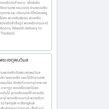
งหรีดวัดค้างคาว สไตล์หรีด
ม้จัดงานศพ ครบวงจร ร้านพวงหรีด
ตกรุงเทพ และ ปริมณฑล ดีไซน์สวยหรู
ไม้สด พวงหรีดพัดลม พวงหรีด
 พวงหรีดสำเร็จรูป พวงหรีดปทุมธานี
หรีดกทม Wreath delivery to
 Thailand
ดพระเชตุพนวิมล
านพวงหรีดวัดพระเชตุพนวิมล
 บริการพวงหรีด ดอกไม้จัดงานศพ
ออนไลน์ จัดส่งทั่วเขตกรุงเทพ และ
ู ราคาถูก พวงหรีดดอกไม้สด
ดต้นไม้ พวงหรีดของใช้ พวงหรีด
ุมธานี พวงหรีดนนทบุรี พวงหรีดก
 to temple in Bangkok
่าสินค้าของเรามีจุดเด่น ซึ่งล้วนมี