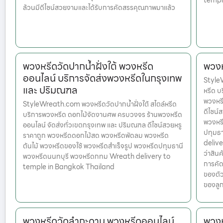
templ
ล้วนมีดีไซน์สวยงามและได้รับการคัดสรรคุณภาพมาแล้ว
พวงหรีดวัดปากน้ำฝั่งใต้ พวงหรีด
พวงห
ออนไลน์ บริการจัดส่งพวงหรีดในกรุงเทพ
StyleW
และ ปริมณฑล
หรีด บ
พวงหรี
StyleWreath.com พวงหรีดวัดปากน้ำฝั่งใต้ สไตล์หรีด
ดีไซน์
บริการพวงหรีด ดอกไม้จัดงานศพ ครบวงจร ร้านพวงหรีด
พวงหรี
ออนไลน์ จัดส่งทั่วเขตกรุงเทพ และ ปริมณฑล ดีไซน์สวยหรู
ปทุมธ
ราคาถูก พวงหรีดดอกไม้สด พวงหรีดพัดลม พวงหรีด
delive
ต้นไม้ พวงหรีดของใช้ พวงหรีดสำเร็จรูป พวงหรีดปทุมธานี
ว่าสินค
พวงหรีดนนทบุรี พวงหรีดกทม Wreath delivery to
การคัด
temple in Bangkok Thailand
ของตัว
ของลู
พวงหรีดวัดลำกะดาน พวงหรีดออนไลน์
พวงห