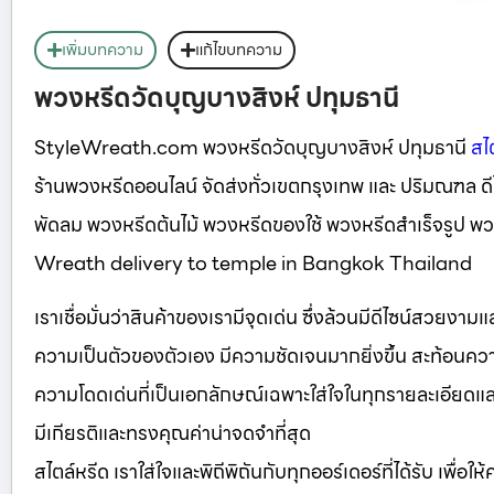
เพิ่มบทความ
แก้ไขบทความ
พวงหรีดวัดบุญบางสิงห์ ปทุมธานี
StyleWreath.com พวงหรีดวัดบุญบางสิงห์ ปทุมธานี
สไ
ร้านพวงหรีดออนไลน์ จัดส่งทั่วเขตกรุงเทพ และ ปริมณฑล 
พัดลม พวงหรีดต้นไม้ พวงหรีดของใช้ พวงหรีดสำเร็จรูป 
Wreath delivery to temple in Bangkok Thailand
เราเชื่อมั่นว่าสินค้าของเรามีจุดเด่น ซึ่งล้วนมีดีไซน์สวยงา
ความเป็นตัวของตัวเอง มีความชัดเจนมากยิ่งขึ้น สะท้อนความ
ความโดดเด่นที่เป็นเอกลักษณ์เฉพาะใส่ใจในทุกรายละเอียดและเลือ
มีเกียรติและทรงคุณค่าน่าจดจำที่สุด
สไตล์หรีด เราใส่ใจและพิถีพิถันกับทุกออร์เดอร์ที่ได้รับ เพื่อใ