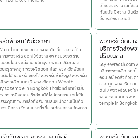
e in Bangkok Thailand
ดีไซน์สวยงามและได้รั
ทันสมัย มีความเป็นตั
ขึ้น สะท้อนความต้
รีดพัดลม16นิ้วราคา
พวงหรีดวัดบาง
บริการจัดส่งพว
reath.com พวงหรีด พัดลม16 นิ้ว ราคา สไตล์
ปริมณฑล
ริการพวงหรีด ดอกไม้จัดงานศพ ครบวงจร ร้าน
ดออนไลน์ จัดส่งทั่วเขตกรุงเทพ และ ปริมณฑล
StyleWreath.com พว
สวยหรู ราคาถูก พวงหรีดดอกไม้สด พวงหรีดพัดลม
บริการพวงหรีด ดอกไ
ดต้นไม้ พวงหรีดของใช้ พวงหรีดสำเร็จรูป พวงหรีด
ออนไลน์ จัดส่งทั่วเข
านี พวงหรีดนนทบุรี พวงหรีดกทม Wreath
ราคาถูก พวงหรีดดอก
ry to temple in Bangkok Thailand เราเชื่อมั่น
ต้นไม้ พวงหรีดของใช้
้าของเรามีจุดเด่น ซึ่งล้วนมีดีไซน์สวยงามและได้รับ
พวงหรีดนนทบุรี พวง
สรรคุณภาพมาแล้วทั้งสิ้น ทันสมัย มีความเป็นตัว
temple in Bangkok
เอง มีความชัดเจนมากยิ่งขึ้น สะท้อนความต้องการ
ก
รีดวัดพรหมสุวรรณสามัคคี
พวงหรีดวัดบร