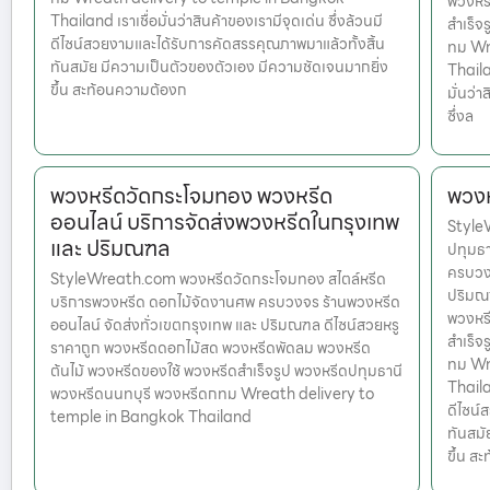
พวงหรี
Thailand เราเชื่อมั่นว่าสินค้าของเรามีจุดเด่น ซึ่งล้วนมี
สำเร็จ
ดีไซน์สวยงามและได้รับการคัดสรรคุณภาพมาแล้วทั้งสิ้น
ทม Wr
ทันสมัย มีความเป็นตัวของตัวเอง มีความชัดเจนมากยิ่ง
Thaila
ขึ้น สะท้อนความต้องก
มั่นว่
ซึ่งล
พวงหรีดวัดกระโจมทอง พวงหรีด
พวงห
ออนไลน์ บริการจัดส่งพวงหรีดในกรุงเทพ
Style
และ ปริมณฑล
ปทุมธา
ครบวงจ
StyleWreath.com พวงหรีดวัดกระโจมทอง สไตล์หรีด
ปริมณฑ
บริการพวงหรีด ดอกไม้จัดงานศพ ครบวงจร ร้านพวงหรีด
พวงหรี
ออนไลน์ จัดส่งทั่วเขตกรุงเทพ และ ปริมณฑล ดีไซน์สวยหรู
สำเร็จ
ราคาถูก พวงหรีดดอกไม้สด พวงหรีดพัดลม พวงหรีด
ทม Wr
ต้นไม้ พวงหรีดของใช้ พวงหรีดสำเร็จรูป พวงหรีดปทุมธานี
Thailan
พวงหรีดนนทบุรี พวงหรีดกทม Wreath delivery to
ดีไซน์
temple in Bangkok Thailand
ทันสมั
ขึ้น ส