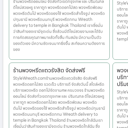
ร้านพวงหรีดออนไลน์ จัดส่งทั่วเขตกรุงเทพ และ ปริมณฑล
Style
ดีไซน์สวยหรู ราคาถูก พวงหรีดดอกไม้สด พวงหรีดพัดลม
บริกา
พวงหรีดต้นไม้ พวงหรีดของใช้ พวงหรีดสำเร็จรูป พวงหรีด
ออนไลน
ปทุมธานี พวงหรีดนนทบุรี พวงหรีดกทม Wreath
ราคาถ
delivery to temple in Bangkok Thailand เราเชื่อมั่น
ต้นไม้
ว่าสินค้าของเรามีจุดเด่น ซึ่งล้วนมีดีไซน์สวยงามและได้รับ
พวงหร
การคัดสรรคุณภาพมาแล้วทั้งสิ้น ทันสมัย มีความเป็นตัว
templ
ของตัวเอง มีความชัดเจนมากยิ่งขึ้น สะท้อนความต้องการ
ของ
ร้านพวงหรีดแถวรังสิต จัดส่งฟรี
พวงห
บริก
StyleWreath.comร้านพวงหรีดแถวรังสิต จัดส่งฟรี
ปริ
พวงหรีดดอกไม้สด รวดเร็ว บริการดี จัดส่งวันนี้ สไตล์หรีด
บริการพวงหรีด ดอกไม้จัดงานศพ ครบวงจร ร้านพวงหรีด
Style
ออนไลน์ จัดส่งทั่วเขตกรุงเทพ และ ปริมณฑล ดีไซน์สวยหรู
บริกา
ราคาถูก พวงหรีดดอกไม้สด พวงหรีดพัดลม พวงหรีด
ออนไลน
ต้นไม้ พวงหรีดของใช้ พวงหรีดสำเร็จรูป พวงหรีดปทุมธานี
ราคาถ
พวงหรีดนนทบุรี พวงหรีดกทม Wreath delivery to
ต้นไม้
temple in Bangkok Thailand ร้านพวงหรีดใกล้ฉันเรา
พวงหร
เชื่อมั่นว่าสินค้าของเรามีจุดเด่น ร้านพวงหรีดใกล้ฉัน ซึ่ง