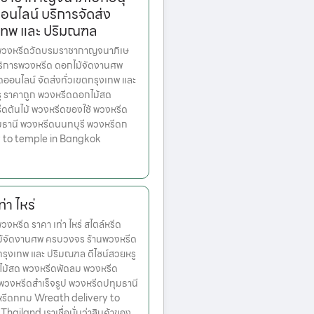
นไลน์ บริการจัดส่ง
เทพ และ ปริมณฑล
วงหรีดวัดบรมราชากาญจนาภิเษ
บริการพวงหรีด ดอกไม้จัดงานศพ
ออนไลน์ จัดส่งทั่วเขตกรุงเทพ และ
ู ราคาถูก พวงหรีดดอกไม้สด
ดต้นไม้ พวงหรีดของใช้ พวงหรีด
ุมธานี พวงหรีดนนทบุรี พวงหรีดก
 to temple in Bangkok
่า ไหร่
รีด ราคา เท่า ไหร่ สไตล์หรีด
ม้จัดงานศพ ครบวงจร ร้านพวงหรีด
ตกรุงเทพ และ ปริมณฑล ดีไซน์สวยหรู
ไม้สด พวงหรีดพัดลม พวงหรีด
 พวงหรีดสำเร็จรูป พวงหรีดปทุมธานี
หรีดกทม Wreath delivery to
ailand เราเชื่อมั่นว่าสินค้าของ