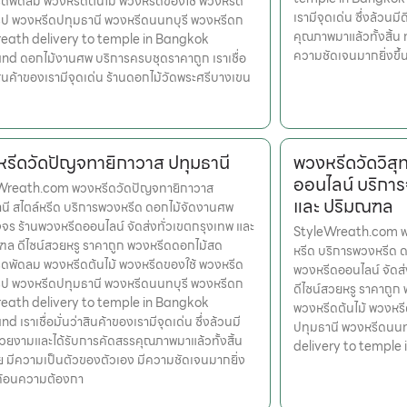
ดพัดลม พวงหรีดต้นไม้ พวงหรีดของใช้ พวงหรีด
เรามีจุดเด่น ซึ่งล้วน
รูป พวงหรีดปทุมธานี พวงหรีดนนทบุรี พวงหรีดก
คุณภาพมาแล้วทั้งสิ้น 
eath delivery to temple in Bangkok
ความชัดเจนมากยิ่งขึ
nd ดอกไม้งานศพ บริการครบชุดราคาถูก เราเชื่อ
าสินค้าของเรามีจุดเด่น ร้านดอกไม้วัดพระศรีบางเขน
รีดวัดปัญจทายิกาวาส ปทุมธานี
พวงหรีดวัดวิส
ออนไลน์ บริการ
Wreath.com พวงหรีดวัดปัญจทายิกาวาส
และ ปริมณฑล
นี สไตล์หรีด บริการพวงหรีด ดอกไม้จัดงานศพ
ร ร้านพวงหรีดออนไลน์ จัดส่งทั่วเขตกรุงเทพ และ
StyleWreath.com พวง
ล ดีไซน์สวยหรู ราคาถูก พวงหรีดดอกไม้สด
หรีด บริการพวงหรีด 
ดพัดลม พวงหรีดต้นไม้ พวงหรีดของใช้ พวงหรีด
พวงหรีดออนไลน์ จัดส
รูป พวงหรีดปทุมธานี พวงหรีดนนทบุรี พวงหรีดก
ดีไซน์สวยหรู ราคาถู
eath delivery to temple in Bangkok
พวงหรีดต้นไม้ พวงหรี
d เราเชื่อมั่นว่าสินค้าของเรามีจุดเด่น ซึ่งล้วนมี
ปทุมธานี พวงหรีดนน
สวยงามและได้รับการคัดสรรคุณภาพมาแล้วทั้งสิ้น
delivery to temple
ย มีความเป็นตัวของตัวเอง มีความชัดเจนมากยิ่ง
ะท้อนความต้องกา