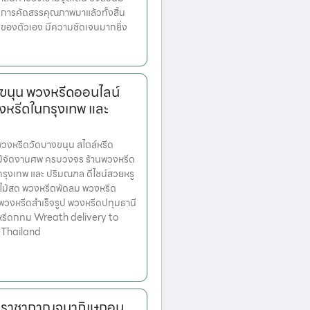
บการคัดสรรคุณภาพมาแล้วทั้งสิ้น
วของตัวเอง มีความชัดเจนมากยิ่ง
ขนุน พวงหรีดออนไลน์
งหรีดในกรุงเทพ และ
งหรีดวัดบางขนุน สไตล์หรีด
ม้จัดงานศพ ครบวงจร ร้านพวงหรีด
ตกรุงเทพ และ ปริมณฑล ดีไซน์สวยหรู
ไม้สด พวงหรีดพัดลม พวงหรีด
 พวงหรีดสำเร็จรูป พวงหรีดปทุมธานี
หรีดกทม Wreath delivery to
 Thailand
มราชากาญจนาภิเษกอนุ