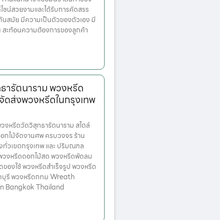
มีดีไซน์สวยงามและได้รับการคัดสรร
ทันสมัย มีความเป็นตัวของตัวเอง มี
้น สะท้อนความต้องการของลูกค้า
ุทธารัตนาราม พวงหรีด
จัดส่งพวงหรีดในกรุงเทพ
หรีดวัดวิสุทธารัตนาราม สไตล์
ดอกไม้จัดงานศพ ครบวงจร ร้าน
่งทั่วเขตกรุงเทพ และ ปริมณฑล
ก พวงหรีดดอกไม้สด พวงหรีดพัดลม
ดของใช้ พวงหรีดสำเร็จรูป พวงหรีด
ทบุรี พวงหรีดกทม Wreath
 in Bangkok Thailand