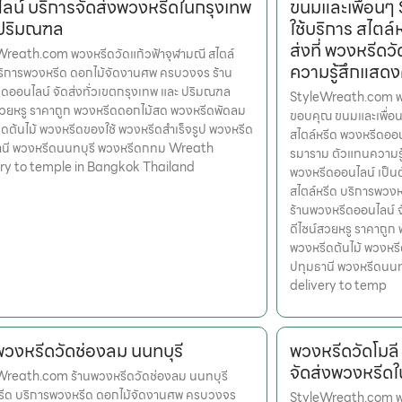
ลน์ บริการจัดส่งพวงหรีดในกรุงเทพ
ขนมและเพื่อน
 ปริมณฑล
ใช้บริการ สไตล
ส่งที่ พวงหรีด
reath.com พวงหรีดวัดแก้วฟ้าจุฬามณี สไตล์
ความรู้สึกแสด
ริการพวงหรีด ดอกไม้จัดงานศพ ครบวงจร ร้าน
ดออนไลน์ จัดส่งทั่วเขตกรุงเทพ และ ปริมณฑล
StyleWreath.com พ
สวยหรู ราคาถูก พวงหรีดดอกไม้สด พวงหรีดพัดลม
ขอบคุณ ขนมและเพื่อ
ดต้นไม้ พวงหรีดของใช้ พวงหรีดสำเร็จรูป พวงหรีด
สไตล์หรีด พวงหรีดออน
านี พวงหรีดนนทบุรี พวงหรีดกทม Wreath
รมาราม ตัวแทนความรู
ery to temple in Bangkok Thailand
พวงหรีดออนไลน์ เป็น
สไตล์หรีด บริการพว
ร้านพวงหรีดออนไลน์ 
ดีไซน์สวยหรู ราคาถู
พวงหรีดต้นไม้ พวงหรี
ปทุมธานี พวงหรีดนน
delivery to temp
พวงหรีดวัดช่องลม นนทบุรี
พวงหรีดวัดโมลี
จัดส่งพวงหรีด
Wreath.com ร้านพวงหรีดวัดช่องลม นนทบุรี
หรีด บริการพวงหรีด ดอกไม้จัดงานศพ ครบวงจร
StyleWreath.com พวง