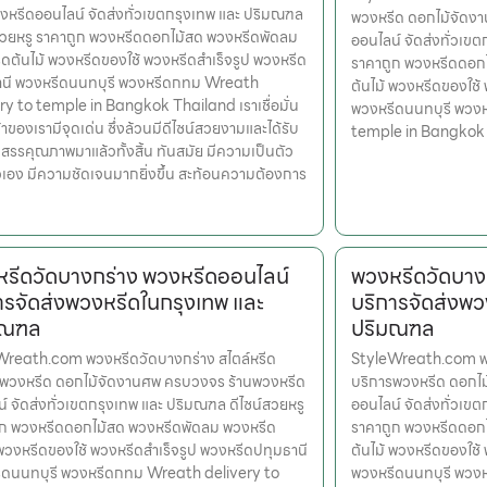
งหรีดออนไลน์ จัดส่งทั่วเขตกรุงเทพ และ ปริมณฑล
พวงหรีด ดอกไม้จัดง
สวยหรู ราคาถูก พวงหรีดดอกไม้สด พวงหรีดพัดลม
ออนไลน์ จัดส่งทั่วเข
ดต้นไม้ พวงหรีดของใช้ พวงหรีดสำเร็จรูป พวงหรีด
ราคาถูก พวงหรีดดอก
านี พวงหรีดนนทบุรี พวงหรีดกทม Wreath
ต้นไม้ พวงหรีดของใช้
ry to temple in Bangkok Thailand เราเชื่อมั่น
พวงหรีดนนทบุรี พวง
้าของเรามีจุดเด่น ซึ่งล้วนมีดีไซน์สวยงามและได้รับ
temple in Bangkok
สรรคุณภาพมาแล้วทั้งสิ้น ทันสมัย มีความเป็นตัว
เอง มีความชัดเจนมากยิ่งขึ้น สะท้อนความต้องการ
รีดวัดบางกร่าง พวงหรีดออนไลน์
พวงหรีดวัดบาง
ารจัดส่งพวงหรีดในกรุงเทพ และ
บริการจัดส่งพว
มณฑล
ปริมณฑล
Wreath.com พวงหรีดวัดบางกร่าง สไตล์หรีด
StyleWreath.com พวง
รพวงหรีด ดอกไม้จัดงานศพ ครบวงจร ร้านพวงหรีด
บริการพวงหรีด ดอกไ
์ จัดส่งทั่วเขตกรุงเทพ และ ปริมณฑล ดีไซน์สวยหรู
ออนไลน์ จัดส่งทั่วเข
ูก พวงหรีดดอกไม้สด พวงหรีดพัดลม พวงหรีด
ราคาถูก พวงหรีดดอก
 พวงหรีดของใช้ พวงหรีดสำเร็จรูป พวงหรีดปทุมธานี
ต้นไม้ พวงหรีดของใช้
ีดนนทบุรี พวงหรีดกทม Wreath delivery to
พวงหรีดนนทบุรี พวง