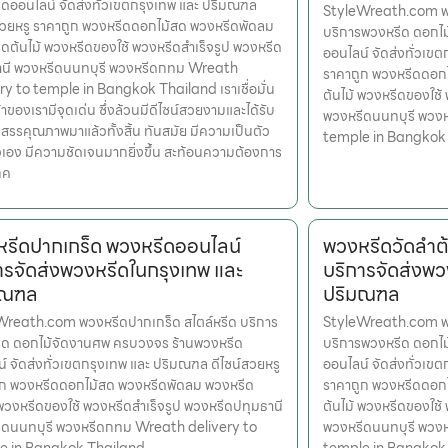
ดออนไลน์ จัดส่งทั่วเขตกรุงเทพ และ ปริมณฑล
StyleWreath.com พว
สวยหรู ราคาถูก พวงหรีดดอกไม้สด พวงหรีดพัดลม
บริการพวงหรีด ดอกไ
ดต้นไม้ พวงหรีดของใช้ พวงหรีดสำเร็จรูป พวงหรีด
ออนไลน์ จัดส่งทั่วเข
านี พวงหรีดนนทบุรี พวงหรีดกทม Wreath
ราคาถูก พวงหรีดดอก
ry to temple in Bangkok Thailand เราเชื่อมั่น
ต้นไม้ พวงหรีดของใช้
้าของเรามีจุดเด่น ซึ่งล้วนมีดีไซน์สวยงามและได้รับ
พวงหรีดนนทบุรี พวง
สรรคุณภาพมาแล้วทั้งสิ้น ทันสมัย มีความเป็นตัว
temple in Bangkok
เอง มีความชัดเจนมากยิ่งขึ้น สะท้อนความต้องการ
กค
รีดปากเกร็ด พวงหรีดออนไลน์
พวงหรีดวัดลำต
ารจัดส่งพวงหรีดในกรุงเทพ และ
บริการจัดส่งพว
มณฑล
ปริมณฑล
Wreath.com พวงหรีดปากเกร็ด สไตล์หรีด บริการ
StyleWreath.com พวง
ีด ดอกไม้จัดงานศพ ครบวงจร ร้านพวงหรีด
บริการพวงหรีด ดอกไ
์ จัดส่งทั่วเขตกรุงเทพ และ ปริมณฑล ดีไซน์สวยหรู
ออนไลน์ จัดส่งทั่วเข
ูก พวงหรีดดอกไม้สด พวงหรีดพัดลม พวงหรีด
ราคาถูก พวงหรีดดอก
 พวงหรีดของใช้ พวงหรีดสำเร็จรูป พวงหรีดปทุมธานี
ต้นไม้ พวงหรีดของใช้
ีดนนทบุรี พวงหรีดกทม Wreath delivery to
พวงหรีดนนทบุรี พวง