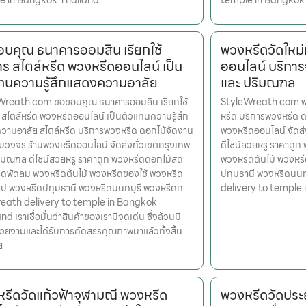
e in Bangkok Thailand
temple in Bangkok
บคุณ ธนาคารออมสิน เรียกใช้
พวงหรีดวัดใหม
าร สไตล์หรีด พวงหรีดออนไลน์ เป็น
ออนไลน์ บริการ
ทนความรู้สึกแสดงความอาลัย
และ ปริมณฑล
Wreath.com ขอขอบคุณ ธนาคารออมสิน เรียกใช้
StyleWreath.com พวง
 สไตล์หรีด พวงหรีดออนไลน์ เป็นตัวแทนความรู้สึก
หรีด บริการพวงหรีด 
ามอาลัย สไตล์หรีด บริการพวงหรีด ดอกไม้จัดงาน
พวงหรีดออนไลน์ จัดส
วงจร ร้านพวงหรีดออนไลน์ จัดส่งทั่วเขตกรุงเทพ
ดีไซน์สวยหรู ราคาถู
ิมณฑล ดีไซน์สวยหรู ราคาถูก พวงหรีดดอกไม้สด
พวงหรีดต้นไม้ พวงหรี
ดพัดลม พวงหรีดต้นไม้ พวงหรีดของใช้ พวงหรีด
ปทุมธานี พวงหรีดนน
รูป พวงหรีดปทุมธานี พวงหรีดนนทบุรี พวงหรีดก
delivery to temple
eath delivery to temple in Bangkok
d เราเชื่อมั่นว่าสินค้าของเรามีจุดเด่น ซึ่งล้วนมี
สวยงามและได้รับการคัดสรรคุณภาพมาแล้วทั้งสิ้น
ย
รีดวัดแก้วฟ้าจุฬามณี พวงหรีด
พวงหรีดวัดปร