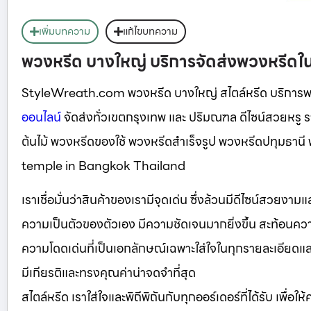
เพิ่มบทความ
แก้ไขบทความ
พวงหรีด บางใหญ่ บริการจัดส่งพวงหรีดใ
StyleWreath.com พวงหรีด บางใหญ่ สไตล์หรีด บริการ
ออนไลน์
จัดส่งทั่วเขตกรุงเทพ และ ปริมณฑล ดีไซน์สวยหร
ต้นไม้ พวงหรีดของใช้ พวงหรีดสำเร็จรูป พวงหรีดปทุมธา
temple in Bangkok Thailand
เราเชื่อมั่นว่าสินค้าของเรามีจุดเด่น ซึ่งล้วนมีดีไซน์สวยงา
ความเป็นตัวของตัวเอง มีความชัดเจนมากยิ่งขึ้น สะท้อนความ
ความโดดเด่นที่เป็นเอกลักษณ์เฉพาะใส่ใจในทุกรายละเอียดและเลือ
มีเกียรติและทรงคุณค่าน่าจดจำที่สุด
สไตล์หรีด เราใส่ใจและพิถีพิถันกับทุกออร์เดอร์ที่ได้รับ เพื่อใ