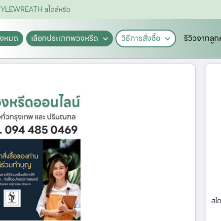
 STYLEWREATH สไตล์หรีด
ั้งหมด
เลือกประเภทพวงหรีด
วิธีการสั่งซื้อ
รีวิวจากลูก
สไต