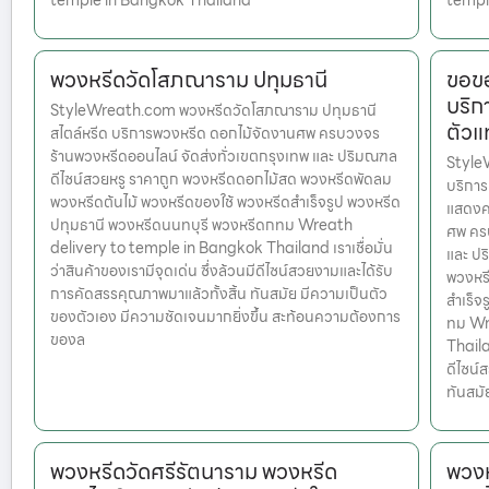
temple in Bangkok Thailand
templ
พวงหรีดวัดโสภณาราม ปทุมธานี
ขอขอ
บริก
StyleWreath.com พวงหรีดวัดโสภณาราม ปทุมธานี
ตัวแ
สไตล์หรีด บริการพวงหรีด ดอกไม้จัดงานศพ ครบวงจร
ร้านพวงหรีดออนไลน์ จัดส่งทั่วเขตกรุงเทพ และ ปริมณฑล
Style
ดีไซน์สวยหรู ราคาถูก พวงหรีดดอกไม้สด พวงหรีดพัดลม
บริการ
พวงหรีดต้นไม้ พวงหรีดของใช้ พวงหรีดสำเร็จรูป พวงหรีด
แสดงคว
ปทุมธานี พวงหรีดนนทบุรี พวงหรีดกทม Wreath
ศพ ครบ
delivery to temple in Bangkok Thailand เราเชื่อมั่น
และ ปร
ว่าสินค้าของเรามีจุดเด่น ซึ่งล้วนมีดีไซน์สวยงามและได้รับ
พวงหรี
การคัดสรรคุณภาพมาแล้วทั้งสิ้น ทันสมัย มีความเป็นตัว
สำเร็จ
ของตัวเอง มีความชัดเจนมากยิ่งขึ้น สะท้อนความต้องการ
ทม Wr
ของล
Thailan
ดีไซน์
ทันสมั
พวงหรีดวัดศรีรัตนาราม พวงหรีด
พวงห