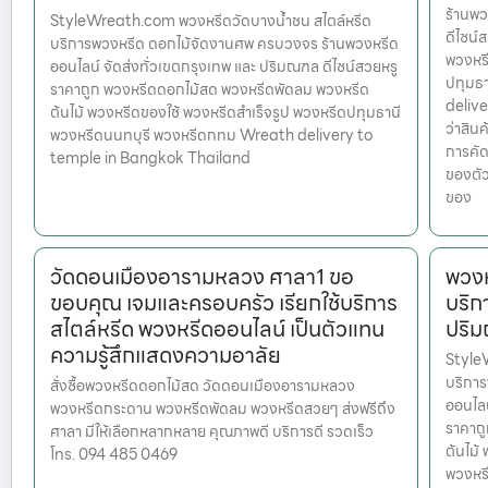
ร้านพว
StyleWreath.com พวงหรีดวัดบางน้ำชน สไตล์หรีด
ดีไซน์
บริการพวงหรีด ดอกไม้จัดงานศพ ครบวงจร ร้านพวงหรีด
พวงหรี
ออนไลน์ จัดส่งทั่วเขตกรุงเทพ และ ปริมณฑล ดีไซน์สวยหรู
ปทุมธ
ราคาถูก พวงหรีดดอกไม้สด พวงหรีดพัดลม พวงหรีด
delive
ต้นไม้ พวงหรีดของใช้ พวงหรีดสำเร็จรูป พวงหรีดปทุมธานี
ว่าสินค
พวงหรีดนนทบุรี พวงหรีดกทม Wreath delivery to
การคัด
temple in Bangkok Thailand
ของตัว
ของ
วัดดอนเมืองอารามหลวง ศาลา1 ขอ
พวงห
ขอบคุณ เจมและครอบครัว เรียกใช้บริการ
บริก
สไตล์หรีด พวงหรีดออนไลน์ เป็นตัวแทน
ปริ
ความรู้สึกแสดงความอาลัย
Style
บริกา
สั่งซื้อพวงหรีดดอกไม้สด วัดดอนเมืองอารามหลวง
ออนไลน
พวงหรีดกระดาน พวงหรีดพัดลม พวงหรีดสวยๆ ส่งฟรีถึง
ราคาถ
ศาลา มีให้เลือกหลากหลาย คุณภาพดี บริการดี รวดเร็ว
ต้นไม้
โทร. 094 485 0469
พวงหร