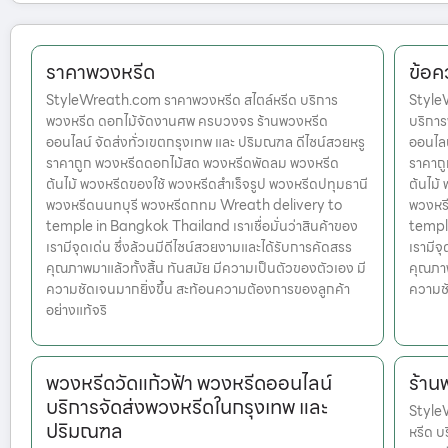
ราคาพวงหรีด
ข้อค
StyleWreath.com ราคาพวงหรีด สไตล์หรีด บริการ
Style
พวงหรีด ดอกไม้จัดงานศพ ครบวงจร ร้านพวงหรีด
บริกา
ออนไลน์ จัดส่งทั่วเขตกรุงเทพ และ ปริมณฑล ดีไซน์สวยหรู
ออนไลน
ราคาถูก พวงหรีดดอกไม้สด พวงหรีดพัดลม พวงหรีด
ราคาถ
ต้นไม้ พวงหรีดของใช้ พวงหรีดสำเร็จรูป พวงหรีดปทุมธานี
ต้นไม้
พวงหรีดนนทบุรี พวงหรีดกทม Wreath delivery to
พวงหร
temple in Bangkok Thailand เราเชื่อมั่นว่าสินค้าของ
temple
เรามีจุดเด่น ซึ่งล้วนมีดีไซน์สวยงามและได้รับการคัดสรร
เรามีจ
คุณภาพมาแล้วทั้งสิ้น ทันสมัย มีความเป็นตัวของตัวเอง มี
คุณภาพ
ความชัดเจนมากยิ่งขึ้น สะท้อนความต้องการของลูกค้า
ความชั
อย่างแท้จริ
พวงหรีดวัดแก้วฟ้า พวงหรีดออนไลน์
ร้าน
บริการจัดส่งพวงหรีดในกรุงเทพ และ
StyleW
ปริมณฑล
หรีด บ