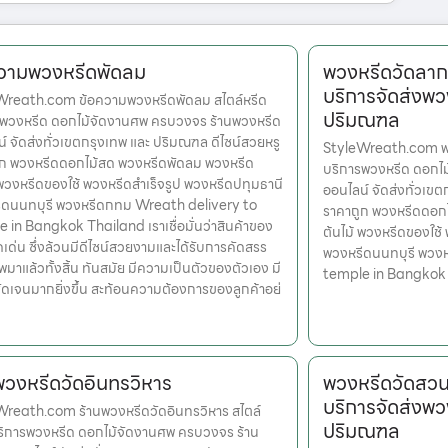
วามพวงหรีดพัดลม
พวงหรีดวัดลาก
บริการจัดส่งพว
Wreath.com ข้อความพวงหรีดพัดลม สไตล์หรีด
ปริมณฑล
รพวงหรีด ดอกไม้จัดงานศพ ครบวงจร ร้านพวงหรีด
์ จัดส่งทั่วเขตกรุงเทพ และ ปริมณฑล ดีไซน์สวยหรู
StyleWreath.com พว
ูก พวงหรีดดอกไม้สด พวงหรีดพัดลม พวงหรีด
บริการพวงหรีด ดอกไ
 พวงหรีดของใช้ พวงหรีดสำเร็จรูป พวงหรีดปทุมธานี
ออนไลน์ จัดส่งทั่วเข
ีดนนทบุรี พวงหรีดกทม Wreath delivery to
ราคาถูก พวงหรีดดอก
 in Bangkok Thailand เราเชื่อมั่นว่าสินค้าของ
ต้นไม้ พวงหรีดของใช้
ุดเด่น ซึ่งล้วนมีดีไซน์สวยงามและได้รับการคัดสรร
พวงหรีดนนทบุรี พวง
มาแล้วทั้งสิ้น ทันสมัย มีความเป็นตัวของตัวเอง มี
temple in Bangkok
ดเจนมากยิ่งขึ้น สะท้อนความต้องการของลูกค้าอย่
พวงหรีดวัดอินทรวิหาร
พวงหรีดวัดสวน
บริการจัดส่งพว
reath.com ร้านพวงหรีดวัดอินทรวิหาร สไตล์
ปริมณฑล
ริการพวงหรีด ดอกไม้จัดงานศพ ครบวงจร ร้าน