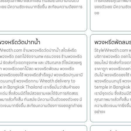
สรรคุณภาพมาแล้วทั้งสิ้น ทันสมัย มีความเป็นตัว
การคัดสรรคุณภาพมาแล้
เอง มีความชัดเจนมากยิ่งขึ้น สะท้อนความต้องการ
ของตัวเอง มีความชัด
ขอ
พวงหรีดวัดปากน้ำ
พวงหรีดพัดลม
reath.com ร้านพวงหรีดวัดปากน้ำ สไตล์หรีด
StyleWreath.com พว
รพวงหรีด ดอกไม้จัดงานศพ ครบวงจร ร้านพวงหรีด
บริการพวงหรีด ดอกไ
์ จัดส่งทั่วเขตกรุงเทพ และ ปริมณฑล ดีไซน์สวยหรู
ออนไลน์ จัดส่งทั่วเข
ูก พวงหรีดดอกไม้สด พวงหรีดพัดลม พวงหรีด
ราคาถูก พวงหรีดดอก
 พวงหรีดของใช้ พวงหรีดสำเร็จรูป พวงหรีดปทุมธานี
ต้นไม้ พวงหรีดของใช้
ีดนนทบุรี พวงหรีดกทม Wreath delivery to
พวงหรีดนนทบุรี พวง
 in Bangkok Thailand เราเชื่อมั่นว่าสินค้าของ
temple in Bangkok Th
ุดเด่น ซึ่งล้วนมีดีไซน์สวยงามและได้รับการคัดสรร
เรามีจุดเด่น ซึ่งล้วน
มาแล้วทั้งสิ้น ทันสมัย มีความเป็นตัวของตัวเอง มี
คุณภาพมาแล้วทั้งสิ้น 
ดเจนมากยิ่งขึ้น สะท้อนความต้องการของลูกค้าอย
ความชัดเจนมากยิ่งขึ
อย่างแ