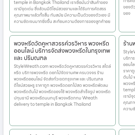
การคัด
temple in Bangkok Thailand เราเชื่อมั่นว่าสินค้าของ
ของตัว
เรามีจุดเด่น ซึ่งล้วนมีดีไซน์สวยงามและได้รับการคัดสรร
ของ
คุณภาพมาแล้วทั้งสิ้น ทันสมัย มีความเป็นตัวของตัวเอง มี
ความชัดเจนมากยิ่งขึ้น สะท้อนความต้องการของลูกค้าอย
พวงหรีดวัดคูหาสวรรค์วรวิหาร พวงหรีด
ร้าน
ออนไลน์ บริการจัดส่งพวงหรีดในกรุงเทพ
StyleW
และ ปริมณฑล
บริกา
ออนไลน
StyleWreath.com พวงหรีดวัดคูหาสวรรค์วรวิหาร สไตล์
ราคาถ
หรีด บริการพวงหรีด ดอกไม้จัดงานศพ ครบวงจร ร้าน
ต้นไม้
พวงหรีดออนไลน์ จัดส่งทั่วเขตกรุงเทพ และ ปริมณฑล
พวงหร
ดีไซน์สวยหรู ราคาถูก พวงหรีดดอกไม้สด พวงหรีดพัดลม
temple
พวงหรีดต้นไม้ พวงหรีดของใช้ พวงหรีดสำเร็จรูป พวงหรีด
เรามีจ
ปทุมธานี พวงหรีดนนทบุรี พวงหรีดกทม Wreath
คุณภาพ
delivery to temple in Bangkok Thailand
ความชั