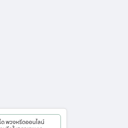
็ด พวงหรีดออนไลน์