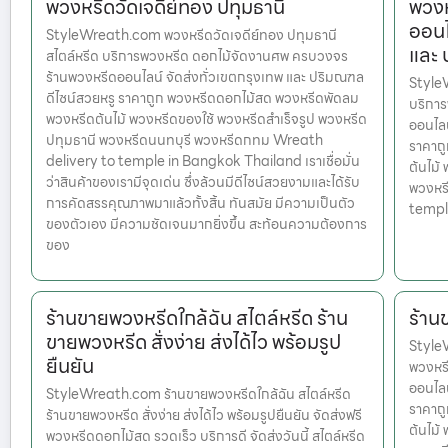
พวงหรีดวัดเจดีย์ทอง ปทุมธานี
พวงห
ออนไ
StyleWreath.com พวงหรีดวัดเจดีย์ทอง ปทุมธานี
และ
สไตล์หรีด บริการพวงหรีด ดอกไม้จัดงานศพ ครบวงจร
ร้านพวงหรีดออนไลน์ จัดส่งทั่วเขตกรุงเทพ และ ปริมณฑล
Style
ดีไซน์สวยหรู ราคาถูก พวงหรีดดอกไม้สด พวงหรีดพัดลม
บริกา
พวงหรีดต้นไม้ พวงหรีดของใช้ พวงหรีดสำเร็จรูป พวงหรีด
ออนไลน
ปทุมธานี พวงหรีดนนทบุรี พวงหรีดกทม Wreath
ราคาถ
delivery to temple in Bangkok Thailand เราเชื่อมั่น
ต้นไม้
ว่าสินค้าของเรามีจุดเด่น ซึ่งล้วนมีดีไซน์สวยงามและได้รับ
พวงหร
การคัดสรรคุณภาพมาแล้วทั้งสิ้น ทันสมัย มีความเป็นตัว
templ
ของตัวเอง มีความชัดเจนมากยิ่งขึ้น สะท้อนความต้องการ
ของ
ร้านขายพวงหรีดใกล้ฉัน สไตล์หรีด ร้าน
ร้าน
ขายพวงหรีด สั่งง่าย ส่งได้ไว พร้อมรูป
StyleW
ยืนยัน
พวงหร
ออนไลน
StyleWreath.com ร้านขายพวงหรีดใกล้ฉัน สไตล์หรีด
ราคาถ
ร้านขายพวงหรีด สั่งง่าย ส่งได้ไว พร้อมรูปยืนยัน จัดส่งฟรี
ต้นไม้
พวงหรีดดอกไม้สด รวดเร็ว บริการดี จัดส่งวันนี้ สไตล์หรีด