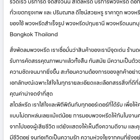
รวดเร็ว บริการดี จัดส่งวันนี้ สไตล์หรีด บริการพวงหรีด 
ทั่วเขตกรุงเทพ และ ปริมณฑล ดีไซน์สวยหรู ราคาถูก พวงห
ของใช้ พวงหรีดสำเร็จรูป พวงหรีดปทุมธานี พวงหรีดนนทบ
Bangkok Thailand
สั่งพัดลมพวงหรีด เราเชื่อมั่นว่าสินค้าของเรามีจุดเด่น ร้า
รับการคัดสรรคุณภาพมาแล้วทั้งสิ้น ทันสมัย มีความเป็นตัว
ความชัดเจนมากยิ่งขึ้น สะท้อนความต้องการของลูกค้าอย่างแท้
เอกลักษณ์เฉพาะใส่ใจในทุกรายละเอียดและเลือกสรรสิ่งที่ดีที่สุ
คุณค่าน่าจดจำที่สุด
สไตล์หรีด เราใส่ใจและพิถีพิถันกับทุกออร์เดอร์ที่ได้รับ เพื่อใ
แบบไม่ตกหล่นเลยแม้แต่น้อย การมอบพวงหรีดให้กันในงา
จากไปของผู้เสียชีวิต แต่ยังแสดงให้เห็นถึงความดีงาม และคุณ
มีชีวิตอยู่ จนก่อเกิดเป็นความรัก ความห่วงใยจากคนที่ยังอยู่ 