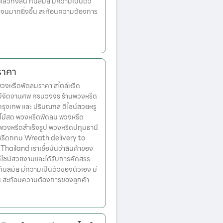
วทั้งสิ้น ทันสมัย มีความเป็นตัว
เจนมากยิ่งขึ้น สะท้อนความต้องการ
ราคา
งหรีดพัดลมราคา สไตล์หรีด
ม้จัดงานศพ ครบวงจร ร้านพวงหรีด
ตกรุงเทพ และ ปริมณฑล ดีไซน์สวยหรู
ไม้สด พวงหรีดพัดลม พวงหรีด
 พวงหรีดสำเร็จรูป พวงหรีดปทุมธานี
หรีดกทม Wreath delivery to
ailand เราเชื่อมั่นว่าสินค้าของ
มีดีไซน์สวยงามและได้รับการคัดสรร
ทันสมัย มีความเป็นตัวของตัวเอง มี
้น สะท้อนความต้องการของลูกค้า