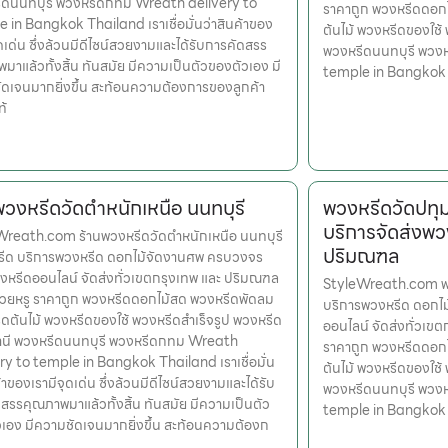
ีดนนทบุรี พวงหรีดกทม Wreath delivery to
ราคาถูก พวงหรีดดอก
 in Bangkok Thailand เราเชื่อมั่นว่าสินค้าของ
ต้นไม้ พวงหรีดของใช้
ุดเด่น ซึ่งล้วนมีดีไซน์สวยงามและได้รับการคัดสรร
พวงหรีดนนทบุรี พวง
มาแล้วทั้งสิ้น ทันสมัย มีความเป็นตัวของตัวเอง มี
temple in Bangkok
ดเจนมากยิ่งขึ้น สะท้อนความต้องการของลูกค้า
ท้
พวงหรีดวัดตำหนักเหนือ นนทบุรี
พวงหรีดวัดปทุ
บริการจัดส่งพว
Wreath.com ร้านพวงหรีดวัดตำหนักเหนือ นนทบุรี
ปริมณฑล
หรีด บริการพวงหรีด ดอกไม้จัดงานศพ ครบวงจร
งหรีดออนไลน์ จัดส่งทั่วเขตกรุงเทพ และ ปริมณฑล
StyleWreath.com พว
สวยหรู ราคาถูก พวงหรีดดอกไม้สด พวงหรีดพัดลม
บริการพวงหรีด ดอกไ
ดต้นไม้ พวงหรีดของใช้ พวงหรีดสำเร็จรูป พวงหรีด
ออนไลน์ จัดส่งทั่วเข
านี พวงหรีดนนทบุรี พวงหรีดกทม Wreath
ราคาถูก พวงหรีดดอก
ry to temple in Bangkok Thailand เราเชื่อมั่น
ต้นไม้ พวงหรีดของใช้
้าของเรามีจุดเด่น ซึ่งล้วนมีดีไซน์สวยงามและได้รับ
พวงหรีดนนทบุรี พวง
สรรคุณภาพมาแล้วทั้งสิ้น ทันสมัย มีความเป็นตัว
temple in Bangkok
เอง มีความชัดเจนมากยิ่งขึ้น สะท้อนความต้องก