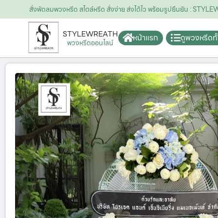
สั่งพัดลมพวงหรีด สไตล์หรีด สั่งง่าย ส่งได้ไว พร้อมรูปยืนยัน : STY
STYLEWREATH
หน้าแรก
ดูพวงหรีดท
พวงหรีดออนไลน์