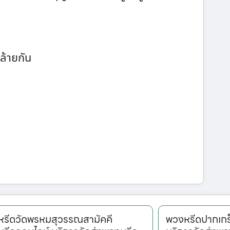
ล้ายกัน
รีดวัดพรหมสุวรรณสามัคคี
พวงหรีดปากเกร