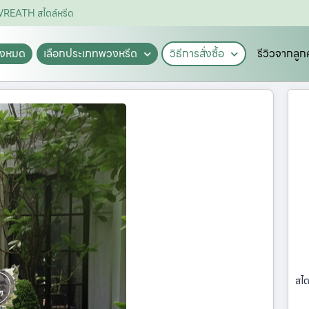
LEWREATH สไตล์หรีด
ั้งหมด
เลือกประเภทพวงหรีด
วิธีการสั่งซื้อ
รีวิวจากลูก
สไต