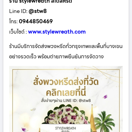
ร้าน stylewreath สไตล์หรีด
Line ID:
@stw8
โทร:
0944850469
เว็บไซต์ :
www.stylewreath.com
ร้านมีบริการจัดส่งพวงหรีดทั่วกรุงเทพและพื้นที่บางเขน
อย่างรวดเร็ว พร้อมถ่ายภาพยืนยันการจัดวาง