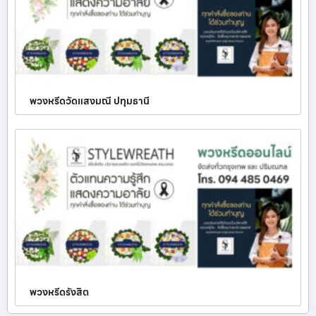
พวงหรีดวัดแสงมณี ปทุมธานี
พวงหรีดรังสิต