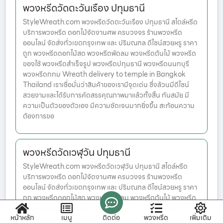
พวงหรีดวัดตะวันเรือง ปทุมธานี
StyleWreath.com พวงหรีดวัดตะวันเรือง ปทุมธานี สไตล์หรีด
บริการพวงหรีด ดอกไม้จัดงานศพ ครบวงจร ร้านพวงหรีด
ออนไลน์ จัดส่งทั่วเขตกรุงเทพ และ ปริมณฑล ดีไซน์สวยหรู ราคา
ถูก พวงหรีดดอกไม้สด พวงหรีดพัดลม พวงหรีดต้นไม้ พวงหรีด
ของใช้ พวงหรีดสำเร็จรูป พวงหรีดปทุมธานี พวงหรีดนนทบุรี
พวงหรีดกทม Wreath delivery to temple in Bangkok
Thailand เราเชื่อมั่นว่าสินค้าของเรามีจุดเด่น ซึ่งล้วนมีดีไซน์
สวยงามและได้รับการคัดสรรคุณภาพมาแล้วทั้งสิ้น ทันสมัย มี
ความเป็นตัวของตัวเอง มีความชัดเจนมากยิ่งขึ้น สะท้อนความ
ต้องการขอ
พวงหรีดวัดเวฬุวัน ปทุมธานี
StyleWreath.com พวงหรีดวัดเวฬุวัน ปทุมธานี สไตล์หรีด
บริการพวงหรีด ดอกไม้จัดงานศพ ครบวงจร ร้านพวงหรีด
ออนไลน์ จัดส่งทั่วเขตกรุงเทพ และ ปริมณฑล ดีไซน์สวยหรู ราคา
ถูก พวงหรีดดอกไม้สด พวงหรีดพัดลม พวงหรีดต้นไม้ พวงหรีด
ของใช้ พวงหรีดสำเร็จรูป พวงหรีดปทุมธานี พวงหรีดนนทบุรี
หน้าหลัก
เมนู
ติดต่อ
พวงหรีด
เพิ่มเติม
พวงหรีดกทม Wreath delivery to temple in Bangkok