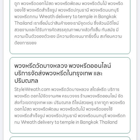
ถูก พวงหรีดดอกไม้สด พวงหรีดพัดลม พวงหรีดต้นไม้ พวงหรีด
ของใช้ พวงหรีดสำเร็จรูป พวงหรีดปทุมธานี พวงหรีดนนทบุรี
พวงหรีดกทม Wreath delivery to temple in Bangkok
Thailand เราเชื่อมั่นว่าสินค้าของเรามีจุดเด่น ซึ่งล้วนมีดีไซน์
สวยงามและได้รับการคัดสรรคุณภาพมาแล้วทั้งสิ้น ทันสมัย มี
ความเป็นตัวของตัวเอง มีความชัดเจนมากยิ่งขึ้น สะท้อนความ
ต้องการของ
พวงหรีดวัดบางหลวง พวงหรีดออนไลน์
บริการจัดส่งพวงหรีดในกรุงเทพ และ
ปริมณฑล
StyleWreath.com พวงหรีดวัดบางหลวง สไตล์หรีด บริการ
พวงหรีด ดอกไม้จัดงานศพ ครบวงจร ร้านพวงหรีดออนไลน์ จัด
ส่งทั่วเขตกรุงเทพ และ ปริมณฑล ดีไซน์สวยหรู ราคาถูก พวงหรีด
ดอกไม้สด พวงหรีดพัดลม พวงหรีดต้นไม้ พวงหรีดของใช้
พวงหรีดสำเร็จรูป พวงหรีดปทุมธานี พวงหรีดนนทบุรี พวงหรีดก
ทม Wreath delivery to temple in Bangkok Thailand