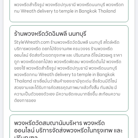
พวงหรีดสำเร็จรูป พวงหรีดปทุมธานี พวงหรีดนนทบุรี พวงหรีดก
ทม Wreath delivery to temple in Bangkok Thailand
ร้านพวงหรีดวัดฉิมพลี นนทบุรี
StyleWreath.com ร้านพวงหรีดวัดฉิมพลี นนทบุรี สไตล์หรีด
บริการพวงหรีด ดอกไม้จัดงานศพ ครบวงจร ร้านพวงหรีด
ออนไลน์ จัดส่งทั่วเขตกรุงเทพ และ ปริมณฑล ดีไซน์สวยหรู ราคา
ถูก พวงหรีดดอกไม้สด พวงหรีดพัดลม พวงหรีดต้นไม้ พวงหรีด
ของใช้ พวงหรีดสำเร็จรูป พวงหรีดปทุมธานี พวงหรีดนนทบุรี
พวงหรีดกทม Wreath delivery to temple in Bangkok
Thailand เราเชื่อมั่นว่าสินค้าของเรามีจุดเด่น ซึ่งล้วนมีดีไซน์
สวยงามและได้รับการคัดสรรคุณภาพมาแล้วทั้งสิ้น ทันสมัย มี
ความเป็นตัวของตัวเอง มีความชัดเจนมากยิ่งขึ้น สะท้อนความ
ต้องการของ
พวงหรีดวัดสมณานัมบริหาร พวงหรีด
ออนไลน์ บริการจัดส่งพวงหรีดในกรุงเทพ และ
ปริมณฑล