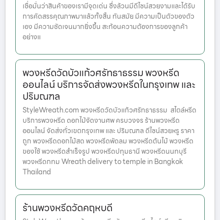
เชื่อมั่นว่าสินค้าของเรามีจุดเด่น ซึ่งล้วนมีดีไซน์สวยงามและได้รับ
การคัดสรรคุณภาพมาแล้วทั้งสิ้น ทันสมัย มีความเป็นตัวของตัว
เอง มีความชัดเจนมากยิ่งขึ้น สะท้อนความต้องการของลูกค้า
อย่างแ
พวงหรีดวัดบัวแก้วศรัทธาธรรม พวงหรีด
ออนไลน์ บริการจัดส่งพวงหรีดในกรุงเทพ และ
ปริมณฑล
StyleWreath.com พวงหรีดวัดบัวแก้วศรัทธาธรรม สไตล์หรีด
บริการพวงหรีด ดอกไม้จัดงานศพ ครบวงจร ร้านพวงหรีด
ออนไลน์ จัดส่งทั่วเขตกรุงเทพ และ ปริมณฑล ดีไซน์สวยหรู ราคา
ถูก พวงหรีดดอกไม้สด พวงหรีดพัดลม พวงหรีดต้นไม้ พวงหรีด
ของใช้ พวงหรีดสำเร็จรูป พวงหรีดปทุมธานี พวงหรีดนนทบุรี
พวงหรีดกทม Wreath delivery to temple in Bangkok
Thailand
ร้านพวงหรีดวัดคฤหบดี