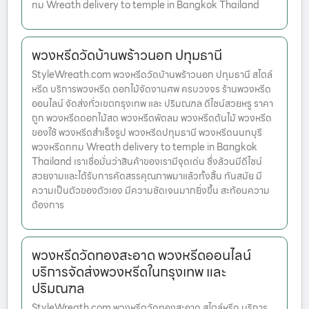
ทม Wreath delivery to temple in Bangkok Thailand
พวงหรีดวัดบ้านพร้าวนอก ปทุมธานี
StyleWreath.com พวงหรีดวัดบ้านพร้าวนอก ปทุมธานี สไตล์
หรีด บริการพวงหรีด ดอกไม้จัดงานศพ ครบวงจร ร้านพวงหรีด
ออนไลน์ จัดส่งทั่วเขตกรุงเทพ และ ปริมณฑล ดีไซน์สวยหรู ราคา
ถูก พวงหรีดดอกไม้สด พวงหรีดพัดลม พวงหรีดต้นไม้ พวงหรีด
ของใช้ พวงหรีดสำเร็จรูป พวงหรีดปทุมธานี พวงหรีดนนทบุรี
พวงหรีดกทม Wreath delivery to temple in Bangkok
Thailand เราเชื่อมั่นว่าสินค้าของเรามีจุดเด่น ซึ่งล้วนมีดีไซน์
สวยงามและได้รับการคัดสรรคุณภาพมาแล้วทั้งสิ้น ทันสมัย มี
ความเป็นตัวของตัวเอง มีความชัดเจนมากยิ่งขึ้น สะท้อนความ
ต้องการ
พวงหรีดวัดทองสะอาด พวงหรีดออนไลน์
บริการจัดส่งพวงหรีดในกรุงเทพ และ
ปริมณฑล
StyleWreath.com พวงหรีดวัดทองสะอาด สไตล์หรีด บริการ