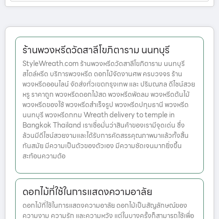
ร้านพวงหรีดวัดสาลีโขภิตาราม นนทบุรี
StyleWreath.com ร้านพวงหรีดวัดสาลีโขภิตาราม นนทบุรี
สไตล์หรีด บริการพวงหรีด ดอกไม้จัดงานศพ ครบวงจร ร้าน
พวงหรีดออนไลน์ จัดส่งทั่วเขตกรุงเทพ และ ปริมณฑล ดีไซน์สวย
หรู ราคาถูก พวงหรีดดอกไม้สด พวงหรีดพัดลม พวงหรีดต้นไม้
พวงหรีดของใช้ พวงหรีดสำเร็จรูป พวงหรีดปทุมธานี พวงหรีด
นนทบุรี พวงหรีดกทม Wreath delivery to temple in
Bangkok Thailand เราเชื่อมั่นว่าสินค้าของเรามีจุดเด่น ซึ่ง
ล้วนมีดีไซน์สวยงามและได้รับการคัดสรรคุณภาพมาแล้วทั้งสิ้น
ทันสมัย มีความเป็นตัวของตัวเอง มีความชัดเจนมากยิ่งขึ้น
สะท้อนความต้อ
ดอกไม้ที่ใช้ในการแสดงความอาลัย
ดอกไม้ที่ใช้ในการแสดงความอาลัย ดอกไม้เป็นสัญลักษณ์ของ
ความงาม ความรัก และความหวัง แต่ในบางครั้งก็สามารถใช้เพื่อ