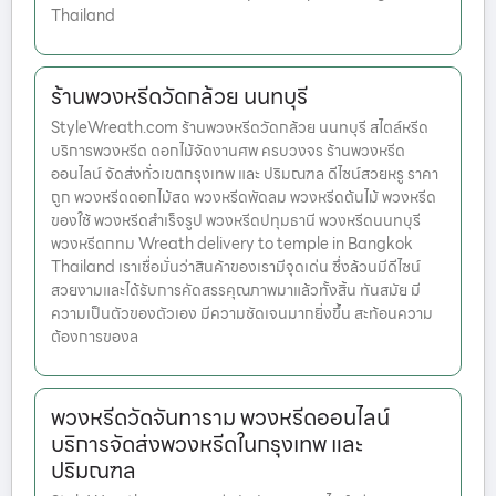
Thailand
ร้านพวงหรีดวัดกล้วย นนทบุรี
StyleWreath.com ร้านพวงหรีดวัดกล้วย นนทบุรี สไตล์หรีด
บริการพวงหรีด ดอกไม้จัดงานศพ ครบวงจร ร้านพวงหรีด
ออนไลน์ จัดส่งทั่วเขตกรุงเทพ และ ปริมณฑล ดีไซน์สวยหรู ราคา
ถูก พวงหรีดดอกไม้สด พวงหรีดพัดลม พวงหรีดต้นไม้ พวงหรีด
ของใช้ พวงหรีดสำเร็จรูป พวงหรีดปทุมธานี พวงหรีดนนทบุรี
พวงหรีดกทม Wreath delivery to temple in Bangkok
Thailand เราเชื่อมั่นว่าสินค้าของเรามีจุดเด่น ซึ่งล้วนมีดีไซน์
สวยงามและได้รับการคัดสรรคุณภาพมาแล้วทั้งสิ้น ทันสมัย มี
ความเป็นตัวของตัวเอง มีความชัดเจนมากยิ่งขึ้น สะท้อนความ
ต้องการของล
พวงหรีดวัดจันทาราม พวงหรีดออนไลน์
บริการจัดส่งพวงหรีดในกรุงเทพ และ
ปริมณฑล