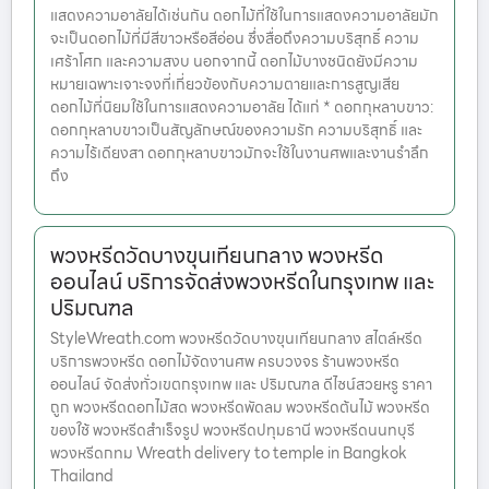
แสดงความอาลัยได้เช่นกัน ดอกไม้ที่ใช้ในการแสดงความอาลัยมัก
จะเป็นดอกไม้ที่มีสีขาวหรือสีอ่อน ซึ่งสื่อถึงความบริสุทธิ์ ความ
เศร้าโศก และความสงบ นอกจากนี้ ดอกไม้บางชนิดยังมีความ
หมายเฉพาะเจาะจงที่เกี่ยวข้องกับความตายและการสูญเสีย
ดอกไม้ที่นิยมใช้ในการแสดงความอาลัย ได้แก่ * ดอกกุหลาบขาว:
ดอกกุหลาบขาวเป็นสัญลักษณ์ของความรัก ความบริสุทธิ์ และ
ความไร้เดียงสา ดอกกุหลาบขาวมักจะใช้ในงานศพและงานรำลึก
ถึง
พวงหรีดวัดบางขุนเทียนกลาง พวงหรีด
ออนไลน์ บริการจัดส่งพวงหรีดในกรุงเทพ และ
ปริมณฑล
StyleWreath.com พวงหรีดวัดบางขุนเทียนกลาง สไตล์หรีด
บริการพวงหรีด ดอกไม้จัดงานศพ ครบวงจร ร้านพวงหรีด
ออนไลน์ จัดส่งทั่วเขตกรุงเทพ และ ปริมณฑล ดีไซน์สวยหรู ราคา
ถูก พวงหรีดดอกไม้สด พวงหรีดพัดลม พวงหรีดต้นไม้ พวงหรีด
ของใช้ พวงหรีดสำเร็จรูป พวงหรีดปทุมธานี พวงหรีดนนทบุรี
พวงหรีดกทม Wreath delivery to temple in Bangkok
Thailand