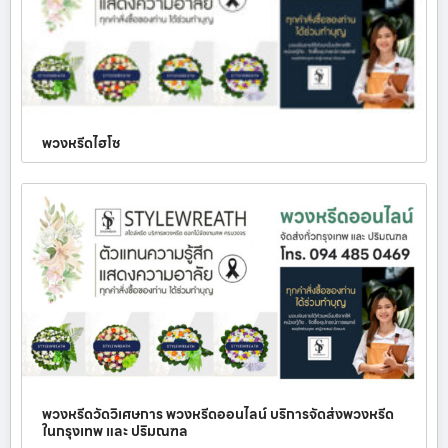
พวงหรีดไฮโซ
พวงหรีดวัดวิเศษการ พวงหรีดออนไลน์ บริการจัดส่งพวงหรีด
ในกรุงเทพ และ ปริมณฑล