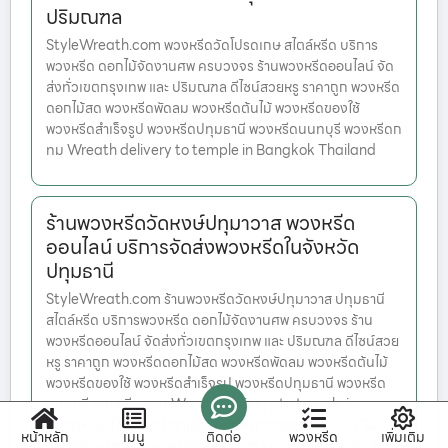
ปริมณฑล
StyleWreath.com พวงหรีดวัดโปรดเกษ สไตล์หรีด บริการ
พวงหรีด ดอกไม้จัดงานศพ ครบวงจร ร้านพวงหรีดออนไลน์ จัด
ส่งทั่วเขตกรุงเทพ และ ปริมณฑล ดีไซน์สวยหรู ราคาถูก พวงหรีด
ดอกไม้สด พวงหรีดพัดลม พวงหรีดต้นไม้ พวงหรีดของใช้
พวงหรีดสำเร็จรูป พวงหรีดปทุมธานี พวงหรีดนนทบุรี พวงหรีดก
ทม Wreath delivery to temple in Bangkok Thailand
ร้านพวงหรีดวัดหงษ์ปทุมาวาส พวงหรีด
ออนไลน์ บริการจัดส่งพวงหรีดในจังหวัด
ปทุมธานี
StyleWreath.com ร้านพวงหรีดวัดหงษ์ปทุมาวาส ปทุมธานี
สไตล์หรีด บริการพวงหรีด ดอกไม้จัดงานศพ ครบวงจร ร้าน
พวงหรีดออนไลน์ จัดส่งทั่วเขตกรุงเทพ และ ปริมณฑล ดีไซน์สวย
หรู ราคาถูก พวงหรีดดอกไม้สด พวงหรีดพัดลม พวงหรีดต้นไม้
พวงหรีดของใช้ พวงหรีดสำเร็จรูป พวงหรีดปทุมธานี พวงหรีด
นนทบุรี พวงหรีดกทม Wreath delivery to temple in
Bangkok Thailand เราเชื่อมั่นว่าสินค้าของเรามีจุดเด่น ซึ่ง
หน้าหลัก
เมนู
ติดต่อ
พวงหรีด
เพิ่มเติม
ล้วนมีดีไซน์สวยงามและได้รับการคัดสรรคุณภาพมาแล้วทั้งสิ้น