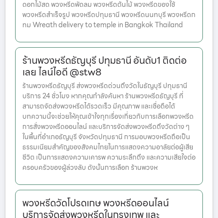
ดอกไม้สด พวงหรีดพัดลม พวงหรีดต้นไม้ พวงหรีดของใช้
พวงหรีดสำเร็จรูป พวงหรีดปทุมธานี พวงหรีดนนทบุรี พวงหรีดก
ทม Wreath delivery to temple in Bangkok Thailand
ร้านพวงหรีดธัญบุรี ปทุมธานี อันดับ1 ติดต่อ
เลย ไลน์ไอดี @stw8
ร้านพวงหรีดธัญบุรี ส่งพวงหรีดด่วนถึงวัดในธัญบุรี ปทุมธานี
บริการ 24 ชั่วโมง หากคุณกำลังค้นหา ร้านพวงหรีดธัญบุรี ที่
สามารถจัดส่งพวงหรีดได้รวดเร็ว มีคุณภาพ และเชื่อถือได้
บทความนี้จะช่วยให้คุณเข้าใจทุกเรื่องเกี่ยวกับการเลือกพวงหรีด
การสั่งพวงหรีดออนไลน์ และบริการจัดส่งพวงหรีดถึงวัดต่าง ๆ
ในพื้นที่อำเภอธัญบุรี จังหวัดปทุมธานี การมอบพวงหรีดถือเป็น
ธรรมเนียมสำคัญของสังคมไทยในการแสดงความอาลัยต่อผู้เสีย
ชีวิต เป็นการแสดงความเคารพ ความระลึกถึง และความเสียใจต่อ
ครอบครัวของผู้ล่วงลับ ดังนั้นการเลือก ร้านพวงห
พวงหรีดวัดโปรดเกษ พวงหรีดออนไลน์
บริการจัดส่งพวงหรีดในกรุงเทพ และ