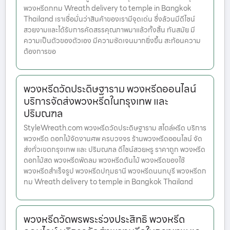
พวงหรีดกทม Wreath delivery to temple in Bangkok
Thailand เราเชื่อมั่นว่าสินค้าของเรามีจุดเด่น ซึ่งล้วนมีดีไซน์
สวยงามและได้รับการคัดสรรคุณภาพมาแล้วทั้งสิ้น ทันสมัย มี
ความเป็นตัวของตัวเอง มีความชัดเจนมากยิ่งขึ้น สะท้อนความ
ต้องการขอ
พวงหรีดวัดประดิษฐาราม พวงหรีดออนไลน์
บริการจัดส่งพวงหรีดในกรุงเทพ และ
ปริมณฑล
StyleWreath.com พวงหรีดวัดประดิษฐาราม สไตล์หรีด บริการ
พวงหรีด ดอกไม้จัดงานศพ ครบวงจร ร้านพวงหรีดออนไลน์ จัด
ส่งทั่วเขตกรุงเทพ และ ปริมณฑล ดีไซน์สวยหรู ราคาถูก พวงหรีด
ดอกไม้สด พวงหรีดพัดลม พวงหรีดต้นไม้ พวงหรีดของใช้
พวงหรีดสำเร็จรูป พวงหรีดปทุมธานี พวงหรีดนนทบุรี พวงหรีดก
ทม Wreath delivery to temple in Bangkok Thailand
พวงหรีดวัดพรพระร่วงประสิทธิ พวงหรีด