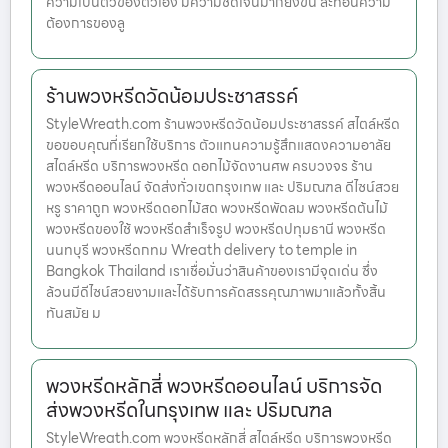
ความเป็นตัวของตัวเอง มีความชัดเจนมากยิ่งขึ้น สะท้อนความ
ต้องการของลู
ร้านพวงหรีดวัดน้อมประชาสรรค์
StyleWreath.com ร้านพวงหรีดวัดน้อมประชาสรรค์ สไตล์หรีด
ขอขอบคุณที่เรียกใช้บริการ ตัวแทนความรู้สึกแสดงความอาลัย
สไตล์หรีด บริการพวงหรีด ดอกไม้จัดงานศพ ครบวงจร ร้าน
พวงหรีดออนไลน์ จัดส่งทั่วเขตกรุงเทพ และ ปริมณฑล ดีไซน์สวย
หรู ราคาถูก พวงหรีดดอกไม้สด พวงหรีดพัดลม พวงหรีดต้นไม้
พวงหรีดของใช้ พวงหรีดสำเร็จรูป พวงหรีดปทุมธานี พวงหรีด
นนทบุรี พวงหรีดกทม Wreath delivery to temple in
Bangkok Thailand เราเชื่อมั่นว่าสินค้าของเรามีจุดเด่น ซึ่ง
ล้วนมีดีไซน์สวยงามและได้รับการคัดสรรคุณภาพมาแล้วทั้งสิ้น
ทันสมัย ม
พวงหรีดหลักสี่ พวงหรีดออนไลน์ บริการจัด
ส่งพวงหรีดในกรุงเทพ และ ปริมณฑล
StyleWreath.com พวงหรีดหลักสี่ สไตล์หรีด บริการพวงหรีด