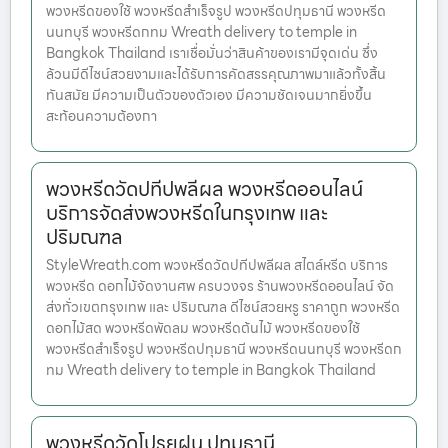
พวงหรีดของใช้ พวงหรีดสำเร็จรูป พวงหรีดปทุมธานี พวงหรีด
นนทบุรี พวงหรีดกทม Wreath delivery to temple in
Bangkok Thailand เราเชื่อมั่นว่าสินค้าของเรามีจุดเด่น ซึ่ง
ล้วนมีดีไซน์สวยงามและได้รับการคัดสรรคุณภาพมาแล้วทั้งสิ้น
ทันสมัย มีความเป็นตัวของตัวเอง มีความชัดเจนมากยิ่งขึ้น
สะท้อนความต้องกา
พวงหรีดวัดปทีปพลีผล พวงหรีดออนไลน์
บริการจัดส่งพวงหรีดในกรุงเทพ และ
ปริมณฑล
StyleWreath.com พวงหรีดวัดปทีปพลีผล สไตล์หรีด บริการ
พวงหรีด ดอกไม้จัดงานศพ ครบวงจร ร้านพวงหรีดออนไลน์ จัด
ส่งทั่วเขตกรุงเทพ และ ปริมณฑล ดีไซน์สวยหรู ราคาถูก พวงหรีด
ดอกไม้สด พวงหรีดพัดลม พวงหรีดต้นไม้ พวงหรีดของใช้
พวงหรีดสำเร็จรูป พวงหรีดปทุมธานี พวงหรีดนนทบุรี พวงหรีดก
ทม Wreath delivery to temple in Bangkok Thailand
พวงหรีดวัดโปรยฝน ปทุมธานี