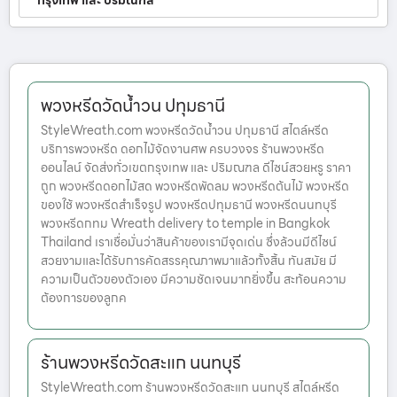
กรุงเทพ และ ปริมณฑล
พวงหรีดวัดน้ำวน ปทุมธานี
StyleWreath.com พวงหรีดวัดน้ำวน ปทุมธานี สไตล์หรีด
บริการพวงหรีด ดอกไม้จัดงานศพ ครบวงจร ร้านพวงหรีด
ออนไลน์ จัดส่งทั่วเขตกรุงเทพ และ ปริมณฑล ดีไซน์สวยหรู ราคา
ถูก พวงหรีดดอกไม้สด พวงหรีดพัดลม พวงหรีดต้นไม้ พวงหรีด
ของใช้ พวงหรีดสำเร็จรูป พวงหรีดปทุมธานี พวงหรีดนนทบุรี
พวงหรีดกทม Wreath delivery to temple in Bangkok
Thailand เราเชื่อมั่นว่าสินค้าของเรามีจุดเด่น ซึ่งล้วนมีดีไซน์
สวยงามและได้รับการคัดสรรคุณภาพมาแล้วทั้งสิ้น ทันสมัย มี
ความเป็นตัวของตัวเอง มีความชัดเจนมากยิ่งขึ้น สะท้อนความ
ต้องการของลูกค
ร้านพวงหรีดวัดสะแก นนทบุรี
StyleWreath.com ร้านพวงหรีดวัดสะแก นนทบุรี สไตล์หรีด