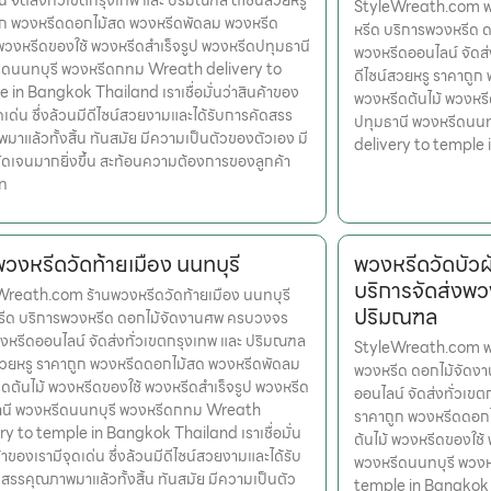
์ จัดส่งทั่วเขตกรุงเทพ และ ปริมณฑล ดีไซน์สวยหรู
StyleWreath.com พว
ูก พวงหรีดดอกไม้สด พวงหรีดพัดลม พวงหรีด
หรีด บริการพวงหรีด 
 พวงหรีดของใช้ พวงหรีดสำเร็จรูป พวงหรีดปทุมธานี
พวงหรีดออนไลน์ จัดส
ีดนนทบุรี พวงหรีดกทม Wreath delivery to
ดีไซน์สวยหรู ราคาถู
 in Bangkok Thailand เราเชื่อมั่นว่าสินค้าของ
พวงหรีดต้นไม้ พวงหรี
ุดเด่น ซึ่งล้วนมีดีไซน์สวยงามและได้รับการคัดสรร
ปทุมธานี พวงหรีดนน
มาแล้วทั้งสิ้น ทันสมัย มีความเป็นตัวของตัวเอง มี
delivery to temple
ดเจนมากยิ่งขึ้น สะท้อนความต้องการของลูกค้า
แท
พวงหรีดวัดท้ายเมือง นนทบุรี
พวงหรีดวัดบัว
บริการจัดส่งพว
reath.com ร้านพวงหรีดวัดท้ายเมือง นนทบุรี
ปริมณฑล
หรีด บริการพวงหรีด ดอกไม้จัดงานศพ ครบวงจร
งหรีดออนไลน์ จัดส่งทั่วเขตกรุงเทพ และ ปริมณฑล
StyleWreath.com พวง
สวยหรู ราคาถูก พวงหรีดดอกไม้สด พวงหรีดพัดลม
พวงหรีด ดอกไม้จัดง
ดต้นไม้ พวงหรีดของใช้ พวงหรีดสำเร็จรูป พวงหรีด
ออนไลน์ จัดส่งทั่วเข
านี พวงหรีดนนทบุรี พวงหรีดกทม Wreath
ราคาถูก พวงหรีดดอก
ry to temple in Bangkok Thailand เราเชื่อมั่น
ต้นไม้ พวงหรีดของใช้
้าของเรามีจุดเด่น ซึ่งล้วนมีดีไซน์สวยงามและได้รับ
พวงหรีดนนทบุรี พวง
สรรคุณภาพมาแล้วทั้งสิ้น ทันสมัย มีความเป็นตัว
temple in Bangkok