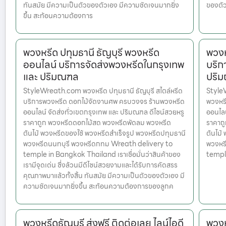
ทันสมัย มีความเป็นตัวของตัวเอง มีความชัดเจนมากยิ่ง
ของตัว
ขึ้น สะท้อนความต้องการ
พวงหรีด ปทุมธานี ธัญบุรี พวงหรีด
พวงห
ออนไลน์ บริการจัดส่งพวงหรีดในกรุงเทพ
บริก
และ ปริมณฑล
ปริ
StyleWreath.com พวงหรีด ปทุมธานี ธัญบุรี สไตล์หรีด
StyleW
บริการพวงหรีด ดอกไม้จัดงานศพ ครบวงจร ร้านพวงหรีด
พวงหร
ออนไลน์ จัดส่งทั่วเขตกรุงเทพ และ ปริมณฑล ดีไซน์สวยหรู
ออนไลน
ราคาถูก พวงหรีดดอกไม้สด พวงหรีดพัดลม พวงหรีด
ราคาถ
ต้นไม้ พวงหรีดของใช้ พวงหรีดสำเร็จรูป พวงหรีดปทุมธานี
ต้นไม้
พวงหรีดนนทบุรี พวงหรีดกทม Wreath delivery to
พวงหร
temple in Bangkok Thailand เราเชื่อมั่นว่าสินค้าของ
templ
เรามีจุดเด่น ซึ่งล้วนมีดีไซน์สวยงามและได้รับการคัดสรร
คุณภาพมาแล้วทั้งสิ้น ทันสมัย มีความเป็นตัวของตัวเอง มี
ความชัดเจนมากยิ่งขึ้น สะท้อนความต้องการของลูกค
พวงหรีดธัญบุรี ส่งฟรี ติดต่อเลย ไลน์ไอดี
พวงห