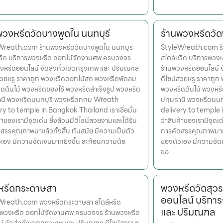
พวงหรีดวัดบางพูดใน นนทบุรี
ร้านพวงหรีดวัด
Wreath.com ร้านพวงหรีดวัดบางพูดใน นนทบุรี
StyleWreath.com ร้
หรีด บริการพวงหรีด ดอกไม้จัดงานศพ ครบวงจร
สไตล์หรีด บริการพว
งหรีดออนไลน์ จัดส่งทั่วเขตกรุงเทพ และ ปริมณฑล
ร้านพวงหรีดออนไลน์ 
สวยหรู ราคาถูก พวงหรีดดอกไม้สด พวงหรีดพัดลม
ดีไซน์สวยหรู ราคาถู
ดต้นไม้ พวงหรีดของใช้ พวงหรีดสำเร็จรูป พวงหรีด
พวงหรีดต้นไม้ พวงหรี
านี พวงหรีดนนทบุรี พวงหรีดกทม Wreath
ปทุมธานี พวงหรีดนน
ry to temple in Bangkok Thailand เราเชื่อมั่น
delivery to temple i
้าของเรามีจุดเด่น ซึ่งล้วนมีดีไซน์สวยงามและได้รับ
ว่าสินค้าของเรามีจุดเด
สรรคุณภาพมาแล้วทั้งสิ้น ทันสมัย มีความเป็นตัว
การคัดสรรคุณภาพมาแล้
เอง มีความชัดเจนมากยิ่งขึ้น สะท้อนความต้อ
ของตัวเอง มีความชัด
ขอ
หรีดกระดาษสา
พวงหรีดวัดสุว
ออนไลน์ บริการ
Wreath.com พวงหรีดกระดาษสา สไตล์หรีด
และ ปริมณฑล
รพวงหรีด ดอกไม้จัดงานศพ ครบวงจร ร้านพวงหรีด