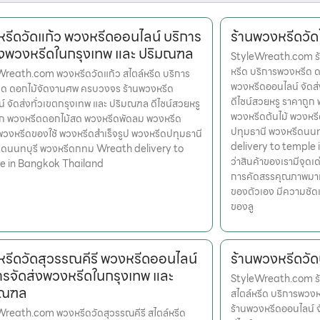
รีดวัดแก้ว พวงหรีดออนไลน์ บริการ
ร้านพวงหรีดวัดโ
่งพวงหรีดในกรุงเทพ และ ปริมณฑล
StyleWreath.com ร้า
หรีด บริการพวงหรีด 
reath.com พวงหรีดวัดแก้ว สไตล์หรีด บริการ
พวงหรีดออนไลน์ จัดส
ีด ดอกไม้จัดงานศพ ครบวงจร ร้านพวงหรีด
ดีไซน์สวยหรู ราคาถู
์ จัดส่งทั่วเขตกรุงเทพ และ ปริมณฑล ดีไซน์สวยหรู
พวงหรีดต้นไม้ พวงหรี
ูก พวงหรีดดอกไม้สด พวงหรีดพัดลม พวงหรีด
ปทุมธานี พวงหรีดนน
 พวงหรีดของใช้ พวงหรีดสำเร็จรูป พวงหรีดปทุมธานี
delivery to temple i
ีดนนทบุรี พวงหรีดกทม Wreath delivery to
ว่าสินค้าของเรามีจุดเด
e in Bangkok Thailand
การคัดสรรคุณภาพมาแล้
ของตัวเอง มีความชัด
ของลู
รีดวัดสุวรรณคีรี พวงหรีดออนไลน์
ร้านพวงหรีดวัด
ารจัดส่งพวงหรีดในกรุงเทพ และ
StyleWreath.com ร้
มณฑล
สไตล์หรีด บริการพว
ร้านพวงหรีดออนไลน์ 
reath.com พวงหรีดวัดสุวรรณคีรี สไตล์หรีด