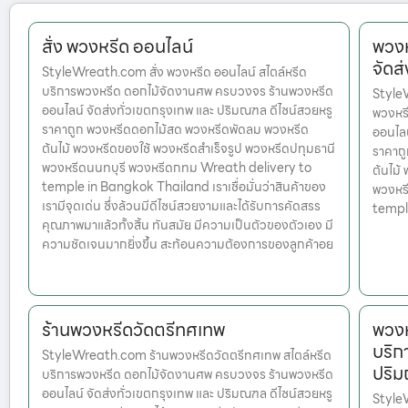
สั่ง พวงหรีด ออนไลน์
พวงห
จัดส
StyleWreath.com สั่ง พวงหรีด ออนไลน์ สไตล์หรีด
บริการพวงหรีด ดอกไม้จัดงานศพ ครบวงจร ร้านพวงหรีด
StyleW
ออนไลน์ จัดส่งทั่วเขตกรุงเทพ และ ปริมณฑล ดีไซน์สวยหรู
พวงหร
ราคาถูก พวงหรีดดอกไม้สด พวงหรีดพัดลม พวงหรีด
ออนไลน
ต้นไม้ พวงหรีดของใช้ พวงหรีดสำเร็จรูป พวงหรีดปทุมธานี
ราคาถ
พวงหรีดนนทบุรี พวงหรีดกทม Wreath delivery to
ต้นไม้
temple in Bangkok Thailand เราเชื่อมั่นว่าสินค้าของ
พวงหร
เรามีจุดเด่น ซึ่งล้วนมีดีไซน์สวยงามและได้รับการคัดสรร
templ
คุณภาพมาแล้วทั้งสิ้น ทันสมัย มีความเป็นตัวของตัวเอง มี
ความชัดเจนมากยิ่งขึ้น สะท้อนความต้องการของลูกค้าอย
ร้านพวงหรีดวัดตรีทศเทพ
พวงห
บริก
StyleWreath.com ร้านพวงหรีดวัดตรีทศเทพ สไตล์หรีด
ปริ
บริการพวงหรีด ดอกไม้จัดงานศพ ครบวงจร ร้านพวงหรีด
ออนไลน์ จัดส่งทั่วเขตกรุงเทพ และ ปริมณฑล ดีไซน์สวยหรู
StyleW