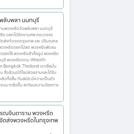
พลับพลา นนทบุรี
านพวงหรีดวัดพลับพลา นนทบุรี
งหรีด ดอกไม้จัดงานศพ ครบวงจร
จัดส่งทั่วเขตกรุงเทพ และ ปริมณฑล
ก พวงหรีดดอกไม้สด พวงหรีดพัดลม
ดของใช้ พวงหรีดสำเร็จรูป พวงหรีด
ทบุรี พวงหรีดกทม Wreath
n Bangkok Thailand เราเชื่อมั่น
่น ซึ่งล้วนมีดีไซน์สวยงามและได้รับ
วทั้งสิ้น ทันสมัย มีความเป็นตัว
เจนมากยิ่งขึ้น สะท้อนความต้องการ
รรณจินดาราม พวงหรีด
จัดส่งพวงหรีดในกรุงเทพ