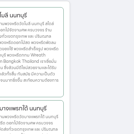
มลี นนทบุรี
นพวงหรีดวัดโมลี นนทบุรี สไตล์
ดอกไม้จัดงานศพ ครบวงจร ร้าน
่งทั่วเขตกรุงเทพ และ ปริมณฑล
ก พวงหรีดดอกไม้สด พวงหรีดพัดลม
ดของใช้ พวงหรีดสำเร็จรูป พวงหรีด
ทบุรี พวงหรีดกทม Wreath
n Bangkok Thailand เราเชื่อมั่น
่น ซึ่งล้วนมีดีไซน์สวยงามและได้รับ
วทั้งสิ้น ทันสมัย มีความเป็นตัว
เจนมากยิ่งขึ้น สะท้อนความต้องการ
บางแพรกใต้ นนทบุรี
านพวงหรีดวัดบางแพรกใต้ นนทบุรี
งหรีด ดอกไม้จัดงานศพ ครบวงจร
จัดส่งทั่วเขตกรุงเทพ และ ปริมณฑล