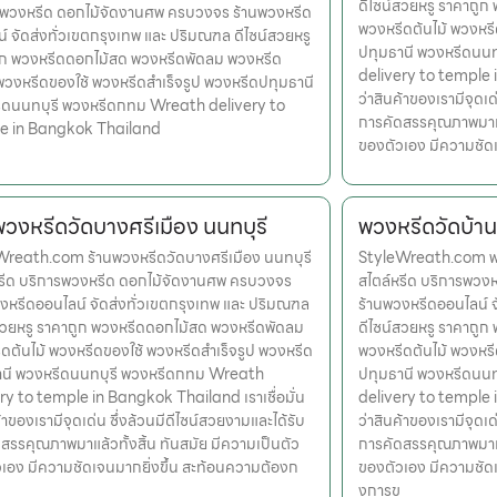
ดีไซน์สวยหรู ราคาถู
รพวงหรีด ดอกไม้จัดงานศพ ครบวงจร ร้านพวงหรีด
พวงหรีดต้นไม้ พวงหรี
์ จัดส่งทั่วเขตกรุงเทพ และ ปริมณฑล ดีไซน์สวยหรู
ปทุมธานี พวงหรีดนน
ูก พวงหรีดดอกไม้สด พวงหรีดพัดลม พวงหรีด
delivery to temple i
 พวงหรีดของใช้ พวงหรีดสำเร็จรูป พวงหรีดปทุมธานี
ว่าสินค้าของเรามีจุดเด
ีดนนทบุรี พวงหรีดกทม Wreath delivery to
การคัดสรรคุณภาพมาแล้
e in Bangkok Thailand
ของตัวเอง มีความชัด
พวงหรีดวัดบางศรีเมือง นนทบุรี
พวงหรีดวัดบ้าน
reath.com ร้านพวงหรีดวัดบางศรีเมือง นนทบุรี
StyleWreath.com พว
หรีด บริการพวงหรีด ดอกไม้จัดงานศพ ครบวงจร
สไตล์หรีด บริการพว
งหรีดออนไลน์ จัดส่งทั่วเขตกรุงเทพ และ ปริมณฑล
ร้านพวงหรีดออนไลน์ 
สวยหรู ราคาถูก พวงหรีดดอกไม้สด พวงหรีดพัดลม
ดีไซน์สวยหรู ราคาถู
ดต้นไม้ พวงหรีดของใช้ พวงหรีดสำเร็จรูป พวงหรีด
พวงหรีดต้นไม้ พวงหรี
านี พวงหรีดนนทบุรี พวงหรีดกทม Wreath
ปทุมธานี พวงหรีดนน
ry to temple in Bangkok Thailand เราเชื่อมั่น
delivery to temple i
้าของเรามีจุดเด่น ซึ่งล้วนมีดีไซน์สวยงามและได้รับ
ว่าสินค้าของเรามีจุดเด
สรรคุณภาพมาแล้วทั้งสิ้น ทันสมัย มีความเป็นตัว
การคัดสรรคุณภาพมาแล้
เอง มีความชัดเจนมากยิ่งขึ้น สะท้อนความต้องก
ของตัวเอง มีความชัดเ
งการข