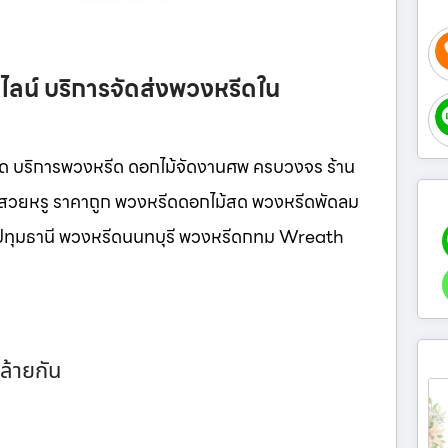
ลน์ บริการจัดส่งพวงหรีดใน
ด บริการพวงหรีด ดอกไม้จัดงานศพ ครบวงจร ร้าน
น์สวยหรู ราคาถูก พวงหรีดดอกไม้สด พวงหรีดพัดลม
ีดปทุมธานี พวงหรีดนนทบุรี พวงหรีดกทม Wreath
ล้ายกัน