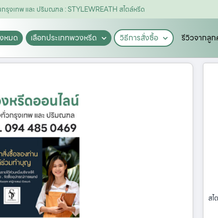
ดในกรุงเทพ และ ปริมณฑล : STYLEWREATH สไตล์หรีด
ั้งหมด
เลือกประเภทพวงหรีด
วิธีการสั่งซื้อ
รีวิวจากลูก
สไต