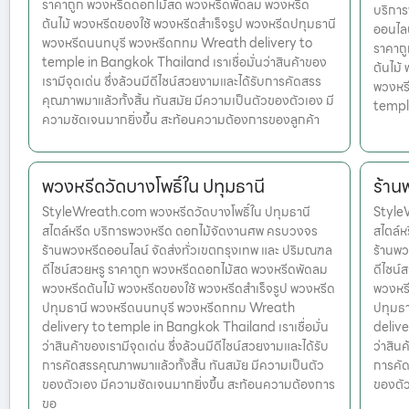
ราคาถูก พวงหรีดดอกไม้สด พวงหรีดพัดลม พวงหรีด
บริกา
ต้นไม้ พวงหรีดของใช้ พวงหรีดสำเร็จรูป พวงหรีดปทุมธานี
ออนไลน
พวงหรีดนนทบุรี พวงหรีดกทม Wreath delivery to
ราคาถ
temple in Bangkok Thailand เราเชื่อมั่นว่าสินค้าของ
ต้นไม้
เรามีจุดเด่น ซึ่งล้วนมีดีไซน์สวยงามและได้รับการคัดสรร
พวงหร
คุณภาพมาแล้วทั้งสิ้น ทันสมัย มีความเป็นตัวของตัวเอง มี
templ
ความชัดเจนมากยิ่งขึ้น สะท้อนความต้องการของลูกค้า
พวงหรีดวัดบางโพธิ์ใน ปทุมธานี
ร้าน
StyleWreath.com พวงหรีดวัดบางโพธิ์ใน ปทุมธานี
StyleW
สไตล์หรีด บริการพวงหรีด ดอกไม้จัดงานศพ ครบวงจร
สไตล์
ร้านพวงหรีดออนไลน์ จัดส่งทั่วเขตกรุงเทพ และ ปริมณฑล
ร้านพว
ดีไซน์สวยหรู ราคาถูก พวงหรีดดอกไม้สด พวงหรีดพัดลม
ดีไซน์
พวงหรีดต้นไม้ พวงหรีดของใช้ พวงหรีดสำเร็จรูป พวงหรีด
พวงหรี
ปทุมธานี พวงหรีดนนทบุรี พวงหรีดกทม Wreath
ปทุมธ
delivery to temple in Bangkok Thailand เราเชื่อมั่น
delive
ว่าสินค้าของเรามีจุดเด่น ซึ่งล้วนมีดีไซน์สวยงามและได้รับ
ว่าสินค
การคัดสรรคุณภาพมาแล้วทั้งสิ้น ทันสมัย มีความเป็นตัว
การคัด
ของตัวเอง มีความชัดเจนมากยิ่งขึ้น สะท้อนความต้องการ
ของตัว
ขอ