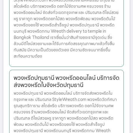
StyleWreath.com พวงหรีดวัดแสวงสามัคคีธรรม ปทุมธานี
สไตล์หรีด บริการพวงหรีด ดอกไม้จัดงานศพ ครบวงจร ร้าน
พวงหรีดออนไลน์ จัดส่งทั่วเขตกรุงเทพ และ ปริมณฑล ดีไซน์สวย
หรู ราคาถูก พวงหรีดดอกไม้สด พวงหรีดพัดลม พวงหรีดต้นไม้
พวงหรีดของใช้ พวงหรีดสำเร็จรูป พวงหรีดปทุมธานี พวงหรีด
นนทบุรี พวงหรีดกทม Wreath delivery to temple in
Bangkok Thailand เราเชื่อมั่นว่าสินค้าของเรามีจุดเด่น ซึ่ง
ล้วนมีดีไซน์สวยงามและได้รับการคัดสรรคุณภาพมาแล้วทั้งสิ้น
ทันสมัย มีความเป็นตัวของตัวเอง มีความชัดเจนมากยิ่งขึ้น
สะท้อนความต้อง
พวงหรีดปทุมธานี พวงหรีดออนไลน์ บริการจัด
ส่งพวงหรีดในจังหวัดปทุมธานี
พวงหรีดปทุมธานี พวงหรีดออนไลน์ บริการจัดส่งพวงหรีดใน
กรุงเทพ และ ปริมณฑล StyleWreath.com พวงหรีดวัดทัศนา
รุณสุนทริการาม สไตล์หรีด บริการพวงหรีด ดอกไม้จัดงานศพ
ครบวงจร ร้านพวงหรีดออนไลน์ จัดส่งทั่วเขตกรุงเทพ และ
ปริมณฑล ดีไซน์สวยหรู ราคาถูก พวงหรีดดอกไม้สด พวงหรีด
พัดลม พวงหรีดต้นไม้ พวงหรีดของใช้ พวงหรีดสำเร็จรูป
พวงหรีดปทุมธานี พวงหรีดนนทบุรี พวงหรีดกทม Wreath