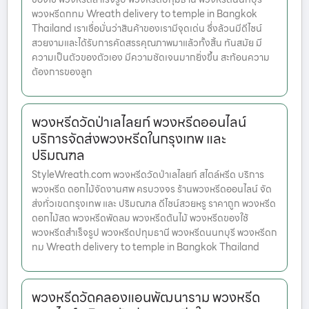
พวงหรีดกทม Wreath delivery to temple in Bangkok
Thailand เราเชื่อมั่นว่าสินค้าของเรามีจุดเด่น ซึ่งล้วนมีดีไซน์
สวยงามและได้รับการคัดสรรคุณภาพมาแล้วทั้งสิ้น ทันสมัย มี
ความเป็นตัวของตัวเอง มีความชัดเจนมากยิ่งขึ้น สะท้อนความ
ต้องการของลูก
พวงหรีดวัดป่าเลไลยก์ พวงหรีดออนไลน์
บริการจัดส่งพวงหรีดในกรุงเทพ และ
ปริมณฑล
StyleWreath.com พวงหรีดวัดป่าเลไลยก์ สไตล์หรีด บริการ
พวงหรีด ดอกไม้จัดงานศพ ครบวงจร ร้านพวงหรีดออนไลน์ จัด
ส่งทั่วเขตกรุงเทพ และ ปริมณฑล ดีไซน์สวยหรู ราคาถูก พวงหรีด
ดอกไม้สด พวงหรีดพัดลม พวงหรีดต้นไม้ พวงหรีดของใช้
พวงหรีดสำเร็จรูป พวงหรีดปทุมธานี พวงหรีดนนทบุรี พวงหรีดก
ทม Wreath delivery to temple in Bangkok Thailand
พวงหรีดวัดคลองแอนพัฒนาราม พวงหรีด