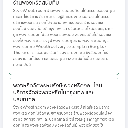
ร้านพวงหรีดสนับทึบ
StyleWreath.com ร้านพวงหรีดสนับทึบ สไตล์หรีด ขอขอบคุณ
ที่เรียกใช้บริการ ตัวแทนความรู้สึกแสดงความอาลัย สไตล์หรีด
บริการพวงหรีด ดอกไม้จัดงานศพ ครบวงจร ร้านพวงหรีด
ออนไลน์ จัดส่งทั่วเขตกรุงเทพ และ ปริมณฑล ดีไซน์สวยหรู ราคา
ถูก พวงหรีดดอกไม้สด พวงหรีดพัดลม พวงหรีดต้นไม้ พวงหรีด
ของใช้ พวงหรีดสำเร็จรูป พวงหรีดปทุมธานี พวงหรีดนนทบุรี
พวงหรีดกทม Wreath delivery to temple in Bangkok
Thailand เราเชื่อมั่นว่าสินค้าของเรามีจุดเด่น ซึ่งล้วนมีดีไซน์
สวยงามและได้รับการคัดสรรคุณภาพมาแล้วทั้งสิ้น ทันสมัย มี
ความเป็นต
พวงหรีดวัดพรหมรังษี พวงหรีดออนไลน์
บริการจัดส่งพวงหรีดในกรุงเทพ และ
ปริมณฑล
StyleWreath.com พวงหรีดวัดพรหมรังษี สไตล์หรีด บริการ
พวงหรีด ดอกไม้จัดงานศพ ครบวงจร ร้านพวงหรีดออนไลน์ จัด
ส่งทั่วเขตกรุงเทพ และ ปริมณฑล ดีไซน์สวยหรู ราคาถูก พวงหรีด
ดอกไม้สด พวงหรีดพัดลม พวงหรีดต้นไม้ พวงหรีดของใช้