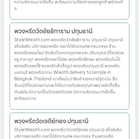
ความชัดเจนมากยิ่งขึ้น สะท้อนความต้องการของลูกค้าอย่างแท้
จ
พวงหรีดวัดอัยยิการาม ปทุมธานี
StyleWreath.com พวงหรีดวัดอัยยิการาม ปทุมธานี ปทุมธานี
สไตล์หรีด บริการพวงหรีด ดอกไม้จัดงานศพ ครบวงจร ร้าน
พวงหรีดออนไลน์ จัดส่งทั่วเขตกรุงเทพ และ ปริมณฑล ดีไซน์สวย
หรู ราคาถูก พวงหรีดดอกไม้สด พวงหรีดพัดลม พวงหรีดต้นไม้
พวงหรีดของใช้ พวงหรีดสำเร็จรูป พวงหรีดปทุมธานี พวงหรีด
นนทบุรี พวงหรีดกทม Wreath delivery to temple in
Bangkok Thailand เราเชื่อมั่นว่าสินค้าของเรามีจุดเด่น ซึ่ง
ล้วนมีดีไซน์สวยงามและได้รับการคัดสรรคุณภาพมาแล้วทั้งสิ้น
ทันสมัย มีความเป็นตัวของตัวเอง มีความชัดเจนมากยิ่งขึ้น
สะท้อนความ
พวงหรีดวัดเจดีย์ทอง ปทุมธานี
StyleWreath.com พวงหรีดวัดเจดีย์ทอง ปทุมธานี สไตล์หรีด
บริการพวงหรีด ดอกไม้จัดงานศพ ครบวงจร ร้านพวงหรีด