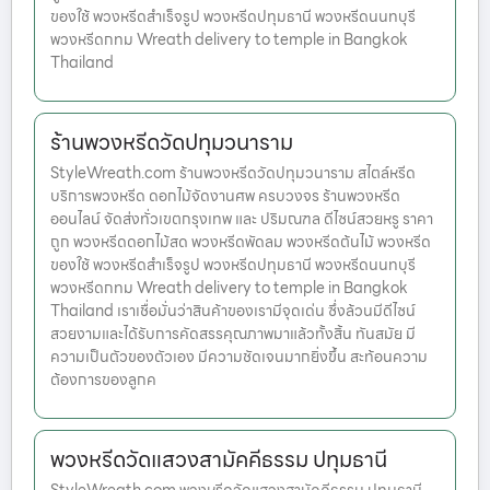
ของใช้ พวงหรีดสำเร็จรูป พวงหรีดปทุมธานี พวงหรีดนนทบุรี
พวงหรีดกทม Wreath delivery to temple in Bangkok
Thailand
ร้านพวงหรีดวัดปทุมวนาราม
StyleWreath.com ร้านพวงหรีดวัดปทุมวนาราม สไตล์หรีด
บริการพวงหรีด ดอกไม้จัดงานศพ ครบวงจร ร้านพวงหรีด
ออนไลน์ จัดส่งทั่วเขตกรุงเทพ และ ปริมณฑล ดีไซน์สวยหรู ราคา
ถูก พวงหรีดดอกไม้สด พวงหรีดพัดลม พวงหรีดต้นไม้ พวงหรีด
ของใช้ พวงหรีดสำเร็จรูป พวงหรีดปทุมธานี พวงหรีดนนทบุรี
พวงหรีดกทม Wreath delivery to temple in Bangkok
Thailand เราเชื่อมั่นว่าสินค้าของเรามีจุดเด่น ซึ่งล้วนมีดีไซน์
สวยงามและได้รับการคัดสรรคุณภาพมาแล้วทั้งสิ้น ทันสมัย มี
ความเป็นตัวของตัวเอง มีความชัดเจนมากยิ่งขึ้น สะท้อนความ
ต้องการของลูกค
พวงหรีดวัดแสวงสามัคคีธรรม ปทุมธานี