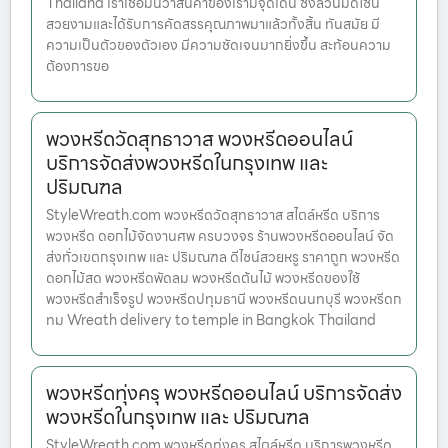
Thailand เราเชื่อมั่นว่าสินค้าของเรามีจุดเด่น ซึ่งล้วนมีดีไซน์
สวยงามและได้รับการคัดสรรคุณภาพมาแล้วทั้งสิ้น ทันสมัย มี
ความเป็นตัวของตัวเอง มีความชัดเจนมากยิ่งขึ้น สะท้อนความ
ต้องการขอ
พวงหรีดวัดสุทธาวาส พวงหรีดออนไลน์
บริการจัดส่งพวงหรีดในกรุงเทพ และ
ปริมณฑล
StyleWreath.com พวงหรีดวัดสุทธาวาส สไตล์หรีด บริการ
พวงหรีด ดอกไม้จัดงานศพ ครบวงจร ร้านพวงหรีดออนไลน์ จัด
ส่งทั่วเขตกรุงเทพ และ ปริมณฑล ดีไซน์สวยหรู ราคาถูก พวงหรีด
ดอกไม้สด พวงหรีดพัดลม พวงหรีดต้นไม้ พวงหรีดของใช้
พวงหรีดสำเร็จรูป พวงหรีดปทุมธานี พวงหรีดนนทบุรี พวงหรีดก
ทม Wreath delivery to temple in Bangkok Thailand
พวงหรีดทุ่งครุ พวงหรีดออนไลน์ บริการจัดส่ง
พวงหรีดในกรุงเทพ และ ปริมณฑล
StyleWreath.com พวงหรีดทุ่งครุ สไตล์หรีด บริการพวงหรีด