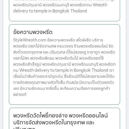
พวงหรีดปทุมธานี พวงหรีดนนทบุรี พวงหรีดกทม Wreath
delivery to temple in Bangkok Thailand
ข้อความพวงหรีด
StyleWreath.com ข้อความพวงหรีด สไตล์หรีด บริการ
พวงหรีด ดอกไม้จัดงานศพ ครบวงจร ร้านพวงหรีดออนไลน์ จัด
ส่งทั่วเขตกรุงเทพ และ ปริมณฑล ดีไซน์สวยหรู ราคาถูก พวงหรีด
ดอกไม้สด พวงหรีดพัดลม พวงหรีดต้นไม้ พวงหรีดของใช้
พวงหรีดสำเร็จรูป พวงหรีดปทุมธานี พวงหรีดนนทบุรี พวงหรีดก
ทม Wreath delivery to temple in Bangkok Thailand เรา
เชื่อมั่นว่าสินค้าของเรามีจุดเด่น ซึ่งล้วนมีดีไซน์สวยงามและได้รับ
การคัดสรรคุณภาพมาแล้วทั้งสิ้น ทันสมัย มีความเป็นตัวของตัว
เอง มีความชัดเจนมากยิ่งขึ้น สะท้อนความต้องการของลูกค้า
อย่างแท้
พวงหรีดวัดโพธิ์ทองล่าง พวงหรีดออนไลน์
บริการจัดส่งพวงหรีดในกรุงเทพ และ