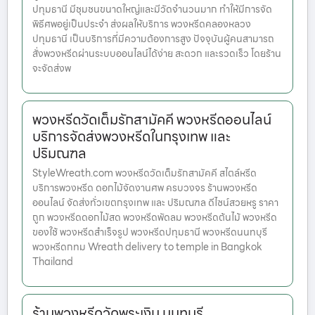
ปทุมธานี มีชุมชนขนาดใหญ่และมีวัดจำนวนมาก ทำให้มีการจัด
พิธีศพอยู่เป็นประจำ ส่งผลให้บริการ พวงหรีดคลองหลวง
ปทุมธานี เป็นบริการที่มีความต้องการสูง ปัจจุบันผู้คนสามารถ
สั่งพวงหรีดผ่านระบบออนไลน์ได้ง่าย สะดวก และรวดเร็ว โดยร้าน
จะจัดส่งพ
พวงหรีดวัดเต็มรักสามัคคี พวงหรีดออนไลน์
บริการจัดส่งพวงหรีดในกรุงเทพ และ
ปริมณฑล
StyleWreath.com พวงหรีดวัดเต็มรักสามัคคี สไตล์หรีด
บริการพวงหรีด ดอกไม้จัดงานศพ ครบวงจร ร้านพวงหรีด
ออนไลน์ จัดส่งทั่วเขตกรุงเทพ และ ปริมณฑล ดีไซน์สวยหรู ราคา
ถูก พวงหรีดดอกไม้สด พวงหรีดพัดลม พวงหรีดต้นไม้ พวงหรีด
ของใช้ พวงหรีดสำเร็จรูป พวงหรีดปทุมธานี พวงหรีดนนทบุรี
พวงหรีดกทม Wreath delivery to temple in Bangkok
Thailand
ร้านพวงหรีดวัดพระเงิน นนทบุรี