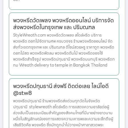
พวงหรีดวัดเพลง พวงหรีดออนไลน์ บริการจัด
ส่งพวงหรีดในกรุงเทพ และ ปริมณฑล
StyleWreath.com พวงหรีดวัดเพลง สไตล์หรีด บริการ
พวงหรีด ดอกไม้จัดงานศพ ครบวงจร ร้านพวงหรีดออนไลน์ จัด
ส่งทั่วเขตกรุงเทพ และ ปริมณฑล ดีไซน์สวยหรู ราคาถูก พวงหรีด
ดอกไม้สด พวงหรีดพัดลม พวงหรีดต้นไม้ พวงหรีดของใช้
พวงหรีดสำเร็จรูป พวงหรีดปทุมธานี พวงหรีดนนทบุรี พวงหรีดก
ทม Wreath delivery to temple in Bangkok Thailand
พวงหรีดปทุมธานี ส่งฟรี ติดต่อเลย ไลน์ไอดี
@stw8
พวงหรีดปทุมธานี ร้านพวงหรีดส่งด่วนทุกวัดในจังหวัด
ปทุมธานี stylewreath สไตล์หรีด การแสดงความอาลัยต่อผู้
ล่วงลับเป็นธรรมเนียมสำคัญของสังคมไทยที่มีมาอย่างยาวนาน
หนึ่งในสัญลักษณ์ของการแสดงความเคารพและความระลึกถึงผู้
เสียชีวิตคือ พวงหรีด ซึ่งมักถูกนำไปวางหน้าศาลาสวดพระ