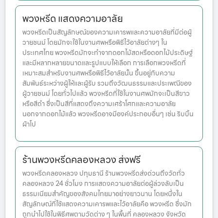
พวงหรีด แสดงความอาลัย
พวงหรีดเป็นสัญลักษณ์ของความเคารพและความอาลัยที่มีต่อผู้
วายชนม์ โดยมักจะใช้ในงานศพหรือพิธีไว้อาลัยต่างๆ ใน
ประเทศไทย พวงหรีดมักจะทำจากดอกไม้สดหรือดอกไม้ประดิษฐ์
และมีหลากหลายขนาดและรูปแบบให้เลือก การเลือกพวงหรีดที่
เหมาะสมสำหรับงานศพหรือพิธีไว้อาลัยนั้น ขึ้นอยู่กับความ
สัมพันธ์ระหว่างผู้ให้และผู้รับ รวมถึงวัฒนธรรมและประเพณีของ
ผู้วายชนม์ โดยทั่วไปแล้ว พวงหรีดที่ใช้ในงานศพมักจะเป็นสีขาว
หรือสีดำ ซึ่งเป็นสีที่แสดงถึงความเศร้าโศกและความอาลัย
นอกจากดอกไม้แล้ว พวงหรีดอาจมีองค์ประกอบอื่นๆ เช่น ริบบิ้น
ผ้าโป
ร้านพวงหรีดคลองหลวง ส่งฟรี
พวงหรีดคลองหลวง ปทุมธานี ร้านพวงหรีดส่งด่วนถึงวัดทั่ว
คลองหลวง 24 ชั่วโมง การแสดงความอาลัยต่อผู้ล่วงลับเป็น
ธรรมเนียมสำคัญของสังคมไทยมาอย่างยาวนาน โดยหนึ่งใน
สัญลักษณ์ที่ใช้แสดงความเคารพและไว้อาลัยคือ พวงหรีด ซึ่งมัก
ถูกนำไปใช้ในพิธีศพตามวัดต่าง ๆ ในพื้นที่ คลองหลวง จังหวัด