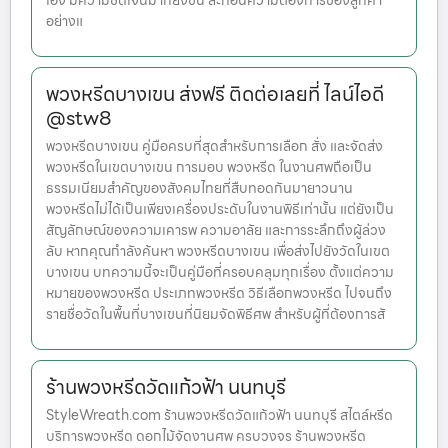
เอง มีความชัดเจนมากยิ่งขึ้น สะท้อนความต้องการของลูกค้า
อย่างแ
พวงหรีดบางเขน ส่งฟรี ติดต่อเลยที่ ไลน์ไอดี
@stw8
พวงหรีดบางเขน คู่มือครบที่สุดสำหรับการเลือก สั่ง และจัดส่ง
พวงหรีดในเขตบางเขน การมอบ พวงหรีด ในงานศพถือเป็น
ธรรมเนียมสำคัญของสังคมไทยที่สืบทอดกันมายาวนาน
พวงหรีดไม่ได้เป็นเพียงเครื่องประดับในงานพิธีเท่านั้น แต่ยังเป็น
สัญลักษณ์ของความเคารพ ความอาลัย และการระลึกถึงผู้ล่วง
ลับ หากคุณกำลังค้นหา พวงหรีดบางเขน เพื่อส่งไปยังวัดในเขต
บางเขน บทความนี้จะเป็นคู่มือที่ครอบคลุมทุกเรื่อง ตั้งแต่ความ
หมายของพวงหรีด ประเภทพวงหรีด วิธีเลือกพวงหรีด ไปจนถึง
รายชื่อวัดในพื้นที่บางเขนที่นิยมจัดพิธีศพ สำหรับผู้ที่ต้องการสั
ร้านพวงหรีดวัดแก้วฟ้า นนทบุรี
StyleWreath.com ร้านพวงหรีดวัดแก้วฟ้า นนทบุรี สไตล์หรีด
บริการพวงหรีด ดอกไม้จัดงานศพ ครบวงจร ร้านพวงหรีด