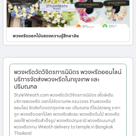
พวงหรีดดอกไม้แสดงความรู้สึกอาลัย
พวงหรีดวัดวิจิตรการนิมิตร พวงหรีดออนไลน์
บริการจัดส่งพวงหรีดในกรุงเทพ และ
ปริมณฑล
StyleWreath.com พวงหรีดวัดวิจิตรการนิมิตร สไตล์หรีด
บริการพวงหรีด ดอกไม้จัดงานศพ ครบวงจร ร้านพวงหรีด
ออนไลน์ จัดส่งทั่วเขตกรุงเทพ และ ปริมณฑล ดีไซน์สวยหรู ราคา
ถูก พวงหรีดดอกไม้สด พวงหรีดพัดลม พวงหรีดต้นไม้ พวงหรีด
ของใช้ พวงหรีดสำเร็จรูป พวงหรีดปทุมธานี พวงหรีดนนทบุรี
พวงหรีดกทม Wreath delivery to temple in Bangkok
Thailand