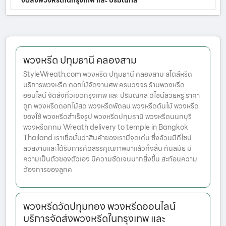
จัดส่งพวงหรีดในกรุงเทพ และ ปริมณฑล
พวงหรีด ปทุมธานี คลองสาม
StyleWreath.com พวงหรีด ปทุมธานี คลองสาม สไตล์หรีด
บริการพวงหรีด ดอกไม้จัดงานศพ ครบวงจร ร้านพวงหรีด
ออนไลน์ จัดส่งทั่วเขตกรุงเทพ และ ปริมณฑล ดีไซน์สวยหรู ราคา
ถูก พวงหรีดดอกไม้สด พวงหรีดพัดลม พวงหรีดต้นไม้ พวงหรีด
ของใช้ พวงหรีดสำเร็จรูป พวงหรีดปทุมธานี พวงหรีดนนทบุรี
พวงหรีดกทม Wreath delivery to temple in Bangkok
Thailand เราเชื่อมั่นว่าสินค้าของเรามีจุดเด่น ซึ่งล้วนมีดีไซน์
สวยงามและได้รับการคัดสรรคุณภาพมาแล้วทั้งสิ้น ทันสมัย มี
ความเป็นตัวของตัวเอง มีความชัดเจนมากยิ่งขึ้น สะท้อนความ
ต้องการของลูกค
พวงหรีดวัดปทุมทอง พวงหรีดออนไลน์
บริการจัดส่งพวงหรีดในกรุงเทพ และ