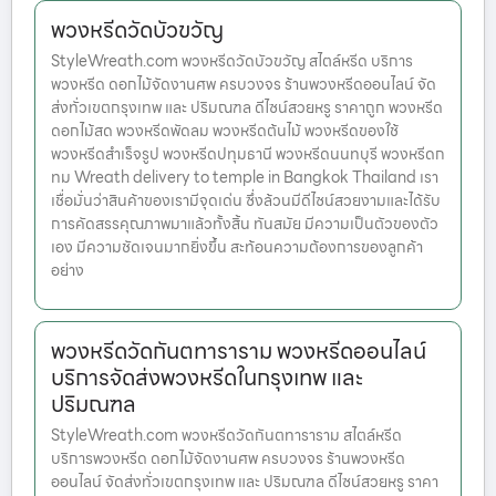
พวงหรีดวัดบัวขวัญ
StyleWreath.com พวงหรีดวัดบัวขวัญ สไตล์หรีด บริการ
พวงหรีด ดอกไม้จัดงานศพ ครบวงจร ร้านพวงหรีดออนไลน์ จัด
ส่งทั่วเขตกรุงเทพ และ ปริมณฑล ดีไซน์สวยหรู ราคาถูก พวงหรีด
ดอกไม้สด พวงหรีดพัดลม พวงหรีดต้นไม้ พวงหรีดของใช้
พวงหรีดสำเร็จรูป พวงหรีดปทุมธานี พวงหรีดนนทบุรี พวงหรีดก
ทม Wreath delivery to temple in Bangkok Thailand เรา
เชื่อมั่นว่าสินค้าของเรามีจุดเด่น ซึ่งล้วนมีดีไซน์สวยงามและได้รับ
การคัดสรรคุณภาพมาแล้วทั้งสิ้น ทันสมัย มีความเป็นตัวของตัว
เอง มีความชัดเจนมากยิ่งขึ้น สะท้อนความต้องการของลูกค้า
อย่าง
พวงหรีดวัดกันตทาราราม พวงหรีดออนไลน์
บริการจัดส่งพวงหรีดในกรุงเทพ และ
ปริมณฑล
StyleWreath.com พวงหรีดวัดกันตทาราราม สไตล์หรีด
บริการพวงหรีด ดอกไม้จัดงานศพ ครบวงจร ร้านพวงหรีด
ออนไลน์ จัดส่งทั่วเขตกรุงเทพ และ ปริมณฑล ดีไซน์สวยหรู ราคา