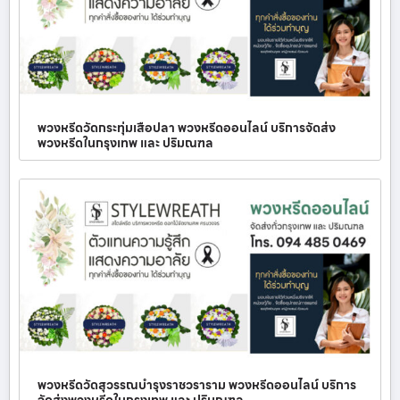
พวงหรีดวัดกระทุ่มเสือปลา พวงหรีดออนไลน์ บริการจัดส่ง
พวงหรีดในกรุงเทพ และ ปริมณฑล
พวงหรีดวัดสุวรรณบำรุงราชวราราม พวงหรีดออนไลน์ บริการ