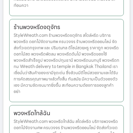
ท้อนควา
ร้านพวงหรีดจตุจักร
StyleWreath.com ร้านพวงหรีดจตุจักร สไตล์หรีด บริการ
พวงหรีด ดอกไม้จัดงานศพ ครบวงจร ร้านพวงหรีดออนไลน์ จัด
ส่งทั่วเขตกรุงเทพ และ ปริมณฑล ดีไซน์สวยหรู ราคาถูก พวงหรีด
ดอกไม้สด พวงหรีดพัดลม พวงหรีดต้นไม้ พวงหรีดของใช้
พวงหรีดสำเร็จรูป พวงหรีดปทุมธานี พวงหรีดนนทบุรี พวงหรีดก
ทม Wreath delivery to temple in Bangkok Thailand เรา
เชื่อมั่นว่าสินค้าของเรามีจุดเด่น ซึ่งล้วนมีดีไซน์สวยงามและได้รับ
การคัดสรรคุณภาพมาแล้วทั้งสิ้น ทันสมัย มีความเป็นตัวของตัว
เอง มีความชัดเจนมากยิ่งขึ้น สะท้อนความต้องการของลูกค้า
อย่า
พวงหรีดใกล้ฉัน
StyleWreath.com พวงหรีดใกล้ฉัน สไตล์หรีด บริการพวงหรีด
ดอกไม้จัดงานศพ ครบวงจร ร้านพวงหรีดออนไลน์ จัดส่งทั่วเขต