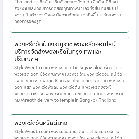
Thailand เราเชื่อมั่นว่าสินค้าของเรามีจุดเด่น ซึ่งล้วนมีดีไซน์
สวยงามและได้รับการคัดสรรคุณภาพมาแล้วทั้งสิ้น ทันสมัย มี
ความเป็นตัวของตัวเอง มีความชัดเจนมากยิ่งขึ้น สะท้อนความ
ต้องการของลูก
พวงหรีดวัดป่าเจริญราช พวงหรีดออนไลน์
บริการจัดส่งพวงหรีดในกรุงเทพ และ
ปริมณฑล
StyleWreath.com พวงหรีดวัดป่าเจริญราช สไตล์หรีด บริการ
พวงหรีด ดอกไม้จัดงานศพ ครบวงจร ร้านพวงหรีดออนไลน์ จัด
ส่งทั่วเขตกรุงเทพ และ ปริมณฑล ดีไซน์สวยหรู ราคาถูก พวงหรีด
ดอกไม้สด พวงหรีดพัดลม พวงหรีดต้นไม้ พวงหรีดของใช้
พวงหรีดสำเร็จรูป พวงหรีดปทุมธานี พวงหรีดนนทบุรี พวงหรีดก
ทม Wreath delivery to temple in Bangkok Thailand
พวงหรีดวันคริสต์มาส
StyleWreath.com พวงหรีดวันคริสต์มาส สไตล์หรีด บริการ
พวงหรีด ดอกไม้จัดงานศพ ครบวงจร ร้านพวงหรีดออนไลน์ จัด