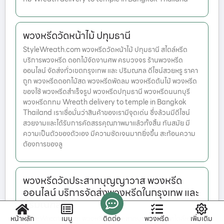
พวงหรีดวัดหน้าไม้ ปทุมธานี
StyleWreath.com พวงหรีดวัดหน้าไม้ ปทุมธานี สไตล์หรีด
บริการพวงหรีด ดอกไม้จัดงานศพ ครบวงจร ร้านพวงหรีด
ออนไลน์ จัดส่งทั่วเขตกรุงเทพ และ ปริมณฑล ดีไซน์สวยหรู ราคา
ถูก พวงหรีดดอกไม้สด พวงหรีดพัดลม พวงหรีดต้นไม้ พวงหรีด
ของใช้ พวงหรีดสำเร็จรูป พวงหรีดปทุมธานี พวงหรีดนนทบุรี
พวงหรีดกทม Wreath delivery to temple in Bangkok
Thailand เราเชื่อมั่นว่าสินค้าของเรามีจุดเด่น ซึ่งล้วนมีดีไซน์
สวยงามและได้รับการคัดสรรคุณภาพมาแล้วทั้งสิ้น ทันสมัย มี
ความเป็นตัวของตัวเอง มีความชัดเจนมากยิ่งขึ้น สะท้อนความ
ต้องการของลู
พวงหรีดวัดประสาทบุญญาวาส พวงหรีด
ออนไลน์ บริการจัดส่งพวงหรีดในกรุงเทพ และ
ปริมณฑล
หน้าหลัก
เมนู
ติดต่อ
พวงหรีด
เพิ่มเติม
StyleWreath.com พวงหรีดวัดประสาทบุญญาวาส สไตล์หรีด