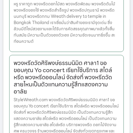
หรู ราคาถูก พวงหรีดดอกไม้สด พวงหรีดพัดลม พวงหรีดต้นไม้
พวงหรีดของใช้ พวงหรีดสำเร็จรูป พวงหรีดปทุมธานี พวงหรีด
นนทบุรี พวงหรีดกทม Wreath delivery to temple in
Bangkok Thailand เราเชื่อมั่นว่าสินค้าของเรามีจุดเด่น ซึ่ง
ล้วนมีดีไซน์สวยงามและได้รับการคัดสรรคุณภาพมาแล้วทั้งสิ้น
ทันสมัย มีความเป็นตัวของตัวเอง มีความชัดเจนมากยิ่งขึ้น สะ
ท้อนความต้
พวงหรีดวัดศิริพงษ์ธรรมนิมิต ศาลา1 ขอ
ขอบคุณ Yo concert เรียกใช้บริการ สไตล์
หรีด พวงหรีดออนไลน์ จัดส่งที่ พวงหรีดวัด
สายไหมเป็นตัวแทนความรู้สึกแสดงความ
อาลัย
StyleWreath.com พวงหรีดวัดศิริพงษ์ธรรมนิมิต ศาลา1 ขอ
ขอบคุณ Yo concert เรียกใช้บริการ สไตล์หรีด พวงหรีดออนไลน์
จัดส่งที่ พวงหรีดวัดศิริพงษ์ธรรมนิมิต เป็นตัวแทนความรู้สึก
แสดงความอาลัย สไตล์หรีด พวงหรีดออนไลน์ เป็นตัวแทนความ
รู้สึกแสดงความอาลัย สไตล์หรีด บริการพวงหรีด ดอกไม้จัดงาน
ศพ ครบวงจร ร้านพวงหรีดออนไลน์ จัดส่งทั่วเขตกรุงเทพ และ