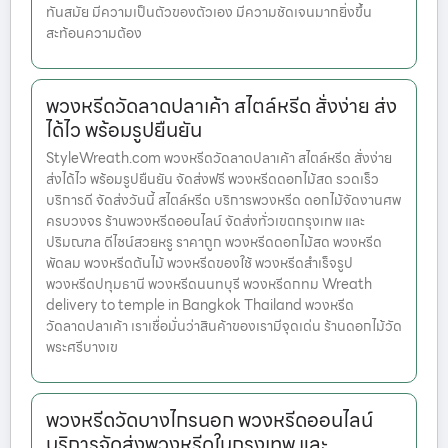
ทันสมัย มีความเป็นตัวของตัวเอง มีความชัดเจนมากยิ่งขึ้น
สะท้อนความต้อง
พวงหรีดวัดลาดปลาเค้า สไตล์หรีด สั่งง่าย ส่ง
ได้ไว พร้อมรูปยืนยัน
StyleWreath.com พวงหรีดวัดลาดปลาเค้า สไตล์หรีด สั่งง่าย
ส่งได้ไว พร้อมรูปยืนยัน จัดส่งฟรี พวงหรีดดอกไม้สด รวดเร็ว
บริการดี จัดส่งวันนี้ สไตล์หรีด บริการพวงหรีด ดอกไม้จัดงานศพ
ครบวงจร ร้านพวงหรีดออนไลน์ จัดส่งทั่วเขตกรุงเทพ และ
ปริมณฑล ดีไซน์สวยหรู ราคาถูก พวงหรีดดอกไม้สด พวงหรีด
พัดลม พวงหรีดต้นไม้ พวงหรีดของใช้ พวงหรีดสำเร็จรูป
พวงหรีดปทุมธานี พวงหรีดนนทบุรี พวงหรีดกทม Wreath
delivery to temple in Bangkok Thailand พวงหรีด
วัดลาดปลาเค้า เราเชื่อมั่นว่าสินค้าของเรามีจุดเด่น ร้านดอกไม้วัด
พระศรีบางเข
พวงหรีดวัดบางไกรนอก พวงหรีดออนไลน์
บริการจัดส่งพวงหรีดในกรุงเทพ และ