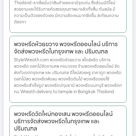
Thailand เราเชื่อมั่นว่าสินค้าของเรามีจุดเด่น ซึ่งล้วนมีดีไซน์
สวยงามและได้รับการคัดสรรคุณภาพมาแล้วทั้งสิ้น ทันสมัย มี
ความเป็นตัวของตัวเอง มีความชัดเจนมากยิ่งขึ้น สะท้อนความ
ต้องกา
พวงหรีดห้วยขวาง พวงหรีดออนไลน์ บริการ
จัดส่งพวงหรีดในกรุงเทพ และ ปริมณฑล
StyleWreath.com พวงหรีดห้วยขวาง สไตล์หรีด บริการ
พวงหรีด ดอกไม้จัดงานศพ ครบวงจร ร้านพวงหรีดออนไลน์ จัด
ส่งทั่วเขตกรุงเทพ และ ปริมณฑล ดีไซน์สวยหรู ราคาถูก พวงหรีด
ดอกไม้สด พวงหรีดพัดลม พวงหรีดต้นไม้ พวงหรีดของใช้
พวงหรีดสำเร็จรูป พวงหรีดปทุมธานี พวงหรีดนนทบุรี พวงหรีดก
ทม Wreath delivery to temple in Bangkok Thailand
พวงหรีดวัดใหม่ทองเสน พวงหรีดออนไลน์
บริการจัดส่งพวงหรีดในกรุงเทพ และ
ปริมณฑล