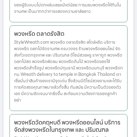
ของผู้รับแบบไม่ตกหล่นเลยแม้แต่น้อย การมอบพวงหรีดให้กันใน
งานศพ เป็นมากกว่าการแสดงความอาลัยอาว
พวงหรีด ตลาดรังสิต
StyleWreath.com พวงหรีด ตลาดรังสิต สไตล์หรีด บริการ
พวงหรีด ดอกไม้จัดงานศพ ครบวงจร ร้านพวงหรีดออนไลน์ จัด
ส่งทั่วเขตกรุงเทพ และ ปริมณฑล ดีไซน์สวยหรู ราคาถูก พวงหรีด
ดอกไม้สด พวงหรีดพัดลม พวงหรีดต้นไม้ พวงหรีดของใช้
พวงหรีดสำเร็จรูป พวงหรีดปทุมธานี พวงหรีดนนทบุรี พวงหรีดก
ทม Wreath delivery to temple in Bangkok Thailand เรา
เชื่อมั่นว่าสินค้าของเรามีจุดเด่น ซึ่งล้วนมีดีไซน์สวยงามและได้รับ
การคัดสรรคุณภาพมาแล้วทั้งสิ้น ทันสมัย มีความเป็นตัวของตัว
เอง มีความชัดเจนมากยิ่งขึ้น สะท้อนความต้องการของลูกค้า
อย่า
พวงหรีดวัดคฤหบดี พวงหรีดออนไลน์ บริการ
จัดส่งพวงหรีดในกรุงเทพ และ ปริมณฑล