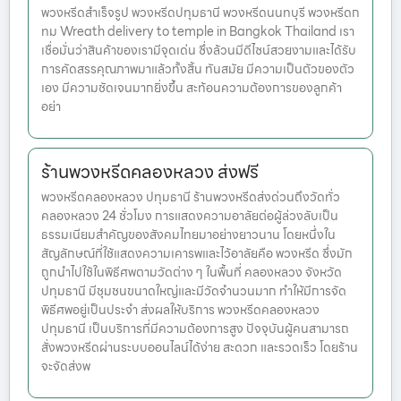
พวงหรีดสำเร็จรูป พวงหรีดปทุมธานี พวงหรีดนนทบุรี พวงหรีดก
ทม Wreath delivery to temple in Bangkok Thailand เรา
เชื่อมั่นว่าสินค้าของเรามีจุดเด่น ซึ่งล้วนมีดีไซน์สวยงามและได้รับ
การคัดสรรคุณภาพมาแล้วทั้งสิ้น ทันสมัย มีความเป็นตัวของตัว
เอง มีความชัดเจนมากยิ่งขึ้น สะท้อนความต้องการของลูกค้า
อย่า
ร้านพวงหรีดคลองหลวง ส่งฟรี
พวงหรีดคลองหลวง ปทุมธานี ร้านพวงหรีดส่งด่วนถึงวัดทั่ว
คลองหลวง 24 ชั่วโมง การแสดงความอาลัยต่อผู้ล่วงลับเป็น
ธรรมเนียมสำคัญของสังคมไทยมาอย่างยาวนาน โดยหนึ่งใน
สัญลักษณ์ที่ใช้แสดงความเคารพและไว้อาลัยคือ พวงหรีด ซึ่งมัก
ถูกนำไปใช้ในพิธีศพตามวัดต่าง ๆ ในพื้นที่ คลองหลวง จังหวัด
ปทุมธานี มีชุมชนขนาดใหญ่และมีวัดจำนวนมาก ทำให้มีการจัด
พิธีศพอยู่เป็นประจำ ส่งผลให้บริการ พวงหรีดคลองหลวง
ปทุมธานี เป็นบริการที่มีความต้องการสูง ปัจจุบันผู้คนสามารถ
สั่งพวงหรีดผ่านระบบออนไลน์ได้ง่าย สะดวก และรวดเร็ว โดยร้าน
จะจัดส่งพ