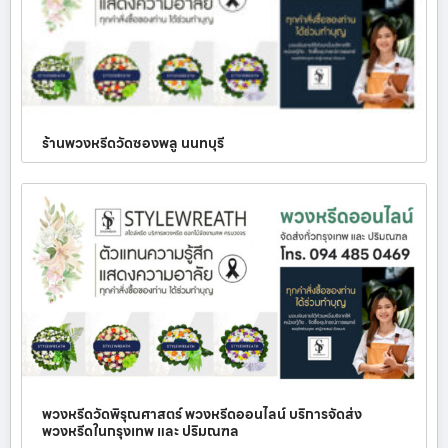
ร้านพวงหรีดวัดซองพลู นนทบุรี
พวงหรีดวัดพิรุณศาสตร์ พวงหรีดออนไลน์ บริการจัดส่ง
พวงหรีดในกรุงเทพ และ ปริมณฑล