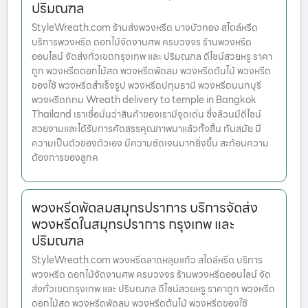
ปริมณฑล
StyleWreath.com ร้านส่งพวงหรีด บางบัวทอง สไตล์หรีด
บริการพวงหรีด ดอกไม้จัดงานศพ ครบวงจร ร้านพวงหรีด
ออนไลน์ จัดส่งทั่วเขตกรุงเทพ และ ปริมณฑล ดีไซน์สวยหรู ราคา
ถูก พวงหรีดดอกไม้สด พวงหรีดพัดลม พวงหรีดต้นไม้ พวงหรีด
ของใช้ พวงหรีดสำเร็จรูป พวงหรีดปทุมธานี พวงหรีดนนทบุรี
พวงหรีดกทม Wreath delivery to temple in Bangkok
Thailand เราเชื่อมั่นว่าสินค้าของเรามีจุดเด่น ซึ่งล้วนมีดีไซน์
สวยงามและได้รับการคัดสรรคุณภาพมาแล้วทั้งสิ้น ทันสมัย มี
ความเป็นตัวของตัวเอง มีความชัดเจนมากยิ่งขึ้น สะท้อนความ
ต้องการของลูกค
พวงหรีดพัดลมสมุทรปราการ บริการจัดส่ง
พวงหรีดในสมุทรปราการ กรุงเทพ และ
ปริมณฑล
StyleWreath.com พวงหรีดลาดหลุมแก้ว สไตล์หรีด บริการ
พวงหรีด ดอกไม้จัดงานศพ ครบวงจร ร้านพวงหรีดออนไลน์ จัด
ส่งทั่วเขตกรุงเทพ และ ปริมณฑล ดีไซน์สวยหรู ราคาถูก พวงหรีด
ดอกไม้สด พวงหรีดพัดลม พวงหรีดต้นไม้ พวงหรีดของใช้