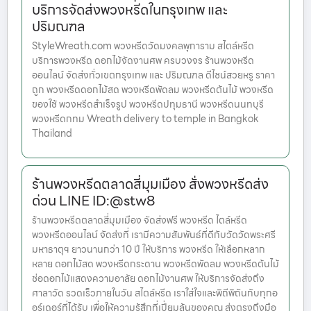
บริการจัดส่งพวงหรีดในกรุงเทพ และ
ปริมณฑล
StyleWreath.com พวงหรีดวัดมงคลพุการาม สไตล์หรีด
บริการพวงหรีด ดอกไม้จัดงานศพ ครบวงจร ร้านพวงหรีด
ออนไลน์ จัดส่งทั่วเขตกรุงเทพ และ ปริมณฑล ดีไซน์สวยหรู ราคา
ถูก พวงหรีดดอกไม้สด พวงหรีดพัดลม พวงหรีดต้นไม้ พวงหรีด
ของใช้ พวงหรีดสำเร็จรูป พวงหรีดปทุมธานี พวงหรีดนนทบุรี
พวงหรีดกทม Wreath delivery to temple in Bangkok
Thailand
ร้านพวงหรีดตลาดสี่มุมเมือง สั่งพวงหรีดส่ง
ด่วน LINE ID:@stw8
ร้านพวงหรีดตลาดสี่มุมเมือง จัดส่งฟรี พวงหรีด ไตล์หรีด
พวงหรีดออนไลน์ จัดส่งที่ เรามีความสัมพันธ์ที่ดีกับวัดวัดพระศรี
มหาธาตุฯ ยาวนานกว่า 10 ปี ให้บริการ พวงหรีด ให้เลือกหลาก
หลาย ดอกไม้สด พวงหรีดกระดาน พวงหรีดพัดลม พวงหรีดต้นไม้
ช่อดอกไม้แสดงความอาลัย ดอกไม้งานศพ ให้บริการจัดส่งถึง
ศาลาวัด รวดเร็วภายในวัน สไตล์หรีด เราใส่ใจและพิถีพิถันกับทุกอ
อร์เดอร์ที่ได้รับ เพื่อให้ความรู้สึกที่เปี่ยมล้นของคุณ ส่งตรงถึงมือ