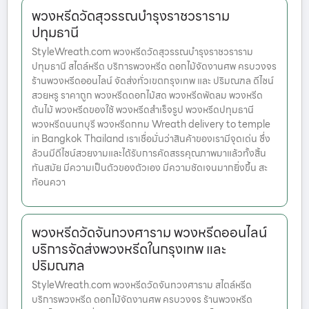
พวงหรีดวัดสุวรรณบำรุงราชวราราม
ปทุมธานี
StyleWreath.com พวงหรีดวัดสุวรรณบำรุงราชวราราม
ปทุมธานี สไตล์หรีด บริการพวงหรีด ดอกไม้จัดงานศพ ครบวงจร
ร้านพวงหรีดออนไลน์ จัดส่งทั่วเขตกรุงเทพ และ ปริมณฑล ดีไซน์
สวยหรู ราคาถูก พวงหรีดดอกไม้สด พวงหรีดพัดลม พวงหรีด
ต้นไม้ พวงหรีดของใช้ พวงหรีดสำเร็จรูป พวงหรีดปทุมธานี
พวงหรีดนนทบุรี พวงหรีดกทม Wreath delivery to temple
in Bangkok Thailand เราเชื่อมั่นว่าสินค้าของเรามีจุดเด่น ซึ่ง
ล้วนมีดีไซน์สวยงามและได้รับการคัดสรรคุณภาพมาแล้วทั้งสิ้น
ทันสมัย มีความเป็นตัวของตัวเอง มีความชัดเจนมากยิ่งขึ้น สะ
ท้อนควา
พวงหรีดวัดจันทวงศาราม พวงหรีดออนไลน์
บริการจัดส่งพวงหรีดในกรุงเทพ และ
ปริมณฑล
StyleWreath.com พวงหรีดวัดจันทวงศาราม สไตล์หรีด
บริการพวงหรีด ดอกไม้จัดงานศพ ครบวงจร ร้านพวงหรีด