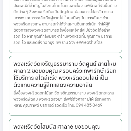
ประเพณีที่สำคัญในสังคมไทย โดยเฉพาะในงานพิธีศพที่จัดขึ้นตาม
วัดต่าง ๆ ซึ่งพวงหรีดถือเป็นสัญลักษณ์ของการไว้อาลัย ความ
เคารพ และการระลึกถึงผู้จากไป ในยุคปัจจุบัน การค้นหา ร้าน
พวงหรีดกรุงเทพ สามารถทำได้ง่ายผ่านอินเทอร์เน็ต ทำให้ผู้ที่
ต้องการส่งพวงหรีดสามารถสั่งซื้อและจัดส่งไปยังวัดได้อย่าง
รวดเร็ว หากคุณกำลังมองหาร้านพวงหรีดที่มีคุณภาพ บริการ
รวดเร็ว และจัดส่งทั่วกรุงเทพ ร้าน StyleWreath สไตล
พวงหรีดวัดเจริญธรรมาราม วัดศูนย์ สายไหม
ศาลา 2 ขอขอบคุณ ครอบครัวเทพารักษ์ เรียก
ใช้บริการ สไตล์หรีด พวงหรีดออนไลน์ เป็น
ตัวแทนความรู้สึกแสดงความอาลัย
สั่งซื้อพวงหรีดดอกไม้สด วัดเจริญธรรมาราม พวงหรีดกระดาน
พวงหรีดพัดลม พวงหรีดสวยๆ ส่งฟรีถึงศาลา มีให้เลือกหลาก
หลาย คุณภาพดี บริการดี รวดเร็ว โทร. 094 485 0469
พวงหรีดวัดโสมนัส ศาลา6 ขอขอบคุณ