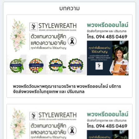
บทความ
พวงหรีดวัดมหาพฤฒารามวรวิหาร พวงหรีดออนไลน์ บริการ
จัดส่งพวงหรีดในกรุงเทพ และ ปริมณฑล