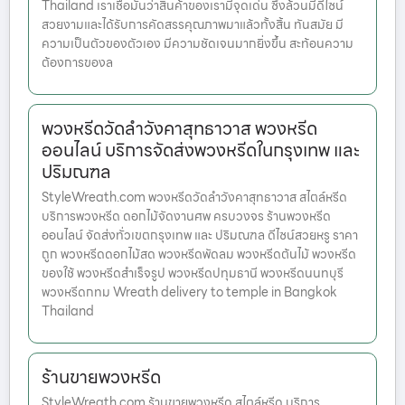
Thailand เราเชื่อมั่นว่าสินค้าของเรามีจุดเด่น ซึ่งล้วนมีดีไซน์
สวยงามและได้รับการคัดสรรคุณภาพมาแล้วทั้งสิ้น ทันสมัย มี
ความเป็นตัวของตัวเอง มีความชัดเจนมากยิ่งขึ้น สะท้อนความ
ต้องการของล
พวงหรีดวัดลำวังคาสุทธาวาส พวงหรีด
ออนไลน์ บริการจัดส่งพวงหรีดในกรุงเทพ และ
ปริมณฑล
StyleWreath.com พวงหรีดวัดลำวังคาสุทธาวาส สไตล์หรีด
บริการพวงหรีด ดอกไม้จัดงานศพ ครบวงจร ร้านพวงหรีด
ออนไลน์ จัดส่งทั่วเขตกรุงเทพ และ ปริมณฑล ดีไซน์สวยหรู ราคา
ถูก พวงหรีดดอกไม้สด พวงหรีดพัดลม พวงหรีดต้นไม้ พวงหรีด
ของใช้ พวงหรีดสำเร็จรูป พวงหรีดปทุมธานี พวงหรีดนนทบุรี
พวงหรีดกทม Wreath delivery to temple in Bangkok
Thailand
ร้านขายพวงหรีด
StyleWreath.com ร้านขายพวงหรีด สไตล์หรีด บริการ