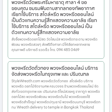
พวงหรีดวัดพระศรีมหาธาตุ ศาลา 4 ขอ
ขอบคุณ ชมรมฟันดาบสากลกองทัพอากาศ
เรียกใช้บริการ สไตล์หรีด พวงหรีดออนไลน์
เป็นตัวแทนความรู้สึกแสดงความอาลัย เรียก
ใช้บริการ สไตล์หรีด พวงหรีดออนไลน์ เป็น
ตัวแทนความรู้สึกแสดงความอาลัย
สั่งซื้อพวงหรีดดอกไม้สด วัดโสมนัส พวงหรีดกระดาน พวงหรีด
พัดลม พวงหรีดสวยๆ ส่งฟรีถึงศาลา มีให้เลือกหลากหลาย
คุณภาพดี บริการดี รวดเร็ว โทร. 094 485 0469
พวงหรีดวัดถั่วทอง พวงหรีดออนไลน์ บริการ
จัดส่งพวงหรีดในกรุงเทพ และ ปริมณฑล
StyleWreath.com พวงหรีดวัดถั่วทอง สไตล์หรีด บริการ
พวงหรีด ดอกไม้จัดงานศพ ครบวงจร ร้านพวงหรีดออนไลน์ จัด
ส่งทั่วเขตกรุงเทพ และ ปริมณฑล ดีไซน์สวยหรู ราคาถูก พวงหรีด
ดอกไม้สด พวงหรีดพัดลม พวงหรีดต้นไม้ พวงหรีดของใช้
พวงหรีดสำเร็จรูป พวงหรีดปทุมธานี พวงหรีดนนทบุรี พวงหรีดก
ทม Wreath delivery to temple in Bangkok Thailand