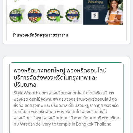
ร้านพวงหรีดวัดอรุณราชวราราม
พวงหรีดบางกอกใหญ่ พวงหรีดออนไลน์
บริการจัดส่งพวงหรีดในกรุงเทพ และ
ปริมณฑล
StyleWreath.com พวงหรีดบางกอกใหญ่ สไตล์หรีด บริการ
พวงหรีด ดอกไม้จัดงานศพ ครบวงจร ร้านพวงหรีดออนไลน์ จัด
ส่งทั่วเขตกรุงเทพ และ ปริมณฑล ดีไซน์สวยหรู ราคาถูก พวงหรีด
ดอกไม้สด พวงหรีดพัดลม พวงหรีดต้นไม้ พวงหรีดของใช้
พวงหรีดสำเร็จรูป พวงหรีดปทุมธานี พวงหรีดนนทบุรี พวงหรีดก
ทม Wreath delivery to temple in Bangkok Thailand