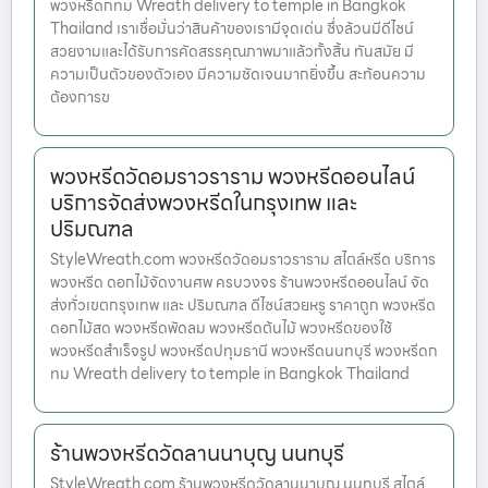
พวงหรีดกทม Wreath delivery to temple in Bangkok
Thailand เราเชื่อมั่นว่าสินค้าของเรามีจุดเด่น ซึ่งล้วนมีดีไซน์
สวยงามและได้รับการคัดสรรคุณภาพมาแล้วทั้งสิ้น ทันสมัย มี
ความเป็นตัวของตัวเอง มีความชัดเจนมากยิ่งขึ้น สะท้อนความ
ต้องการข
พวงหรีดวัดอมราวราราม พวงหรีดออนไลน์
บริการจัดส่งพวงหรีดในกรุงเทพ และ
ปริมณฑล
StyleWreath.com พวงหรีดวัดอมราวราราม สไตล์หรีด บริการ
พวงหรีด ดอกไม้จัดงานศพ ครบวงจร ร้านพวงหรีดออนไลน์ จัด
ส่งทั่วเขตกรุงเทพ และ ปริมณฑล ดีไซน์สวยหรู ราคาถูก พวงหรีด
ดอกไม้สด พวงหรีดพัดลม พวงหรีดต้นไม้ พวงหรีดของใช้
พวงหรีดสำเร็จรูป พวงหรีดปทุมธานี พวงหรีดนนทบุรี พวงหรีดก
ทม Wreath delivery to temple in Bangkok Thailand
ร้านพวงหรีดวัดลานนาบุญ นนทบุรี
StyleWreath.com ร้านพวงหรีดวัดลานนาบุญ นนทบุรี สไตล์