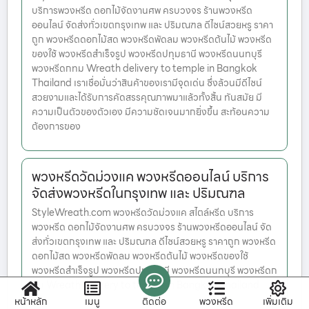
บริการพวงหรีด ดอกไม้จัดงานศพ ครบวงจร ร้านพวงหรีด
ออนไลน์ จัดส่งทั่วเขตกรุงเทพ และ ปริมณฑล ดีไซน์สวยหรู ราคา
ถูก พวงหรีดดอกไม้สด พวงหรีดพัดลม พวงหรีดต้นไม้ พวงหรีด
ของใช้ พวงหรีดสำเร็จรูป พวงหรีดปทุมธานี พวงหรีดนนทบุรี
พวงหรีดกทม Wreath delivery to temple in Bangkok
Thailand เราเชื่อมั่นว่าสินค้าของเรามีจุดเด่น ซึ่งล้วนมีดีไซน์
สวยงามและได้รับการคัดสรรคุณภาพมาแล้วทั้งสิ้น ทันสมัย มี
ความเป็นตัวของตัวเอง มีความชัดเจนมากยิ่งขึ้น สะท้อนความ
ต้องการของ
พวงหรีดวัดม่วงแค พวงหรีดออนไลน์ บริการ
จัดส่งพวงหรีดในกรุงเทพ และ ปริมณฑล
StyleWreath.com พวงหรีดวัดม่วงแค สไตล์หรีด บริการ
พวงหรีด ดอกไม้จัดงานศพ ครบวงจร ร้านพวงหรีดออนไลน์ จัด
ส่งทั่วเขตกรุงเทพ และ ปริมณฑล ดีไซน์สวยหรู ราคาถูก พวงหรีด
ดอกไม้สด พวงหรีดพัดลม พวงหรีดต้นไม้ พวงหรีดของใช้
พวงหรีดสำเร็จรูป พวงหรีดปทุมธานี พวงหรีดนนทบุรี พวงหรีดก
ทม Wreath delivery to temple in Bangkok Thailand
หน้าหลัก
เมนู
ติดต่อ
พวงหรีด
เพิ่มเติม