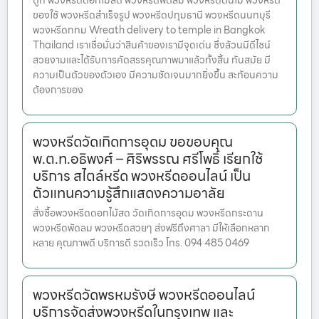
ถูก พวงหรีดดอกไม้สด พวงหรีดพัดลม พวงหรีดต้นไม้ พวงหรีด
ของใช้ พวงหรีดสำเร็จรูป พวงหรีดปทุมธานี พวงหรีดนนทบุรี
พวงหรีดกทม Wreath delivery to temple in Bangkok
Thailand เราเชื่อมั่นว่าสินค้าของเรามีจุดเด่น ซึ่งล้วนมีดีไซน์
สวยงามและได้รับการคัดสรรคุณภาพมาแล้วทั้งสิ้น ทันสมัย มี
ความเป็นตัวของตัวเอง มีความชัดเจนมากยิ่งขึ้น สะท้อนความ
ต้องการของ
พวงหรีดวัดเกิดการอุดม ขอขอบคุณ
พ.ต.ท.อธิพงศ์ – ศิริพรรณ ศรีโพธิ์ เรียกใช้
บริการ สไตล์หรีด พวงหรีดออนไลน์ เป็น
ตัวแทนความรู้สึกแสดงความอาลัย
สั่งซื้อพวงหรีดดอกไม้สด วัดเกิดการอุดม พวงหรีดกระดาน
พวงหรีดพัดลม พวงหรีดสวยๆ ส่งฟรีถึงศาลา มีให้เลือกหลาก
หลาย คุณภาพดี บริการดี รวดเร็ว โทร. 094 485 0469
พวงหรีดวัดพรหมรังษี พวงหรีดออนไลน์
บริการจัดส่งพวงหรีดในกรุงเทพ และ