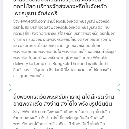
ดอกไม้สด บริการจัดส่งพวงหรีดในจังหวัด
เพชรบูรณ์ จัดส่งฟรี
StyleWreath.com รายชื่อวัดในจังหวัดเพชรบูรณ์ พวงหรีด
ดอกไม้สด บริการจัดส่งพวงหรีดในจังหวัดเพชรบูรณ์ ตัวแทน
ความรู้สึกแสดงความอาลัย สไตล์หรีด บริการพวงหรีด ดอกไม้จัด
งานศพ ครบวงจร ร้านพวงหรีดออนไลน์ จัดส่งทั่วเขตกรุงเทพ
และ ปริมณฑล ดีไซน์สวยหรู ราคาถูก พวงหรีดดอกไม้สด
พวงหรีดพัดลม พวงหรีดต้นไม้ พวงหรีดของใช้ พวงหรีดสำเร็จรูป
พวงหรีดปทุมธานี พวงหรีดนนทบุรี พวงหรีดกทม Wreath
delivery to temple in Bangkok Thailand เราเชื่อมั่นว่า
สินค้าของเรามีจุดเด่น ซึ่งล้วนมีดีไซน์สวยงามและได้รับการคัด
สรรคุณภาพมาแล้ว
สั่งพวงหรีดวัดพระศรีมหาธาตุ สไตล์หรีด ร้าน
ขายพวงหรีด สั่งง่าย ส่งได้ไว พร้อมรูปยืนยัน
StyleWreath.comสั่งพวงหรีดวัดพระศรีมหาธาตุ สไตล์หรีด
ร้านขายพวงหรีด สั่งง่าย ส่งได้ไว พร้อมรูปยืนยัน จัดส่งฟรี
พวงหรีดดอกไม้สด รวดเร็ว บริการดี จัดส่งวันนี้ สไตล์หรีด