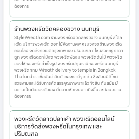
ต้องการ
ร้านพวงหรีดวัดคลองขวาง นนทบุรี
StyleWreath.com ร้านพวงหรีดวัดคลองขวาง นนทบุรี สไตล์
หรีด บริการพวงหรีด ดอกไม้จัดงานศพ ครบวงจร ร้านพวงหรีด
ออนไลน์ จัดส่งทั่วเขตกรุงเทพ และ ปริมณฑล ดีไซน์สวยหรู ราคา
ถูก พวงหรีดดอกไม้สด พวงหรีดพัดลม พวงหรีดต้นไม้ พวงหรีด
ของใช้ พวงหรีดสำเร็จรูป พวงหรีดปทุมธานี พวงหรีดนนทบุรี
พวงหรีดกทม Wreath delivery to temple in Bangkok
Thailand เราเชื่อมั่นว่าสินค้าของเรามีจุดเด่น ซึ่งล้วนมีดีไซน์
สวยงามและได้รับการคัดสรรคุณภาพมาแล้วทั้งสิ้น ทันสมัย มี
ความเป็นตัวของตัวเอง มีความชัดเจนมากยิ่งขึ้น สะท้อนความ
ต้องการข
พวงหรีดวัดลาดปลาเค้า พวงหรีดออนไลน์
บริการจัดส่งพวงหรีดในกรุงเทพ และ
ปริมณฑล