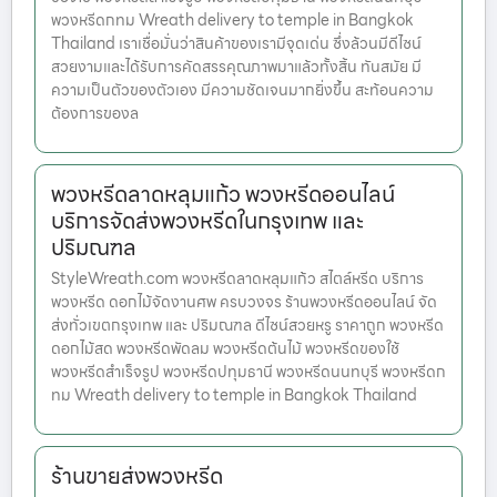
พวงหรีดกทม Wreath delivery to temple in Bangkok
Thailand เราเชื่อมั่นว่าสินค้าของเรามีจุดเด่น ซึ่งล้วนมีดีไซน์
สวยงามและได้รับการคัดสรรคุณภาพมาแล้วทั้งสิ้น ทันสมัย มี
ความเป็นตัวของตัวเอง มีความชัดเจนมากยิ่งขึ้น สะท้อนความ
ต้องการของล
พวงหรีดลาดหลุมแก้ว พวงหรีดออนไลน์
บริการจัดส่งพวงหรีดในกรุงเทพ และ
ปริมณฑล
StyleWreath.com พวงหรีดลาดหลุมแก้ว สไตล์หรีด บริการ
พวงหรีด ดอกไม้จัดงานศพ ครบวงจร ร้านพวงหรีดออนไลน์ จัด
ส่งทั่วเขตกรุงเทพ และ ปริมณฑล ดีไซน์สวยหรู ราคาถูก พวงหรีด
ดอกไม้สด พวงหรีดพัดลม พวงหรีดต้นไม้ พวงหรีดของใช้
พวงหรีดสำเร็จรูป พวงหรีดปทุมธานี พวงหรีดนนทบุรี พวงหรีดก
ทม Wreath delivery to temple in Bangkok Thailand
ร้านขายส่งพวงหรีด