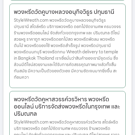
พวงหรีดวัดคูบางหลวงอนุกิจวิธูร ปทุมธานี
StyleWreath.com พวงหรีดวัดคูบางหลวงอนุกิจวิธูร
ปทุมธานี สไตล์หรีด บริการพวงหรีด ดอกไม้จัดงานศพ ครบวงจร
ร้านพวงหรีดออนไลน์ จัดส่งทั่วเขตกรุงเทพ และ ปริมณฑล ดีไซน์
สวยหรู ราคาถูก พวงหรีดดอกไม้สด พวงหรีดพัดลม พวงหรีด
ต้นไม้ พวงหรีดของใช้ พวงหรีดสำเร็จรูป พวงหรีดปทุมธานี
พวงหรีดนนทบุรี พวงหรีดกทม Wreath delivery to temple
in Bangkok Thailand เราเชื่อมั่นว่าสินค้าของเรามีจุดเด่น ซึ่ง
ล้วนมีดีไซน์สวยงามและได้รับการคัดสรรคุณภาพมาแล้วทั้งสิ้น
ทันสมัย มีความเป็นตัวของตัวเอง มีความชัดเจนมากยิ่งขึ้น สะ
ท้อนควา
พวงหรีดวัดคูหาสวรรค์วรวิหาร พวงหรีด
ออนไลน์ บริการจัดส่งพวงหรีดในกรุงเทพ และ
ปริมณฑล
StyleWreath.com พวงหรีดวัดคูหาสวรรค์วรวิหาร สไตล์หรีด
บริการพวงหรีด ดอกไม้จัดงานศพ ครบวงจร ร้านพวงหรีด
ออนไลน์ จัดส่งทั่วเขตกรุงเทพ และ ปริมณฑล ดีไซน์สวยหรู ราคา