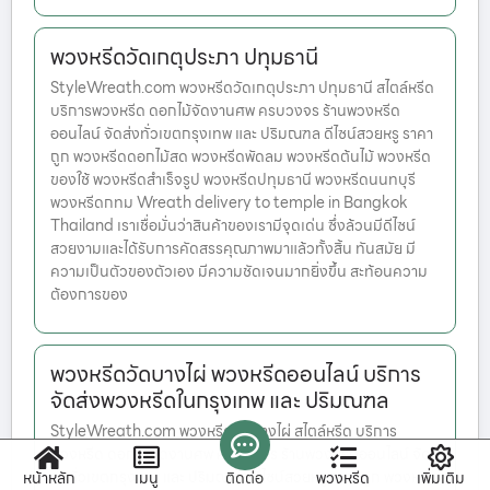
พวงหรีดวัดเกตุประภา ปทุมธานี
StyleWreath.com พวงหรีดวัดเกตุประภา ปทุมธานี สไตล์หรีด
บริการพวงหรีด ดอกไม้จัดงานศพ ครบวงจร ร้านพวงหรีด
ออนไลน์ จัดส่งทั่วเขตกรุงเทพ และ ปริมณฑล ดีไซน์สวยหรู ราคา
ถูก พวงหรีดดอกไม้สด พวงหรีดพัดลม พวงหรีดต้นไม้ พวงหรีด
ของใช้ พวงหรีดสำเร็จรูป พวงหรีดปทุมธานี พวงหรีดนนทบุรี
พวงหรีดกทม Wreath delivery to temple in Bangkok
Thailand เราเชื่อมั่นว่าสินค้าของเรามีจุดเด่น ซึ่งล้วนมีดีไซน์
สวยงามและได้รับการคัดสรรคุณภาพมาแล้วทั้งสิ้น ทันสมัย มี
ความเป็นตัวของตัวเอง มีความชัดเจนมากยิ่งขึ้น สะท้อนความ
ต้องการของ
พวงหรีดวัดบางไผ่ พวงหรีดออนไลน์ บริการ
จัดส่งพวงหรีดในกรุงเทพ และ ปริมณฑล
StyleWreath.com พวงหรีดวัดบางไผ่ สไตล์หรีด บริการ
พวงหรีด ดอกไม้จัดงานศพ ครบวงจร ร้านพวงหรีดออนไลน์ จัด
ส่งทั่วเขตกรุงเทพ และ ปริมณฑล ดีไซน์สวยหรู ราคาถูก พวงหรีด
หน้าหลัก
เมนู
ติดต่อ
พวงหรีด
เพิ่มเติม