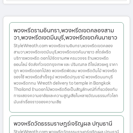
พวงหรีดรามอินทรา,พวงหรีดเขตคลองสาม
วา,พวงหรีดเขตมีนบุรี,พวงหรีดเขตคันนายาว
StyleWreath.com พวงหรีดรามอินทรา,พวงหรีดเขตคลอง
สามวา,พวงหรีดเขตมีนบุรี,พวงหรีดเขตคันนายาว สไตล์หรีด
บริการพวงหรีด ดอกไม้จัดงานศพ ครบวงจร ร้านพวงหรีด
ออนไลน์ จัดส่งทั่วเขตกรุงเทพ และ ปริมณฑล ดีไซน์สวยหรู ราคา
ถูก พวงหรีดดอกไม้สด พวงหรีดพัดลม พวงหรีดต้นไม้ พวงหรีด
ของใช้ พวงหรีดสำเร็จรูป พวงหรีดปทุมธานี พวงหรีดนนทบุรี
พวงหรีดกทม Wreath delivery to temple in Bangkok
Thailand ร้านดอกไม้พวงหรีดถือเป็นสัญลักษณ์ที่เกี่ยวข้องกับ
การแสดงความอาลัยและความสูญเสียในหลายวัฒนธรรมทั่วโลก
มันเล่าเรื่องราวของความเสีย
พวงหรีดวัดธรรมราษฎร์เจริญผล ปทุมธานี
StyleWreath.com พวงหรีดวัดธรรมราษฎร์เจริญผล ปทุมธานี