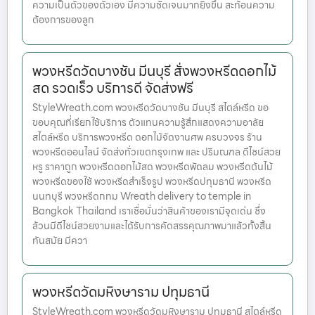
ความเป็นตัวของตัวเอง มีความชัดเจนมากยิ่งขึ้น สะท้อนความ
ต้องการของลูก
พวงหรีดวัดบางชัน มีนบุรี สั่งพวงหรีดดอกไม้
สด รวดเร็ว บริการดี จัดส่งฟรี
StyleWreath.com พวงหรีดวัดบางชัน มีนบุรี สไตล์หรีด ขอ
ขอบคุณที่เรียกใช้บริการ ตัวแทนความรู้สึกแสดงความอาลัย
สไตล์หรีด บริการพวงหรีด ดอกไม้จัดงานศพ ครบวงจร ร้าน
พวงหรีดออนไลน์ จัดส่งทั่วเขตกรุงเทพ และ ปริมณฑล ดีไซน์สวย
หรู ราคาถูก พวงหรีดดอกไม้สด พวงหรีดพัดลม พวงหรีดต้นไม้
พวงหรีดของใช้ พวงหรีดสำเร็จรูป พวงหรีดปทุมธานี พวงหรีด
นนทบุรี พวงหรีดกทม Wreath delivery to temple in
Bangkok Thailand เราเชื่อมั่นว่าสินค้าของเรามีจุดเด่น ซึ่ง
ล้วนมีดีไซน์สวยงามและได้รับการคัดสรรคุณภาพมาแล้วทั้งสิ้น
ทันสมัย มีควา
พวงหรีดวัดมหิงษาราม ปทุมธานี
StyleWreath.com พวงหรีดวัดมหิงษาราม ปทุมธานี สไตล์หรีด