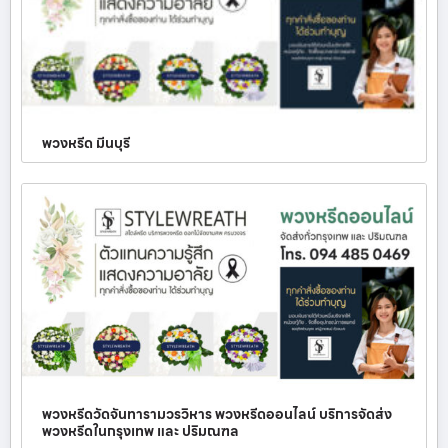
พวงหรีด มีนบุรี
พวงหรีดวัดจันทารามวรวิหาร พวงหรีดออนไลน์ บริการจัดส่ง
พวงหรีดในกรุงเทพ และ ปริมณฑล