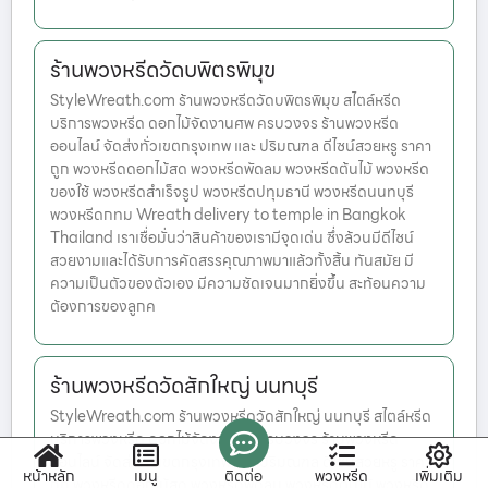
ร้านพวงหรีดวัดบพิตรพิมุข
StyleWreath.com ร้านพวงหรีดวัดบพิตรพิมุข สไตล์หรีด
บริการพวงหรีด ดอกไม้จัดงานศพ ครบวงจร ร้านพวงหรีด
ออนไลน์ จัดส่งทั่วเขตกรุงเทพ และ ปริมณฑล ดีไซน์สวยหรู ราคา
ถูก พวงหรีดดอกไม้สด พวงหรีดพัดลม พวงหรีดต้นไม้ พวงหรีด
ของใช้ พวงหรีดสำเร็จรูป พวงหรีดปทุมธานี พวงหรีดนนทบุรี
พวงหรีดกทม Wreath delivery to temple in Bangkok
Thailand เราเชื่อมั่นว่าสินค้าของเรามีจุดเด่น ซึ่งล้วนมีดีไซน์
สวยงามและได้รับการคัดสรรคุณภาพมาแล้วทั้งสิ้น ทันสมัย มี
ความเป็นตัวของตัวเอง มีความชัดเจนมากยิ่งขึ้น สะท้อนความ
ต้องการของลูกค
ร้านพวงหรีดวัดสักใหญ่ นนทบุรี
StyleWreath.com ร้านพวงหรีดวัดสักใหญ่ นนทบุรี สไตล์หรีด
บริการพวงหรีด ดอกไม้จัดงานศพ ครบวงจร ร้านพวงหรีด
ออนไลน์ จัดส่งทั่วเขตกรุงเทพ และ ปริมณฑล ดีไซน์สวยหรู ราคา
หน้าหลัก
เมนู
ติดต่อ
พวงหรีด
เพิ่มเติม
ถูก พวงหรีดดอกไม้สด พวงหรีดพัดลม พวงหรีดต้นไม้ พวงหรีด