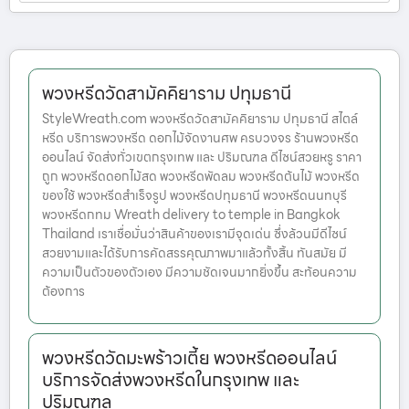
พวงหรีดวัดสามัคคิยาราม ปทุมธานี
StyleWreath.com พวงหรีดวัดสามัคคิยาราม ปทุมธานี สไตล์
หรีด บริการพวงหรีด ดอกไม้จัดงานศพ ครบวงจร ร้านพวงหรีด
ออนไลน์ จัดส่งทั่วเขตกรุงเทพ และ ปริมณฑล ดีไซน์สวยหรู ราคา
ถูก พวงหรีดดอกไม้สด พวงหรีดพัดลม พวงหรีดต้นไม้ พวงหรีด
ของใช้ พวงหรีดสำเร็จรูป พวงหรีดปทุมธานี พวงหรีดนนทบุรี
พวงหรีดกทม Wreath delivery to temple in Bangkok
Thailand เราเชื่อมั่นว่าสินค้าของเรามีจุดเด่น ซึ่งล้วนมีดีไซน์
สวยงามและได้รับการคัดสรรคุณภาพมาแล้วทั้งสิ้น ทันสมัย มี
ความเป็นตัวของตัวเอง มีความชัดเจนมากยิ่งขึ้น สะท้อนความ
ต้องการ
พวงหรีดวัดมะพร้าวเตี้ย พวงหรีดออนไลน์
บริการจัดส่งพวงหรีดในกรุงเทพ และ
ปริมณฑล