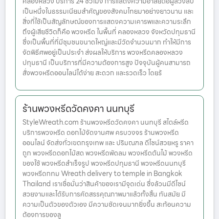
คลองหลวง บริการ 24 ชั่วโมง การแสดงความอาลัยต่อผู้ล่วงลับ
เป็นหนึ่งในธรรมเนียมสำคัญของสังคมไทยมาอย่างยาวนาน และ
สิ่งที่ใช้เป็นสัญลักษณ์ของการแสดงความเคารพและความระลึก
ถึงผู้เสียชีวิตก็คือ พวงหรีด ในพื้นที่ คลองหลวง จังหวัดปทุมธานี
ซึ่งเป็นพื้นที่ที่มีชุมชนขนาดใหญ่และมีวัดจำนวนมาก ทำให้มีการ
จัดพิธีศพอยู่เป็นประจำ ส่งผลให้บริการ พวงหรีดคลองหลวง
ปทุมธานี เป็นบริการที่มีความต้องการสูง ปัจจุบันผู้คนสามารถ
สั่งพวงหรีดออนไลน์ได้ง่าย สะดวก และรวดเร็ว โดยร้
ร้านพวงหรีดวัดคงคา นนทบุรี
StyleWreath.com ร้านพวงหรีดวัดคงคา นนทบุรี สไตล์หรีด
บริการพวงหรีด ดอกไม้จัดงานศพ ครบวงจร ร้านพวงหรีด
ออนไลน์ จัดส่งทั่วเขตกรุงเทพ และ ปริมณฑล ดีไซน์สวยหรู ราคา
ถูก พวงหรีดดอกไม้สด พวงหรีดพัดลม พวงหรีดต้นไม้ พวงหรีด
ของใช้ พวงหรีดสำเร็จรูป พวงหรีดปทุมธานี พวงหรีดนนทบุรี
พวงหรีดกทม Wreath delivery to temple in Bangkok
Thailand เราเชื่อมั่นว่าสินค้าของเรามีจุดเด่น ซึ่งล้วนมีดีไซน์
สวยงามและได้รับการคัดสรรคุณภาพมาแล้วทั้งสิ้น ทันสมัย มี
ความเป็นตัวของตัวเอง มีความชัดเจนมากยิ่งขึ้น สะท้อนความ
ต้องการของลู