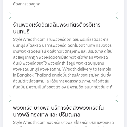
ต้องการของลูกค
ร้านพวงหรีดวัดเฉลิมพระเกียรติวรวิหาร
นนทบุรี
StyleWreath.com ร้านพวงหรีดวัดเฉลิมพระเกียรติวรวิหาร
นนทบุรี สไตล์หรีด บริการพวงหรีด ดอกไม้จัดงานศพ ครบวงจร
ร้านพวงหรีดออนไลน์ จัดส่งทั่วเขตกรุงเทพ และ ปริมณฑล ดีไซน์
สวยหรู ราคาถูก พวงหรีดดอกไม้สด พวงหรีดพัดลม พวงหรีด
ต้นไม้ พวงหรีดของใช้ พวงหรีดสำเร็จรูป พวงหรีดปทุมธานี
พวงหรีดนนทบุรี พวงหรีดกทม Wreath delivery to temple
in Bangkok Thailand เราเชื่อมั่นว่าสินค้าของเรามีจุดเด่น ซึ่ง
ล้วนมีดีไซน์สวยงามและได้รับการคัดสรรคุณภาพมาแล้วทั้งสิ้น
ทันสมัย มีความเป็นตัวของตัวเอง มีความชัดเจนมากยิ่งขึ้น สะท้
พวงหรีด บางพลี บริการจัดส่งพวงหรีดใน
บางพลี กรุงเทพ และ ปริมณฑล
StyleWreath.com พวงหรีด บางพลี สไตล์หรีด บริการพวงหรีด