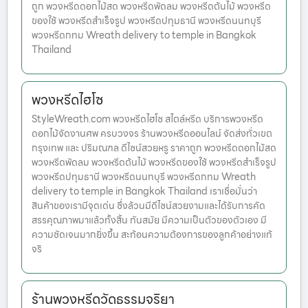
ถูก พวงหรีดดอกไม้สด พวงหรีดพัดลม พวงหรีดต้นไม้ พวงหรีด
ของใช้ พวงหรีดสำเร็จรูป พวงหรีดปทุมธานี พวงหรีดนนทบุรี
พวงหรีดกทม Wreath delivery to temple in Bangkok
Thailand
พวงหรีดไฮโซ
StyleWreath.com พวงหรีดไฮโซ สไตล์หรีด บริการพวงหรีด
ดอกไม้จัดงานศพ ครบวงจร ร้านพวงหรีดออนไลน์ จัดส่งทั่วเขต
กรุงเทพ และ ปริมณฑล ดีไซน์สวยหรู ราคาถูก พวงหรีดดอกไม้สด
พวงหรีดพัดลม พวงหรีดต้นไม้ พวงหรีดของใช้ พวงหรีดสำเร็จรูป
พวงหรีดปทุมธานี พวงหรีดนนทบุรี พวงหรีดกทม Wreath
delivery to temple in Bangkok Thailand เราเชื่อมั่นว่า
สินค้าของเรามีจุดเด่น ซึ่งล้วนมีดีไซน์สวยงามและได้รับการคัด
สรรคุณภาพมาแล้วทั้งสิ้น ทันสมัย มีความเป็นตัวของตัวเอง มี
ความชัดเจนมากยิ่งขึ้น สะท้อนความต้องการของลูกค้าอย่างแท้
จริ
ร้านพวงหรีดวัดธรรมจริยา