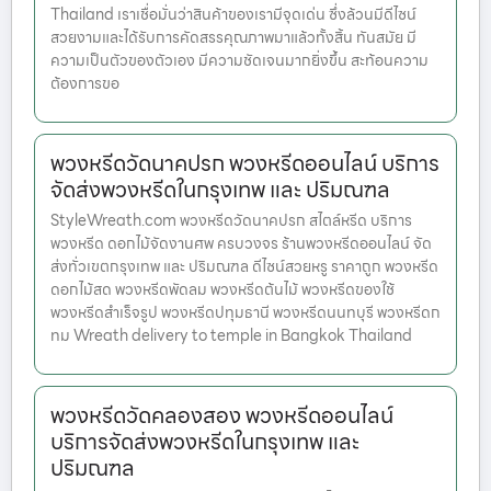
Thailand เราเชื่อมั่นว่าสินค้าของเรามีจุดเด่น ซึ่งล้วนมีดีไซน์
สวยงามและได้รับการคัดสรรคุณภาพมาแล้วทั้งสิ้น ทันสมัย มี
ความเป็นตัวของตัวเอง มีความชัดเจนมากยิ่งขึ้น สะท้อนความ
ต้องการขอ
พวงหรีดวัดนาคปรก พวงหรีดออนไลน์ บริการ
จัดส่งพวงหรีดในกรุงเทพ และ ปริมณฑล
StyleWreath.com พวงหรีดวัดนาคปรก สไตล์หรีด บริการ
พวงหรีด ดอกไม้จัดงานศพ ครบวงจร ร้านพวงหรีดออนไลน์ จัด
ส่งทั่วเขตกรุงเทพ และ ปริมณฑล ดีไซน์สวยหรู ราคาถูก พวงหรีด
ดอกไม้สด พวงหรีดพัดลม พวงหรีดต้นไม้ พวงหรีดของใช้
พวงหรีดสำเร็จรูป พวงหรีดปทุมธานี พวงหรีดนนทบุรี พวงหรีดก
ทม Wreath delivery to temple in Bangkok Thailand
พวงหรีดวัดคลองสอง พวงหรีดออนไลน์
บริการจัดส่งพวงหรีดในกรุงเทพ และ
ปริมณฑล