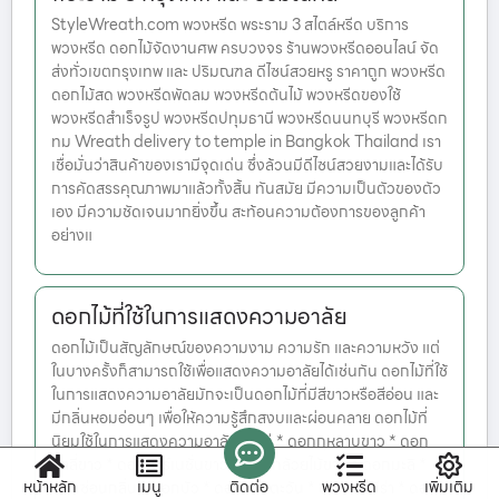
StyleWreath.com พวงหรีด พระราม 3 สไตล์หรีด บริการ
พวงหรีด ดอกไม้จัดงานศพ ครบวงจร ร้านพวงหรีดออนไลน์ จัด
ส่งทั่วเขตกรุงเทพ และ ปริมณฑล ดีไซน์สวยหรู ราคาถูก พวงหรีด
ดอกไม้สด พวงหรีดพัดลม พวงหรีดต้นไม้ พวงหรีดของใช้
พวงหรีดสำเร็จรูป พวงหรีดปทุมธานี พวงหรีดนนทบุรี พวงหรีดก
ทม Wreath delivery to temple in Bangkok Thailand เรา
เชื่อมั่นว่าสินค้าของเรามีจุดเด่น ซึ่งล้วนมีดีไซน์สวยงามและได้รับ
การคัดสรรคุณภาพมาแล้วทั้งสิ้น ทันสมัย มีความเป็นตัวของตัว
เอง มีความชัดเจนมากยิ่งขึ้น สะท้อนความต้องการของลูกค้า
อย่างแ
ดอกไม้ที่ใช้ในการแสดงความอาลัย
ดอกไม้เป็นสัญลักษณ์ของความงาม ความรัก และความหวัง แต่
ในบางครั้งก็สามารถใช้เพื่อแสดงความอาลัยได้เช่นกัน ดอกไม้ที่ใช้
ในการแสดงความอาลัยมักจะเป็นดอกไม้ที่มีสีขาวหรือสีอ่อน และ
มีกลิ่นหอมอ่อนๆ เพื่อให้ความรู้สึกสงบและผ่อนคลาย ดอกไม้ที่
นิยมใช้ในการแสดงความอาลัย ได้แก่ * ดอกกุหลาบขาว * ดอก
ลิลลี่ขาว * ดอกคาร์เนชั่นขาว * ดอกกล้วยไม้ขาว * ดอกมะลิ *
หน้าหลัก
เมนู
ติดต่อ
พวงหรีด
เพิ่มเติม
ดอกซ่อนกลิ่น * ดอกบัว * ดอกทานตะวัน * ดอกเยอบีร่า * ดอก