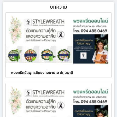
บทความ
พวงหรีดวัดพุทธชินวงศ์วนาราม ปทุมธานี