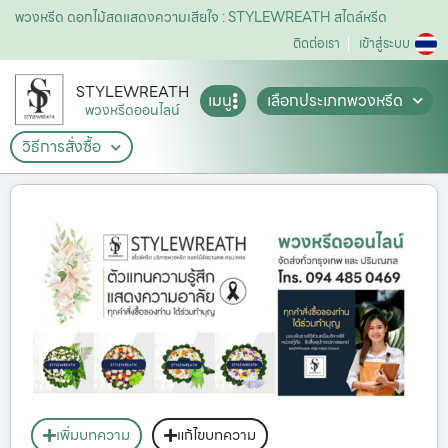
พวงหรีด ดอกไม้สดแสดงความเสียใจ : STYLEWREATH สไตล์หรีด
ติดต่อเรา
เข้าสู่ระบบ
STYLEWREATH
เมนู
เลือกประเภทพวงหรีด
พวงหรีดออนไลน์
วิธีการสั่งซื้อ
เพิ่มบทความ
แก้ไขบทความ