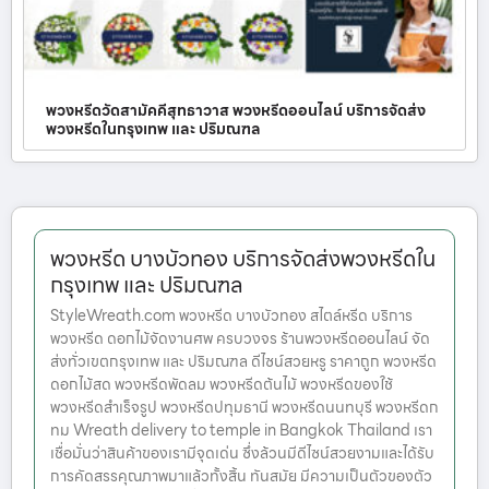
พวงหรีดวัดสามัคคีสุทธาวาส พวงหรีดออนไลน์ บริการจัดส่ง
พวงหรีดในกรุงเทพ และ ปริมณฑล
พวงหรีด บางบัวทอง บริการจัดส่งพวงหรีดใน
กรุงเทพ และ ปริมณฑล
StyleWreath.com พวงหรีด บางบัวทอง สไตล์หรีด บริการ
พวงหรีด ดอกไม้จัดงานศพ ครบวงจร ร้านพวงหรีดออนไลน์ จัด
ส่งทั่วเขตกรุงเทพ และ ปริมณฑล ดีไซน์สวยหรู ราคาถูก พวงหรีด
ดอกไม้สด พวงหรีดพัดลม พวงหรีดต้นไม้ พวงหรีดของใช้
พวงหรีดสำเร็จรูป พวงหรีดปทุมธานี พวงหรีดนนทบุรี พวงหรีดก
ทม Wreath delivery to temple in Bangkok Thailand เรา
เชื่อมั่นว่าสินค้าของเรามีจุดเด่น ซึ่งล้วนมีดีไซน์สวยงามและได้รับ
การคัดสรรคุณภาพมาแล้วทั้งสิ้น ทันสมัย มีความเป็นตัวของตัว