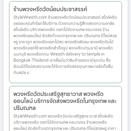
ร้านพวงหรีดวัดน้อมประชาสรรค์
StyleWreath.com ร้านพวงหรีดวัดน้อมประชาสรรค์ สไตล์หรีด
ขอขอบคุณที่เรียกใช้บริการ ตัวแทนความรู้สึกแสดงความอาลัย
สไตล์หรีด บริการพวงหรีด ดอกไม้จัดงานศพ ครบวงจร ร้าน
พวงหรีดออนไลน์ จัดส่งทั่วเขตกรุงเทพ และ ปริมณฑล ดีไซน์สวย
หรู ราคาถูก พวงหรีดดอกไม้สด พวงหรีดพัดลม พวงหรีดต้นไม้
พวงหรีดของใช้ พวงหรีดสำเร็จรูป พวงหรีดปทุมธานี พวงหรีด
นนทบุรี พวงหรีดกทม Wreath delivery to temple in
Bangkok Thailand เราเชื่อมั่นว่าสินค้าของเรามีจุดเด่น ซึ่ง
ล้วนมีดีไซน์สวยงามและได้รับการคัดสรรคุณภาพมาแล้วทั้งสิ้น
ทันสมัย ม
พวงหรีดวัดประเสริฐสุทธาวาส พวงหรีด
ออนไลน์ บริการจัดส่งพวงหรีดในกรุงเทพ และ
ปริมณฑล
StyleWreath.com พวงหรีดวัดประเสริฐสุทธาวาส สไตล์หรีด
บริการพวงหรีด ดอกไม้จัดงานศพ ครบวงจร ร้านพวงหรีด
ออนไลน์ จัดส่งทั่วเขตกรุงเทพ และ ปริมณฑล ดีไซน์สวยหรู ราคา