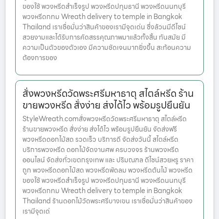
ของใช้ พวงหรีดสำเร็จรูป พวงหรีดปทุมธานี พวงหรีดนนทบุรี
พวงหรีดกทม Wreath delivery to temple in Bangkok
Thailand เราเชื่อมั่นว่าสินค้าของเรามีจุดเด่น ซึ่งล้วนมีดีไซน์
สวยงามและได้รับการคัดสรรคุณภาพมาแล้วทั้งสิ้น ทันสมัย มี
ความเป็นตัวของตัวเอง มีความชัดเจนมากยิ่งขึ้น สะท้อนความ
ต้องการของ
สั่งพวงหรีดวัดพระศรีมหาธาตุ สไตล์หรีด ร้าน
ขายพวงหรีด สั่งง่าย ส่งได้ไว พร้อมรูปยืนยัน
StyleWreath.comสั่งพวงหรีดวัดพระศรีมหาธาตุ สไตล์หรีด
ร้านขายพวงหรีด สั่งง่าย ส่งได้ไว พร้อมรูปยืนยัน จัดส่งฟรี
พวงหรีดดอกไม้สด รวดเร็ว บริการดี จัดส่งวันนี้ สไตล์หรีด
บริการพวงหรีด ดอกไม้จัดงานศพ ครบวงจร ร้านพวงหรีด
ออนไลน์ จัดส่งทั่วเขตกรุงเทพ และ ปริมณฑล ดีไซน์สวยหรู ราคา
ถูก พวงหรีดดอกไม้สด พวงหรีดพัดลม พวงหรีดต้นไม้ พวงหรีด
ของใช้ พวงหรีดสำเร็จรูป พวงหรีดปทุมธานี พวงหรีดนนทบุรี
พวงหรีดกทม Wreath delivery to temple in Bangkok
Thailand ร้านดอกไม้วัดพระศรีบางเขน เราเชื่อมั่นว่าสินค้าของ
เรามีจุดเด่