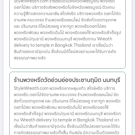
StyleWreath.com รายชื่อวัดในจังหวัดเพชรบูรณ์ พวงหรีด
ดอกไม้สด บริการจัดส่งพวงหรีดในจังหวัดเพชรบูรณ์ ตัวแทน
ความรู้สึกแสดงความอาลัย สไตล์หรีด บริการพวงหรีด ดอกไม้จัด
งานศพ ครบวงจร ร้านพวงหรีดออนไลน์ จัดส่งทั่วเขตกรุงเทพ
และ ปริมณฑล ดีไซน์สวยหรู ราคาถูก พวงหรีดดอกไม้สด
พวงหรีดพัดลม พวงหรีดต้นไม้ พวงหรีดของใช้ พวงหรีดสำเร็จรูป
พวงหรีดปทุมธานี พวงหรีดนนทบุรี พวงหรีดกทม Wreath
delivery to temple in Bangkok Thailand เราเชื่อมั่นว่า
สินค้าของเรามีจุดเด่น ซึ่งล้วนมีดีไซน์สวยงามและได้รับการคัด
สรรคุณภาพมาแล้ว
ร้านพวงหรีดวัดอ่วมอ่องประชานฤมิต นนทบุรี
StyleWreath.com พวงหรีดลาดหลุมแก้ว สไตล์หรีด บริการ
พวงหรีด ดอกไม้จัดงานศพ ครบวงจร ร้านพวงหรีดออนไลน์ จัด
ส่งทั่วเขตกรุงเทพ และ ปริมณฑล ดีไซน์สวยหรู ราคาถูก พวงหรีด
ดอกไม้สด พวงหรีดพัดลม พวงหรีดต้นไม้ พวงหรีดของใช้
พวงหรีดสำเร็จรูป พวงหรีดปทุมธานี พวงหรีดนนทบุรี พวงหรีดก
ทม Wreath delivery to temple in Bangkok Thailand เรา
เชื่อมั่นว่าสินค้าของเรามีจุดเด่น ซึ่งล้วนมีดีไซน์สวยงามและได้รับ
การคัดสรรคุณภาพมาแล้วทั้งสิ้น ทันสมัย มีความเป็นตัวของตัว