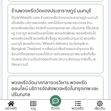
ร้านพวงหรีดวัดแดงประชาราษฎร์ นนทบุรี
StyleWreath.com ร้านพวงหรีดวัดแดงประชาราษฎร์ นนทบุรี
สไตล์หรีด บริการพวงหรีด ดอกไม้จัดงานศพ ครบวงจร ร้าน
พวงหรีดออนไลน์ จัดส่งทั่วเขตกรุงเทพ และ ปริมณฑล ดีไซน์สวย
หรู ราคาถูก พวงหรีดดอกไม้สด พวงหรีดพัดลม พวงหรีดต้นไม้
พวงหรีดของใช้ พวงหรีดสำเร็จรูป พวงหรีดปทุมธานี พวงหรีด
นนทบุรี พวงหรีดกทม Wreath delivery to temple in
Bangkok Thailand เราเชื่อมั่นว่าสินค้าของเรามีจุดเด่น ซึ่ง
ล้วนมีดีไซน์สวยงามและได้รับการคัดสรรคุณภาพมาแล้วทั้งสิ้น
ทันสมัย มีความเป็นตัวของตัวเอง มีความชัดเจนมากยิ่งขึ้น สะ
ท้อนความต้
พวงหรีดวัดนาคกลางวรวิหาร พวงหรีด
ออนไลน์ บริการจัดส่งพวงหรีดในกรุงเทพ และ
ปริมณฑล
StyleWreath.com พวงหรีดวัดนาคกลางวรวิหาร สไตล์หรีด
บริการพวงหรีด ดอกไม้จัดงานศพ ครบวงจร ร้านพวงหรีด
หน้าหลัก
เมนู
ติดต่อ
พวงหรีด
เพิ่มเติม