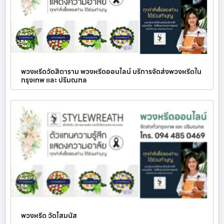
พวงหรีดวัดสิตาราม พวงหรีดออนไลน์ บริการจัดส่งพวงหรีดใน
กรุงเทพ และ ปริมณฑล
พวงหรีด วัดโสมนัส