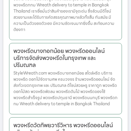
พวงหรีดกทม Wreath delivery to temple in Bangkok
Thailand เราเชื่อมั่นว่าสินค้าของเรามีจุดเด่น ซึ่งล้วนมีดีไซน์
สวยงามและได้รับการคัดสรรคุณภาพมาแล้วทั้งสิ้น ทันสมัย มี
ความเป็นตัวของตัวเอง มีความชัดเจนมากยิ่งขึ้น สะท้อนความ
ต้องกา
พวงหรีดบางกอกน้อย พวงหรีดออนไลน์
บริการจัดส่งพวงหรีดในกรุงเทพ และ
ปริมณฑล
StyleWreath.com พวงหรีดบางกอกน้อย สไตล์หรีด บริการ
พวงหรีด ดอกไม้จัดงานศพ ครบวงจร ร้านพวงหรีดออนไลน์ จัด
ส่งทั่วเขตกรุงเทพ และ ปริมณฑล ดีไซน์สวยหรู ราคาถูก พวงหรีด
ดอกไม้สด พวงหรีดพัดลม พวงหรีดต้นไม้ พวงหรีดของใช้
พวงหรีดสำเร็จรูป พวงหรีดปทุมธานี พวงหรีดนนทบุรี พวงหรีดก
ทม Wreath delivery to temple in Bangkok Thailand
พวงหรีดวัดทิพยวารีวิหาร พวงหรีดออนไลน์