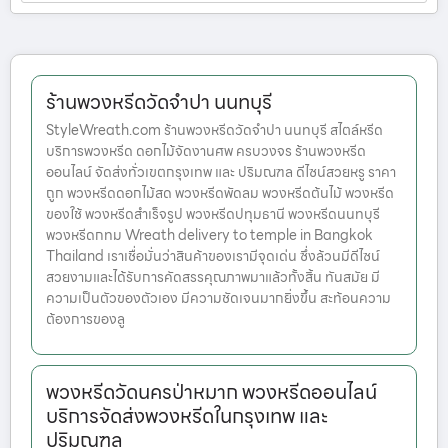
ร้านพวงหรีดวัดจำปา นนทบุรี
StyleWreath.com ร้านพวงหรีดวัดจำปา นนทบุรี สไตล์หรีด
บริการพวงหรีด ดอกไม้จัดงานศพ ครบวงจร ร้านพวงหรีด
ออนไลน์ จัดส่งทั่วเขตกรุงเทพ และ ปริมณฑล ดีไซน์สวยหรู ราคา
ถูก พวงหรีดดอกไม้สด พวงหรีดพัดลม พวงหรีดต้นไม้ พวงหรีด
ของใช้ พวงหรีดสำเร็จรูป พวงหรีดปทุมธานี พวงหรีดนนทบุรี
พวงหรีดกทม Wreath delivery to temple in Bangkok
Thailand เราเชื่อมั่นว่าสินค้าของเรามีจุดเด่น ซึ่งล้วนมีดีไซน์
สวยงามและได้รับการคัดสรรคุณภาพมาแล้วทั้งสิ้น ทันสมัย มี
ความเป็นตัวของตัวเอง มีความชัดเจนมากยิ่งขึ้น สะท้อนความ
ต้องการของลู
พวงหรีดวัดนครป่าหมาก พวงหรีดออนไลน์
บริการจัดส่งพวงหรีดในกรุงเทพ และ
ปริมณฑล