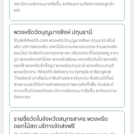
เอง มีความชัดเจนมากยิ่งขึ้น สะท้อนความต้องการของลูกค้า
อย่า
พวงหรีดวัดบุญบางสิงห์ ปทุมธานี
StyleWreath.com พวงหรีดวัดบุญบางสิงห์ ปทุมธานี สไตล์
หรีด บริการพวงหรีด ดอกไม้จัดงานศพ ครบวงจร ร้านพวงหรีด
ออนไลน์ จัดส่งทั่วเขตกรุงเทพ และ ปริมณฑล ดีไซน์สวยหรู ราคา
ถูก พวงหรีดดอกไม้สด พวงหรีดพัดลม พวงหรีดต้นไม้ พวงหรีด
ของใช้ พวงหรีดสำเร็จรูป พวงหรีดปทุมธานี พวงหรีดนนทบุรี
พวงหรีดกทม Wreath delivery to temple in Bangkok
Thailand เราเชื่อมั่นว่าสินค้าของเรามีจุดเด่น ซึ่งล้วนมีดีไซน์
สวยงามและได้รับการคัดสรรคุณภาพมาแล้วทั้งสิ้น ทันสมัย มี
ความเป็นตัวของตัวเอง มีความชัดเจนมากยิ่งขึ้น สะท้อนความ
ต้องการข
รายชื่อวัดในจังหวัดสมุทรสาคร พวงหรีด
ดอกไม้สด บริการจัดส่งฟรี