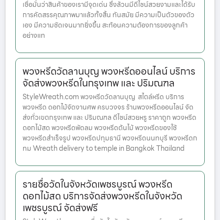
เชื่อมั่นว่าสินค้าของเรามีจุดเด่น ซึ่งล้วนมีดีไซน์สวยงามและได้รับ
การคัดสรรคุณภาพมาแล้วทั้งสิ้น ทันสมัย มีความเป็นตัวของตัว
เอง มีความชัดเจนมากยิ่งขึ้น สะท้อนความต้องการของลูกค้า
อย่างแท
พวงหรีดวัดลานบุญ พวงหรีดออนไลน์ บริการ
จัดส่งพวงหรีดในกรุงเทพ และ ปริมณฑล
StyleWreath.com พวงหรีดวัดลานบุญ สไตล์หรีด บริการ
พวงหรีด ดอกไม้จัดงานศพ ครบวงจร ร้านพวงหรีดออนไลน์ จัด
ส่งทั่วเขตกรุงเทพ และ ปริมณฑล ดีไซน์สวยหรู ราคาถูก พวงหรีด
ดอกไม้สด พวงหรีดพัดลม พวงหรีดต้นไม้ พวงหรีดของใช้
พวงหรีดสำเร็จรูป พวงหรีดปทุมธานี พวงหรีดนนทบุรี พวงหรีดก
ทม Wreath delivery to temple in Bangkok Thailand
รายชื่อวัดในจังหวัดเพชรบูรณ์ พวงหรีด
ดอกไม้สด บริการจัดส่งพวงหรีดในจังหวัด
เพชรบูรณ์ จัดส่งฟรี