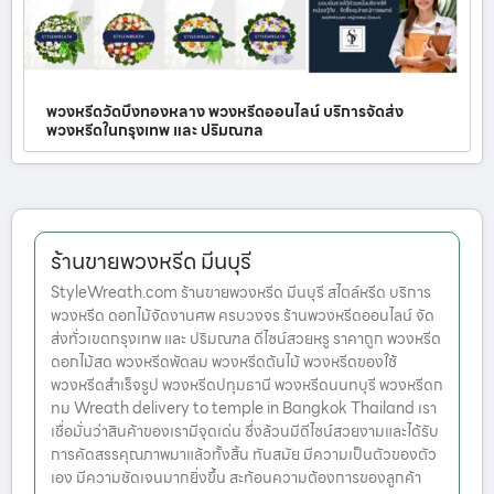
พวงหรีดวัดบึงทองหลาง พวงหรีดออนไลน์ บริการจัดส่ง
พวงหรีดในกรุงเทพ และ ปริมณฑล
ร้านขายพวงหรีด มีนบุรี
StyleWreath.com ร้านขายพวงหรีด มีนบุรี สไตล์หรีด บริการ
พวงหรีด ดอกไม้จัดงานศพ ครบวงจร ร้านพวงหรีดออนไลน์ จัด
ส่งทั่วเขตกรุงเทพ และ ปริมณฑล ดีไซน์สวยหรู ราคาถูก พวงหรีด
ดอกไม้สด พวงหรีดพัดลม พวงหรีดต้นไม้ พวงหรีดของใช้
พวงหรีดสำเร็จรูป พวงหรีดปทุมธานี พวงหรีดนนทบุรี พวงหรีดก
ทม Wreath delivery to temple in Bangkok Thailand เรา
เชื่อมั่นว่าสินค้าของเรามีจุดเด่น ซึ่งล้วนมีดีไซน์สวยงามและได้รับ
การคัดสรรคุณภาพมาแล้วทั้งสิ้น ทันสมัย มีความเป็นตัวของตัว
เอง มีความชัดเจนมากยิ่งขึ้น สะท้อนความต้องการของลูกค้า