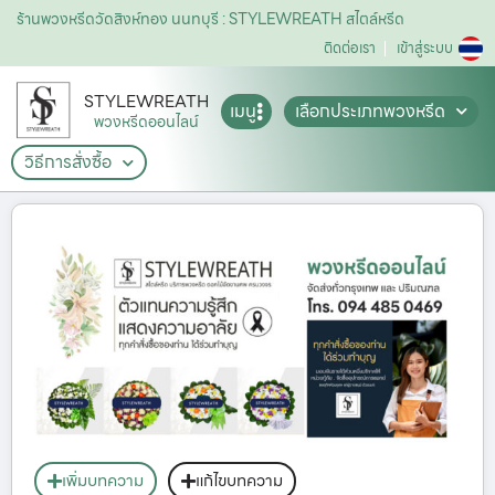
ร้านพวงหรีดวัดสิงห์ทอง นนทบุรี : STYLEWREATH สไตล์หรีด
ติดต่อเรา
เข้าสู่ระบบ
STYLEWREATH
เมนู
เลือกประเภทพวงหรีด
พวงหรีดออนไลน์
วิธีการสั่งซื้อ
เพิ่มบทความ
แก้ไขบทความ