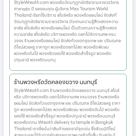
StyleWreath.com พวงหรีดวัดมกุฏกษัตริยารามราชวรวิหาร
ศาลา๑๕๐ ปี ขอขอบคุณ ผู้บริหาร Miss Tourism World
Thailand เรียกใช้บริการ สไตล์หรีด พวงหรีดออนไลน์ จัดส่งที่
วัดมกุฏกษัตริยารามราชวรวิหาร ตัวแทนความรู้สึกแสดงความ
อาลัย สไตล์หรีด พวงหรีดออนไลน์ เป็นตัวแทนความรู้สึกแสดง
ความอาลัย สไตล์หรีด บริการพวงหรีด ดอกไม้จัดงานศพ ครบ
วงจร ร้านพวงหรีดออนไลน์ จัดส่งทั่วเขตกรุงเทพ และ ปริมณฑล
ดีไซน์สวยหรู ราคาถูก พวงหรีดดอกไม้สด พวงหรีดพัดลม
พวงหรีดต้นไม้ พวงหรีดของใช้ พวงหรีดสำเร็จรูป พวงหรีด
ปทุมธานี พวงหรีดนนทบุ
ร้านพวงหรีดวัดคลองขวาง นนทบุรี
StyleWreath.com ร้านพวงหรีดวัดคลองขวาง นนทบุรี สไตล์
หรีด บริการพวงหรีด ดอกไม้จัดงานศพ ครบวงจร ร้านพวงหรีด
ออนไลน์ จัดส่งทั่วเขตกรุงเทพ และ ปริมณฑล ดีไซน์สวยหรู ราคา
ถูก พวงหรีดดอกไม้สด พวงหรีดพัดลม พวงหรีดต้นไม้ พวงหรีด
ของใช้ พวงหรีดสำเร็จรูป พวงหรีดปทุมธานี พวงหรีดนนทบุรี
พวงหรีดกทม Wreath delivery to temple in Bangkok
Thailand เราเชื่อมั่นว่าสินค้าของเรามีจุดเด่น ซึ่งล้วนมีดีไซน์
สวยงามและได้รับการคัดสรรคุณภาพมาแล้วทั้งสิ้น ทันสมัย มี