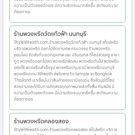
ความเป็นตัวของตัวเอง มีความชัดเจนมากยิ่งขึ้น สะท้อนความ
ต้องการข
ร้านพวงหรีดวัดแก้วฟ้า นนทบุรี
StyleWreath.com ร้านพวงหรีดวัดแก้วฟ้า นนทบุรี สไตล์หรีด
บริการพวงหรีด ดอกไม้จัดงานศพ ครบวงจร ร้านพวงหรีด
ออนไลน์ จัดส่งทั่วเขตกรุงเทพ และ ปริมณฑล ดีไซน์สวยหรู ราคา
ถูก พวงหรีดดอกไม้สด พวงหรีดพัดลม พวงหรีดต้นไม้ พวงหรีด
ของใช้ พวงหรีดสำเร็จรูป พวงหรีดปทุมธานี พวงหรีดนนทบุรี
พวงหรีดกทม Wreath delivery to temple in Bangkok
Thailand เราเชื่อมั่นว่าสินค้าของเรามีจุดเด่น ซึ่งล้วนมีดีไซน์
สวยงามและได้รับการคัดสรรคุณภาพมาแล้วทั้งสิ้น ทันสมัย มี
ความเป็นตัวของตัวเอง มีความชัดเจนมากยิ่งขึ้น สะท้อนความ
ต้องการขอ
ร้านพวงหรีดคลองสอง
StyleWreath.com ร้านพวงหรีดคลองสอง สไตล์หรีด บริการ