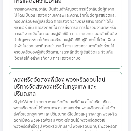
การแสดงความอาลัย
การแสดงความอาลัยเป็นส่วนสำคัญของการไว้อาลัยต่อผู้ที่จาก
ไป โดยเป็นวิธีแสดงความเคารพและความรักที่มีต่อผู้เสียชีวิตและ
ครอบครัวของผู้เสียชีวิต การแสดงความอาลัยสามารถทำได้ใน
หลายวิธี เช่น การส่งดอกไม้ การส่งการ์ด การไปร่วมงานศพ หรือ
การบริจาคเงินในนามของผู้เสียชีวิต การแสดงความอาลัยเป็นสิ่ง
สำคัญเพราะช่วยให้ครอบครัวของผู้เสียชีวิตรู้สึกว่าไม่ได้อยู่เพียง
ลำพังในช่วงเวลาที่ยากลำบากนี้ การแสดงความอาลัยยังช่วยให้
ครอบครัวของผู้เสียชีวิตสามารถระลึกถึงผู้เสียชีวิตและร่วมกัน
ไว้อาลัยได้ อย่างไรก็ตาม การแสดงความอ
พวงหรีดวัดสองพี่น้อง พวงหรีดออนไลน์
บริการจัดส่งพวงหรีดในกรุงเทพ และ
ปริมณฑล
StyleWreath.com พวงหรีดวัดสองพี่น้อง สไตล์หรีด บริการ
พวงหรีด ดอกไม้จัดงานศพ ครบวงจร ร้านพวงหรีดออนไลน์ จัด
ส่งทั่วเขตกรุงเทพ และ ปริมณฑล ดีไซน์สวยหรู ราคาถูก พวงหรีด
ดอกไม้สด พวงหรีดพัดลม พวงหรีดต้นไม้ พวงหรีดของใช้
พวงหรีดสำเร็จรูป พวงหรีดปทุมธานี พวงหรีดนนทบุรี พวงหรีดก