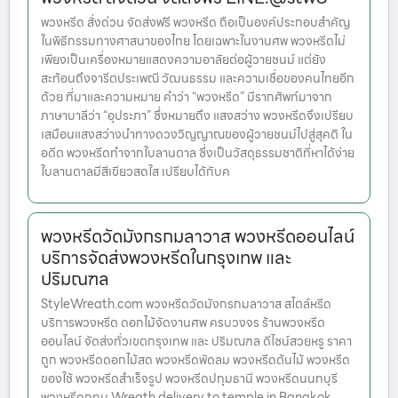
พวงหรีด สั่งด่วน จัดส่งฟรี พวงหรีด ถือเป็นองค์ประกอบสำคัญ
ในพิธีกรรมทางศาสนาของไทย โดยเฉพาะในงานศพ พวงหรีดไม่
เพียงเป็นเครื่องหมายแสดงความอาลัยต่อผู้วายชนม์ แต่ยัง
สะท้อนถึงจารีตประเพณี วัฒนธรรม และความเชื่อของคนไทยอีก
ด้วย ที่มาและความหมาย คำว่า “พวงหรีด” มีรากศัพท์มาจาก
ภาษาบาลีว่า “อุประภา” ซึ่งหมายถึง แสงสว่าง พวงหรีดจึงเปรียบ
เสมือนแสงสว่างนำทางดวงวิญญาณของผู้วายชนม์ไปสู่สุคติ ใน
อดีต พวงหรีดทำจากใบลานตาล ซึ่งเป็นวัสดุธรรมชาติที่หาได้ง่าย
ใบลานตาลมีสีเขียวสดใส เปรียบได้กับค
พวงหรีดวัดมังกรกมลาวาส พวงหรีดออนไลน์
บริการจัดส่งพวงหรีดในกรุงเทพ และ
ปริมณฑล
StyleWreath.com พวงหรีดวัดมังกรกมลาวาส สไตล์หรีด
บริการพวงหรีด ดอกไม้จัดงานศพ ครบวงจร ร้านพวงหรีด
ออนไลน์ จัดส่งทั่วเขตกรุงเทพ และ ปริมณฑล ดีไซน์สวยหรู ราคา
ถูก พวงหรีดดอกไม้สด พวงหรีดพัดลม พวงหรีดต้นไม้ พวงหรีด
ของใช้ พวงหรีดสำเร็จรูป พวงหรีดปทุมธานี พวงหรีดนนทบุรี
พวงหรีดกทม Wreath delivery to temple in Bangkok