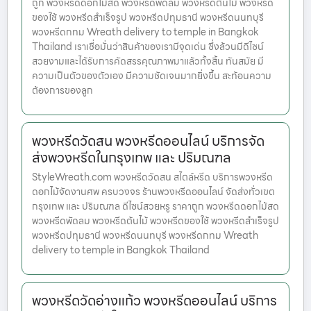
ถูก พวงหรีดดอกไม้สด พวงหรีดพัดลม พวงหรีดต้นไม้ พวงหรีด
ของใช้ พวงหรีดสำเร็จรูป พวงหรีดปทุมธานี พวงหรีดนนทบุรี
พวงหรีดกทม Wreath delivery to temple in Bangkok
Thailand เราเชื่อมั่นว่าสินค้าของเรามีจุดเด่น ซึ่งล้วนมีดีไซน์
สวยงามและได้รับการคัดสรรคุณภาพมาแล้วทั้งสิ้น ทันสมัย มี
ความเป็นตัวของตัวเอง มีความชัดเจนมากยิ่งขึ้น สะท้อนความ
ต้องการของลูก
พวงหรีดวัดสน พวงหรีดออนไลน์ บริการจัด
ส่งพวงหรีดในกรุงเทพ และ ปริมณฑล
StyleWreath.com พวงหรีดวัดสน สไตล์หรีด บริการพวงหรีด
ดอกไม้จัดงานศพ ครบวงจร ร้านพวงหรีดออนไลน์ จัดส่งทั่วเขต
กรุงเทพ และ ปริมณฑล ดีไซน์สวยหรู ราคาถูก พวงหรีดดอกไม้สด
พวงหรีดพัดลม พวงหรีดต้นไม้ พวงหรีดของใช้ พวงหรีดสำเร็จรูป
พวงหรีดปทุมธานี พวงหรีดนนทบุรี พวงหรีดกทม Wreath
delivery to temple in Bangkok Thailand
พวงหรีดวัดอ่างแก้ว พวงหรีดออนไลน์ บริการ