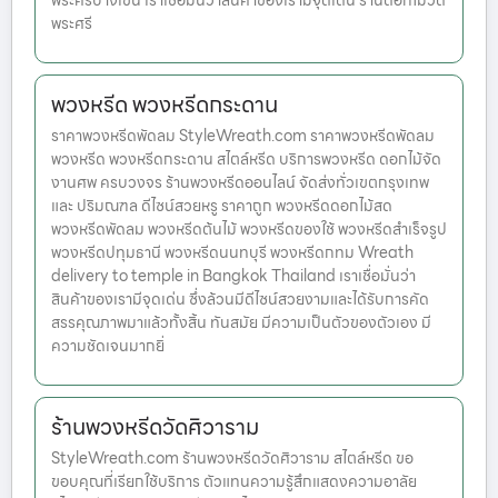
พระศรีบางเขน เราเชื่อมั่นว่าสินค้าของเรามีจุดเด่น ร้านดอกไม้วัด
พระศรี
พวงหรีด พวงหรีดกระดาน
ราคาพวงหรีดพัดลม StyleWreath.com ราคาพวงหรีดพัดลม
พวงหรีด พวงหรีดกระดาน สไตล์หรีด บริการพวงหรีด ดอกไม้จัด
งานศพ ครบวงจร ร้านพวงหรีดออนไลน์ จัดส่งทั่วเขตกรุงเทพ
และ ปริมณฑล ดีไซน์สวยหรู ราคาถูก พวงหรีดดอกไม้สด
พวงหรีดพัดลม พวงหรีดต้นไม้ พวงหรีดของใช้ พวงหรีดสำเร็จรูป
พวงหรีดปทุมธานี พวงหรีดนนทบุรี พวงหรีดกทม Wreath
delivery to temple in Bangkok Thailand เราเชื่อมั่นว่า
สินค้าของเรามีจุดเด่น ซึ่งล้วนมีดีไซน์สวยงามและได้รับการคัด
สรรคุณภาพมาแล้วทั้งสิ้น ทันสมัย มีความเป็นตัวของตัวเอง มี
ความชัดเจนมากยิ่
ร้านพวงหรีดวัดศิวาราม
StyleWreath.com ร้านพวงหรีดวัดศิวาราม สไตล์หรีด ขอ
ขอบคุณที่เรียกใช้บริการ ตัวแทนความรู้สึกแสดงความอาลัย