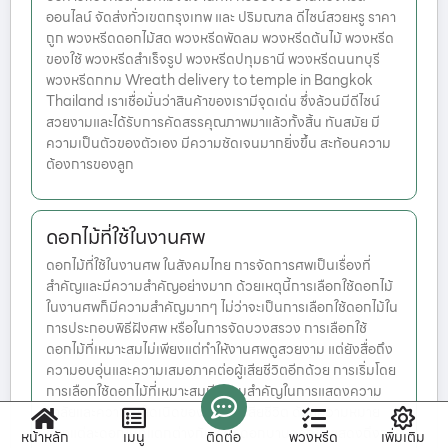
ออนไลน์ จัดส่งทั่วเขตกรุงเทพ และ ปริมณฑล ดีไซน์สวยหรู ราคา
ถูก พวงหรีดดอกไม้สด พวงหรีดพัดลม พวงหรีดต้นไม้ พวงหรีด
ของใช้ พวงหรีดสำเร็จรูป พวงหรีดปทุมธานี พวงหรีดนนทบุรี
พวงหรีดกทม Wreath delivery to temple in Bangkok
Thailand เราเชื่อมั่นว่าสินค้าของเรามีจุดเด่น ซึ่งล้วนมีดีไซน์
สวยงามและได้รับการคัดสรรคุณภาพมาแล้วทั้งสิ้น ทันสมัย มี
ความเป็นตัวของตัวเอง มีความชัดเจนมากยิ่งขึ้น สะท้อนความ
ต้องการของลูก
ดอกไม้ที่ใช้ในงานศพ
ดอกไม้ที่ใช้ในงานศพ ในสังคมไทย การจัดการศพเป็นเรื่องที่
สำคัญและมีความสำคัญอย่างมาก ด้วยเหตุนี้การเลือกใช้ดอกไม้
ในงานศพก็มีความสำคัญมากๆ ไม่ว่าจะเป็นการเลือกใช้ดอกไม้ใน
การประกอบพิธีฝังศพ หรือในการจัดบวงสรวง การเลือกใช้
ดอกไม้ที่เหมาะสมไม่เพียงแต่ทำให้งานศพดูสวยงาม แต่ยังสื่อถึง
ความอบอุ่นและความเสมอภาคต่อผู้เสียชีวิตอีกด้วย การเริ่มโดย
การเลือกใช้ดอกไม้ที่เหมาะสมมีความสำคัญในการแสดงความ
อาลัยและความเกล็ดเนิดของคนที่ได้เสียชีวิต ด้วยความหมาย
ของแต่ละดอกไม้ที่แตกต่างกัน เช่น ดอกบานจอกซึ่งแสดงถึงการ
หน้าหลัก
เมนู
ติดต่อ
พวงหรีด
เพิ่มเติม