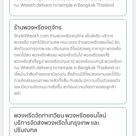
ทม Wreath delivery to temple in Bangkok Thailand
ร้านพวงหรีดจตุจักร
StyleWreath.com ร้านพวงหรีดจตุจักร สไตล์หรีด บริการ
พวงหรีด ดอกไม้จัดงานศพ ครบวงจร ร้านพวงหรีดออนไลน์ จัด
ส่งทั่วเขตกรุงเทพ และ ปริมณฑล ดีไซน์สวยหรู ราคาถูก พวงหรีด
ดอกไม้สด พวงหรีดพัดลม พวงหรีดต้นไม้ พวงหรีดของใช้
พวงหรีดสำเร็จรูป พวงหรีดปทุมธานี พวงหรีดนนทบุรี พวงหรีดก
ทม Wreath delivery to temple in Bangkok Thailand เรา
เชื่อมั่นว่าสินค้าของเรามีจุดเด่น ซึ่งล้วนมีดีไซน์สวยงามและได้รับ
การคัดสรรคุณภาพมาแล้วทั้งสิ้น ทันสมัย มีความเป็นตัวของตัว
เอง มีความชัดเจนมากยิ่งขึ้น สะท้อนความต้องการของลูกค้า
อย่า
พวงหรีดวัดท่าเกวียน พวงหรีดออนไลน์
บริการจัดส่งพวงหรีดในกรุงเทพ และ
ปริมณฑล