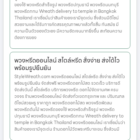
ของใช้ พวงหรีดสำเร็จรูป พวงหรีดปทุมธานี พวงหรีดนนทบุรี
พวงหรีดกทม Wreath delivery to temple in Bangkok
Thailand เราเชื่อมั่นว่าสินค้าของเรามีจุดเด่น ซึ่งล้วนมีดีไซน์
สวยงามและได้รับการคัดสรรคุณภาพมาแล้วทั้งสิ้น ทันสมัย มี
ความเป็นตัวของตัวเอง มีความชัดเจนมากยิ่งขึ้น สะท้อนความ
ต้องการของ
พวงหรีดออนไลน์ สไตล์หรีด สั่งง่าย ส่งได้ไว
พร้อมรูปยืนยัน
StyleWreath.com พวงหรีดออนไลน์ สไตล์หรีด สั่งง่าย ส่งได้ไว
พร้อมรูปยืนยัน จัดส่งฟรี พวงหรีดดอกไม้สด รวดเร็ว บริการดี
จัดส่งวันนี้ สไตล์หรีด บริการพวงหรีด ดอกไม้จัดงานศพ ครบ
วงจร ร้านพวงหรีดออนไลน์ จัดส่งทั่วเขตกรุงเทพ และ ปริมณฑล
ดีไซน์สวยหรู ราคาถูก พวงหรีดดอกไม้สด พวงหรีดพัดลม
พวงหรีดต้นไม้ พวงหรีดของใช้ พวงหรีดสำเร็จรูป พวงหรีด
ปทุมธานี พวงหรีดนนทบุรี พวงหรีดกทม Wreath delivery to
temple in Bangkok Thailand พวงหรีดออนไลน์ เราเชื่อมั่นว่า
สินค้าของเรามีจุดเด่น ร้านดอกไม้วัดพระศรีบางเขน ซึ่งล้วนมี