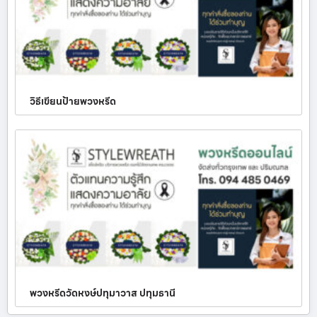
วิธีเขียนป้ายพวงหรีด
พวงหรีดวัดหงษ์ปทุมาวาส ปทุมธานี