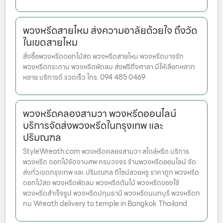
พวงหรีดสายไหม ส่งความอาลัยด้วยใจ ถึงวัด
ในเขตสายไหม
สั่งซื้อพวงหรีดดอกไม้สด พวงหรีดสายไหม พวงหรีดบางรัก
พวงหรีดกระดาน พวงหรีดพัดลม ส่งฟรีถึงศาลา มีให้เลือกหลาก
หลาย บริการดี รวดเร็ว โทร. 094 485 0469
พวงหรีดคลองสามวา พวงหรีดออนไลน์
บริการจัดส่งพวงหรีดในกรุงเทพ และ
ปริมณฑล
StyleWreath.com พวงหรีดคลองสามวา สไตล์หรีด บริการ
พวงหรีด ดอกไม้จัดงานศพ ครบวงจร ร้านพวงหรีดออนไลน์ จัด
ส่งทั่วเขตกรุงเทพ และ ปริมณฑล ดีไซน์สวยหรู ราคาถูก พวงหรีด
ดอกไม้สด พวงหรีดพัดลม พวงหรีดต้นไม้ พวงหรีดของใช้
พวงหรีดสำเร็จรูป พวงหรีดปทุมธานี พวงหรีดนนทบุรี พวงหรีดก
ทม Wreath delivery to temple in Bangkok Thailand