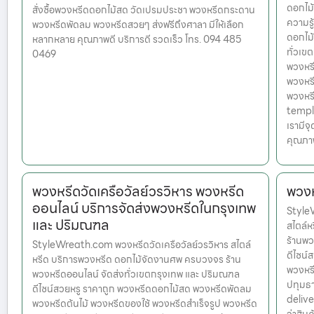
ดอกไม้
สั่งซื้อพวงหรีดดอกไม้สด วัดเปรมประชา พวงหรีดกระดาน
ความรู
พวงหรีดพัดลม พวงหรีดสวยๆ ส่งฟรีถึงศาลา มีให้เลือก
ดอกไม้
หลากหลาย คุณภาพดี บริการดี รวดเร็ว โทร. 094 485
ทั่วเข
0469
พวงหรี
พวงหรี
พวงหร
temple
เรามีจ
คุณภาพ
พวงหรีดวัดเครือวัลย์วรวิหาร พวงหรีด
พวงห
ออนไลน์ บริการจัดส่งพวงหรีดในกรุงเทพ
Style
และ ปริมณฑล
สไตล์
ร้านพว
StyleWreath.com พวงหรีดวัดเครือวัลย์วรวิหาร สไตล์
ดีไซน์
หรีด บริการพวงหรีด ดอกไม้จัดงานศพ ครบวงจร ร้าน
พวงหรี
พวงหรีดออนไลน์ จัดส่งทั่วเขตกรุงเทพ และ ปริมณฑล
ปทุมธ
ดีไซน์สวยหรู ราคาถูก พวงหรีดดอกไม้สด พวงหรีดพัดลม
delive
พวงหรีดต้นไม้ พวงหรีดของใช้ พวงหรีดสำเร็จรูป พวงหรีด