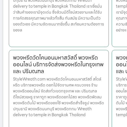
ปทุมธานี พวงหรีดนนทบุรี พวงหรีดกทม Wreath
พวงหร
delivery to temple in Bangkok Thailand เราเชื่อมั่น
temple
ว่าสินค้าของเรามีจุดเด่น ซึ่งล้วนมีดีไซน์สวยงามและได้รับ
เรามีจ
การคัดสรรคุณภาพมาแล้วทั้งสิ้น ทันสมัย มีความเป็นตัว
คุณภาพ
ของตัวเอง มีความชัดเจนมากยิ่งขึ้น สะท้อนความต้องการ
ความชั
ของล
อย่างแ
พวงหรีดวัดโคนอนมหาสวัสดิ์ พวงหรีด
พวงห
ออนไลน์ บริการจัดส่งพวงหรีดในกรุงเทพ
ออนไ
และ ปริมณฑล
และ
StyleWreath.com พวงหรีดวัดโคนอนมหาสวัสดิ์ สไตล์
Style
หรีด บริการพวงหรีด ดอกไม้จัดงานศพ ครบวงจร ร้าน
บริกา
พวงหรีดออนไลน์ จัดส่งทั่วเขตกรุงเทพ และ ปริมณฑล
ออนไลน
ดีไซน์สวยหรู ราคาถูก พวงหรีดดอกไม้สด พวงหรีดพัดลม
ราคาถ
พวงหรีดต้นไม้ พวงหรีดของใช้ พวงหรีดสำเร็จรูป พวงหรีด
ต้นไม้
ปทุมธานี พวงหรีดนนทบุรี พวงหรีดกทม Wreath
พวงหร
delivery to temple in Bangkok Thailand
templ