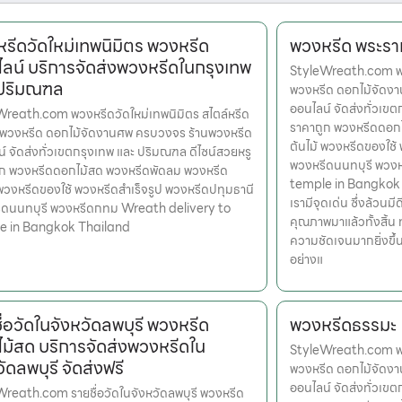
รีดวัดใหม่เทพนิมิตร พวงหรีด
พวงหรีด พระรา
ลน์ บริการจัดส่งพวงหรีดในกรุงเทพ
StyleWreath.com พวง
 ปริมณฑล
พวงหรีด ดอกไม้จัดง
ออนไลน์ จัดส่งทั่วเข
reath.com พวงหรีดวัดใหม่เทพนิมิตร สไตล์หรีด
ราคาถูก พวงหรีดดอก
รพวงหรีด ดอกไม้จัดงานศพ ครบวงจร ร้านพวงหรีด
ต้นไม้ พวงหรีดของใช้
์ จัดส่งทั่วเขตกรุงเทพ และ ปริมณฑล ดีไซน์สวยหรู
พวงหรีดนนทบุรี พวง
ูก พวงหรีดดอกไม้สด พวงหรีดพัดลม พวงหรีด
temple in Bangkok Th
 พวงหรีดของใช้ พวงหรีดสำเร็จรูป พวงหรีดปทุมธานี
เรามีจุดเด่น ซึ่งล้วน
ีดนนทบุรี พวงหรีดกทม Wreath delivery to
คุณภาพมาแล้วทั้งสิ้น 
e in Bangkok Thailand
ความชัดเจนมากยิ่งขึ
อย่างแ
ื่อวัดในจังหวัดลพบุรี พวงหรีด
พวงหรีดธรรมะ
ม้สด บริการจัดส่งพวงหรีดใน
StyleWreath.com พว
ัดลพบุรี จัดส่งฟรี
พวงหรีด ดอกไม้จัดง
ออนไลน์ จัดส่งทั่วเข
reath.com รายชื่อวัดในจังหวัดลพบุรี พวงหรีด