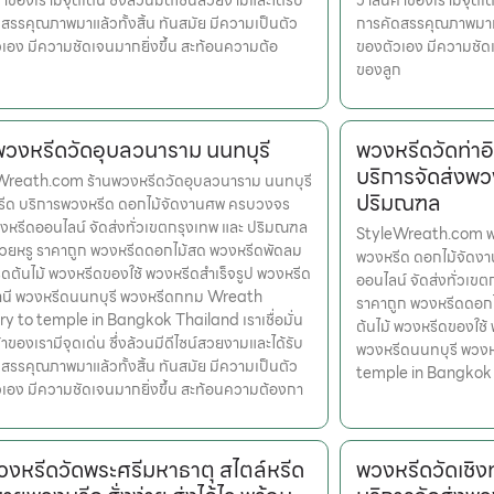
้าของเรามีจุดเด่น ซึ่งล้วนมีดีไซน์สวยงามและได้รับ
ว่าสินค้าของเรามีจุดเด
สรรคุณภาพมาแล้วทั้งสิ้น ทันสมัย มีความเป็นตัว
การคัดสรรคุณภาพมาแล้
เอง มีความชัดเจนมากยิ่งขึ้น สะท้อนความต้อ
ของตัวเอง มีความชัด
ของลูก
พวงหรีดวัดอุบลวนาราม นนทบุรี
พวงหรีดวัดท่าอ
บริการจัดส่งพว
Wreath.com ร้านพวงหรีดวัดอุบลวนาราม นนทบุรี
ปริมณฑล
หรีด บริการพวงหรีด ดอกไม้จัดงานศพ ครบวงจร
งหรีดออนไลน์ จัดส่งทั่วเขตกรุงเทพ และ ปริมณฑล
StyleWreath.com พวง
สวยหรู ราคาถูก พวงหรีดดอกไม้สด พวงหรีดพัดลม
พวงหรีด ดอกไม้จัดง
ดต้นไม้ พวงหรีดของใช้ พวงหรีดสำเร็จรูป พวงหรีด
ออนไลน์ จัดส่งทั่วเข
านี พวงหรีดนนทบุรี พวงหรีดกทม Wreath
ราคาถูก พวงหรีดดอก
ry to temple in Bangkok Thailand เราเชื่อมั่น
ต้นไม้ พวงหรีดของใช้
้าของเรามีจุดเด่น ซึ่งล้วนมีดีไซน์สวยงามและได้รับ
พวงหรีดนนทบุรี พวง
สรรคุณภาพมาแล้วทั้งสิ้น ทันสมัย มีความเป็นตัว
temple in Bangkok
เอง มีความชัดเจนมากยิ่งขึ้น สะท้อนความต้องกา
พวงหรีดวัดพระศรีมหาธาตุ สไตล์หรีด
พวงหรีดวัดเชิง