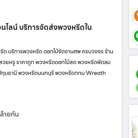
นไลน์ บริการจัดส่งพวงหรีดใน
รีด บริการพวงหรีด ดอกไม้จัดงานศพ ครบวงจร ร้าน
น์สวยหรู ราคาถูก พวงหรีดดอกไม้สด พวงหรีดพัดลม
ีดปทุมธานี พวงหรีดนนทบุรี พวงหรีดกทม Wreath
ล้ายกัน