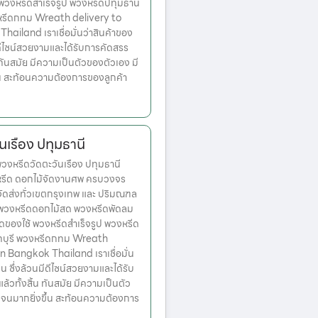
 พวงหรีดสำเร็จรูป พวงหรีดปทุมธานี
หรีดกทม Wreath delivery to
ailand เราเชื่อมั่นว่าสินค้าของ
มีดีไซน์สวยงามและได้รับการคัดสรร
ทันสมัย มีความเป็นตัวของตัวเอง มี
้น สะท้อนความต้องการของลูกค้า
นเรือง ปทุมธานี
หรีดวัดตะวันเรือง ปทุมธานี
งหรีด ดอกไม้จัดงานศพ ครบวงจร
จัดส่งทั่วเขตกรุงเทพ และ ปริมณฑล
ก พวงหรีดดอกไม้สด พวงหรีดพัดลม
ดของใช้ พวงหรีดสำเร็จรูป พวงหรีด
ทบุรี พวงหรีดกทม Wreath
n Bangkok Thailand เราเชื่อมั่น
่น ซึ่งล้วนมีดีไซน์สวยงามและได้รับ
วทั้งสิ้น ทันสมัย มีความเป็นตัว
เจนมากยิ่งขึ้น สะท้อนความต้องการ