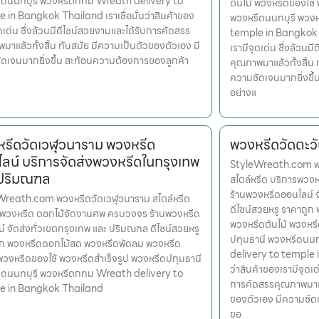
ีดนนทบุรี พวงหรีดกทม Wreath delivery to
ต้นไม้ พวงหรีดของใช้
 in Bangkok Thailand เราเชื่อมั่นว่าสินค้าของ
พวงหรีดนนทบุรี พวง
ุดเด่น ซึ่งล้วนมีดีไซน์สวยงามและได้รับการคัดสรร
temple in Bangkok Th
มาแล้วทั้งสิ้น ทันสมัย มีความเป็นตัวของตัวเอง มี
เรามีจุดเด่น ซึ่งล้วน
ดเจนมากยิ่งขึ้น สะท้อนความต้องการของลูกค้า
คุณภาพมาแล้วทั้งสิ้น 
ความชัดเจนมากยิ่งขึ
อย่างแ
รีดวัดเวฬุวนาราม พวงหรีด
พวงหรีดวัดตะวั
ลน์ บริการจัดส่งพวงหรีดในกรุงเทพ
StyleWreath.com พวง
 ปริมณฑล
สไตล์หรีด บริการพว
ร้านพวงหรีดออนไลน์ 
Wreath.com พวงหรีดวัดเวฬุวนาราม สไตล์หรีด
ดีไซน์สวยหรู ราคาถู
รพวงหรีด ดอกไม้จัดงานศพ ครบวงจร ร้านพวงหรีด
พวงหรีดต้นไม้ พวงหรี
์ จัดส่งทั่วเขตกรุงเทพ และ ปริมณฑล ดีไซน์สวยหรู
ปทุมธานี พวงหรีดนน
ูก พวงหรีดดอกไม้สด พวงหรีดพัดลม พวงหรีด
delivery to temple i
 พวงหรีดของใช้ พวงหรีดสำเร็จรูป พวงหรีดปทุมธานี
ว่าสินค้าของเรามีจุดเด
ีดนนทบุรี พวงหรีดกทม Wreath delivery to
การคัดสรรคุณภาพมาแล้
e in Bangkok Thailand
ของตัวเอง มีความชัด
ขอ