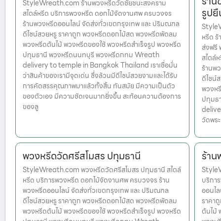
ร้าน
StyleWreath.com ร้านพวงหรีดวัดชัยชนะสงคราม
รูปยื
สไตล์หรีด บริการพวงหรีด ดอกไม้จัดงานศพ ครบวงจร
ร้านพวงหรีดออนไลน์ จัดส่งทั่วเขตกรุงเทพ และ ปริมณฑล
StyleW
ดีไซน์สวยหรู ราคาถูก พวงหรีดดอกไม้สด พวงหรีดพัดลม
หรีด ร้
พวงหรีดต้นไม้ พวงหรีดของใช้ พวงหรีดสำเร็จรูป พวงหรีด
ส่งฟรี
ปทุมธานี พวงหรีดนนทบุรี พวงหรีดกทม Wreath
สไตล์
delivery to temple in Bangkok Thailand เราเชื่อมั่น
ร้านพว
ว่าสินค้าของเรามีจุดเด่น ซึ่งล้วนมีดีไซน์สวยงามและได้รับ
ดีไซน์
การคัดสรรคุณภาพมาแล้วทั้งสิ้น ทันสมัย มีความเป็นตัว
พวงหรี
ของตัวเอง มีความชัดเจนมากยิ่งขึ้น สะท้อนความต้องการ
ปทุมธ
ของลู
delive
วัดพระศ
พวงหรีดวัดศรีสโมสร ปทุมธานี
ร้า
StyleWreath.com พวงหรีดวัดศรีสโมสร ปทุมธานี สไตล์
Style
หรีด บริการพวงหรีด ดอกไม้จัดงานศพ ครบวงจร ร้าน
บริกา
พวงหรีดออนไลน์ จัดส่งทั่วเขตกรุงเทพ และ ปริมณฑล
ออนไลน
ดีไซน์สวยหรู ราคาถูก พวงหรีดดอกไม้สด พวงหรีดพัดลม
ราคาถ
พวงหรีดต้นไม้ พวงหรีดของใช้ พวงหรีดสำเร็จรูป พวงหรีด
ต้นไม้