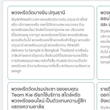
พวงหรีดวัดบางขัน ปทุมธานี
พวงห
ออนไ
StyleWreath.com พวงหรีดวัดบางขัน ปทุมธานี สไตล์
และ
หรีด บริการพวงหรีด ดอกไม้จัดงานศพ ครบวงจร ร้าน
พวงหรีดออนไลน์ จัดส่งทั่วเขตกรุงเทพ และ ปริมณฑล
StyleW
ดีไซน์สวยหรู ราคาถูก พวงหรีดดอกไม้สด พวงหรีดพัดลม
บริกา
พวงหรีดต้นไม้ พวงหรีดของใช้ พวงหรีดสำเร็จรูป พวงหรีด
ออนไลน
ปทุมธานี พวงหรีดนนทบุรี พวงหรีดกทม Wreath
ราคาถ
delivery to temple in Bangkok Thailand เราเชื่อมั่น
ต้นไม้
ว่าสินค้าของเรามีจุดเด่น ซึ่งล้วนมีดีไซน์สวยงามและได้รับ
พวงหร
การคัดสรรคุณภาพมาแล้วทั้งสิ้น ทันสมัย มีความเป็นตัว
templ
ของตัวเอง มีความชัดเจนมากยิ่งขึ้น สะท้อนความต้องการ
ของลูก
พวงหรีดวัดเปรมประชา ขอขอบคุณ
รายช
Team Kie เรียกใช้บริการ สไตล์หรีด
ดอกไ
พวงหรีดออนไลน์ เป็นตัวแทนความรู้สึก
จังหว
แสดงความอาลัย
StyleW