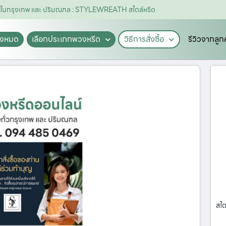
ีดในกรุงเทพ และ ปริมณฑล : STYLEWREATH สไตล์หรีด
ั้งหมด
เลือกประเภทพวงหรีด
วิธีการสั่งซื้อ
รีวิวจากลูก
สไต