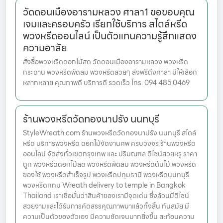
วัดดอนเมืองอารามหลวง ศาลา1 ขอขอบคุณ
เจมและครอบครัว เรียกใช้บริการ สไตล์หรีด
พวงหรีดออนไลน์ เป็นตัวแทนความรู้สึกแสดง
ความอาลัย
สั่งซื้อพวงหรีดดอกไม้สด วัดดอนเมืองอารามหลวง พวงหรีด
กระดาน พวงหรีดพัดลม พวงหรีดสวยๆ ส่งฟรีถึงศาลา มีให้เลือก
หลากหลาย คุณภาพดี บริการดี รวดเร็ว โทร. 094 485 0469
ร้านพวงหรีดวัดทองนาปรัง นนทบุรี
StyleWreath.com ร้านพวงหรีดวัดทองนาปรัง นนทบุรี สไตล์
หรีด บริการพวงหรีด ดอกไม้จัดงานศพ ครบวงจร ร้านพวงหรีด
ออนไลน์ จัดส่งทั่วเขตกรุงเทพ และ ปริมณฑล ดีไซน์สวยหรู ราคา
ถูก พวงหรีดดอกไม้สด พวงหรีดพัดลม พวงหรีดต้นไม้ พวงหรีด
ของใช้ พวงหรีดสำเร็จรูป พวงหรีดปทุมธานี พวงหรีดนนทบุรี
พวงหรีดกทม Wreath delivery to temple in Bangkok
Thailand เราเชื่อมั่นว่าสินค้าของเรามีจุดเด่น ซึ่งล้วนมีดีไซน์
สวยงามและได้รับการคัดสรรคุณภาพมาแล้วทั้งสิ้น ทันสมัย มี
ความเป็นตัวของตัวเอง มีความชัดเจนมากยิ่งขึ้น สะท้อนความ