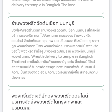
delivery to temple in Bangkok Thailand
ร้านพวงหรีดวัดต้นเชือก นนทบุรี
StyleWreath.com ร้านพวงหรีดวัดต้นเชือก นนทบุรี สไตล์หรีด
บริการพวงหรีด ดอกไม้จัดงานศพ ครบวงจร ร้านพวงหรีด
ออนไลน์ จัดส่งทั่วเขตกรุงเทพ และ ปริมณฑล ดีไซน์สวยหรู ราคา
ถูก พวงหรีดดอกไม้สด พวงหรีดพัดลม พวงหรีดต้นไม้ พวงหรีด
ของใช้ พวงหรีดสำเร็จรูป พวงหรีดปทุมธานี พวงหรีดนนทบุรี
พวงหรีดกทม Wreath delivery to temple in Bangkok
Thailand เราเชื่อมั่นว่าสินค้าของเรามีจุดเด่น ซึ่งล้วนมีดีไซน์
สวยงามและได้รับการคัดสรรคุณภาพมาแล้วทั้งสิ้น ทันสมัย มี
ความเป็นตัวของตัวเอง มีความชัดเจนมากยิ่งขึ้น สะท้อนความ
ต้องการข
พวงหรีดวัดเจดีย์ทอง พวงหรีดออนไลน์
บริการจัดส่งพวงหรีดในกรุงเทพ และ
ปริมณฑล