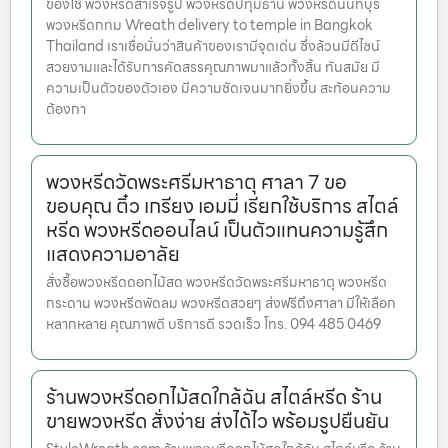
ของใช้ พวงหรีดสำเร็จรูป พวงหรีดปทุมธานี พวงหรีดนนทบุรี
พวงหรีดกทม Wreath delivery to temple in Bangkok
Thailand เราเชื่อมั่นว่าสินค้าของเรามีจุดเด่น ซึ่งล้วนมีดีไซน์
สวยงามและได้รับการคัดสรรคุณภาพมาแล้วทั้งสิ้น ทันสมัย มี
ความเป็นตัวของตัวเอง มีความชัดเจนมากยิ่งขึ้น สะท้อนความ
ต้องกา
พวงหรีดวัดพระศรีมหาธาตุ ศาลา 7 ขอ
ขอบคุณ ติ๋ว เกรียง เอมมี่ เรียกใช้บริการ สไตล์
หรีด พวงหรีดออนไลน์ เป็นตัวแทนความรู้สึก
แสดงความอาลัย
สั่งซื้อพวงหรีดดอกไม้สด พวงหรีดวัดพระศรีมหาธาตุ พวงหรีด
กระดาน พวงหรีดพัดลม พวงหรีดสวยๆ ส่งฟรีถึงศาลา มีให้เลือก
หลากหลาย คุณภาพดี บริการดี รวดเร็ว โทร. 094 485 0469
ร้านพวงหรีดอกไม้สดใกล้ฉัน สไตล์หรีด ร้าน
ขายพวงหรีด สั่งง่าย ส่งได้ไว พร้อมรูปยืนยัน