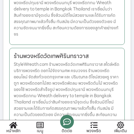
พวงหรีดปทุมธานี พวงหรีดนนทบุรี พวงหรีดกทม Wreath
delivery to temple in Bangkok Thailand เราเชื่อมั่นว่า
สินค้าของเรามีจุดเด่น ซึ่งล้วนมีดีไซน์สวยงามและได้รับการคัด
สรรคุณภาพมาแล้วทั้งสิ้น ทันสมัย มีความเป็นตัวของตัวเอง มี
ความชัดเจนมากยิ่งขึ้น สะท้อนความต้องการของลูกค้าอย่างแท้
จร
ร้านพวงหรีดวัดเทพศิรินทราวาส
StyleWreath.com ร้านพวงหรีดวัดเทพศิรินทราวาส สไตล์หรีด
บริการพวงหรีด ดอกไม้จัดงานศพ ครบวงจร ร้านพวงหรีด
ออนไลน์ จัดส่งทั่วเขตกรุงเทพ และ ปริมณฑล ดีไซน์สวยหรู ราคา
ถูก พวงหรีดดอกไม้สด พวงหรีดพัดลม พวงหรีดต้นไม้ พวงหรีด
ของใช้ พวงหรีดสำเร็จรูป พวงหรีดปทุมธานี พวงหรีดนนทบุรี
พวงหรีดกทม Wreath delivery to temple in Bangkok
Thailand เราเชื่อมั่นว่าสินค้าของเรามีจุดเด่น ซึ่งล้วนมีดีไซน์
สวยงามและได้รับการคัดสรรคุณภาพมาแล้วทั้งสิ้น ทันสมัย มี
ความเป็นตัวของตัวเอง มีความชัดเจนมากยิ่งขึ้น สะท้อนความ
ต้องการของ
หน้าหลัก
เมนู
ติดต่อ
พวงหรีด
เพิ่มเติม