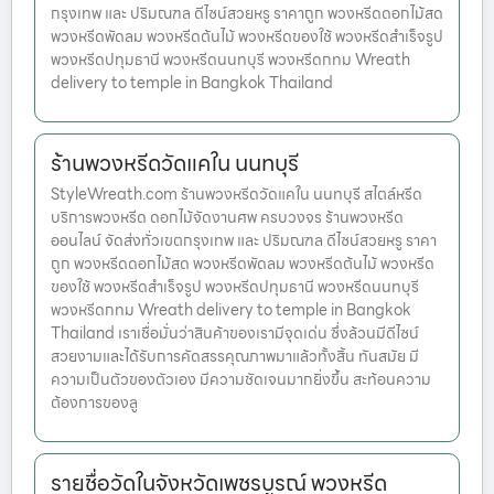
กรุงเทพ และ ปริมณฑล ดีไซน์สวยหรู ราคาถูก พวงหรีดดอกไม้สด
พวงหรีดพัดลม พวงหรีดต้นไม้ พวงหรีดของใช้ พวงหรีดสำเร็จรูป
พวงหรีดปทุมธานี พวงหรีดนนทบุรี พวงหรีดกทม Wreath
delivery to temple in Bangkok Thailand
ร้านพวงหรีดวัดแคใน นนทบุรี
StyleWreath.com ร้านพวงหรีดวัดแคใน นนทบุรี สไตล์หรีด
บริการพวงหรีด ดอกไม้จัดงานศพ ครบวงจร ร้านพวงหรีด
ออนไลน์ จัดส่งทั่วเขตกรุงเทพ และ ปริมณฑล ดีไซน์สวยหรู ราคา
ถูก พวงหรีดดอกไม้สด พวงหรีดพัดลม พวงหรีดต้นไม้ พวงหรีด
ของใช้ พวงหรีดสำเร็จรูป พวงหรีดปทุมธานี พวงหรีดนนทบุรี
พวงหรีดกทม Wreath delivery to temple in Bangkok
Thailand เราเชื่อมั่นว่าสินค้าของเรามีจุดเด่น ซึ่งล้วนมีดีไซน์
สวยงามและได้รับการคัดสรรคุณภาพมาแล้วทั้งสิ้น ทันสมัย มี
ความเป็นตัวของตัวเอง มีความชัดเจนมากยิ่งขึ้น สะท้อนความ
ต้องการของลู
รายชื่อวัดในจังหวัดเพชรบูรณ์ พวงหรีด