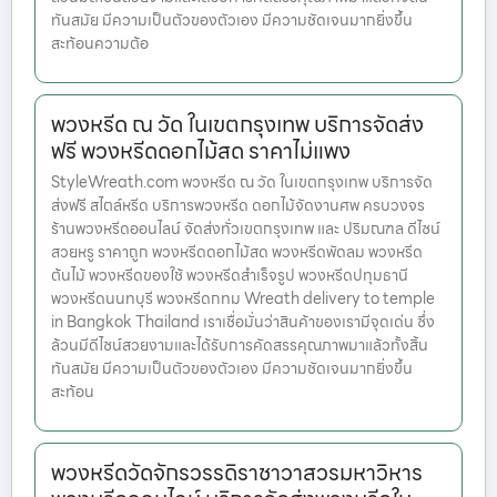
ทันสมัย มีความเป็นตัวของตัวเอง มีความชัดเจนมากยิ่งขึ้น
สะท้อนความต้อ
พวงหรีด ณ วัด ในเขตกรุงเทพ บริการจัดส่ง
ฟรี พวงหรีดดอกไม้สด ราคาไม่แพง
StyleWreath.com พวงหรีด ณ วัด ในเขตกรุงเทพ บริการจัด
ส่งฟรี สไตล์หรีด บริการพวงหรีด ดอกไม้จัดงานศพ ครบวงจร
ร้านพวงหรีดออนไลน์ จัดส่งทั่วเขตกรุงเทพ และ ปริมณฑล ดีไซน์
สวยหรู ราคาถูก พวงหรีดดอกไม้สด พวงหรีดพัดลม พวงหรีด
ต้นไม้ พวงหรีดของใช้ พวงหรีดสำเร็จรูป พวงหรีดปทุมธานี
พวงหรีดนนทบุรี พวงหรีดกทม Wreath delivery to temple
in Bangkok Thailand เราเชื่อมั่นว่าสินค้าของเรามีจุดเด่น ซึ่ง
ล้วนมีดีไซน์สวยงามและได้รับการคัดสรรคุณภาพมาแล้วทั้งสิ้น
ทันสมัย มีความเป็นตัวของตัวเอง มีความชัดเจนมากยิ่งขึ้น
สะท้อน
พวงหรีดวัดจักรวรรดิราชาวาสวรมหาวิหาร