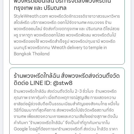
พวงหรีดออนไลน์ บริการจัดส่งพวงหรีดใน
กรุงเทพ และ ปริมณฑล
StyleWreath.com พวงหรีดวัดจักรวรรดิราชาวาสวรมหาวิหาร
สไตล์หรีด บริการพวงหรีด ดอกไม้จัดงานศพ ครบวงจร ร้าน
พวงหรีดออนไลน์ จัดส่งทั่วเขตกรุงเทพ และ ปริมณฑล ดีไซน์สวย
หรู ราคาถูก พวงหรีดดอกไม้สด พวงหรีดพัดลม พวงหรีดต้นไม้
พวงหรีดของใช้ พวงหรีดสำเร็จรูป พวงหรีดปทุมธานี พวงหรีด
นนทบุรี พวงหรีดกทม Wreath delivery to temple in
Bangkok Thailand
ร้านพวงหรีดใกล้ฉัน สั่งพวงหรีดส่งด่วนถึงวัด
ติดต่อ LINE ID: @stw8
ร้านพวงหรีดใกล้ฉัน ส่งด่วนถึงวัดใน 2-3 ชั่วโมง ร้านพวงหรีด
คุณภาพ ราคาคุ้มค่า เมื่อเกิดเหตุการณ์สูญเสีย การแสดงความ
อาลัยต่อผู้ล่วงลับถือเป็นธรรมเนียมสำคัญของสังคมไทย หนึ่งใน
วิธีที่นิยมมากที่สุดคือการ ส่งพวงหรีดไปยังวัดหรือสถานที่จัด
งานศพ เพื่อแสดงความเคารพและความเสียใจอย่างสุภาพ ดังนั้น
คำค้นหา “ร้านพวงหรีดใกล้ฉัน” จึงเป็นคำที่ถูกค้นหามากใน
Google โดยผู้ที่ต้องการหาร้านพวงหรีดที่ ส่งด่วน ใกล้วัด ราคา