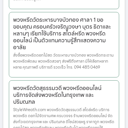
พวงหรีดวัดระหารบางบัวทอง ศาลา 1 ขอ
ขอบคุณ ครอบครัวเจริญวงษา บุตร ธิดาและ
หลานๆ เรียกใช้บริการ สไตล์หรีด พวงหรีด
ออนไลน์ เป็นตัวแทนความรู้สึกแสดงความ
อาลัย
สั่งซื้อพวงหรีดดอกไม้สด วัดระหารบางบัวทอง พวงหรีดกระดาน
พวงหรีดพัดลม พวงหรีดสวยๆ ส่งฟรีถึงศาลา มีให้เลือกหลาก
หลาย คุณภาพดี บริการดี รวดเร็ว โทร. 094 485 0469
พวงหรีดวัดสุธรรมวดี พวงหรีดออนไลน์
บริการจัดส่งพวงหรีดในกรุงเทพ และ
ปริมณฑล
StyleWreath.com พวงหรีดวัดสุธรรมวดี สไตล์หรีด บริการ
พวงหรีด ดอกไม้จัดงานศพ ครบวงจร ร้านพวงหรีดออนไลน์ จัด
ส่งทั่วเขตกรุงเทพ และ ปริมณฑล ดีไซน์สวยหรู ราคาถูก พวงหรีด
ดอกไม้สด พวงหรีดพัดลม พวงหรีดต้นไม้ พวงหรีดของใช้