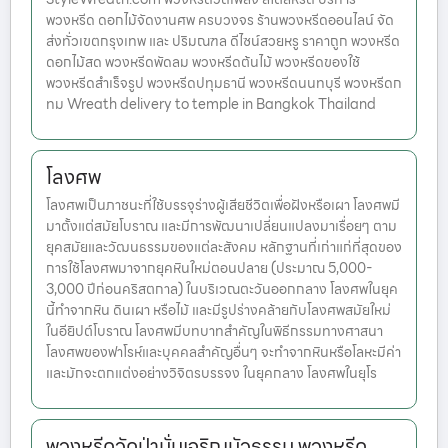
พวงหรีด ดอกไม้จัดงานศพ ครบวงจร ร้านพวงหรีดออนไลน์ จัด
ส่งทั่วเขตกรุงเทพ และ ปริมณฑล ดีไซน์สวยหรู ราคาถูก พวงหรีด
ดอกไม้สด พวงหรีดพัดลม พวงหรีดต้นไม้ พวงหรีดของใช้
พวงหรีดสำเร็จรูป พวงหรีดปทุมธานี พวงหรีดนนทบุรี พวงหรีดก
ทม Wreath delivery to temple in Bangkok Thailand
โลงศพ
โลงศพเป็นภาชนะที่ใช้บรรจุร่างผู้เสียชีวิตเพื่อฝังหรือเผา โลงศพมี
มาตั้งแต่สมัยโบราณ และมีการพัฒนาเปลี่ยนแปลงมาเรื่อยๆ ตาม
ยุคสมัยและวัฒนธรรมของแต่ละสังคม หลักฐานที่เก่าแก่ที่สุดของ
การใช้โลงศพมาจากยุคหินใหม่ตอนปลาย (ประมาณ 5,000-
3,000 ปีก่อนคริสตกาล) ในบริเวณตะวันออกกลาง โลงศพในยุค
นี้ทำจากหิน ดินเผา หรือไม้ และมีรูปร่างคล้ายกับโลงศพสมัยใหม่
ในอียิปต์โบราณ โลงศพมีบทบาทสำคัญในพิธีกรรมทางศาสนา
โลงศพของฟาโรห์และบุคคลสำคัญอื่นๆ จะทำจากหินหรือโลหะมีค่า
และมักจะตกแต่งอย่างวิจิตรบรรจง ในยุคกลาง โลงศพในยุโร
พวงหรีดวัดป่ามั่นเจริญบัวธรรม พวงหรีด