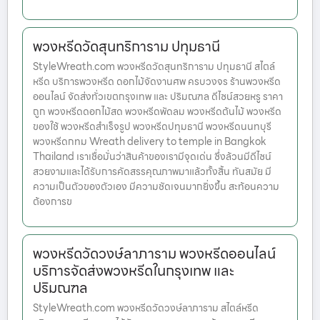
พวงหรีดวัดสุนทริการาม ปทุมธานี
StyleWreath.com พวงหรีดวัดสุนทริการาม ปทุมธานี สไตล์
หรีด บริการพวงหรีด ดอกไม้จัดงานศพ ครบวงจร ร้านพวงหรีด
ออนไลน์ จัดส่งทั่วเขตกรุงเทพ และ ปริมณฑล ดีไซน์สวยหรู ราคา
ถูก พวงหรีดดอกไม้สด พวงหรีดพัดลม พวงหรีดต้นไม้ พวงหรีด
ของใช้ พวงหรีดสำเร็จรูป พวงหรีดปทุมธานี พวงหรีดนนทบุรี
พวงหรีดกทม Wreath delivery to temple in Bangkok
Thailand เราเชื่อมั่นว่าสินค้าของเรามีจุดเด่น ซึ่งล้วนมีดีไซน์
สวยงามและได้รับการคัดสรรคุณภาพมาแล้วทั้งสิ้น ทันสมัย มี
ความเป็นตัวของตัวเอง มีความชัดเจนมากยิ่งขึ้น สะท้อนความ
ต้องการข
พวงหรีดวัดวงษ์ลาภาราม พวงหรีดออนไลน์
บริการจัดส่งพวงหรีดในกรุงเทพ และ
ปริมณฑล
StyleWreath.com พวงหรีดวัดวงษ์ลาภาราม สไตล์หรีด