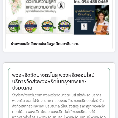
ร้านพวงหรีดวัดราชประดิษฐสถิตมหาสีมาราม
พวงหรีดวัดบางตะไนย์ พวงหรีดออนไลน์
บริการจัดส่งพวงหรีดในกรุงเทพ และ
ปริมณฑล
StyleWreath.com พวงหรีดวัดบางตะไนย์ สไตล์หรีด บริการ
พวงหรีด ดอกไม้จัดงานศพ ครบวงจร ร้านพวงหรีดออนไลน์ จัด
ส่งทั่วเขตกรุงเทพ และ ปริมณฑล ดีไซน์สวยหรู ราคาถูก พวงหรีด
ดอกไม้สด พวงหรีดพัดลม พวงหรีดต้นไม้ พวงหรีดของใช้
พวงหรีดสำเร็จรูป พวงหรีดปทุมธานี พวงหรีดนนทบุรี พวงหรีดก