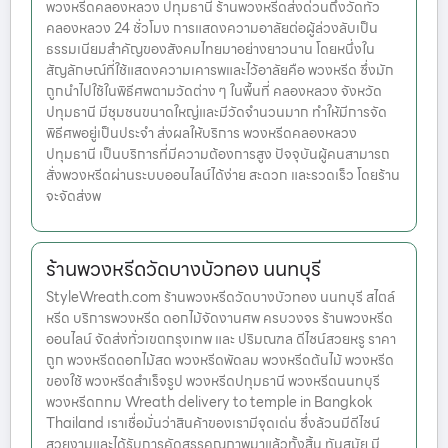
พวงหรีดคลองหลวง ปทุมธานี ร้านพวงหรีดส่งด่วนถึงวัดทั่ว
คลองหลวง 24 ชั่วโมง การแสดงความอาลัยต่อผู้ล่วงลับเป็น
ธรรมเนียมสำคัญของสังคมไทยมาอย่างยาวนาน โดยหนึ่งใน
สัญลักษณ์ที่ใช้แสดงความเคารพและไว้อาลัยคือ พวงหรีด ซึ่งมัก
ถูกนำไปใช้ในพิธีศพตามวัดต่าง ๆ ในพื้นที่ คลองหลวง จังหวัด
ปทุมธานี มีชุมชนขนาดใหญ่และมีวัดจำนวนมาก ทำให้มีการจัด
พิธีศพอยู่เป็นประจำ ส่งผลให้บริการ พวงหรีดคลองหลวง
ปทุมธานี เป็นบริการที่มีความต้องการสูง ปัจจุบันผู้คนสามารถ
สั่งพวงหรีดผ่านระบบออนไลน์ได้ง่าย สะดวก และรวดเร็ว โดยร้าน
จะจัดส่งพ
ร้านพวงหรีดวัดบางบัวทอง นนทบุรี
StyleWreath.com ร้านพวงหรีดวัดบางบัวทอง นนทบุรี สไตล์
หรีด บริการพวงหรีด ดอกไม้จัดงานศพ ครบวงจร ร้านพวงหรีด
ออนไลน์ จัดส่งทั่วเขตกรุงเทพ และ ปริมณฑล ดีไซน์สวยหรู ราคา
ถูก พวงหรีดดอกไม้สด พวงหรีดพัดลม พวงหรีดต้นไม้ พวงหรีด
ของใช้ พวงหรีดสำเร็จรูป พวงหรีดปทุมธานี พวงหรีดนนทบุรี
พวงหรีดกทม Wreath delivery to temple in Bangkok
Thailand เราเชื่อมั่นว่าสินค้าของเรามีจุดเด่น ซึ่งล้วนมีดีไซน์
สวยงามและได้รับการคัดสรรคุณภาพมาแล้วทั้งสิ้น ทันสมัย มี