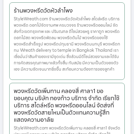
ร้านพวงหรีดวัดหัวลำโพง
StyleWreath.com ร้านพวงหรีดวัดหัวลำโพง สไตล์หรีด บริการ
พวงหรีด ดอกไม้จัดงานศพ ครบวงจร ร้านพวงหรีดออนไลน์ จัด
ส่งทั่วเขตกรุงเทพ และ ปริมณฑล ดีไซน์สวยหรู ราคาถูก พวงหรีด
ดอกไม้สด พวงหรีดพัดลม พวงหรีดต้นไม้ พวงหรีดของใช้
พวงหรีดสำเร็จรูป พวงหรีดปทุมธานี พวงหรีดนนทบุรี พวงหรีดก
ทม Wreath delivery to temple in Bangkok Thailand เรา
เชื่อมั่นว่าสินค้าของเรามีจุดเด่น ซึ่งล้วนมีดีไซน์สวยงามและได้รับ
การคัดสรรคุณภาพมาแล้วทั้งสิ้น ทันสมัย มีความเป็นตัวของตัว
เอง มีความชัดเจนมากยิ่งขึ้น สะท้อนความต้องการของลูกค้า
พวงหรีดวัดเพิ่มทาน คลองสี่ ศาลา1 ขอ
ขอบคุณ บริษัท ทองก้าว บริการ จำกัด เรียกใช้
บริการ สไตล์หรีด พวงหรีดออนไลน์ จัดส่งที่
พวงหรีดวัดสายไหมเป็นตัวแทนความรู้สึก
แสดงความอาลัย
StyleWreath.com พวงหรีดวัดเพิ่มทาน คลองสี่ ศาลา1 จังหวัด