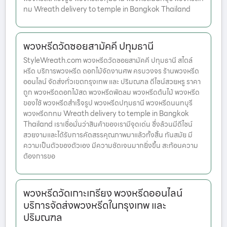
ทม Wreath delivery to temple in Bangkok Thailand
พวงหรีดวัดซอยสามัคคี ปทุมธานี
StyleWreath.com พวงหรีดวัดซอยสามัคคี ปทุมธานี สไตล์
หรีด บริการพวงหรีด ดอกไม้จัดงานศพ ครบวงจร ร้านพวงหรีด
ออนไลน์ จัดส่งทั่วเขตกรุงเทพ และ ปริมณฑล ดีไซน์สวยหรู ราคา
ถูก พวงหรีดดอกไม้สด พวงหรีดพัดลม พวงหรีดต้นไม้ พวงหรีด
ของใช้ พวงหรีดสำเร็จรูป พวงหรีดปทุมธานี พวงหรีดนนทบุรี
พวงหรีดกทม Wreath delivery to temple in Bangkok
Thailand เราเชื่อมั่นว่าสินค้าของเรามีจุดเด่น ซึ่งล้วนมีดีไซน์
สวยงามและได้รับการคัดสรรคุณภาพมาแล้วทั้งสิ้น ทันสมัย มี
ความเป็นตัวของตัวเอง มีความชัดเจนมากยิ่งขึ้น สะท้อนความ
ต้องการขอ
พวงหรีดวัดเกาะเกรียง พวงหรีดออนไลน์
บริการจัดส่งพวงหรีดในกรุงเทพ และ
ปริมณฑล