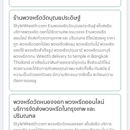
ร้านพวงหรีดวัดบุณยประดิษฐ์
StyleWreath.com ร้านพวงหรีดวัดบุณยประดิษฐ์ สไตล์หรีด
บริการพวงหรีด ดอกไม้จัดงานศพ ครบวงจร ร้านพวงหรีด
ออนไลน์ จัดส่งทั่วเขตกรุงเทพ และ ปริมณฑล ดีไซน์สวยหรู ราคา
ถูก พวงหรีดดอกไม้สด พวงหรีดพัดลม พวงหรีดต้นไม้ พวงหรีด
ของใช้ พวงหรีดสำเร็จรูป พวงหรีดปทุมธานี พวงหรีดนนทบุรี
พวงหรีดกทม Wreath delivery to temple in Bangkok
Thailand เราเชื่อมั่นว่าสินค้าของเรามีจุดเด่น ซึ่งล้วนมีดีไซน์
สวยงามและได้รับการคัดสรรคุณภาพมาแล้วทั้งสิ้น ทันสมัย มี
ความเป็นตัวของตัวเอง มีความชัดเจนมากยิ่งขึ้น สะท้อนความ
ต้องการของลู
พวงหรีดวัดหนองจอก พวงหรีดออนไลน์
บริการจัดส่งพวงหรีดในกรุงเทพ และ
ปริมณฑล
StyleWreath.com พวงหรีดวัดหนองจอก สไตล์หรีด บริการ